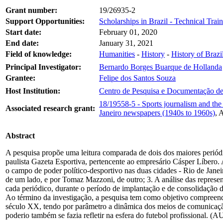
Grant number:
19/26935-2
Support Opportunities:
Scholarships in Brazil - Technical Trai
Start date:
February 01, 2020
End date:
January 31, 2021
Field of knowledge:
Humanities
-
History
-
History of Brazi
Principal Investigator:
Bernardo Borges Buarque de Hollanda
Grantee:
Felipe dos Santos Souza
Host Institution:
Centro de Pesquisa e Documentação de
18/19558-5 - Sports journalism and the c
Associated research grant:
Janeiro newspapers (1940s to 1960s)
, 
Abstract
A pesquisa propõe uma leitura comparada de dois dos maiores periódic
paulista Gazeta Esportiva, pertencente ao empresário Cásper Líbero. A
o campo de poder político-desportivo nas duas cidades - Rio de Janeiro
de um lado, e por Tomaz Mazzoni, de outro; 3. A análise das represen
cada periódico, durante o período de implantação e de consolidação do 
Ao término da investigação, a pesquisa tem como objetivo compreend
século XX, tendo por parâmetro a dinâmica dos meios de comunicação 
poderio também se fazia refletir na esfera do futebol profissional. (A