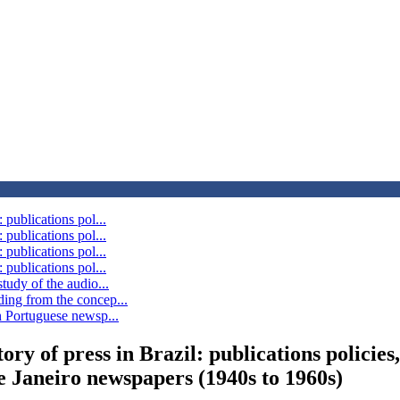
 publications pol...
 publications pol...
 publications pol...
 publications pol...
tudy of the audio...
ding from the concep...
in Portuguese newsp...
ry of press in Brazil: publications policies,
e Janeiro newspapers (1940s to 1960s)