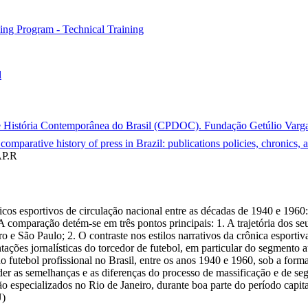
ning Program - Technical Training
l
 História Contemporânea do Brasil (CPDOC). Fundação Getúlio Vargas
omparative history of press in Brazil: publications policies, chronics, 
AP.R
os esportivos de circulação nacional entre as décadas de 1940 e 1960: 
 comparação detém-se em três pontos principais: 1. A trajetória dos seu
 e São Paulo; 2. O contraste nos estilos narrativos da crônica esportiv
tações jornalísticas do torcedor de futebol, em particular do segment
futebol profissional no Brasil, entre os anos 1940 e 1960, sob a forma d
er as semelhanças e as diferenças do processo de massificação e de s
especializados no Rio de Janeiro, durante boa parte do período capita
U)