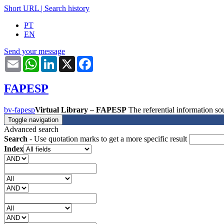
Short URL
|
Search history
PT
EN
Send your message
Email
WhatsApp
LinkedIn
X
Facebook
FAPESP
bv-fapesp
Virtual Library – FAPESP
The referential information 
Toggle navigation
Advanced search
Search
- Use quotation marks to get a more specific result
Index