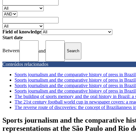
Field of knowledge
Start date
Between
and
Conteúdos relacionados
Sports journalism and the comparative history of press in Brazil:
Sports journalism and the comparative history of press in Brazil:
Sports journalism and the comparative history of press in Brazil:
Sports journalism and the comparative history of press in Brazil:
The building of sports memory and the oral history in Brazil: a s
The 21st century football world cup in newspaper covers: a rea
The reverse route of discoveries: the concept of Brazilianness 
Sports journalism and the comparative histo
representations at the São Paulo and Rio d