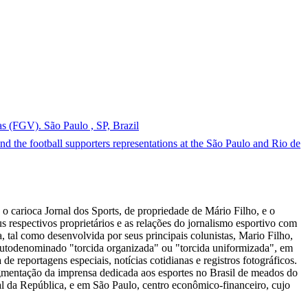
 (FGV). São Paulo , SP, Brazil
and the football supporters representations at the São Paulo and Rio de
o carioca Jornal dos Sports, de propriedade de Mário Filho, e o
s respectivos proprietários e as relações do jornalismo esportivo com
a, tal como desenvolvida por seus principais colunistas, Mario Filho,
o autodenominado "torcida organizada" ou "torcida uniformizada", em
e reportagens especiais, notícias cotidianas e registros fotográficos.
egmentação da imprensa dedicada aos esportes no Brasil de meados do
l da República, e em São Paulo, centro econômico-financeiro, cujo