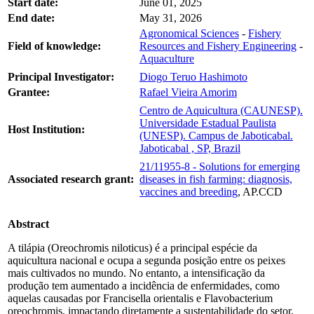
Start date:
June 01, 2025
End date:
May 31, 2026
Agronomical Sciences
-
Fishery
Field of knowledge:
Resources and Fishery Engineering
-
Aquaculture
Principal Investigator:
Diogo Teruo Hashimoto
Grantee:
Rafael Vieira Amorim
Centro de Aquicultura (CAUNESP).
Universidade Estadual Paulista
Host Institution:
(UNESP). Campus de Jaboticabal.
Jaboticabal , SP, Brazil
21/11955-8 - Solutions for emerging
Associated research grant:
diseases in fish farming: diagnosis,
vaccines and breeding
, AP.CCD
Abstract
A tilápia (Oreochromis niloticus) é a principal espécie da
aquicultura nacional e ocupa a segunda posição entre os peixes
mais cultivados no mundo. No entanto, a intensificação da
produção tem aumentado a incidência de enfermidades, como
aquelas causadas por Francisella orientalis e Flavobacterium
oreochromis, impactando diretamente a sustentabilidade do setor.