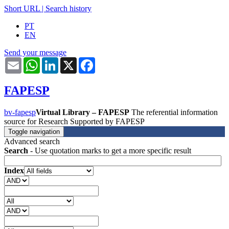
Short URL
|
Search history
PT
EN
Send your message
Email
WhatsApp
LinkedIn
X
Facebook
FAPESP
bv-fapesp
Virtual Library – FAPESP
The referential information
source for Research Supported by FAPESP
Toggle navigation
Advanced search
Search
- Use quotation marks to get a more specific result
Index