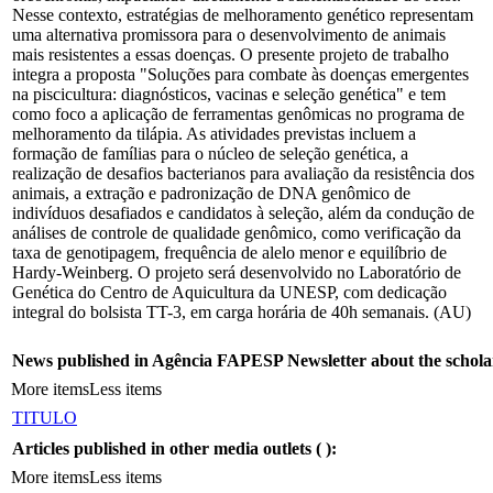
Nesse contexto, estratégias de melhoramento genético representam
uma alternativa promissora para o desenvolvimento de animais
mais resistentes a essas doenças. O presente projeto de trabalho
integra a proposta "Soluções para combate às doenças emergentes
na piscicultura: diagnósticos, vacinas e seleção genética" e tem
como foco a aplicação de ferramentas genômicas no programa de
melhoramento da tilápia. As atividades previstas incluem a
formação de famílias para o núcleo de seleção genética, a
realização de desafios bacterianos para avaliação da resistência dos
animais, a extração e padronização de DNA genômico de
indivíduos desafiados e candidatos à seleção, além da condução de
análises de controle de qualidade genômico, como verificação da
taxa de genotipagem, frequência de alelo menor e equilíbrio de
Hardy-Weinberg. O projeto será desenvolvido no Laboratório de
Genética do Centro de Aquicultura da UNESP, com dedicação
integral do bolsista TT-3, em carga horária de 40h semanais. (AU)
News published in Agência FAPESP Newsletter about the schola
More items
Less items
TITULO
Articles published in other media outlets (
):
More items
Less items