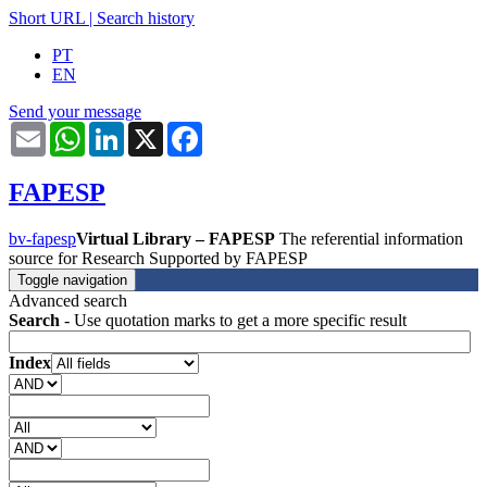
Short URL
|
Search history
PT
EN
Send your message
Email
WhatsApp
LinkedIn
X
Facebook
FAPESP
bv-fapesp
Virtual Library – FAPESP
The referential information
source for Research Supported by FAPESP
Toggle navigation
Advanced search
Search
- Use quotation marks to get a more specific result
Index