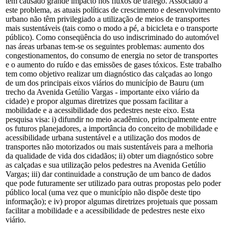
tem causado grande impacto nos fluxos de tráfego. Associado a
este problema, as atuais políticas de crescimento e desenvolvimento
urbano não têm privilegiado a utilização de meios de transportes
mais sustentáveis (tais como o modo a pé, a bicicleta e o transporte
público). Como conseqüência do uso indiscriminado do automóvel
nas áreas urbanas tem-se os seguintes problemas: aumento dos
congestionamentos, do consumo de energia no setor de transportes
e o aumento do ruído e das emissões de gases tóxicos. Este trabalho
tem como objetivo realizar um diagnóstico das calçadas ao longo
de um dos principais eixos viários do município de Bauru (um
trecho da Avenida Getúlio Vargas - importante eixo viário da
cidade) e propor algumas diretrizes que possam facilitar a
mobilidade e a acessibilidade dos pedestres neste eixo. Esta
pesquisa visa: i) difundir no meio acadêmico, principalmente entre
os futuros planejadores, a importância do conceito de mobilidade e
acessibilidade urbana sustentável e a utilização dos modos de
transportes não motorizados ou mais sustentáveis para a melhoria
da qualidade de vida dos cidadãos; ii) obter um diagnóstico sobre
as calçadas e sua utilização pelos pedestres na Avenida Getúlio
Vargas; iii) dar continuidade a construção de um banco de dados
que pode futuramente ser utilizado para outras propostas pelo poder
público local (uma vez que o município não dispõe deste tipo
informação); e iv) propor algumas diretrizes projetuais que possam
facilitar a mobilidade e a acessibilidade de pedestres neste eixo
viário.