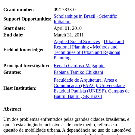
Grant number:
09/17833-0
Scholarships in Brazil - Scientific
Support Opportunities:
Initiation
Start date:
April 01, 2010
End date:
March 31, 2011
Applied Social Sciences
-
Urban and
Regional Planning
-
Methods and
Field of knowledge:
Techniques of Urban and Regional
Planning
Principal Investigator:
Renata Cardoso Magagnin
Grantee:
Fabiana Tamiko Chikitani
Faculdade de Arquitetura, Artes e
Comunicação (FAAC). Universidade
Host Institution:
Estadual Paulista (UNESP). Campus de
Bauru. Bauru , SP, Brazil
Abstract
Um dos problemas enfrentados pelas grandes cidades brasileiras, e
que já está atingindo inclusive as de porte médio, refere-se à
questão da mobilidade urbana. A dependência no uso do automóvel