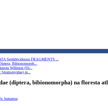
 MATA Semideciduous FRAGMENTS ...
Diptera, Bibionomorph...
anota Williston (Di...
 Stratiomyidae) in...
idae (diptera, bibionomorpha) na floresta at
ic Initiation