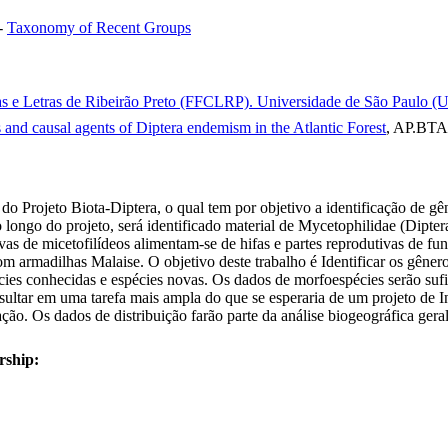
-
Taxonomy of Recent Groups
as e Letras de Ribeirão Preto (FFCLRP). Universidade de São Paulo (US
 and causal agents of Diptera endemism in the Atlantic Forest
, AP.BT
 do Projeto Biota-Diptera, o qual tem por objetivo a identificação de g
o longo do projeto, será identificado material de Mycetophilidae (Dipt
vas de micetofilídeos alimentam-se de hifas e partes reprodutivas de f
 armadilhas Malaise. O objetivo deste trabalho é Identificar os gênero
ies conhecidas e espécies novas. Os dados de morfoespécies serão sufi
ultar em uma tarefa mais ampla do que se esperaria de um projeto de In
. Os dados de distribuição farão parte da análise biogeográfica gera
rship: