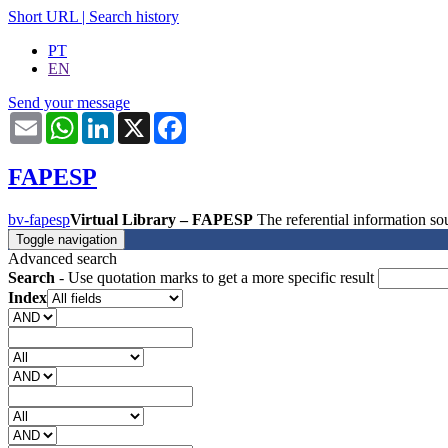
Short URL
|
Search history
PT
EN
Send your message
Email
WhatsApp
LinkedIn
X
Facebook
FAPESP
bv-fapesp
Virtual Library – FAPESP
The referential information 
Toggle navigation
Advanced search
Search
- Use quotation marks to get a more specific result
Index