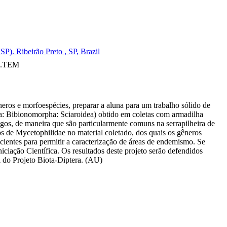
P). Ribeirão Preto , SP, Brazil
A.TEM
êneros e morfoespécies, preparar a aluna para um trabalho sólido de
era: Bibionomorpha: Sciaroidea) obtido em coletas com armadilha
ungos, de maneira que são particularmente comuns na serrapilheira de
s de Mycetophilidae no material coletado, dos quais os gêneros
cientes para permitir a caracterização de áreas de endemismo. Se
iciação Científica. Os resultados deste projeto serão defendidos
l do Projeto Biota-Diptera. (AU)