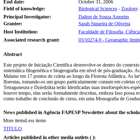
End date:
October 31, 2006
Field of knowledge:
Biological Sciences
-
Zoology
Principal Investigator:
Dalton de Souza Amorim
Grantee:
Sarah Siqueira de Oliveira
Host Institution:
Faculdade de Filosofia, Ciênci
Associated research grant:
03/10274-9 - Geographic limits
Abstract
Este projeto de Iniciação Cientifica desenvolve-se dentro do contexto
sistemática filogenética e biogeografia em nível de pós-graduação. A
Malaise em 17 pontos de coleta ao longo da Floresta Atlântica. As lar
florestas, tomando-os um grupo particularmente comum em coletas com
Tetragoneura e Dziedzikia terão Idenficadas suas morfoespécies-espéc
houver tempo, elas serão formalmente descritas, embora Isso possa res
como trabalho de conclusão de curso, em uma Monografia de Graduação
News published in Agência FAPESP Newsletter about the schola
More items
Less items
TITULO
Articles published in other media outlets (
):