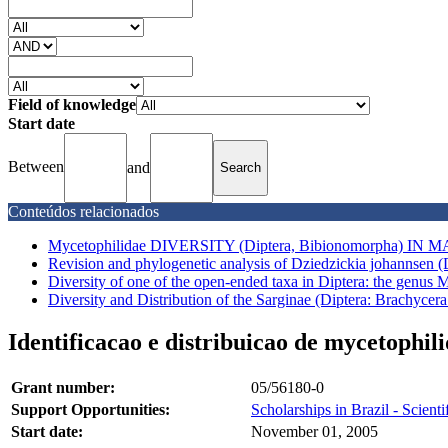
Field of knowledge
Start date
Between
and
Conteúdos relacionados
Mycetophilidae DIVERSITY (Diptera, Bibionomorpha) IN
Revision and phylogenetic analysis of Dziedzickia johannsen (
Diversity of one of the open-ended taxa in Diptera: the genus M
Diversity and Distribution of the Sarginae (Diptera: Brachycera:
Identificacao e distribuicao de mycetophil
Grant number:
05/56180-0
Support Opportunities:
Scholarships in Brazil - Scientif
Start date:
November 01, 2005