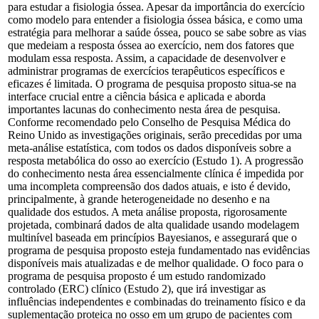
para estudar a fisiologia óssea. Apesar da importância do exercício
como modelo para entender a fisiologia óssea básica, e como uma
estratégia para melhorar a saúde óssea, pouco se sabe sobre as vias
que medeiam a resposta óssea ao exercício, nem dos fatores que
modulam essa resposta. Assim, a capacidade de desenvolver e
administrar programas de exercícios terapêuticos específicos e
eficazes é limitada. O programa de pesquisa proposto situa-se na
interface crucial entre a ciência básica e aplicada e aborda
importantes lacunas do conhecimento nesta área de pesquisa.
Conforme recomendado pelo Conselho de Pesquisa Médica do
Reino Unido as investigações originais, serão precedidas por uma
meta-análise estatística, com todos os dados disponíveis sobre a
resposta metabólica do osso ao exercício (Estudo 1). A progressão
do conhecimento nesta área essencialmente clínica é impedida por
uma incompleta compreensão dos dados atuais, e isto é devido,
principalmente, à grande heterogeneidade no desenho e na
qualidade dos estudos. A meta análise proposta, rigorosamente
projetada, combinará dados de alta qualidade usando modelagem
multinível baseada em princípios Bayesianos, e assegurará que o
programa de pesquisa proposto esteja fundamentado nas evidências
disponíveis mais atualizadas e de melhor qualidade. O foco para o
programa de pesquisa proposto é um estudo randomizado
controlado (ERC) clínico (Estudo 2), que irá investigar as
influências independentes e combinadas do treinamento físico e da
suplementação proteica no osso em um grupo de pacientes com