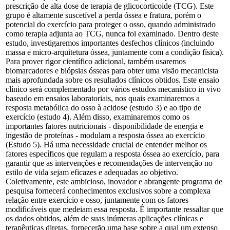
prescrição de alta dose de terapia de glicocorticoide (TCG). Este
grupo é altamente suscetível a perda óssea e fratura, porém o
potencial do exercício para proteger o osso, quando administrado
como terapia adjunta ao TCG, nunca foi examinado. Dentro deste
estudo, investigaremos importantes desfechos clínicos (incluindo
massa e micro-arquitetura óssea, juntamente com a condição física).
Para prover rigor científico adicional, também usaremos
biomarcadores e biópsias ósseas para obter uma visão mecanicista
mais aprofundada sobre os resultados clínicos obtidos. Este ensaio
clínico será complementado por vários estudos mecanístico in vivo
baseado em ensaios laboratoriais, nos quais examinaremos a
resposta metabólica do osso à acidose (estudo 3) e ao tipo de
exercício (estudo 4). Além disso, examinaremos como os
importantes fatores nutricionais - disponibilidade de energia e
ingestão de proteínas - modulam a resposta óssea ao exercício
(Estudo 5). Há uma necessidade crucial de entender melhor os
fatores específicos que regulam a resposta óssea ao exercício, para
garantir que as intervenções e recomendações de intervenção no
estilo de vida sejam eficazes e adequadas ao objetivo.
Coletivamente, este ambicioso, inovador e abrangente programa de
pesquisa fornecerá conhecimentos exclusivos sobre a complexa
relação entre exercício e osso, juntamente com os fatores
modificáveis que medeiam essa resposta. É importante ressaltar que
os dados obtidos, além de suas inúmeras aplicações clínicas e
terapêuticas diretas, fornecerão uma base sobre a qual um extenso