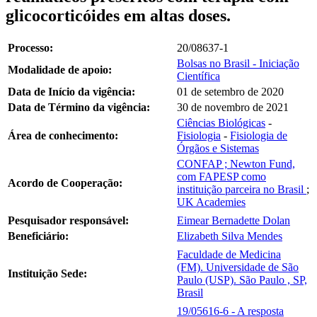
glicocorticóides em altas doses.
Processo:
20/08637-1
Bolsas no Brasil - Iniciação
Modalidade de apoio:
Científica
Data de Início da vigência:
01 de setembro de 2020
Data de Término da vigência:
30 de novembro de 2021
Ciências Biológicas
-
Área de conhecimento:
Fisiologia
-
Fisiologia de
Órgãos e Sistemas
CONFAP ; Newton Fund,
com FAPESP como
Acordo de Cooperação:
instituição parceira no Brasil
;
UK Academies
Pesquisador responsável:
Eimear Bernadette Dolan
Beneficiário:
Elizabeth Silva Mendes
Faculdade de Medicina
(FM). Universidade de São
Instituição Sede:
Paulo (USP). São Paulo , SP,
Brasil
19/05616-6 - A resposta