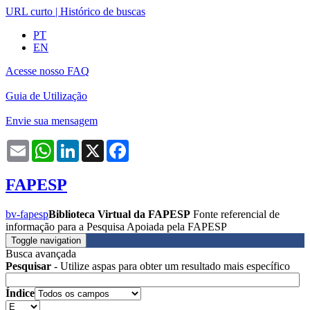
URL curto
|
Histórico de buscas
PT
EN
Acesse nosso FAQ
Guia de Utilização
Envie sua mensagem
Email
WhatsApp
LinkedIn
X
Facebook
FAPESP
bv-fapesp
Biblioteca Virtual da FAPESP
Fonte referencial de
informação para a Pesquisa Apoiada pela FAPESP
Toggle navigation
Busca avançada
Pesquisar
- Utilize aspas para obter um resultado mais específico
Índice