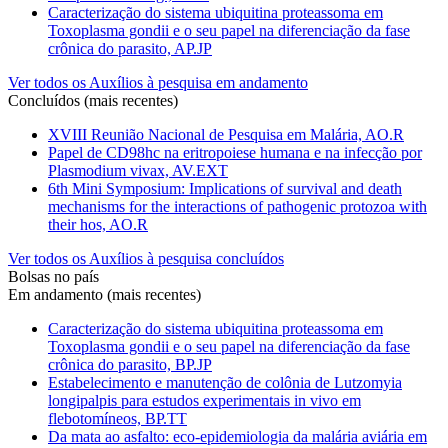
Caracterização do sistema ubiquitina proteassoma em
Toxoplasma gondii e o seu papel na diferenciação da fase
crônica do parasito, AP.JP
Ver todos os Auxílios à pesquisa em andamento
Concluídos (mais recentes)
XVIII Reunião Nacional de Pesquisa em Malária, AO.R
Papel de CD98hc na eritropoiese humana e na infecção por
Plasmodium vivax, AV.EXT
6th Mini Symposium: Implications of survival and death
mechanisms for the interactions of pathogenic protozoa with
their hos, AO.R
Ver todos os Auxílios à pesquisa concluídos
Bolsas no país
Em andamento (mais recentes)
Caracterização do sistema ubiquitina proteassoma em
Toxoplasma gondii e o seu papel na diferenciação da fase
crônica do parasito, BP.JP
Estabelecimento e manutenção de colônia de Lutzomyia
longipalpis para estudos experimentais in vivo em
flebotomíneos, BP.TT
Da mata ao asfalto: eco-epidemiologia da malária aviária em