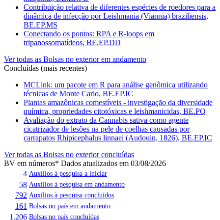
Contribuição relativa de diferentes espécies de roedores para a
dinâmica de infecção por Leishmania (Viannia) braziliensis,
BE.EP.MS
Conectando os pontos: RPA e R-loops em
tripanossomatídeos, BE.EP.DD
Ver todas as Bolsas no exterior em andamento
Concluídas (mais recentes)
MCLink: um pacote em R para análise genômica utilizando
técnicas de Monte Carlo, BE.EP.IC
Plantas amazônicas comestíveis - investigação da diversidade
química, propriedades citotóxicas e leishmanicidas, BE.PQ
Avaliação do extrato da Cannabis sativa como agente
cicatrizador de lesões na pele de coelhas causadas por
carrapatos Rhipicephalus linnaei (Audouin, 1826), BE.EP.IC
Ver todas as Bolsas no exterior concluídas
BV em números
* Dados atualizados em 03/08/2026
4
Auxílios à pesquisa a iniciar
58
Auxílios à pesquisa em andamento
792
Auxílios à pesquisa concluídos
161
Bolsas no país em andamento
1.206
Bolsas no país concluídas