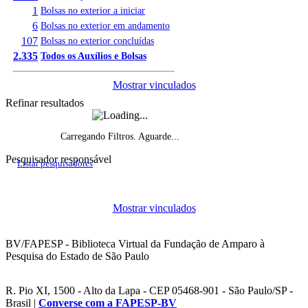
1
Bolsas no exterior a iniciar
6
Bolsas no exterior em andamento
107
Bolsas no exterior concluídas
2.335
Todos os Auxílios e Bolsas
Mostrar vinculados
Refinar resultados
Carregando Filtros. Aguarde...
Pesquisador responsável
Listar pesquisadores
Histórico do fomento, por ano de início
Mostrar vinculados
Projetos de pesquisa vigentes por ano
BV/FAPESP - Biblioteca Virtual da Fundação de Amparo à
Pesquisa do Estado de São Paulo
R. Pio XI, 1500 - Alto da Lapa - CEP 05468-901 - São Paulo/SP -
Brasil |
Converse com a FAPESP-BV