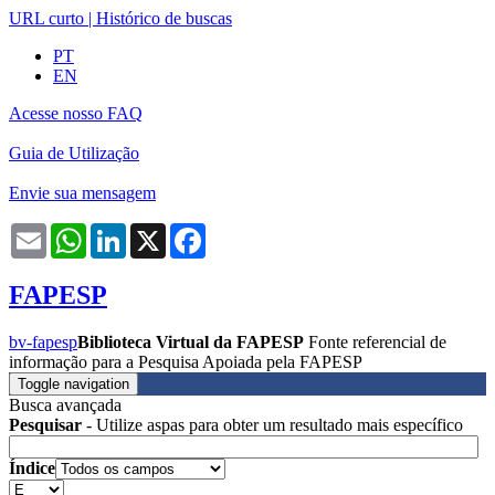
URL curto
|
Histórico de buscas
PT
EN
Acesse nosso FAQ
Guia de Utilização
Envie sua mensagem
Email
WhatsApp
LinkedIn
X
Facebook
FAPESP
bv-fapesp
Biblioteca Virtual da FAPESP
Fonte referencial de
informação para a Pesquisa Apoiada pela FAPESP
Toggle navigation
Busca avançada
Pesquisar
- Utilize aspas para obter um resultado mais específico
Índice