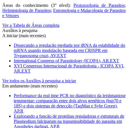
Áreas do conhecimento (3° nível):
Protozoologia de Parasitos
;
Helmintologia de Parasitos
;
Entomologia e Malacologia de Parasitos
e Vetores
Ver a Tabela de Áreas completa
Auxílios à pesquisa
A iniciar (mais recentes)
Dissecando a regulação mediada por tRNA da estabilidade do
mRNA usando modulação baseada em CRISPR em
Trypanosoma cruzi, AV.EXT
International Congress of Parasitology (ICOPA), AR.EXT
XVI Congresso Internacional de Parasitologia - ICOPA XVI,
AR.EXT
Ver todos os Auxílios à pesquisa a iniciar
Em andamento (mais recentes)
Performance da real time PCR no diagnóstico da leishmaniose
tegumentar: comparação entre dois alvos genéticos (hsp70 e
18S) e dois sistemas de detecção (TaqMan e Sybr Green),
AP.R
Explorando a função de proteínas reguladoras e estruturais de
Plasmodium falciparum na transmissibilidade do parasita em
Anopheles darlingi, AP.R