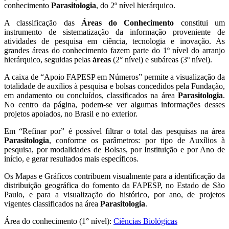
conhecimento
Parasitologia
, do 2º nível hierárquico.
A classificação das
Áreas do Conhecimento
constitui um
instrumento de sistematização da informação proveniente de
atividades de pesquisa em ciência, tecnologia e inovação. As
grandes áreas do conhecimento fazem parte do 1º nível do arranjo
hierárquico, seguidas pelas
áreas
(2° nível) e subáreas (3º nível).
A caixa de “Apoio FAPESP em Números” permite a visualização da
totalidade de auxílios à pesquisa e bolsas concedidos pela Fundação,
em andamento ou concluídos, classificados na área
Parasitologia
.
No centro da página, podem-se ver algumas informações desses
projetos apoiados, no Brasil e no exterior.
Em “Refinar por” é possível filtrar o total das pesquisas na área
Parasitologia
, conforme os parâmetros: por tipo de Auxílios à
pesquisa, por modalidades de Bolsas, por Instituição e por Ano de
início, e gerar resultados mais específicos.
Os Mapas e Gráficos contribuem visualmente para a identificação da
distribuição geográfica do fomento da FAPESP, no Estado de São
Paulo, e para a visualização do histórico, por ano, de projetos
vigentes classificados na área
Parasitologia
.
Área do conhecimento (1° nível):
Ciências Biológicas