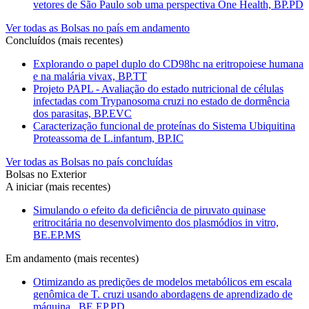
vetores de São Paulo sob uma perspectiva One Health, BP.PD
Ver todas as Bolsas no país em andamento
Concluídos (mais recentes)
Explorando o papel duplo do CD98hc na eritropoiese humana
e na malária vivax, BP.TT
Projeto PAPL - Avaliação do estado nutricional de células
infectadas com Trypanosoma cruzi no estado de dormência
dos parasitas, BP.EVC
Caracterização funcional de proteínas do Sistema Ubiquitina
Proteassoma de L.infantum, BP.IC
Ver todas as Bolsas no país concluídas
Bolsas no Exterior
A iniciar (mais recentes)
Simulando o efeito da deficiência de piruvato quinase
eritrocitária no desenvolvimento dos plasmódios in vitro,
BE.EP.MS
Em andamento (mais recentes)
Otimizando as predições de modelos metabólicos em escala
genômica de T. cruzi usando abordagens de aprendizado de
máquina., BE.EP.PD