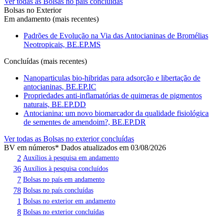
Ver todas as Bolsas no país concluídas
Bolsas no Exterior
Em andamento (mais recentes)
Padrões de Evolução na Via das Antocianinas de Bromélias
Neotropicais, BE.EP.MS
Concluídas (mais recentes)
Nanoparticulas bio-hibridas para adsorção e libertação de
antocianinas, BE.EP.IC
Propriedades anti-inflamatórias de quimeras de pigmentos
naturais, BE.EP.DD
Antocianina: um novo biomarcador da qualidade fisiológica
de sementes de amendoim?, BE.EP.DR
Ver todas as Bolsas no exterior concluídas
BV em números
* Dados atualizados em 03/08/2026
2
Auxílios à pesquisa em andamento
36
Auxílios à pesquisa concluídos
7
Bolsas no país em andamento
78
Bolsas no país concluídas
1
Bolsas no exterior em andamento
8
Bolsas no exterior concluídas