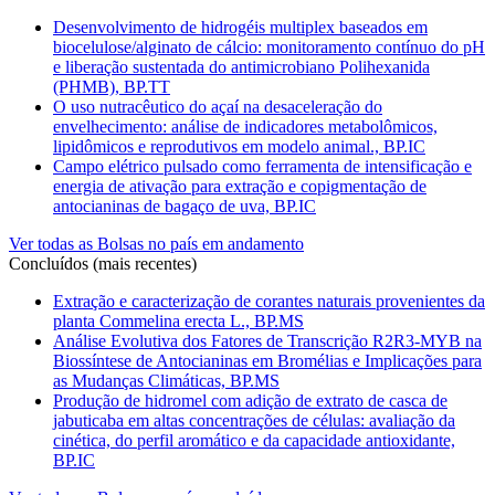
Desenvolvimento de hidrogéis multiplex baseados em
biocelulose/alginato de cálcio: monitoramento contínuo do pH
e liberação sustentada do antimicrobiano Polihexanida
(PHMB), BP.TT
O uso nutracêutico do açaí na desaceleração do
envelhecimento: análise de indicadores metabolômicos,
lipidômicos e reprodutivos em modelo animal., BP.IC
Campo elétrico pulsado como ferramenta de intensificação e
energia de ativação para extração e copigmentação de
antocianinas de bagaço de uva, BP.IC
Ver todas as Bolsas no país em andamento
Concluídos (mais recentes)
Extração e caracterização de corantes naturais provenientes da
planta Commelina erecta L., BP.MS
Análise Evolutiva dos Fatores de Transcrição R2R3-MYB na
Biossíntese de Antocianinas em Bromélias e Implicações para
as Mudanças Climáticas, BP.MS
Produção de hidromel com adição de extrato de casca de
jabuticaba em altas concentrações de células: avaliação da
cinética, do perfil aromático e da capacidade antioxidante,
BP.IC