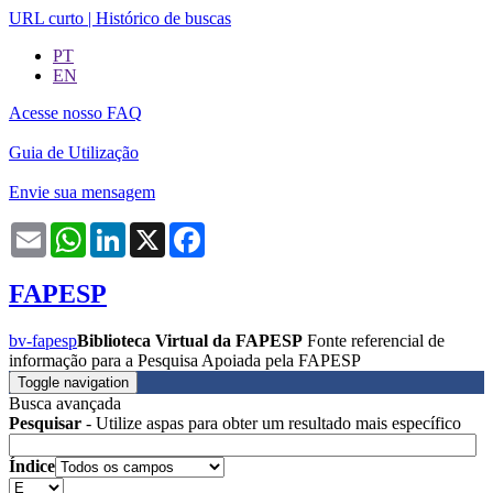
URL curto
|
Histórico de buscas
PT
EN
Acesse nosso FAQ
Guia de Utilização
Envie sua mensagem
Email
WhatsApp
LinkedIn
X
Facebook
FAPESP
bv-fapesp
Biblioteca Virtual da FAPESP
Fonte referencial de
informação para a Pesquisa Apoiada pela FAPESP
Toggle navigation
Busca avançada
Pesquisar
- Utilize aspas para obter um resultado mais específico
Índice