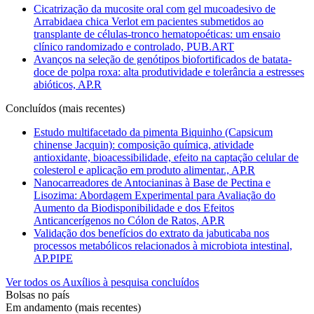
Cicatrização da mucosite oral com gel mucoadesivo de
Arrabidaea chica Verlot em pacientes submetidos ao
transplante de células-tronco hematopoéticas: um ensaio
clínico randomizado e controlado, PUB.ART
Avanços na seleção de genótipos biofortificados de batata-
doce de polpa roxa: alta produtividade e tolerância a estresses
abióticos, AP.R
Concluídos (mais recentes)
Estudo multifacetado da pimenta Biquinho (Capsicum
chinense Jacquin): composição química, atividade
antioxidante, bioacessibilidade, efeito na captação celular de
colesterol e aplicação em produto alimentar., AP.R
Nanocarreadores de Antocianinas à Base de Pectina e
Lisozima: Abordagem Experimental para Avaliação do
Aumento da Biodisponibilidade e dos Efeitos
Anticancerígenos no Cólon de Ratos, AP.R
Validação dos benefícios do extrato da jabuticaba nos
processos metabólicos relacionados à microbiota intestinal,
AP.PIPE
Ver todos os Auxílios à pesquisa concluídos
Bolsas no país
Em andamento (mais recentes)