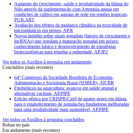
Aumento do crescimento, saúde e produtividade da tilápia do
Nilo através da suplementação com Artemisia annua em
condições de cultivo em gaiolas de rede em regiões tropicais,
PUB.ART
Avaliação dos efeitos da mudança climática na toxicidade de
microplásticos em peixes, AP.R
Novos insights sobre sinais gonadais (fatores de crescimento e
lncRNAs) que regulam a maturação gonadal em peixes:
conhecimento básico e desenvolvimento de estratégias
biotecnológicas para retardar a puberdade, AP.JP2
Ver todos os Auxílios à pesquisa em andamento
Concluídos (mais recentes)
64º Congresso da Sociedade Brasileira de Economia,
Administração e Sociologia Rural (SOBER), AR.BR
Fitobióticos na aquicultura: avanços em saúde animal e
alternativas vacinais, AP.PIPE
Edição gênica por CRISPR/Cas9 de quatro genes em tilápia
para o estabelecimento de populações fundadoras melhoradas
para uma produtividade mais sustentável, AP.PIPE
Ver todos os Auxílios à pesquisa concluídos
Bolsas no país
Em andamento (mais recentes)