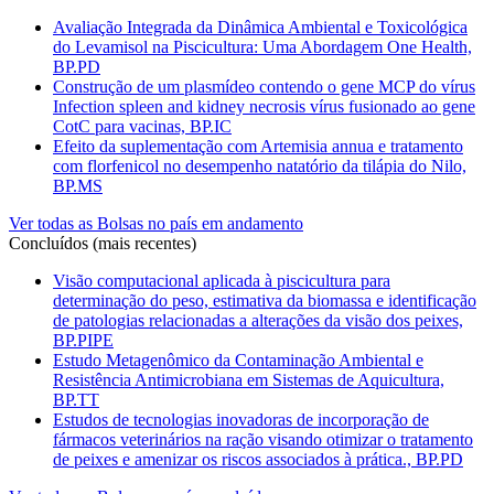
Avaliação Integrada da Dinâmica Ambiental e Toxicológica
do Levamisol na Piscicultura: Uma Abordagem One Health,
BP.PD
Construção de um plasmídeo contendo o gene MCP do vírus
Infection spleen and kidney necrosis vírus fusionado ao gene
CotC para vacinas, BP.IC
Efeito da suplementação com Artemisia annua e tratamento
com florfenicol no desempenho natatório da tilápia do Nilo,
BP.MS
Ver todas as Bolsas no país em andamento
Concluídos (mais recentes)
Visão computacional aplicada à piscicultura para
determinação do peso, estimativa da biomassa e identificação
de patologias relacionadas a alterações da visão dos peixes,
BP.PIPE
Estudo Metagenômico da Contaminação Ambiental e
Resistência Antimicrobiana em Sistemas de Aquicultura,
BP.TT
Estudos de tecnologias inovadoras de incorporação de
fármacos veterinários na ração visando otimizar o tratamento
de peixes e amenizar os riscos associados à prática., BP.PD