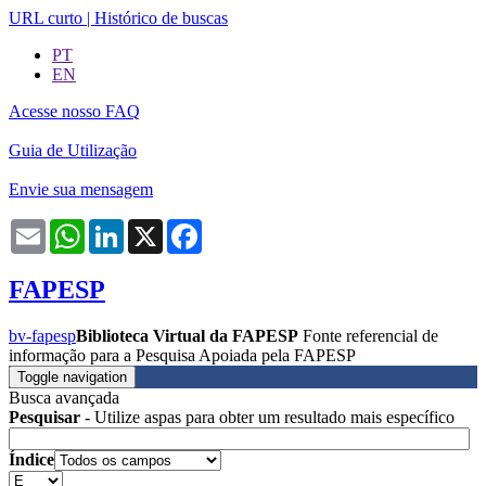
URL curto
|
Histórico de buscas
PT
EN
Acesse nosso FAQ
Guia de Utilização
Envie sua mensagem
Email
WhatsApp
LinkedIn
X
Facebook
FAPESP
bv-fapesp
Biblioteca Virtual da FAPESP
Fonte referencial de
informação para a Pesquisa Apoiada pela FAPESP
Toggle navigation
Busca avançada
Pesquisar
- Utilize aspas para obter um resultado mais específico
Índice