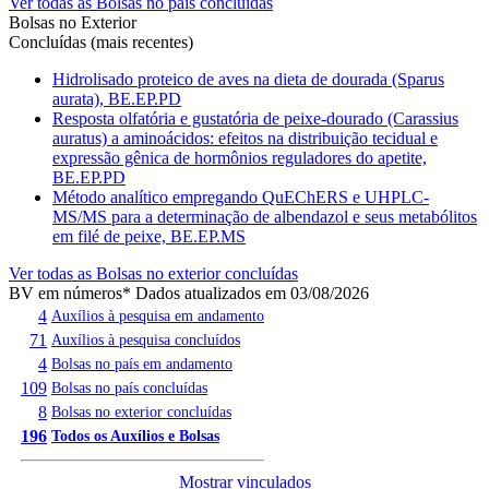
Ver todas as Bolsas no país concluídas
Bolsas no Exterior
Concluídas (mais recentes)
Hidrolisado proteico de aves na dieta de dourada (Sparus
aurata), BE.EP.PD
Resposta olfatória e gustatória de peixe-dourado (Carassius
auratus) a aminoácidos: efeitos na distribuição tecidual e
expressão gênica de hormônios reguladores do apetite,
BE.EP.PD
Método analítico empregando QuEChERS e UHPLC-
MS/MS para a determinação de albendazol e seus metabólitos
em filé de peixe, BE.EP.MS
Ver todas as Bolsas no exterior concluídas
BV em números
* Dados atualizados em 03/08/2026
4
Auxílios à pesquisa em andamento
71
Auxílios à pesquisa concluídos
4
Bolsas no país em andamento
109
Bolsas no país concluídas
8
Bolsas no exterior concluídas
196
Todos os Auxílios e Bolsas
Mostrar vinculados