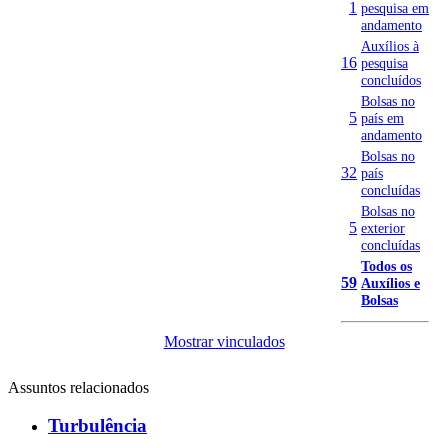
1
pesquisa em
andamento
Auxílios à
16
pesquisa
concluídos
Bolsas no
5
país em
andamento
Bolsas no
32
país
concluídas
Bolsas no
5
exterior
concluídas
Todos os
59
Auxílios e
Bolsas
Mostrar vinculados
Assuntos relacionados
Turbulência