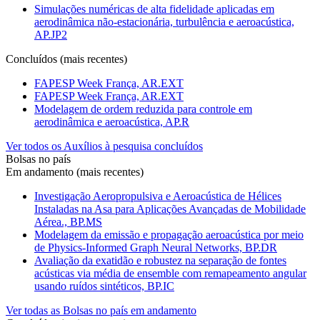
Simulações numéricas de alta fidelidade aplicadas em
aerodinâmica não-estacionária, turbulência e aeroacústica,
AP.JP2
Concluídos (mais recentes)
FAPESP Week França, AR.EXT
FAPESP Week França, AR.EXT
Modelagem de ordem reduzida para controle em
aerodinâmica e aeroacústica, AP.R
Ver todos os Auxílios à pesquisa concluídos
Bolsas no país
Em andamento (mais recentes)
Investigação Aeropropulsiva e Aeroacústica de Hélices
Instaladas na Asa para Aplicações Avançadas de Mobilidade
Aérea., BP.MS
Modelagem da emissão e propagação aeroacústica por meio
de Physics-Informed Graph Neural Networks, BP.DR
Avaliação da exatidão e robustez na separação de fontes
acústicas via média de ensemble com remapeamento angular
usando ruídos sintéticos, BP.IC
Ver todas as Bolsas no país em andamento