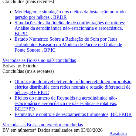
Concluídos (mais recentes)
Modelagem e simulação dos efeitos da instalação no ruído
gerado por hélices., BP.DR
Simulações de alta fidelidade de configurações de rotores:
Análise da aerodinâmica não-estacionária e aeroacústica,
BP.PD
Estudo Numérico Sobre a Radiação de Som por Jatos
Turbulentos Baseado no Modelo de Pacote de Ondas de
Fonte Sonora., BP.IC
Ver todas as Bolsas no país concluídas
Bolsas no Exterior
Concluídas (mais recentes)
Otimização do nível efetivo de ruído percebido em propulsão
elétrica distribuída com redes neurais e rotação diferencial de
hélices, BE.EP.IC
Efeitos do número de Reynolds na aerodinâmica não-
estacionária e aeroacústica de pás estáticas e rotativas,
BE.EP.PD
Estimativa e controle de escoamentos turbulentos, BE.EP.DR
Ver todas as Bolsas no exterior concluídas
BV em números
* Dados atualizados em 03/08/2026
Auxílios à