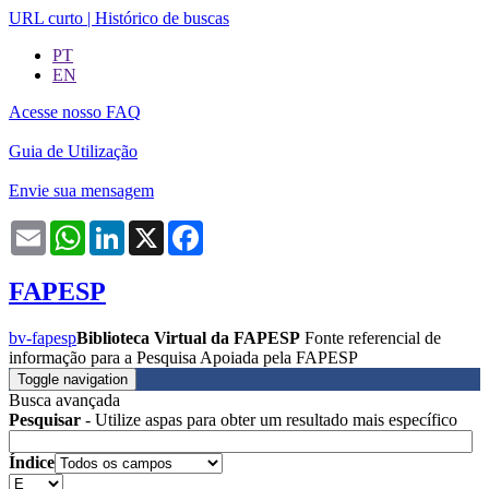
URL curto
|
Histórico de buscas
PT
EN
Acesse nosso FAQ
Guia de Utilização
Envie sua mensagem
Email
WhatsApp
LinkedIn
X
Facebook
FAPESP
bv-fapesp
Biblioteca Virtual da FAPESP
Fonte referencial de
informação para a Pesquisa Apoiada pela FAPESP
Toggle navigation
Busca avançada
Pesquisar
- Utilize aspas para obter um resultado mais específico
Índice