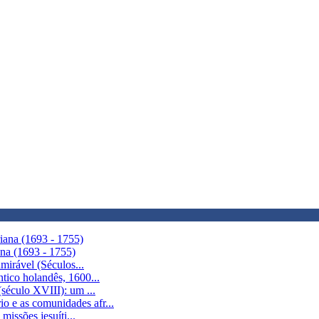
iana (1693 - 1755)
ana (1693 - 1755)
dmirável (Séculos...
ntico holandês, 1600...
(século XVIII): um ...
o e as comunidades afr...
missões jesuíti...