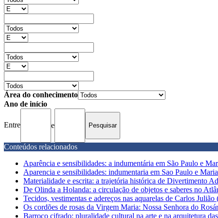
Área do conhecimento
Ano de início
Entre
e
Conteúdos relacionados
Aparência e sensibilidades: a indumentária em São Paulo e Mar
Aparencia e sensibilidades: indumentaria em Sao Paulo e Mari
Materialidade e escrita: a trajetória histórica de Divertimento A
De Olinda a Holanda: a circulação de objetos e saberes no Atlâ
Tecidos, vestimentas e adereços nas aquarelas de Carlos Julião 
Os cordões de rosas da Virgem Maria: Nossa Senhora do Rosári
Barroco cifrado: pluralidade cultural na arte e na arquitetura das 