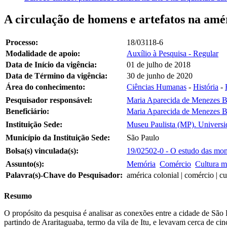
A circulação de homens e artefatos na am
Processo:
18/03118-6
Modalidade de apoio:
Auxílio à Pesquisa - Regular
Data de Início da vigência:
01 de julho de 2018
Data de Término da vigência:
30 de junho de 2020
Área do conhecimento:
Ciências Humanas
-
História
-
Pesquisador responsável:
Maria Aparecida de Menezes B
Beneficiário:
Maria Aparecida de Menezes B
Instituição Sede:
Museu Paulista (MP). Universid
Município da Instituição Sede:
São Paulo
Bolsa(s) vinculada(s):
19/02502-0 - O estudo das mon
Assunto(s):
Memória
Comércio
Cultura m
Palavra(s)-Chave do Pesquisador:
américa colonial | comércio | c
Resumo
O propósito da pesquisa é analisar as conexões entre a cidade de Sã
partindo de Araritaguaba, termo da vila de Itu, e levavam cerca de cin