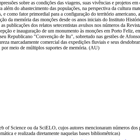
mpressões sobre as condições das viagens, suas vivências e projetos em
a além do abastecimento das populações, na perspectiva da cultura mat
is, e como fator primordial para a configuração do território americano
trução da memória das monções desde os anos iniciais do Instituto Histó
 as publicações dos relatos setecentistas avulsos nos números da Revi
 concepção e inauguração de um monumento às monções em Porto Feliz, e
useu Republicano "Convenção de Itu", sobretudo nas gestões de Afons
tureza marcadamente comercial das expedições fluviais e seus desdobr
a por meio de múltiplos suportes de memória. (AU)
da Web of Science ou da SciELO, cujos autores mencionaram números d
omática e realizada diretamente naquelas bases bibliométricas)