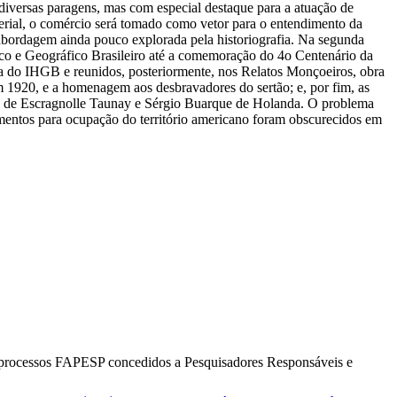
 diversas paragens, mas com especial destaque para a atuação de
erial, o comércio será tomado como vetor para o entendimento da
, abordagem ainda pouco explorada pela historiografia. Na segunda
rico e Geográfico Brasileiro até a comemoração do 4o Centenário da
sta do IHGB e reunidos, posteriormente, nos Relatos Monçoeiros, obra
m 1920, e a homenagem aos desbravadores do sertão; e, por fim, as
o de Escragnolle Taunay e Sérgio Buarque de Holanda. O problema
amentos para ocupação do território americano foram obscurecidos em
os processos FAPESP concedidos a Pesquisadores Responsáveis e