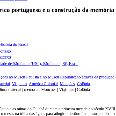
érica portuguesa e a construção da memória
História do Brasil
orrego
orrego
ade de São Paulo (USP). São Paulo , SP, Brasil
ções no Museu Paulista e no Museu Republicano através da produção d
aterial
Viajantes
América Colonial
Monções
Colônia
ultura material | memória | Moncoes | Viajantes | Colônia
o Paulo e as minas do Cuiabá durante a primeira metade do século XVII
co meses na trilha das águas para atingir o destino final, transpondo a 