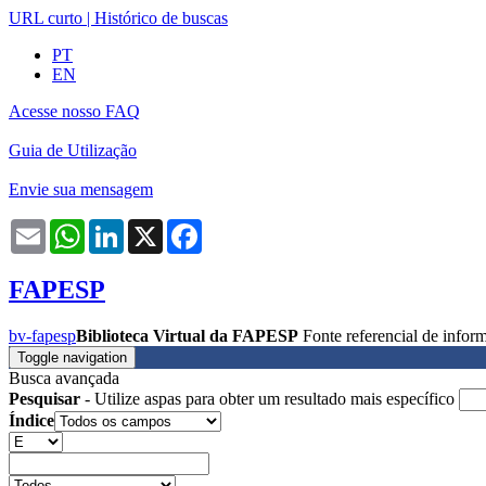
URL curto
|
Histórico de buscas
PT
EN
Acesse nosso FAQ
Guia de Utilização
Envie sua mensagem
Email
WhatsApp
LinkedIn
X
Facebook
FAPESP
bv-fapesp
Biblioteca Virtual da FAPESP
Fonte referencial de info
Toggle navigation
Busca avançada
Pesquisar
- Utilize aspas para obter um resultado mais específico
Índice