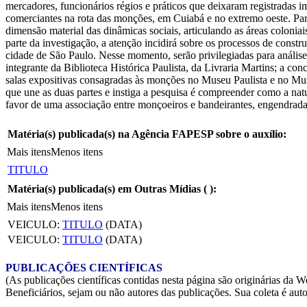
mercadores, funcionários régios e práticos que deixaram registradas i
comerciantes na rota das monções, em Cuiabá e no extremo oeste. Par
dimensão material das dinâmicas sociais, articulando as áreas colonia
parte da investigação, a atenção incidirá sobre os processos de cons
cidade de São Paulo. Nesse momento, serão privilegiadas para análise
integrante da Biblioteca Histórica Paulista, da Livraria Martins; a
salas expositivas consagradas às monções no Museu Paulista e no M
que une as duas partes e instiga a pesquisa é compreender como a na
favor de uma associação entre monçoeiros e bandeirantes, engendrad
Matéria(s) publicada(s) na Agência FAPESP sobre o auxílio:
Mais itens
Menos itens
TITULO
Matéria(s) publicada(s) em Outras Mídias (
):
Mais itens
Menos itens
VEICULO:
TITULO
(DATA)
VEICULO:
TITULO
(DATA)
PUBLICAÇÕES CIENTÍFICAS
(As publicações científicas contidas nesta página são originárias 
Beneficiários, sejam ou não autores das publicações. Sua coleta é aut