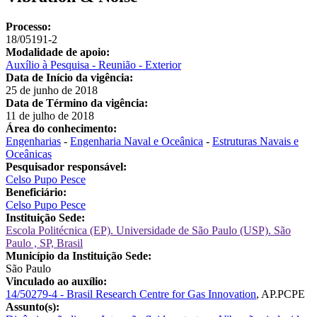
Processo:
18/05191-2
Modalidade de apoio:
Auxílio à Pesquisa - Reunião - Exterior
Data de Início da vigência:
25 de junho de 2018
Data de Término da vigência:
11 de julho de 2018
Área do conhecimento:
Engenharias
-
Engenharia Naval e Oceânica
-
Estruturas Navais e
Oceânicas
Pesquisador responsável:
Celso Pupo Pesce
Beneficiário:
Celso Pupo Pesce
Instituição Sede:
Escola Politécnica (EP). Universidade de São Paulo (USP). São
Paulo , SP, Brasil
Município da Instituição Sede:
São Paulo
Vinculado ao auxílio:
14/50279-4 - Brasil Research Centre for Gas Innovation
, AP.PCPE
Assunto(s):