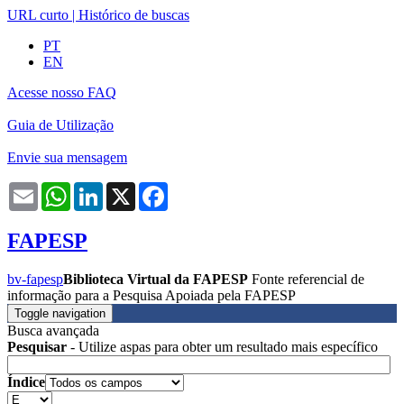
URL curto
|
Histórico de buscas
PT
EN
Acesse nosso FAQ
Guia de Utilização
Envie sua mensagem
Email
WhatsApp
LinkedIn
X
Facebook
FAPESP
bv-fapesp
Biblioteca Virtual da FAPESP
Fonte referencial de
informação para a Pesquisa Apoiada pela FAPESP
Toggle navigation
Busca avançada
Pesquisar
- Utilize aspas para obter um resultado mais específico
Índice