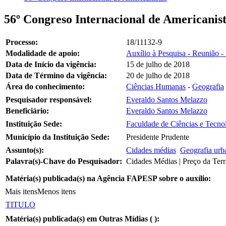
56º Congreso Internacional de Americanis
Processo:
18/11132-9
Modalidade de apoio:
Auxílio à Pesquisa - Reunião - 
Data de Início da vigência:
15 de julho de 2018
Data de Término da vigência:
20 de julho de 2018
Área do conhecimento:
Ciências Humanas
-
Geografia
Pesquisador responsável:
Everaldo Santos Melazzo
Beneficiário:
Everaldo Santos Melazzo
Instituição Sede:
Faculdade de Ciências e Tecnol
Município da Instituição Sede:
Presidente Prudente
Assunto(s):
Cidades médias
Geografia urb
Palavra(s)-Chave do Pesquisador:
Cidades Médias | Preço da Terr
Matéria(s) publicada(s) na Agência FAPESP sobre o auxílio:
Mais itens
Menos itens
TITULO
Matéria(s) publicada(s) em Outras Mídias (
):