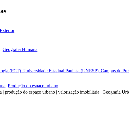
tas
Exterior
-
Geografia Humana
ogia (FCT). Universidade Estadual Paulista (UNESP). Campus de Presid
ana
Produção do espaço urbano
a | produção do espaço urbano | valorização imobiliária | Geografia Ur