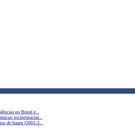
ências no Brasil e...
ntacao socioespacial...
aso de bauru [2001-2...