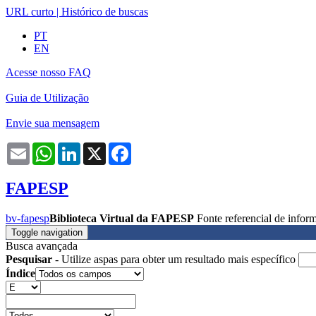
URL curto
|
Histórico de buscas
PT
EN
Acesse nosso FAQ
Guia de Utilização
Envie sua mensagem
Email
WhatsApp
LinkedIn
X
Facebook
FAPESP
bv-fapesp
Biblioteca Virtual da FAPESP
Fonte referencial de info
Toggle navigation
Busca avançada
Pesquisar
- Utilize aspas para obter um resultado mais específico
Índice