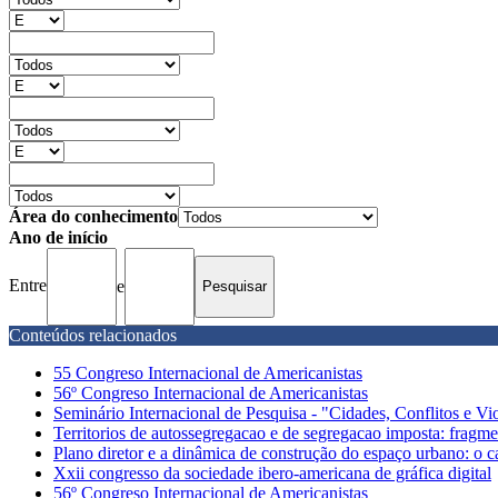
Área do conhecimento
Ano de início
Entre
e
Conteúdos relacionados
55 Congreso Internacional de Americanistas
56º Congreso Internacional de Americanistas
Seminário Internacional de Pesquisa - "Cidades, Conflitos e Viol
Territorios de autossegregacao e de segregacao imposta: fragme
Plano diretor e a dinâmica de construção do espaço urbano: o c
Xxii congresso da sociedade ibero-americana de gráfica digital
56º Congreso Internacional de Americanistas