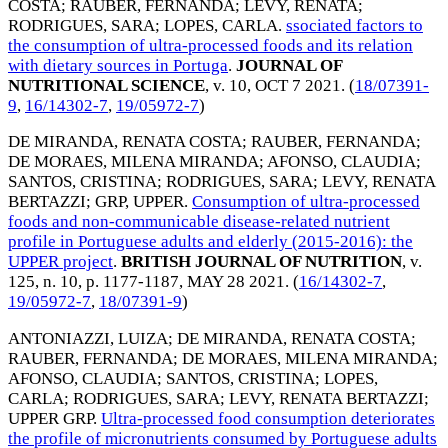
COSTA
;
RAUBER, FERNANDA
;
LEVY, RENATA
;
RODRIGUES, SARA
;
LOPES, CARLA
.
ssociated factors to
the consumption of ultra-processed foods and its relation
with dietary sources in Portuga
.
JOURNAL OF
NUTRITIONAL SCIENCE
, v. 10,
OCT 7 2021
. (
18/07391-
9
,
16/14302-7
,
19/05972-7
)
DE MIRANDA, RENATA COSTA
;
RAUBER, FERNANDA
;
DE MORAES, MILENA MIRANDA
;
AFONSO, CLAUDIA
;
SANTOS, CRISTINA
;
RODRIGUES, SARA
;
LEVY, RENATA
BERTAZZI
;
GRP, UPPER
.
Consumption of ultra-processed
foods and non-communicable disease-related nutrient
profile in Portuguese adults and elderly (2015-2016): the
UPPER project
.
BRITISH JOURNAL OF NUTRITION
, v.
125, n. 10, p. 1177-1187,
MAY 28 2021
. (
16/14302-7
,
19/05972-7
,
18/07391-9
)
ANTONIAZZI, LUIZA
;
DE MIRANDA, RENATA COSTA
;
RAUBER, FERNANDA
;
DE MORAES, MILENA MIRANDA
;
AFONSO, CLAUDIA
;
SANTOS, CRISTINA
;
LOPES,
CARLA
;
RODRIGUES, SARA
;
LEVY, RENATA BERTAZZI
;
UPPER GRP
.
Ultra-processed food consumption deteriorates
the profile of micronutrients consumed by Portuguese adults