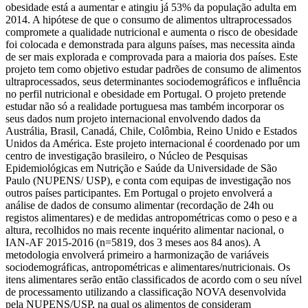
obesidade está a aumentar e atingiu já 53% da população adulta em
2014. A hipótese de que o consumo de alimentos ultraprocessados
compromete a qualidade nutricional e aumenta o risco de obesidade
foi colocada e demonstrada para alguns países, mas necessita ainda
de ser mais explorada e comprovada para a maioria dos países. Este
projeto tem como objetivo estudar padrões de consumo de alimentos
ultraprocessados, seus determinantes sociodemográficos e influência
no perfil nutricional e obesidade em Portugal. O projeto pretende
estudar não só a realidade portuguesa mas também incorporar os
seus dados num projeto internacional envolvendo dados da
Austrália, Brasil, Canadá, Chile, Colômbia, Reino Unido e Estados
Unidos da América. Este projeto internacional é coordenado por um
centro de investigação brasileiro, o Núcleo de Pesquisas
Epidemiológicas em Nutrição e Saúde da Universidade de São
Paulo (NUPENS/ USP), e conta com equipas de investigação nos
outros países participantes. Em Portugal o projeto envolverá a
análise de dados de consumo alimentar (recordação de 24h ou
registos alimentares) e de medidas antropométricas como o peso e a
altura, recolhidos no mais recente inquérito alimentar nacional, o
IAN-AF 2015-2016 (n=5819, dos 3 meses aos 84 anos). A
metodologia envolverá primeiro a harmonização de variáveis
sociodemográficas, antropométricas e alimentares/nutricionais. Os
itens alimentares serão então classificados de acordo com o seu nível
de processamento utilizando a classificação NOVA desenvolvida
pela NUPENS/USP, na qual os alimentos de consideram