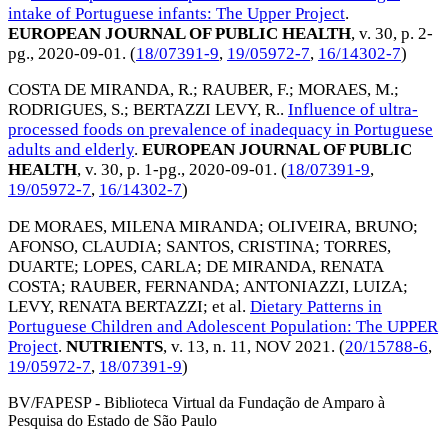
intake of Portuguese infants: The Upper Project
.
EUROPEAN JOURNAL OF PUBLIC HEALTH
, v. 30, p. 2-
pg.,
2020-09-01
. (
18/07391-9
,
19/05972-7
,
16/14302-7
)
COSTA DE MIRANDA, R.
;
RAUBER, F.
;
MORAES, M.
;
RODRIGUES, S.
;
BERTAZZI LEVY, R.
.
Influence of ultra-
processed foods on prevalence of inadequacy in Portuguese
adults and elderly
.
EUROPEAN JOURNAL OF PUBLIC
HEALTH
, v. 30, p. 1-pg.,
2020-09-01
. (
18/07391-9
,
19/05972-7
,
16/14302-7
)
DE MORAES, MILENA MIRANDA
;
OLIVEIRA, BRUNO
;
AFONSO, CLAUDIA
;
SANTOS, CRISTINA
;
TORRES,
DUARTE
;
LOPES, CARLA
;
DE MIRANDA, RENATA
COSTA
;
RAUBER, FERNANDA
;
ANTONIAZZI, LUIZA
;
LEVY, RENATA BERTAZZI
; et al.
Dietary Patterns in
Portuguese Children and Adolescent Population: The UPPER
Project
.
NUTRIENTS
, v. 13, n. 11,
NOV 2021
. (
20/15788-6
,
19/05972-7
,
18/07391-9
)
BV/FAPESP - Biblioteca Virtual da Fundação de Amparo à
Pesquisa do Estado de São Paulo