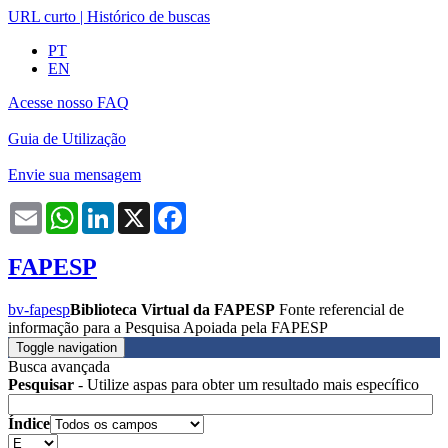
URL curto
|
Histórico de buscas
PT
EN
Acesse nosso FAQ
Guia de Utilização
Envie sua mensagem
Email
WhatsApp
LinkedIn
X
Facebook
FAPESP
bv-fapesp
Biblioteca Virtual da FAPESP
Fonte referencial de
informação para a Pesquisa Apoiada pela FAPESP
Toggle navigation
Busca avançada
Pesquisar
- Utilize aspas para obter um resultado mais específico
Índice