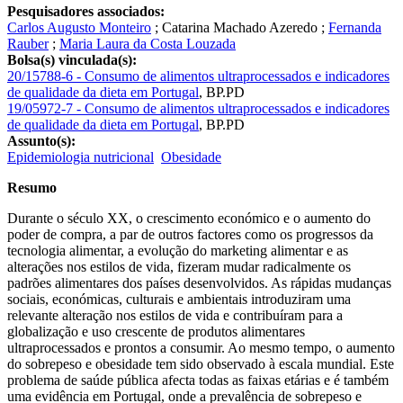
Pesquisadores associados:
Carlos Augusto Monteiro
;
Catarina Machado Azeredo
;
Fernanda
Rauber
;
Maria Laura da Costa Louzada
Bolsa(s) vinculada(s):
20/15788-6 - Consumo de alimentos ultraprocessados e indicadores
de qualidade da dieta em Portugal
,
BP.PD
19/05972-7 - Consumo de alimentos ultraprocessados e indicadores
de qualidade da dieta em Portugal
,
BP.PD
Assunto(s):
Epidemiologia nutricional
Obesidade
Resumo
Durante o século XX, o crescimento económico e o aumento do
poder de compra, a par de outros factores como os progressos da
tecnologia alimentar, a evolução do marketing alimentar e as
alterações nos estilos de vida, fizeram mudar radicalmente os
padrões alimentares dos países desenvolvidos. As rápidas mudanças
sociais, económicas, culturais e ambientais introduziram uma
relevante alteração nos estilos de vida e contribuíram para a
globalização e uso crescente de produtos alimentares
ultraprocessados e prontos a consumir. Ao mesmo tempo, o aumento
do sobrepeso e obesidade tem sido observado à escala mundial. Este
problema de saúde pública afecta todas as faixas etárias e é também
uma evidência em Portugal, onde a prevalência de sobrepeso e