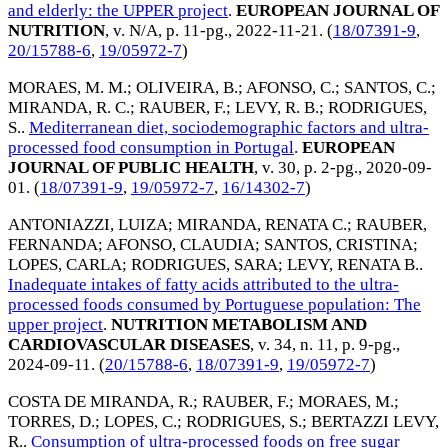
and elderly: the UPPER project
.
EUROPEAN JOURNAL OF
NUTRITION
, v. N/A, p. 11-pg.,
2022-11-21
. (
18/07391-9
,
20/15788-6
,
19/05972-7
)
MORAES, M. M.
;
OLIVEIRA, B.
;
AFONSO, C.
;
SANTOS, C.
;
MIRANDA, R. C.
;
RAUBER, F.
;
LEVY, R. B.
;
RODRIGUES,
S.
.
Mediterranean diet, sociodemographic factors and ultra-
processed food consumption in Portugal
.
EUROPEAN
JOURNAL OF PUBLIC HEALTH
, v. 30, p. 2-pg.,
2020-09-
01
. (
18/07391-9
,
19/05972-7
,
16/14302-7
)
ANTONIAZZI, LUIZA
;
MIRANDA, RENATA C.
;
RAUBER,
FERNANDA
;
AFONSO, CLAUDIA
;
SANTOS, CRISTINA
;
LOPES, CARLA
;
RODRIGUES, SARA
;
LEVY, RENATA B.
.
Inadequate intakes of fatty acids attributed to the ultra-
processed foods consumed by Portuguese population: The
upper project
.
NUTRITION METABOLISM AND
CARDIOVASCULAR DISEASES
, v. 34, n. 11, p. 9-pg.,
2024-09-11
. (
20/15788-6
,
18/07391-9
,
19/05972-7
)
COSTA DE MIRANDA, R.
;
RAUBER, F.
;
MORAES, M.
;
TORRES, D.
;
LOPES, C.
;
RODRIGUES, S.
;
BERTAZZI LEVY,
R.
.
Consumption of ultra-processed foods on free sugar