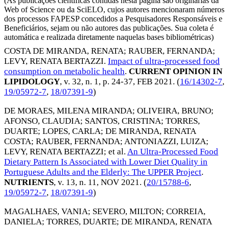
(As publicações científicas contidas nesta página são originárias da
Web of Science ou da SciELO, cujos autores mencionaram números
dos processos FAPESP concedidos a Pesquisadores Responsáveis e
Beneficiários, sejam ou não autores das publicações. Sua coleta é
automática e realizada diretamente naquelas bases bibliométricas)
COSTA DE MIRANDA, RENATA
;
RAUBER, FERNANDA
;
LEVY, RENATA BERTAZZI
.
Impact of ultra-processed food
consumption on metabolic health
.
CURRENT OPINION IN
LIPIDOLOGY
, v. 32, n. 1, p. 24-37,
FEB 2021
. (
16/14302-7
,
19/05972-7
,
18/07391-9
)
DE MORAES, MILENA MIRANDA
;
OLIVEIRA, BRUNO
;
AFONSO, CLAUDIA
;
SANTOS, CRISTINA
;
TORRES,
DUARTE
;
LOPES, CARLA
;
DE MIRANDA, RENATA
COSTA
;
RAUBER, FERNANDA
;
ANTONIAZZI, LUIZA
;
LEVY, RENATA BERTAZZI
; et al.
An Ultra-Processed Food
Dietary Pattern Is Associated with Lower Diet Quality in
Portuguese Adults and the Elderly: The UPPER Project
.
NUTRIENTS
, v. 13, n. 11,
NOV 2021
. (
20/15788-6
,
19/05972-7
,
18/07391-9
)
MAGALHAES, VANIA
;
SEVERO, MILTON
;
CORREIA,
DANIELA
;
TORRES, DUARTE
;
DE MIRANDA, RENATA