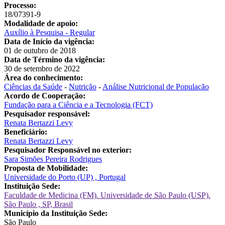
Processo:
18/07391-9
Modalidade de apoio:
Auxílio à Pesquisa - Regular
Data de Início da vigência:
01 de outubro de 2018
Data de Término da vigência:
30 de setembro de 2022
Área do conhecimento:
Ciências da Saúde
-
Nutrição
-
Análise Nutricional de População
Acordo de Cooperação:
Fundação para a Ciência e a Tecnologia (FCT)
Pesquisador responsável:
Renata Bertazzi Levy
Beneficiário:
Renata Bertazzi Levy
Pesquisador Responsável no exterior:
Sara Simões Pereira Rodrigues
Proposta de Mobilidade:
Universidade do Porto (UP) , Portugal
Instituição Sede:
Faculdade de Medicina (FM). Universidade de São Paulo (USP).
São Paulo , SP, Brasil
Município da Instituição Sede:
São Paulo