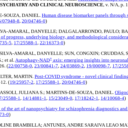
SYCHIATRY AND CLINICAL NEUROSCIENCE
, v. N/A, p. 
E-SOUZA, DANIEL
.
Human disease biomarker panels through 
6/07948-8
,
20/04746-0
)
LVA-AMARAL, DANYELLE
;
DALGALARRONDO, PAULO
;
BA
e of progress, underlying biology, and methodological considera
735-5
,
17/25588-1
,
22/16373-0
)
SILVA-AMARAL, DANYELLE
;
SUN, CONGXIN
;
CRUDDAS, 
+
.
; et al.
Autophagy-NAD
axis: emerging insights into neurona
26
. (
22/00758-0
,
23/00841-7
,
24/03869-2
,
19/00098-7
,
17/255
LTER, MARTIN
.
Post-COVID syndrome - novel clinical findin
-12
. (
19/25957-2
,
17/25588-1
,
20/04746-0
)
ASSOLI, JULIANA S.
;
MARTINS-DE-SOUZA, DANIEL
.
Oligod
7/25588-1
,
14/14881-1
,
15/23049-0
,
17/18242-1
,
14/10068-4
)
e of the art of nanopsychiatry for schizophrenia diagnostics and
73-0
)
OLINE BRAMBILLA
;
ANTUNES, ANDRE SARAIVA LEAO M