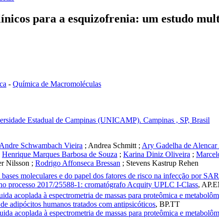
nicos para a esquizofrenia: um estudo mul
ca
-
Química de Macromoléculas
niversidade Estadual de Campinas (UNICAMP). Campinas , SP, Brasil
Andre Schwambach Vieira
;
Andrea Schmitt
;
Ary Gadelha de Alencar 
;
Henrique Marques Barbosa de Souza
;
Karina Diniz Oliveira
;
Marcel
er Nilsson
;
Rodrigo Affonseca Bressan
;
Stevens Kastrup Rehen
bases moleculares e do papel dos fatores de risco na infecção por S
o processo 2017/25588-1: cromatógrafo Acquity UPLC I-Class
,
AP.
uida acoplada à espectrometria de massas para proteômica e metabolôm
 de adipócitos humanos tratados com antipsicóticos
,
BP.TT
uida acoplada à espectrometria de massas para proteômica e metabolôm