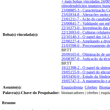
+ mais bolsas vinculadas
24/00
oligodendrócitos imaturos hum
23/08885-3 - Caracterização Ce
23/02834-8 - Alterações molecu
23/01211-7 - Ação do canabidio
23/00841-7 - Validando um mét
22/16373-0 - Investigação das p
22/12693-0 - Culturas celulares
Bolsa(s) vinculada(s):
22/10140-3 - O papel das 14-3-
22/00227-4 - Ampliando a divul
21/03598-0 - Processamento de 
BP.TT
20/09165-6 - Otimização de uma
20/08397-0 - Aplicação da téc
BP.TT
19/22398-2 - O papel da síntes
19/05155-9 - O papel do glicop
18/03450-0 - Estudo da Síndro
19/05747-3 - A manutenção e a
Assunto(s):
Esquizofrenia
Cérebro
Biomar
Palavra(s)-Chave do Pesquisador:
biomarcadores | cérebro | esqui
Resumo