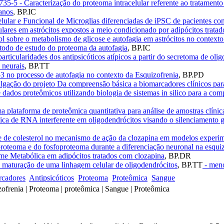
735-5 - Caracterização do proteoma intracelular referente ao tratament
anos
,
BP.IC
lular e Funcional de Microglias diferenciadas de iPSC de pacientes co
lares em astrócitos expostos a meio condicionado por adipócitos trata
l sobre o metabolismo de glicose e autofagia em astrócitos no contexto
odo de estudo do proteoma da autofagia
,
BP.IC
articularidades dos antipsicóticos atípicos a partir do secretoma de oli
 neurais
,
BP.TT
3 no processo de autofagia no contexto da Esquizofrenia
,
BP.PD
gação do projeto Da compreensão básica a biomarcadores clínicos para
dados proteômicos utilizando biologia de sistemas in silico para a com
 plataforma de proteômica quantitativa para análise de amostras clíni
nica de RNA interferente em oligodendrócitos visando o silenciamento
e de colesterol no mecanismo de ação da clozapina em modelos experim
roteoma e do fosfoproteoma durante a diferenciação neuronal na esqui
me Metabólica em adipócitos tratados com clozapina
,
BP.DR
 maturação de uma linhagem celular de oligodendrócitos
,
BP.TT
- meno
cadores
Antipsicóticos
Proteoma
Proteômica
Sangue
zofrenia | Proteoma | proteômica | Sangue | Proteômica