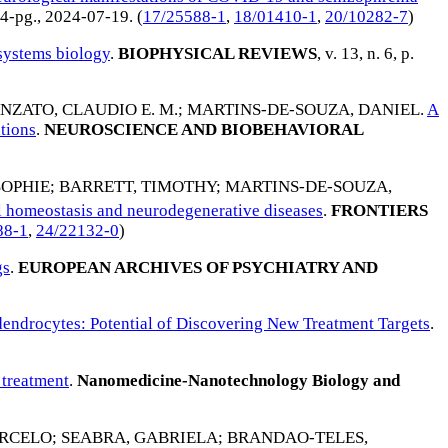
14-pg.,
2024-07-19
. (
17/25588-1
,
18/01410-1
,
20/10282-7
)
systems biology
.
BIOPHYSICAL REVIEWS
, v. 13, n. 6, p.
NZATO, CLAUDIO E. M.
;
MARTINS-DE-SOUZA, DANIEL
.
A
tions
.
NEUROSCIENCE AND BIOBEHAVIORAL
SOPHIE
;
BARRETT, TIMOTHY
;
MARTINS-DE-SOUZA,
l homeostasis and neurodegenerative diseases
.
FRONTIERS
88-1
,
24/22132-0
)
gs
.
EUROPEAN ARCHIVES OF PSYCHIATRY AND
endrocytes: Potential of Discovering New Treatment Targets
.
 treatment
.
Nanomedicine-Nanotechnology Biology and
ARCELO
;
SEABRA, GABRIELA
;
BRANDAO-TELES,