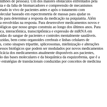
milhões de pessoas). Um dos maiores obstáculos enfrentados pela
renia e da falta de biomarcadores e compreensão de mecanismos
tado in vivo de pacientes antes e após o tratamento com
molecular baseado em espectrometria de massas para ajudar os
ido para determinar a resposta da medicação na psiquiatria. Além
ia envolvidas na resposta. Para desenvolver medicamentos novos e
ológicas que nosso grupo construiu ao longo dos últimos anos. Para
ica, interactômica, transcriptômica e expressão de miRNA em
raídas do sangue de pacientes e controles mentalmente saudáveis.
uzidas, bem como organoides cerebrais e linhas celulares de
 como sinapses tripartite, spliceosomas, mielinização e alterações
rocessos biológicos que podem ser modulados por novos medicamentos
ficácia dos medicamentos atualmente disponíveis aos pacientes,
o das bases moleculares e da bioquímica da esquizofrenia, que é a
 estratégias de translacionais conduzidas por conceitos de medicina