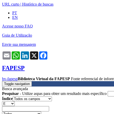
URL curto
|
Histórico de buscas
PT
EN
Acesse nosso FAQ
Guia de Utilização
Envie sua mensagem
Email
WhatsApp
LinkedIn
X
Facebook
FAPESP
bv-fapesp
Biblioteca Virtual da FAPESP
Fonte referencial de info
Toggle navigation
Busca avançada
Pesquisar
- Utilize aspas para obter um resultado mais específico
Índice