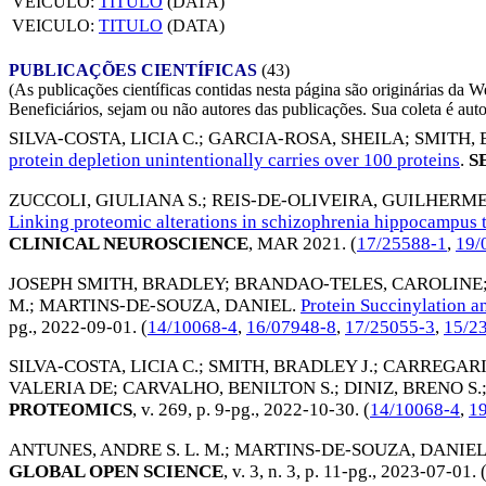
VEICULO:
TITULO
(DATA)
VEICULO:
TITULO
(DATA)
PUBLICAÇÕES CIENTÍFICAS
(43)
(As publicações científicas contidas nesta página são originárias 
Beneficiários, sejam ou não autores das publicações. Sua coleta é aut
SILVA-COSTA, LICIA C.
;
GARCIA-ROSA, SHEILA
;
SMITH, 
protein depletion unintentionally carries over 100 proteins
.
S
ZUCCOLI, GIULIANA S.
;
REIS-DE-OLIVEIRA, GUILHERM
Linking proteomic alterations in schizophrenia hippocampu
CLINICAL NEUROSCIENCE
,
MAR 2021
. (
17/25588-1
,
19/
JOSEPH SMITH, BRADLEY
;
BRANDAO-TELES, CAROLINE
M.
;
MARTINS-DE-SOUZA, DANIEL
.
Protein Succinylation a
pg.,
2022-09-01
. (
14/10068-4
,
16/07948-8
,
17/25055-3
,
15/2
SILVA-COSTA, LICIA C.
;
SMITH, BRADLEY J.
;
CARREGARI
VALERIA DE
;
CARVALHO, BENILTON S.
;
DINIZ, BRENO S.
PROTEOMICS
, v. 269, p. 9-pg.,
2022-10-30
. (
14/10068-4
,
1
ANTUNES, ANDRE S. L. M.
;
MARTINS-DE-SOUZA, DANIE
GLOBAL OPEN SCIENCE
, v. 3, n. 3, p. 11-pg.,
2023-07-01
. 