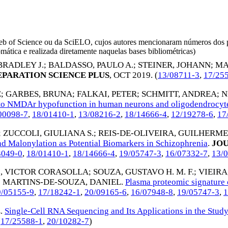
da Web of Science ou da SciELO, cujos autores mencionaram números d
omática e realizada diretamente naquelas bases bibliométricas)
BRADLEY J.
;
BALDASSO, PAULO A.
;
STEINER, JOHANN
;
MA
EPARATION SCIENCE PLUS
,
OCT 2019
. (
13/08711-3
,
17/25
E
;
GARBES, BRUNA
;
FALKAI, PETER
;
SCHMITT, ANDREA
;
N
s to NMDAr hypofunction in human neurons and oligodendrocyt
00098-7
,
18/01410-1
,
13/08216-2
,
18/14666-4
,
12/19278-6
,
17
;
ZUCCOLI, GIULIANA S.
;
REIS-DE-OLIVEIRA, GUILHERME
nd Malonylation as Potential Biomarkers in Schizophrenia
.
JOU
3049-0
,
18/01410-1
,
18/14666-4
,
19/05747-3
,
16/07332-7
,
13/
, VICTOR CORASOLLA
;
SOUZA, GUSTAVO H. M. F.
;
VIEIRA
;
MARTINS-DE-SOUZA, DANIEL
.
Plasma proteomic signature o
9/05155-9
,
17/18242-1
,
20/09165-6
,
16/07948-8
,
19/05747-3
,
1
L
.
Single-Cell RNA Sequencing and Its Applications in the Study
(
17/25588-1
,
20/10282-7
)