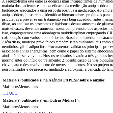
A esquizofrenia está entre as doenças mais incapacitantes da humani
maioria dos pacientes é a baixa eficácia da medicação antipsicótica a
biológicos associados a uma resposta positiva à medicação. Ao empre
antipsicóticos, buscaremos identificar biomarcadores preditivos para
psiquiatras a prever se um tratamento será bem-sucedido, antes mesmo 
disso, ao analisar os proteomas e lipidomas dessas amostras de plas
mais eficazes, devemos aumentar nossa compreensão dos aspectos molec
isso, empregaremos uma abordagem multidisciplinar empregando CRISP
colaboração com vários laboratórios no Brasil e no exterior na carac
Além disso, modelos pré-clínicos também serão avaliados, tais como ne
neurônios, glia e adipócitos. Procuraremos validar os principais proc
associadas a vias energéticas, bem como o papel do sistema endocan
ainda não desenvolvidos. Nossos resultados levarão a três grandes be
mesmo antes do início do tratamento; 2) identificação de vias bioquí
chave para o desenvolvimento de novos tratamentos. Nosso projeto nave
personalizados e de precisão, ajudando a aproximar a bancada do leito
Matéria(s) publicada(s) na Agência FAPESP sobre o auxílio:
Mais itens
Menos itens
TITULO
Matéria(s) publicada(s) em Outras Mídias (
):
Mais itens
Menos itens