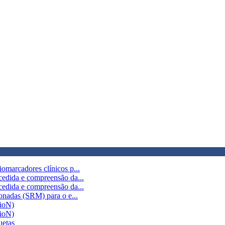
omarcadores clínicos p...
cedida e compreensão da...
cedida e compreensão da...
onadas (SRM) para o e...
BioN)
BioN)
uetas