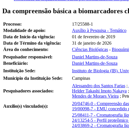
Da compreensão básica a biomarcadores clí
Processo:
17/25588-1
Modalidade de apoio:
Auxílio à Pesquisa - Temático
Data de Início da vigência:
01 de fevereiro de 2019
Data de Término da vigência:
31 de janeiro de 2026
Área do conhecimento:
Ciências Biológicas
-
Bioquími
Pesquisador responsável:
Daniel Martins-de-Souza
Beneficiário:
Daniel Martins-de-Souza
Instituição Sede:
Instituto de Biologia (IB). U
Município da Instituição Sede:
Campinas
Alessandro dos Santos Farias
;
Pesquisadores associados:
Helder Takashi Imoto Nakaya
Mendes de Moraes Vieira
;
Pet
20/04746-0 - Compreensão das 
Auxílio(s) vinculado(s):
19/00098-7 - EMU concedido n
25/08411-7 - Cromatografia líq
24/13254-5 - Perfil proteômico
24/03869-2 - Cromatografia líq