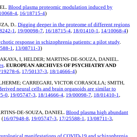
EL
.
Blood plasma proteomic modulation induced by
10068-4
,
16/18715-4
)
ZA, D.
.
Digging deeper in the proteome of different regions
8242-1
,
19/00098-7
,
16/18715-4
,
18/01410-1
,
14/10068-4
)
chotic response in schizophrenia patients: a pilot study
.
5588-1
,
13/08711-3
)
AKAYA, I, HELDER
;
MARTINS-DE-SOUZA, DANIEL
.
es
.
EUROPEAN ARCHIVES OF PSYCHIATRY AND
/19278-6
,
17/50137-3
,
18/14666-4
)
ILHERME
;
CARREGARI, VICTOR CORASOLLA
;
SMITH,
rived neural cells and brain organoids are similar to
35-0
,
19/05747-3
,
18/14666-4
,
19/00098-7
,
18/01410-1
,
RTINS-DE-SOUZA, DANIEL
.
Blood plasma high abundant
. (
16/07948-8
,
19/05747-3
,
17/25588-1
,
13/08711-3
,
eurological manifestations of COVID-19 and schizophrenia