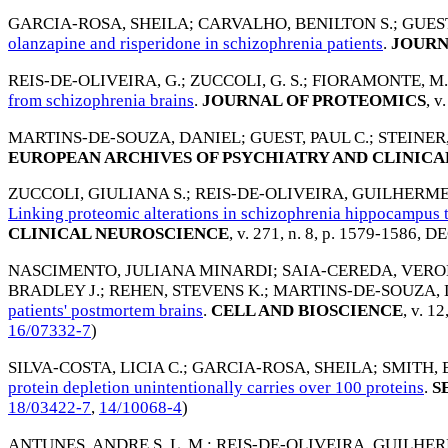
GARCIA-ROSA, SHEILA
;
CARVALHO, BENILTON S.
;
GUEST
olanzapine and risperidone in schizophrenia patients
.
JOURN
REIS-DE-OLIVEIRA, G.
;
ZUCCOLI, G. S.
;
FIORAMONTE, M.
from schizophrenia brains
.
JOURNAL OF PROTEOMICS
, v
MARTINS-DE-SOUZA, DANIEL
;
GUEST, PAUL C.
;
STEINER
EUROPEAN ARCHIVES OF PSYCHIATRY AND CLINIC
ZUCCOLI, GIULIANA S.
;
REIS-DE-OLIVEIRA, GUILHERM
Linking proteomic alterations in schizophrenia hippocampu
CLINICAL NEUROSCIENCE
, v. 271, n. 8, p. 1579-1586,
DE
NASCIMENTO, JULIANA MINARDI
;
SAIA-CEREDA, VERO
BRADLEY J.
;
REHEN, STEVENS K.
;
MARTINS-DE-SOUZA, 
patients' postmortem brains
.
CELL AND BIOSCIENCE
, v. 12
16/07332-7
)
SILVA-COSTA, LICIA C.
;
GARCIA-ROSA, SHEILA
;
SMITH, 
protein depletion unintentionally carries over 100 proteins
.
S
18/03422-7
,
14/10068-4
)
ANTUNES, ANDRE S. L. M.
;
REIS-DE-OLIVEIRA, GUILHE