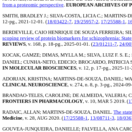
from a proteomic perspective
.
EUROPEAN ARCHIVES OF P
SMITH, BRADLEY J.
;
SILVA-COSTA, LICIA C.
;
MARTINS-D
12-pg.,
2021-12-01
. (
18/03422-7
,
19/25957-2
,
17/25588-1
,
1
BERDEVILLE, CAIO HENRIQUE DE SOUZA FERREIRA
;
SI
scoping review of protein biomarkers for schizophrenia: Stat
REVIEWS
, v. 168, p. 18-pg.,
2025-01-01
. (
23/01211-7
,
24/00
KOCAK, GAMZE
;
DIMAS, MYLLA M.
;
SILVA, LUIZ F. S. E.
;
DANIEL
;
CUNHA-NETO, EDECIO
;
BROCARDO, PATRICIA S
IN MOLECULAR BIOSCIENCES
, v. 12, p. 17-pg.,
2025-11-
ADORJAN, KRISTINA
;
MARTINS-DE-SOUZA, DANIEL
;
WA
CLINICAL NEUROSCIENCE
, v. 274, n. 8, p. 3-pg.,
2024-09
BRANDAO-TELES, CAROLINE
;
DE ALMEIDA, VALERIA
;
C
FRONTIERS IN PHARMACOLOGY
, v. 10,
MAR 5 2019
. (
1
RADAIC, ALLAN
;
MARTINS-DE-SOUZA, DANIEL
.
The stat
Medicine
, v. 28,
AUG 2020
. (
17/25588-1
,
13/08711-3
,
18/036
GOUVEA-JUNQUEIRA, DANIELLE
;
FALVELLA, ANA CAR