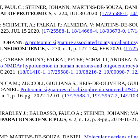
, PAUL C.
;
STEINER, JOHANN
;
MARTINS-DE-SOUZA, DANI
AL OF PROTEOMICS
, v. 224,
JUL 30 2020
. (
17/25588-1
,
14/
;
SCHIMITT, A.
;
FALKAI, P.
;
ALMEIDA, V
;
MARTINS-DE-SOU
. 223,
JUL 15 2020
. (
17/25588-1
,
18/14666-4
,
18/03673-0
,
17/1
, JOHANN
.
A proteomic signature associated to atypical antipsy
AL NEUROSCIENCE
, v. 270, n. 1, p. 127-134,
FEB 2020
. (
17/2
E
;
GARBES, BRUNA
;
FALKAI, PETER
;
SCHMITT, ANDREA
;
N
s to NMDAr hypofunction in human neurons and oligodendrocyt
C 2021
. (
18/01410-1
,
17/25588-1
,
13/08216-2
,
19/00098-7
,
12
NICA M.
;
ZUCCOLI, GIULIANA S.
;
REIS-DE-OLIVEIRA, GU
DANIEL
.
Proteomic signatures of schizophrenia-sourced iPSC-de
, n. 1, p. 16-pg.,
2022-12-01
. (
17/25588-1
,
19/25957-2
,
14/210
BRADLEY J.
;
BALDASSO, PAULO A.
;
STEINER, JOHANN
;
MA
EPARATION SCIENCE PLUS
, v. 2, n. 12, p. 8-pg.,
2019-10-21
RME
;
MARTINS-DE-SOUZA, DANIEL
.
Molecular overlaps of n