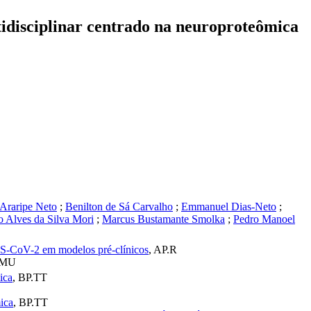
tidisciplinar centrado na neuroproteômica
Araripe Neto
;
Benilton de Sá Carvalho
;
Emmanuel Dias-Neto
;
o Alves da Silva Mori
;
Marcus Bustamante Smolka
;
Pedro Manoel
ARS-CoV-2 em modelos pré-clínicos
,
AP.R
EMU
ica
,
BP.TT
ica
,
BP.TT