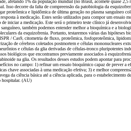
dade, afetando 1% da população mundial (no Brasil, acomete quase 2,5 
tual. Isso decorre da falta de compreensão da patobiologia da esquizof
gar proteômica e lipidômica de última geração no plasma sanguíneo cole
 a resposta à medicação. Estes serão utilizados para compor um ensaio 
de iniciar a medicação. Este será o primeiro teste clínico já desenvolv
ma sanguíneo, também podemos entender melhor a bioquímica e a biolog
ulares da esquizofrenia. Portanto, testaremos várias das hipóteses bi
R / Cas9, citometria de fluxo, proteômica, fosfoproteômica, lipidom
terização de cérebros coletados postmortem e células mononucleares ext
urônios e células da glia derivadas de células-tronco pluripotentes ind
essos biológicos que encontramos previamente associados à esquizofrenia,
nabinoide na glia. Os resultados desses estudos podem apontar para p
nefícios no campo: 1) refinar um ensaio bioquímico capaz de prever a e
micas chave associadas à uma medicação efetiva; 3) e melhor compreensã
ga da ciência básica até a ciência aplicada, para o estabelecimento de
 hospitalar. (AU)