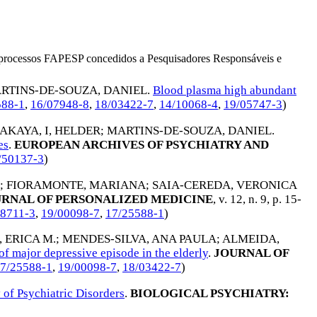
os processos FAPESP concedidos a Pesquisadores Responsáveis e
RTINS-DE-SOUZA, DANIEL
.
Blood plasma high abundant
588-1
,
16/07948-8
,
18/03422-7
,
14/10068-4
,
19/05747-3
)
AKAYA, I, HELDER
;
MARTINS-DE-SOUZA, DANIEL
.
es
.
EUROPEAN ARCHIVES OF PSYCHIATRY AND
/50137-3
)
;
FIORAMONTE, MARIANA
;
SAIA-CEREDA, VERONICA
RNAL OF PERSONALIZED MEDICINE
, v. 12, n. 9, p. 15-
08711-3
,
19/00098-7
,
17/25588-1
)
, ERICA M.
;
MENDES-SILVA, ANA PAULA
;
ALMEIDA,
f major depressive episode in the elderly
.
JOURNAL OF
7/25588-1
,
19/00098-7
,
18/03422-7
)
 of Psychiatric Disorders
.
BIOLOGICAL PSYCHIATRY: