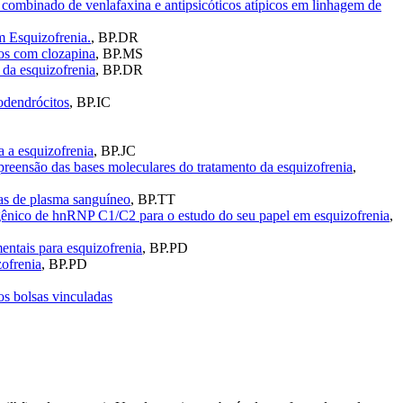
o combinado de venlafaxina e antipsicóticos atípicos em linhagem de
m Esquizofrenia.
,
BP.DR
dos com clozapina
,
BP.MS
 da esquizofrenia
,
BP.DR
godendrócitos
,
BP.IC
 a esquizofrenia
,
BP.JC
preensão das bases moleculares do tratamento da esquizofrenia
,
cas de plasma sanguíneo
,
BP.TT
 gênico de hnRNP C1/C2 para o estudo do seu papel em esquizofrenia
,
entais para esquizofrenia
,
BP.PD
zofrenia
,
BP.PD
s bolsas vinculadas