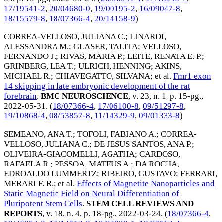
17/19541-2
,
20/04680-0
,
19/00195-2
,
16/09047-8
,
18/15579-8
,
18/07366-4
,
20/14158-9
)
CORREA-VELLOSO, JULIANA C.
;
LINARDI,
ALESSANDRA M.
;
GLASER, TALITA
;
VELLOSO,
FERNANDO J.
;
RIVAS, MARIA P.
;
LEITE, RENATA E. P.
;
GRINBERG, LEA T.
;
ULRICH, HENNING
;
AKINS,
MICHAEL R.
;
CHIAVEGATTO, SILVANA
; et al.
Fmr1 exon
14 skipping in late embryonic development of the rat
forebrain
.
BMC NEUROSCIENCE
, v. 23, n. 1, p. 15-pg.,
2022-05-31
. (
18/07366-4
,
17/06100-8
,
09/51297-8
,
19/10868-4
,
08/53857-8
,
11/14329-9
,
09/01333-8
)
SEMEANO, ANA T.
;
TOFOLI, FABIANO A.
;
CORREA-
VELLOSO, JULIANA C.
;
DE JESUS SANTOS, ANA P.
;
OLIVEIRA-GIACOMELLI, AGATHA
;
CARDOSO,
RAFAELA R.
;
PESSOA, MATEUS A.
;
DA ROCHA,
EDROALDO LUMMERTZ
;
RIBEIRO, GUSTAVO
;
FERRARI,
MERARI F. R.
; et al.
Effects of Magnetite Nanoparticles and
Static Magnetic Field on Neural Differentiation of
Pluripotent Stem Cells
.
STEM CELL REVIEWS AND
REPORTS
, v. 18, n. 4, p. 18-pg.,
2022-03-24
. (
18/07366-4
,