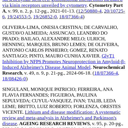
via kinin receptors unveiled by cytometry
.
Cytometry Part
A
, v. 99, n. 2, p. 12-pg.,
2021-01-13
. (
12/50880-4
,
20/10725-
6
,
19/24553-5
,
19/26852-0
,
18/07366-4
)
OLIVEIRA-LIMA, ONESIA CRISTINA
;
DE CARVALHO,
GUSTAVO ALMEIDA
;
ASSUNCAO, LEANDRO DO
PRADO
;
BAILAO, ALEXANDRE MELO
;
ULRICH,
HENNING
;
MARQUES, BRUNO LEMES
;
DE OLIVEIRA,
ANTONIO CARLOS PINHEIRO
;
GOMEZ, RENATO
SANTIAGO
;
PINTO, MAURO CUNHA XAVIER
.
GlyT1
Inhibition by NFPS Promotes Neuroprotection in Amyloid-β-
Induced Alzheimer's Disease Animal Model
.
Neurochemical
Research
, v. 49, n. 9, p. 21-pg.,
2024-06-18
. (
18/07366-4
,
18/08426-0
)
SINGULANI, MONIQUE PATRICIO
;
FERREIRA, ANA
FLAVIA FERNANDES
;
FIGUEROA, PAULINA
SEPULVEDA
;
CUYUL-VASQUEZ, IVAN
;
TALIB, LEDA
LEME
;
BRITTO, LUIZ ROBERTO
;
FORLENZA, ORESTES
VICENTE
.
Lithium and disease modification: A systematic
review and meta-analysis in Alzheimer's and Parkinson's
disease
.
AGEING RESEARCH REVIEWS
, v. 95, p. 20-pg.,