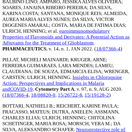
BALBINO LINO
;
AMPARO, JESSIKA ALVES OLIVEIRA
;
SOARES, JANAINA RIBEIRO PEREIRA
;
DA SILVA,
KARINA COSTA
;
SANTANA, MONIQUE REIS
;
ALMEIDA,
AUREA MARIA ALVES NUNES
;
DA SILVA, VICTOR
DIOGENES AMARAL
;
COSTA, MARIA DE FATIMA DIAS
;
ULRICH, HENNING
; et al.
euroimmunomodulatory
Properties of Flavonoids and Derivates: A Potential Action as
Adjuvants for the Treatment of Glioblastom
.
PHARMACEUTICS
, v. 14, n. 1,
JAN 2022
. (
18/07366-4
)
PILLAT, MICHELI MAINARDI
;
KRUGER, ARNE
;
FERREIRA GUIMARAES, LARA MENDES
;
LAMEU,
CLAUDIANA
;
DE SOUZA, EDMARCIA ELISA
;
WRENGER,
CARSTEN
;
ULRICH, HENNING
.
Insights in Chloroquine
Action: Perspectives and Implications in Malaria
andCOVID-19
.
Cytometry Part A
, v. 97, n. 9,
AUG 2020
.
(
18/07366-4
,
18/08820-0
,
15/26722-8
,
15/19128-2
)
BOTTARI, NATHIELI B.
;
REICHERT, KARINE PAULA
;
FRACASSO, MATEUS
;
DUTRA, ANIELEN
;
ASSMANN,
CHARLES ELIAS
;
ULRICH, HENNING
;
CHITOLINA
SCHETINGER, MARIA ROSA
;
MORSCH, VERA M.
;
DA
SILVA, ALEKSANDRO SCHAFER
.
Neuroprotective role of