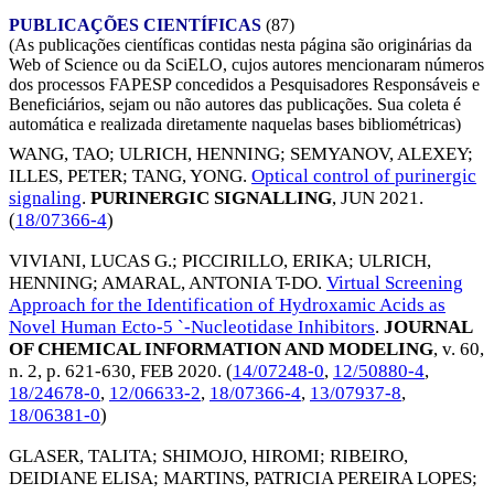
PUBLICAÇÕES CIENTÍFICAS
(87)
(As publicações científicas contidas nesta página são originárias da
Web of Science ou da SciELO, cujos autores mencionaram números
dos processos FAPESP concedidos a Pesquisadores Responsáveis e
Beneficiários, sejam ou não autores das publicações. Sua coleta é
automática e realizada diretamente naquelas bases bibliométricas)
WANG, TAO
;
ULRICH, HENNING
;
SEMYANOV, ALEXEY
;
ILLES, PETER
;
TANG, YONG
.
Optical control of purinergic
signaling
.
PURINERGIC SIGNALLING
,
JUN 2021
.
(
18/07366-4
)
VIVIANI, LUCAS G.
;
PICCIRILLO, ERIKA
;
ULRICH,
HENNING
;
AMARAL, ANTONIA T-DO
.
Virtual Screening
Approach for the Identification of Hydroxamic Acids as
Novel Human Ecto-5 `-Nucleotidase Inhibitors
.
JOURNAL
OF CHEMICAL INFORMATION AND MODELING
, v. 60,
n. 2, p. 621-630,
FEB 2020
. (
14/07248-0
,
12/50880-4
,
18/24678-0
,
12/06633-2
,
18/07366-4
,
13/07937-8
,
18/06381-0
)
GLASER, TALITA
;
SHIMOJO, HIROMI
;
RIBEIRO,
DEIDIANE ELISA
;
MARTINS, PATRICIA PEREIRA LOPES
;