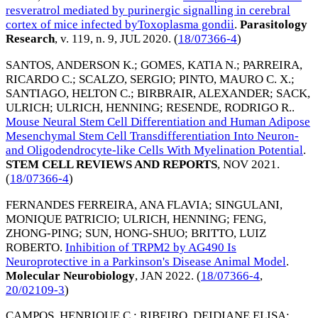
resveratrol mediated by purinergic signalling in cerebral
cortex of mice infected byToxoplasma gondii
.
Parasitology
Research
, v. 119, n. 9,
JUL 2020
. (
18/07366-4
)
SANTOS, ANDERSON K.
;
GOMES, KATIA N.
;
PARREIRA,
RICARDO C.
;
SCALZO, SERGIO
;
PINTO, MAURO C. X.
;
SANTIAGO, HELTON C.
;
BIRBRAIR, ALEXANDER
;
SACK,
ULRICH
;
ULRICH, HENNING
;
RESENDE, RODRIGO R.
.
Mouse Neural Stem Cell Differentiation and Human Adipose
Mesenchymal Stem Cell Transdifferentiation Into Neuron-
and Oligodendrocyte-like Cells With Myelination Potential
.
STEM CELL REVIEWS AND REPORTS
,
NOV 2021
.
(
18/07366-4
)
FERNANDES FERREIRA, ANA FLAVIA
;
SINGULANI,
MONIQUE PATRICIO
;
ULRICH, HENNING
;
FENG,
ZHONG-PING
;
SUN, HONG-SHUO
;
BRITTO, LUIZ
ROBERTO
.
Inhibition of TRPM2 by AG490 Is
Neuroprotective in a Parkinson's Disease Animal Model
.
Molecular Neurobiology
,
JAN 2022
. (
18/07366-4
,
20/02109-3
)
CAMPOS, HENRIQUE C.
;
RIBEIRO, DEIDIANE ELISA
;