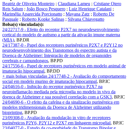
Beatriz de Oliveira Monteiro
;
Claudiana Lameu
;
Cristiane Otero
Reis Salum
;
João Bosco Pesquero
;
Luiz Henrique Catalani
;
Marimélia Aparecida Porcionatto
;
Mayana Zatz
;
Roberto De
Pasquale
;
Roberto Kopke Salinas
;
Silvana Chiavegatto
Bolsa(s) vinculada(s):
24/22717-9 - Efeito do receptor P2X7 no neurodesenvolvimento
cortical do modelo de autismo a partir da ativação imune materna
(MIA)
,
BP.DR
24/17387-0 - Papel dos receptores purinérgicos P2X7 e P2Y12 no
neurodesenvolvimento dos Transtornos do espectro autista e da
Doença de Alzheimer: Integração de modelos de organoides
cerebrais e camundongos
,
BP.PD
24/17556-6 - Papel de receptores purinérgicos em modelo animal de
imaturação hipocampal
,
BP.DD
+ mais bolsas vinculadas
24/17748-2 - Avaliação do comportamento
social em modelo murino de imaturação hipocampal
,
BP.IC
24/04616-0 - Inibição do receptor purinérgico P2X7 na
neuroinflamação mediada pela microglia no modelo in vivo da
doença de Alzheimer e sua possível correlação com a GSK3
,
BP.IC
24/04690-6 - O efeito da cafeína e da sinalização purinérgica em
modelos tridimensionais da Doença de Alzheimer utilizando
bioprinting
,
BP.PD
23/09308-0 - Avaliação da modulação in vitro de receptores
purinérgicos P2Y6, P2Y12 e P2X7 em linhagem microglial
,
BP.IC
23/04077-0 - Estudo da co-morbidade do Transtorno Bipolar e