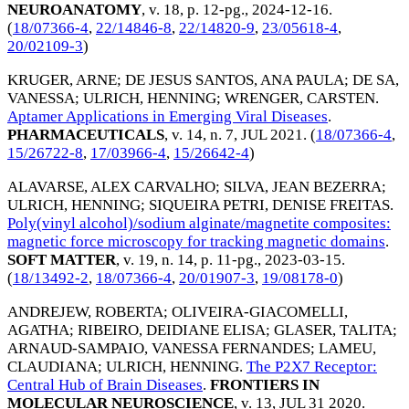
NEUROANATOMY
, v. 18, p. 12-pg.,
2024-12-16
.
(
18/07366-4
,
22/14846-8
,
22/14820-9
,
23/05618-4
,
20/02109-3
)
KRUGER, ARNE
;
DE JESUS SANTOS, ANA PAULA
;
DE SA,
VANESSA
;
ULRICH, HENNING
;
WRENGER, CARSTEN
.
Aptamer Applications in Emerging Viral Diseases
.
PHARMACEUTICALS
, v. 14, n. 7,
JUL 2021
. (
18/07366-4
,
15/26722-8
,
17/03966-4
,
15/26642-4
)
ALAVARSE, ALEX CARVALHO
;
SILVA, JEAN BEZERRA
;
ULRICH, HENNING
;
SIQUEIRA PETRI, DENISE FREITAS
.
Poly(vinyl alcohol)/sodium alginate/magnetite composites:
magnetic force microscopy for tracking magnetic domains
.
SOFT MATTER
, v. 19, n. 14, p. 11-pg.,
2023-03-15
.
(
18/13492-2
,
18/07366-4
,
20/01907-3
,
19/08178-0
)
ANDREJEW, ROBERTA
;
OLIVEIRA-GIACOMELLI,
AGATHA
;
RIBEIRO, DEIDIANE ELISA
;
GLASER, TALITA
;
ARNAUD-SAMPAIO, VANESSA FERNANDES
;
LAMEU,
CLAUDIANA
;
ULRICH, HENNING
.
The P2X7 Receptor:
Central Hub of Brain Diseases
.
FRONTIERS IN
MOLECULAR NEUROSCIENCE
, v. 13,
JUL 31 2020
.