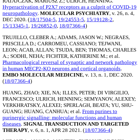
RATAJCZAK, MARIUSZ Z.
;
ULRICH, HENNING
.
Hyperactivation of P2X7 receptors as a culprit of COVID-19
neuropathology
.
MOLECULAR PSYCHIATRY
, v. 26, n. 4,
DEC 2020
. (
18/17504-5
,
19/24553-5
,
15/19128-2
,
15/13345-1
,
19/26852-0
,
18/07366-4
)
TRUJILLO, CLEBER A.
;
ADAMS, JASON W.
;
NEGRAES,
PRISCILLA D.
;
CARROMEU, CASSIANO
;
TEJWANI,
LEON
;
ACAB, ALLAN
;
TSUDA, BEN
;
THOMAS, CHARLES
A.
;
SODHI, NEHA
;
FICHTER, KATHERINE M.
; et al.
Pharmacological reversal of synaptic and network pathology
in human MECP2-KO neurons and cortical organoids
.
EMBO MOLECULAR MEDICINE
, v. 13, n. 1,
DEC 2020
.
(
18/07366-4
)
HUANG, ZHAO
;
XIE, NA
;
ILLES, PETER
;
DI VIRGILIO,
FRANCESCO
;
ULRICH, HENNING
;
SEMYANOV, ALEXEY
;
VERKHRATSKY, ALEXEI
;
SPERLAGH, BEATA
;
YU, SHU-
GUANG
;
HUANG, CANHUA
; et al.
From purines to
purinergic signalling: molecular functions and human
diseases
.
SIGNAL TRANSDUCTION AND TARGETED
THERAPY
, v. 6, n. 1,
APR 28 2021
. (
18/07366-4
)