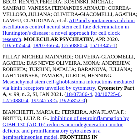
BECO, RENATA PEREIRA
;
KOSINSKI, MICHAL
;
SAMPAIO, VANESSA FERNANDES ARNAUD
;
CORREA-
VELLOSO, JULIANA
;
OLIVEIRA-GIACOMELLI, AGATHA
;
LAMEU, CLAUDIANA
; et al.
ATP and spontaneous calcium
oscillations control neural stem cell fate determination in
Huntington's disease: a novel approach for cell clock
research
.
MOLECULAR PSYCHIATRY
,
APR 2020
.
(
10/50554-4
,
18/07366-4
,
12/50880-4
,
15/13345-1
)
PILLAT, MICHELI MAINARDI
;
OLIVEIRA-GIACOMELLI,
AGATHA
;
DAS NEVES OLIVEIRA, MONA
;
ANDREJEW,
ROBERTA
;
TURRINI, NATALIA
;
BARANOVA, JULIANA
;
LAH TURNSEK, TAMARA
;
ULRICH, HENNING
.
Mesenchymal stem cell-glioblastoma interactions mediated
via kinin receptors unveiled by cytometry
.
Cytometry Part
A
, v. 99, n. 2, SI,
JAN 2021
. (
18/07366-4
,
20/10725-6
,
12/50880-4
,
19/24553-5
,
19/26852-0
)
BIANCHETTI, MARIA E.
;
FERREIRA, ANA FLAVIA F.
;
BRITTO, LUIZ R. G.
.
Inhibition of neuroinflammation by
GIBH-130 (AD-16) reduces neurodegeneration, motor
deficits, and proinflammatory cytokines in a
hemiparkinsonian model
.
FRONTIERS IN