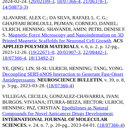
2024-02-24
. (
20/02109-3
,
18/07366-4
,
21/06378-1
,
14/50873-3
)
ALAVARSE, ALEX C.
;
DA SILVA, RAFAEL L. C. G.
;
GHAFFARI BOHLOULI, PEJMAN
;
CORNEJO, DANIEL
;
ULRICH, HENNING
;
SHAVANDI, AMIN
;
PETRI, DENISE F.
S.
.
Magnetic Force Microscopy and Nanoindentation on 3D
Printed Magnetic Scaffolds for Neuronal Cell Growth
.
ACS
APPLIED POLYMER MATERIALS
, v. 6, n. 2, p. 12-pg.,
2023-12-26
. (
19/22671-0
,
20/01907-3
,
22/08442-1
,
18/07366-4
,
18/13492-2
)
YE, QING
;
LIN, SI-SI
;
ULRICH, HENNING
;
TANG, YONG
.
Decoupling SERT-nNOS Interaction to Generate Fast-Onset
Antidepressants
.
NEUROSCIENCE BULLETIN
, v. 39, n. 8,
p. 3-pg.,
2023-03-28
. (
18/07366-4
)
VILLEGAS, CECILIA
;
GONZALEZ-CHAVARRIA, IVAN
;
BURGOS, VIVIANA
;
ITURRA-BEIZA, HECTOR
;
ULRICH,
HENNING
;
PAZ, CRISTIAN
.
Epothilones as Natural
Compounds for Novel Anticancer Drugs Development
.
INTERNATIONAL JOURNAL OF MOLECULAR
SCIENCES
, v. 24, n. 7, p. 20-pg.,
2023-04-01
. (
18/07366-4
)