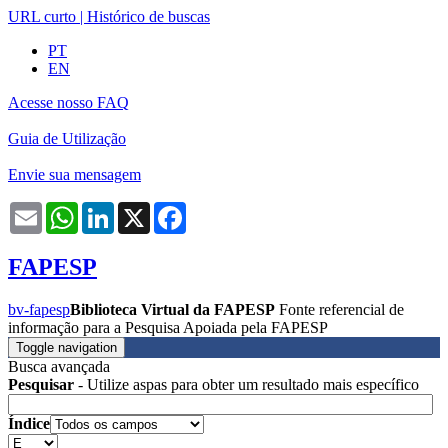
URL curto
|
Histórico de buscas
PT
EN
Acesse nosso FAQ
Guia de Utilização
Envie sua mensagem
Email
WhatsApp
LinkedIn
X
Facebook
FAPESP
bv-fapesp
Biblioteca Virtual da FAPESP
Fonte referencial de
informação para a Pesquisa Apoiada pela FAPESP
Toggle navigation
Busca avançada
Pesquisar
- Utilize aspas para obter um resultado mais específico
Índice