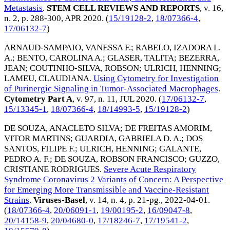
Metastasis
.
STEM CELL REVIEWS AND REPORTS
, v. 16,
n. 2, p. 288-300,
APR 2020
. (
15/19128-2
,
18/07366-4
,
17/06132-7
)
ARNAUD-SAMPAIO, VANESSA F.
;
RABELO, IZADORA L.
A.
;
BENTO, CAROLINA A.
;
GLASER, TALITA
;
BEZERRA,
JEAN
;
COUTINHO-SILVA, ROBSON
;
ULRICH, HENNING
;
LAMEU, CLAUDIANA
.
Using Cytometry for Investigation
of Purinergic Signaling in Tumor-Associated Macrophages
.
Cytometry Part A
, v. 97, n. 11,
JUL 2020
. (
17/06132-7
,
15/13345-1
,
18/07366-4
,
18/14993-5
,
15/19128-2
)
DE SOUZA, ANACLETO SILVA
;
DE FREITAS AMORIM,
VITOR MARTINS
;
GUARDIA, GABRIELA D. A.
;
DOS
SANTOS, FILIPE F.
;
ULRICH, HENNING
;
GALANTE,
PEDRO A. F.
;
DE SOUZA, ROBSON FRANCISCO
;
GUZZO,
CRISTIANE RODRIGUES
.
Severe Acute Respiratory
Syndrome Coronavirus 2 Variants of Concern: A Perspective
for Emerging More Transmissible and Vaccine-Resistant
Strains
.
Viruses-Basel
, v. 14, n. 4, p. 21-pg.,
2022-04-01
.
(
18/07366-4
,
20/06091-1
,
19/00195-2
,
16/09047-8
,
20/14158-9
,
20/04680-0
,
17/18246-7
,
17/19541-2
,