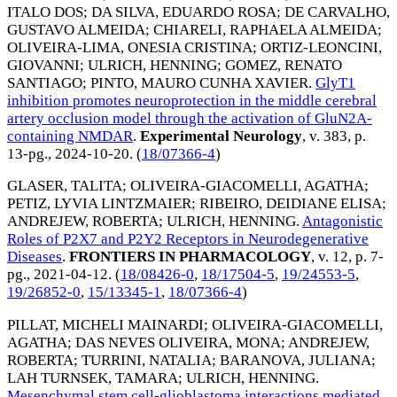
ITALO DOS
;
DA SILVA, EDUARDO ROSA
;
DE CARVALHO,
GUSTAVO ALMEIDA
;
CHIARELI, RAPHAELA ALMEIDA
;
OLIVEIRA-LIMA, ONESIA CRISTINA
;
ORTIZ-LEONCINI,
GIOVANNI
;
ULRICH, HENNING
;
GOMEZ, RENATO
SANTIAGO
;
PINTO, MAURO CUNHA XAVIER
.
GlyT1
inhibition promotes neuroprotection in the middle cerebral
artery occlusion model through the activation of GluN2A-
containing NMDAR
.
Experimental Neurology
, v. 383, p.
13-pg.,
2024-10-20
. (
18/07366-4
)
GLASER, TALITA
;
OLIVEIRA-GIACOMELLI, AGATHA
;
PETIZ, LYVIA LINTZMAIER
;
RIBEIRO, DEIDIANE ELISA
;
ANDREJEW, ROBERTA
;
ULRICH, HENNING
.
Antagonistic
Roles of P2X7 and P2Y2 Receptors in Neurodegenerative
Diseases
.
FRONTIERS IN PHARMACOLOGY
, v. 12, p. 7-
pg.,
2021-04-12
. (
18/08426-0
,
18/17504-5
,
19/24553-5
,
19/26852-0
,
15/13345-1
,
18/07366-4
)
PILLAT, MICHELI MAINARDI
;
OLIVEIRA-GIACOMELLI,
AGATHA
;
DAS NEVES OLIVEIRA, MONA
;
ANDREJEW,
ROBERTA
;
TURRINI, NATALIA
;
BARANOVA, JULIANA
;
LAH TURNSEK, TAMARA
;
ULRICH, HENNING
.
Mesenchymal stem cell-glioblastoma interactions mediated