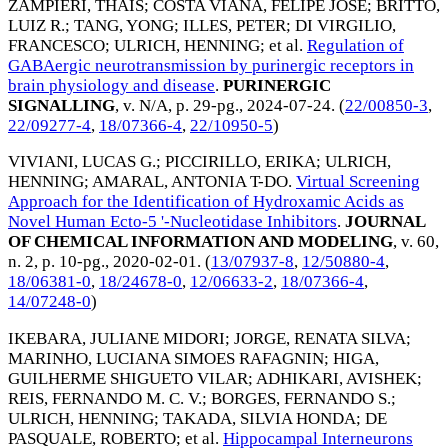
ZAMPIERI, THAIS
;
COSTA VIANA, FELIPE JOSE
;
BRITTO,
LUIZ R.
;
TANG, YONG
;
ILLES, PETER
;
DI VIRGILIO,
FRANCESCO
;
ULRICH, HENNING
; et al.
Regulation of
GABAergic neurotransmission by purinergic receptors in
brain physiology and disease
.
PURINERGIC
SIGNALLING
, v. N/A, p. 29-pg.,
2024-07-24
. (
22/00850-3
,
22/09277-4
,
18/07366-4
,
22/10950-5
)
VIVIANI, LUCAS G.
;
PICCIRILLO, ERIKA
;
ULRICH,
HENNING
;
AMARAL, ANTONIA T-DO
.
Virtual Screening
Approach for the Identification of Hydroxamic Acids as
Novel Human Ecto-5 '-Nucleotidase Inhibitors
.
JOURNAL
OF CHEMICAL INFORMATION AND MODELING
, v. 60,
n. 2, p. 10-pg.,
2020-02-01
. (
13/07937-8
,
12/50880-4
,
18/06381-0
,
18/24678-0
,
12/06633-2
,
18/07366-4
,
14/07248-0
)
IKEBARA, JULIANE MIDORI
;
JORGE, RENATA SILVA
;
MARINHO, LUCIANA SIMOES RAFAGNIN
;
HIGA,
GUILHERME SHIGUETO VILAR
;
ADHIKARI, AVISHEK
;
REIS, FERNANDO M. C. V.
;
BORGES, FERNANDO S.
;
ULRICH, HENNING
;
TAKADA, SILVIA HONDA
;
DE
PASQUALE, ROBERTO
; et al.
Hippocampal Interneurons