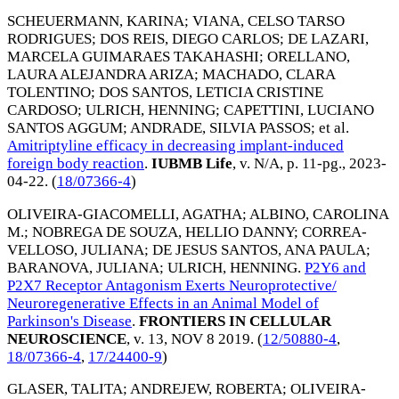
SCHEUERMANN, KARINA
;
VIANA, CELSO TARSO
RODRIGUES
;
DOS REIS, DIEGO CARLOS
;
DE LAZARI,
MARCELA GUIMARAES TAKAHASHI
;
ORELLANO,
LAURA ALEJANDRA ARIZA
;
MACHADO, CLARA
TOLENTINO
;
DOS SANTOS, LETICIA CRISTINE
CARDOSO
;
ULRICH, HENNING
;
CAPETTINI, LUCIANO
SANTOS AGGUM
;
ANDRADE, SILVIA PASSOS
; et al.
Amitriptyline efficacy in decreasing implant-induced
foreign body reaction
.
IUBMB Life
, v. N/A, p. 11-pg.,
2023-
04-22
. (
18/07366-4
)
OLIVEIRA-GIACOMELLI, AGATHA
;
ALBINO, CAROLINA
M.
;
NOBREGA DE SOUZA, HELLIO DANNY
;
CORREA-
VELLOSO, JULIANA
;
DE JESUS SANTOS, ANA PAULA
;
BARANOVA, JULIANA
;
ULRICH, HENNING
.
P2Y6 and
P2X7 Receptor Antagonism Exerts Neuroprotective/
Neuroregenerative Effects in an Animal Model of
Parkinson's Disease
.
FRONTIERS IN CELLULAR
NEUROSCIENCE
, v. 13,
NOV 8 2019
. (
12/50880-4
,
18/07366-4
,
17/24400-9
)
GLASER, TALITA
;
ANDREJEW, ROBERTA
;
OLIVEIRA-