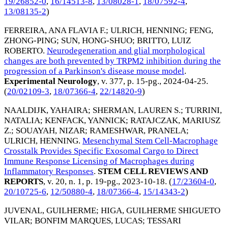
19/26852-0
,
16/14513-8
,
13/08028-1
,
18/07592-4
,
13/08135-2
)
FERREIRA, ANA FLAVIA F.
;
ULRICH, HENNING
;
FENG,
ZHONG-PING
;
SUN, HONG-SHUO
;
BRITTO, LUIZ
ROBERTO
.
Neurodegeneration and glial morphological
changes are both prevented by TRPM2 inhibition during the
progression of a Parkinson's disease mouse model
.
Experimental Neurology
, v. 377, p. 15-pg.,
2024-04-25
.
(
20/02109-3
,
18/07366-4
,
22/14820-9
)
NAALDIJK, YAHAIRA
;
SHERMAN, LAUREN S.
;
TURRINI,
NATALIA
;
KENFACK, YANNICK
;
RATAJCZAK, MARIUSZ
Z.
;
SOUAYAH, NIZAR
;
RAMESHWAR, PRANELA
;
ULRICH, HENNING
.
Mesenchymal Stem Cell-Macrophage
Crosstalk Provides Specific Exosomal Cargo to Direct
Immune Response Licensing of Macrophages during
Inflammatory Responses
.
STEM CELL REVIEWS AND
REPORTS
, v. 20, n. 1, p. 19-pg.,
2023-10-18
. (
17/23604-0
,
20/10725-6
,
12/50880-4
,
18/07366-4
,
15/14343-2
)
JUVENAL, GUILHERME
;
HIGA, GUILHERME SHIGUETO
VILAR
;
BONFIM MARQUES, LUCAS
;
TESSARI