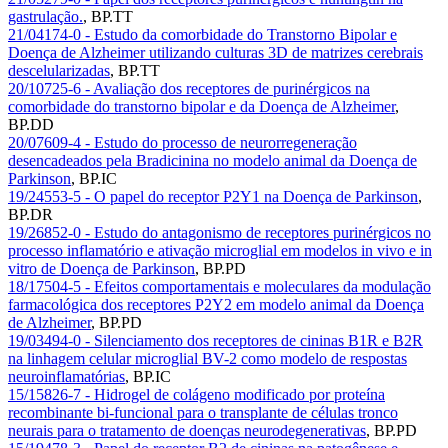
gastrulação.
,
BP.TT
21/04174-0 - Estudo da comorbidade do Transtorno Bipolar e
Doença de Alzheimer utilizando culturas 3D de matrizes cerebrais
descelularizadas
,
BP.TT
20/10725-6 - Avaliação dos receptores de purinérgicos na
comorbidade do transtorno bipolar e da Doença de Alzheimer
,
BP.DD
20/07609-4 - Estudo do processo de neurorregeneração
desencadeados pela Bradicinina no modelo animal da Doença de
Parkinson
,
BP.IC
19/24553-5 - O papel do receptor P2Y1 na Doença de Parkinson
,
BP.DR
19/26852-0 - Estudo do antagonismo de receptores purinérgicos no
processo inflamatório e ativação microglial em modelos in vivo e in
vitro de Doença de Parkinson
,
BP.PD
18/17504-5 - Efeitos comportamentais e moleculares da modulação
farmacológica dos receptores P2Y2 em modelo animal da Doença
de Alzheimer
,
BP.PD
19/03494-0 - Silenciamento dos receptores de cininas B1R e B2R
na linhagem celular microglial BV-2 como modelo de respostas
neuroinflamatórias
,
BP.IC
15/15826-7 - Hidrogel de colágeno modificado por proteína
recombinante bi-funcional para o transplante de células tronco
neurais para o tratamento de doenças neurodegenerativas
,
BP.PD