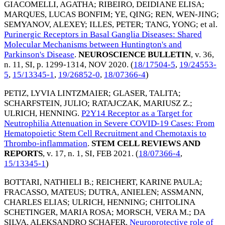
GIACOMELLI, AGATHA
;
RIBEIRO, DEIDIANE ELISA
;
MARQUES, LUCAS BONFIM
;
YE, QING
;
REN, WEN-JING
;
SEMYANOV, ALEXEY
;
ILLES, PETER
;
TANG, YONG
; et al.
Purinergic Receptors in Basal Ganglia Diseases: Shared
Molecular Mechanisms between Huntington's and
Parkinson's Disease
.
NEUROSCIENCE BULLETIN
, v. 36,
n. 11, SI, p. 1299-1314,
NOV 2020
. (
18/17504-5
,
19/24553-
5
,
15/13345-1
,
19/26852-0
,
18/07366-4
)
PETIZ, LYVIA LINTZMAIER
;
GLASER, TALITA
;
SCHARFSTEIN, JULIO
;
RATAJCZAK, MARIUSZ Z.
;
ULRICH, HENNING
.
P2Y14 Receptor as a Target for
Neutrophilia Attenuation in Severe COVID-19 Cases: From
Hematopoietic Stem Cell Recruitment and Chemotaxis to
Thrombo-inflammation
.
STEM CELL REVIEWS AND
REPORTS
, v. 17, n. 1, SI,
FEB 2021
. (
18/07366-4
,
15/13345-1
)
BOTTARI, NATHIELI B.
;
REICHERT, KARINE PAULA
;
FRACASSO, MATEUS
;
DUTRA, ANIELEN
;
ASSMANN,
CHARLES ELIAS
;
ULRICH, HENNING
;
CHITOLINA
SCHETINGER, MARIA ROSA
;
MORSCH, VERA M.
;
DA
SILVA, ALEKSANDRO SCHAFER
.
Neuroprotective role of