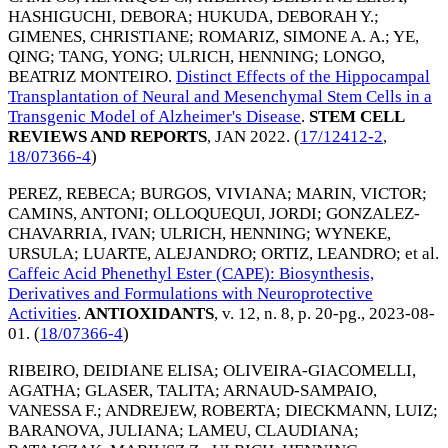
HASHIGUCHI, DEBORA
;
HUKUDA, DEBORAH Y.
;
GIMENES, CHRISTIANE
;
ROMARIZ, SIMONE A. A.
;
YE,
QING
;
TANG, YONG
;
ULRICH, HENNING
;
LONGO,
BEATRIZ MONTEIRO
.
Distinct Effects of the Hippocampal
Transplantation of Neural and Mesenchymal Stem Cells in a
Transgenic Model of Alzheimer's Disease
.
STEM CELL
REVIEWS AND REPORTS
,
JAN 2022
. (
17/12412-2
,
18/07366-4
)
PEREZ, REBECA
;
BURGOS, VIVIANA
;
MARIN, VICTOR
;
CAMINS, ANTONI
;
OLLOQUEQUI, JORDI
;
GONZALEZ-
CHAVARRIA, IVAN
;
ULRICH, HENNING
;
WYNEKE,
URSULA
;
LUARTE, ALEJANDRO
;
ORTIZ, LEANDRO
; et al.
Caffeic Acid Phenethyl Ester (CAPE): Biosynthesis,
Derivatives and Formulations with Neuroprotective
Activities
.
ANTIOXIDANTS
, v. 12, n. 8, p. 20-pg.,
2023-08-
01
. (
18/07366-4
)
RIBEIRO, DEIDIANE ELISA
;
OLIVEIRA-GIACOMELLI,
AGATHA
;
GLASER, TALITA
;
ARNAUD-SAMPAIO,
VANESSA F.
;
ANDREJEW, ROBERTA
;
DIECKMANN, LUIZ
;
BARANOVA, JULIANA
;
LAMEU, CLAUDIANA
;