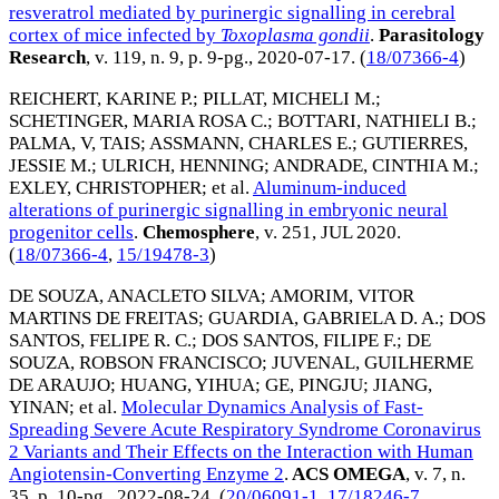
resveratrol mediated by purinergic signalling in cerebral
cortex of mice infected by
Toxoplasma gondii
.
Parasitology
Research
, v. 119, n. 9, p. 9-pg.,
2020-07-17
. (
18/07366-4
)
REICHERT, KARINE P.
;
PILLAT, MICHELI M.
;
SCHETINGER, MARIA ROSA C.
;
BOTTARI, NATHIELI B.
;
PALMA, V, TAIS
;
ASSMANN, CHARLES E.
;
GUTIERRES,
JESSIE M.
;
ULRICH, HENNING
;
ANDRADE, CINTHIA M.
;
EXLEY, CHRISTOPHER
; et al.
Aluminum-induced
alterations of purinergic signalling in embryonic neural
progenitor cells
.
Chemosphere
, v. 251,
JUL 2020
.
(
18/07366-4
,
15/19478-3
)
DE SOUZA, ANACLETO SILVA
;
AMORIM, VITOR
MARTINS DE FREITAS
;
GUARDIA, GABRIELA D. A.
;
DOS
SANTOS, FELIPE R. C.
;
DOS SANTOS, FILIPE F.
;
DE
SOUZA, ROBSON FRANCISCO
;
JUVENAL, GUILHERME
DE ARAUJO
;
HUANG, YIHUA
;
GE, PINGJU
;
JIANG,
YINAN
; et al.
Molecular Dynamics Analysis of Fast-
Spreading Severe Acute Respiratory Syndrome Coronavirus
2 Variants and Their Effects on the Interaction with Human
Angiotensin-Converting Enzyme 2
.
ACS OMEGA
, v. 7, n.
35, p. 10-pg.,
2022-08-24
. (
20/06091-1
,
17/18246-7
,