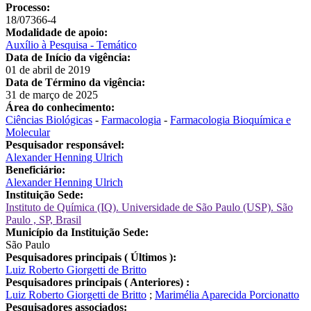
Processo:
18/07366-4
Modalidade de apoio:
Auxílio à Pesquisa - Temático
Data de Início da vigência:
01 de abril de 2019
Data de Término da vigência:
31 de março de 2025
Área do conhecimento:
Ciências Biológicas
-
Farmacologia
-
Farmacologia Bioquímica e
Molecular
Pesquisador responsável:
Alexander Henning Ulrich
Beneficiário:
Alexander Henning Ulrich
Instituição Sede:
Instituto de Química (IQ). Universidade de São Paulo (USP). São
Paulo , SP, Brasil
Município da Instituição Sede:
São Paulo
Pesquisadores principais ( Últimos ):
Luiz Roberto Giorgetti de Britto
Pesquisadores principais ( Anteriores) :
Luiz Roberto Giorgetti de Britto
;
Marimélia Aparecida Porcionatto
Pesquisadores associados: