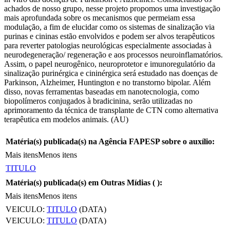
achados de nosso grupo, nesse projeto propomos uma investigação
mais aprofundada sobre os mecanismos que permeiam essa
modulação, a fim de elucidar como os sistemas de sinalização via
purinas e cininas estão envolvidos e podem ser alvos terapêuticos
para reverter patologias neurológicas especialmente associadas à
neurodegeneração/ regeneração e aos processos neuroinflamatórios.
Assim, o papel neurogênico, neuroprotetor e imunoregulatório da
sinalização purinérgica e cininérgica será estudado nas doenças de
Parkinson, Alzheimer, Huntington e no transtorno bipolar. Além
disso, novas ferramentas baseadas em nanotecnologia, como
biopolímeros conjugados à bradicinina, serão utilizadas no
aprimoramento da técnica de transplante de CTN como alternativa
terapêutica em modelos animais. (AU)
Matéria(s) publicada(s) na Agência FAPESP sobre o auxílio:
Mais itens
Menos itens
TITULO
Matéria(s) publicada(s) em Outras Mídias (
):
Mais itens
Menos itens
VEICULO:
TITULO
(DATA)
VEICULO:
TITULO
(DATA)