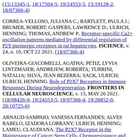
(
15/13345-1
,
18/17504-5
,
19/24553-5
,
15/19128-2
,
18/07366-4
)
CORREA-VELLOSO, JULIANA C.
;
BARTLETT, PAULA J.
;
BRUMER, ROBERT
;
GASPERS, LAWRENCE D.
;
ULRICH,
HENNING
;
THOMAS, ANDREW P.
.
Receptor-specific Ca2+
oscillation patterns mediated by differential regulation of
P2Y purinergic receptors in rat hepatocytes
.
ISCIENCE
, v.
24, n. 10,
OCT 22 2021
. (
18/07366-4
)
OLIVEIRA-GIACOMELLI, AGATHA
;
PETIZ, LYVIA
LINTZMAIER
;
ANDREJEW, ROBERTA
;
TURRINI,
NATALIA
;
SILVA, JEAN BEZERRA
;
SACK, ULRICH
;
ULRICH, HENNING
.
Role of P2X7 Receptors in Immune
Responses During Neurodegeneration
.
FRONTIERS IN
CELLULAR NEUROSCIENCE
, v. 15,
MAY 26 2021
.
(
18/08426-0
,
19/24553-5
,
18/07366-4
,
19/26852-0
,
20/10725-6
)
ARNAUD-SAMPAIO, VANESSA FERNANDES
;
ALVES
RABELO, IZADORA LORRANY
;
ULRICH, HENNING
;
LAMEU, CLAUDIANA
.
The P2X7 Receptor in the
Maintenance of Cancer Stem Cells, Chemoresistance and