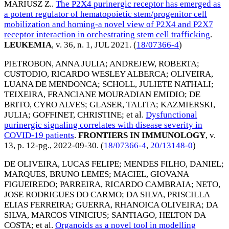
MARIUSZ Z.
.
The P2X4 purinergic receptor has emerged as
a potent regulator of hematopoietic stem/progenitor cell
mobilization and homing-a novel view of P2X4 and P2X7
receptor interaction in orchestrating stem cell trafficking
.
LEUKEMIA
, v. 36, n. 1,
JUL 2021
. (
18/07366-4
)
PIETROBON, ANNA JULIA
;
ANDREJEW, ROBERTA
;
CUSTODIO, RICARDO WESLEY ALBERCA
;
OLIVEIRA,
LUANA DE MENDONCA
;
SCHOLL, JULIETE NATHALI
;
TEIXEIRA, FRANCIANE MOURADIAN EMIDIO
;
DE
BRITO, CYRO ALVES
;
GLASER, TALITA
;
KAZMIERSKI,
JULIA
;
GOFFINET, CHRISTINE
; et al.
Dysfunctional
purinergic signaling correlates with disease severity in
COVID-19 patients
.
FRONTIERS IN IMMUNOLOGY
, v.
13, p. 12-pg.,
2022-09-30
. (
18/07366-4
,
20/13148-0
)
DE OLIVEIRA, LUCAS FELIPE
;
MENDES FILHO, DANIEL
;
MARQUES, BRUNO LEMES
;
MACIEL, GIOVANA
FIGUEIREDO
;
PARREIRA, RICARDO CAMBRAIA
;
NETO,
JOSE RODRIGUES DO CARMO
;
DA SILVA, PRISCILLA
ELIAS FERREIRA
;
GUERRA, RHANOICA OLIVEIRA
;
DA
SILVA, MARCOS VINICIUS
;
SANTIAGO, HELTON DA
COSTA
; et al.
Organoids as a novel tool in modelling