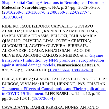
Shape Spatial Coding Alterations in Neurological Disorders
.
Molecular Neurobiology
, v. N/A, p. 24-pg.,
2025-05-20
.
(
20/16268-6
,
20/11667-0
,
22/00850-3
,
22/09277-4
,
18/07366-4
)
RIBEIRO, RAUL IZIDORO
;
CARVALHO, GUSTAVO
ALMEIDA
;
CHIARELI, RAPHAELA ALMEIDA
;
LIMA,
ISABEL VIEIRA DE ASSIS
;
BELLOZI, PAULA MARIA
QUAGLIO
;
OLIVEIRA-LIMA, ONESIA CRISTINA
;
GIACOMELLI, AGATHA OLIVEIRA
;
BIRBRAIR,
ALEXANDER
;
GOMEZ, RENATO SANTIAGO
;
DE
OLIVEIRA, ANTONIO CARLOS PINHEIRO
; et al.
Glycine
transporter-1 inhibition by NFPS promotes neuroprotection
against striatal damage models
.
Neuroscience Letters
, v.
826, p. 7-pg.,
2024-03-10
. (
18/07366-4
,
18/08426-0
)
PEREZ, REBECA
;
GLASER, TALITA
;
VILLEGAS, CECILIA
;
BURGOS, VIVIANA
;
ULRICH, HENNING
;
PAZ, CRISTIAN
.
Therapeutic Effects of Cannabinoids and Their Applications
in COVID-19 Treatment
.
LIFE-BASEL
, v. 12, n. 12, p. 19-
pg.,
2022-12-01
. (
18/07366-4
)
CAVALCANTE, DANIEL PEREIRA
;
NUNES, ANTONIO