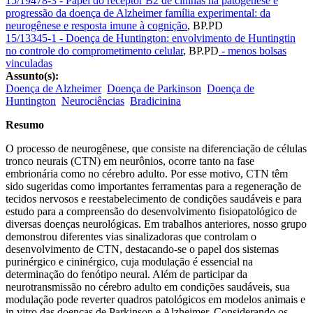
15/19478-3 - Papel do receptor B2 de cininas na patogênese e
progressão da doença de Alzheimer família experimental: da
neurogênese e resposta imune à cognição
,
BP.PD
15/13345-1 - Doença de Huntington: envolvimento de Huntingtin
no controle do comprometimento celular
,
BP.PD
- menos bolsas
vinculadas
Assunto(s):
Doença de Alzheimer
Doença de Parkinson
Doença de
Huntington
Neurociências
Bradicinina
Resumo
O processo de neurogênese, que consiste na diferenciação de células
tronco neurais (CTN) em neurônios, ocorre tanto na fase
embrionária como no cérebro adulto. Por esse motivo, CTN têm
sido sugeridas como importantes ferramentas para a regeneração de
tecidos nervosos e reestabelecimento de condições saudáveis e para
estudo para a compreensão do desenvolvimento fisiopatológico de
diversas doenças neurológicas. Em trabalhos anteriores, nosso grupo
demonstrou diferentes vias sinalizadoras que controlam o
desenvolvimento de CTN, destacando-se o papel dos sistemas
purinérgico e cininérgico, cuja modulação é essencial na
determinação do fenótipo neural. Além de participar da
neurotransmissão no cérebro adulto em condições saudáveis, sua
modulação pode reverter quadros patológicos em modelos animais e
in vitro das doenças de Parkinson e Alzheimer. Considerando os