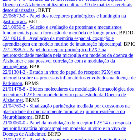
Doença de Alzheimer utilizando culturas 3D de matrizes cerebrais
descelularizadas.
,
BP.TT
23/06673-9 - Papel dos receptores purinérgicos e huntingtin na
gastrulação.
,
BP.TT
22/10950-5 - Seleção e avaliação de proteínas e mecanismos
fundamentais para a formação de memória de longo prazo
,
BP.DD
22/10616-8 - Avaliação da memória espacial, cognição e
aprendizagem em modelo murino de imaturação hipocampal
,
BP.IC
22/12888-5 - Papel do receptor purinérgico P2X7 na
neurotoxicidade mediada pela microglia em modelos da doença de
Alzheimer e sua possível correlação com a modulação da
neurogênese
,
BP.IC
22/01304-2 - Estudo in vitro do papel do receptor P2X4 em
microglia sobre os processos inflamatórios envolvidos na doença de
Parkinson
,
BP.MS
21/01478-8 - Efeitos moleculares da modulação farmacológica dos
receptores P2Y6 em modelo in vitro para estudo da Doença de
Alzheimer
,
BP.MS
21/04769-3 - Sinalização purinérgica mediada por exossomos na
plasticidade do microambiente tumoral e quimiorresistência do
Neuroblastoma
,
BP.DD
21/00060-0 - Papel da modulação do receptor P2Y14 na resposta
neuroinflamatória hipocampal em modelos in vitro e in vivo de
Doença de Alzheimer
,
BP.PD
21/05279-0 - Papel dos receptores purinérgicos e huntingtin na