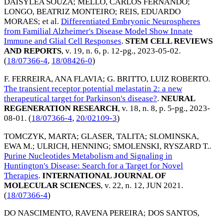
DAISYLEA SOUZA
;
MELLO, CARLOS FERNANDO
;
LONGO, BEATRIZ MONTEIRO
;
REIS, EDUARDO
MORAES
; et al.
Differentiated Embryonic Neurospheres
from Familial Alzheimer's Disease Model Show Innate
Immune and Glial Cell Responses
.
STEM CELL REVIEWS
AND REPORTS
, v. 19, n. 6, p. 12-pg.,
2023-05-02
.
(
18/07366-4
,
18/08426-0
)
F. FERREIRA, ANA FLAVIA
;
G. BRITTO, LUIZ ROBERTO
.
The transient receptor potential melastatin 2: a new
therapeutical target for Parkinson's disease?
.
NEURAL
REGENERATION RESEARCH
, v. 18, n. 8, p. 5-pg.,
2023-
08-01
. (
18/07366-4
,
20/02109-3
)
TOMCZYK, MARTA
;
GLASER, TALITA
;
SLOMINSKA,
EWA M.
;
ULRICH, HENNING
;
SMOLENSKI, RYSZARD T.
.
Purine Nucleotides Metabolism and Signaling in
Huntington's Disease: Search for a Target for Novel
Therapies
.
INTERNATIONAL JOURNAL OF
MOLECULAR SCIENCES
, v. 22, n. 12,
JUN 2021
.
(
18/07366-4
)
DO NASCIMENTO, RAVENA PEREIRA
;
DOS SANTOS,