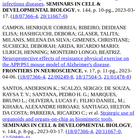
infectious diseases
.
SEMINARS IN CELL &
DEVELOPMENTAL BIOLOGY
, v. 144, p. 10-pg.,
2023-03-
17
. (
18/07366-4
,
20/11667-0
)
CAMPOS, HENRIQUE CORREIA
;
RIBEIRO, DEIDIANE
ELISA
;
HASHIGUCHI, DEBORA
;
GLASER, TALITA
;
MILANIS, MILENA DA SILVA
;
GIMENES, CHRISTIANE
;
SUCHECKI, DEBORAH
;
ARIDA, RICARDO MARIO
;
ULRICH, HENNING
;
MONTEIRO LONGO, BEATRIZ
.
Neuroprotective effects of resistance physical exercise on
the APP/PS1 mouse model of Alzheimer's disease
.
FRONTIERS IN NEUROSCIENCE
, v. 17, p. 11-pg.,
2023-
04-06
. (
18/07366-4
,
22/00249-8
,
18/17504-5
,
21/01478-8
)
SANTOS, ANDERSON K.
;
SCALZO, SERGIO
;
DE SOUZA,
RAYSA T. V.
;
SANTANA, PEDRO H. G.
;
MARQUES,
BRUNO L.
;
OLIVEIRA, LUCAS F.
;
FILHO DANIEL, M.
;
KIHARA, ALEXANDRE HIROAKI
;
SANTIAGO, HELTON
DA COSTA
;
PARREIRA, RICARDO C.
; et al.
Strategic use of
organoids and organs-on-chip as biomimetic tools
.
SEMINARS IN CELL & DEVELOPMENTAL BIOLOGY
,
v. 144, p. 8-pg.,
2023-03-17
. (
18/07366-4
,
20/11667-0
,
12/50880-4
)