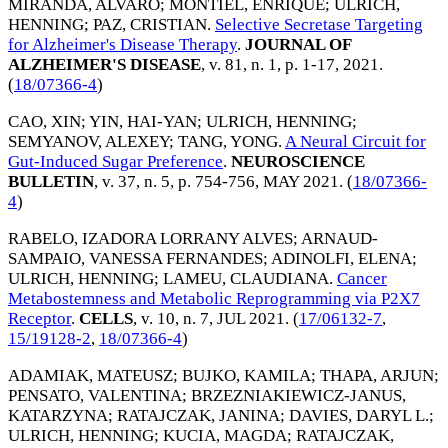
MIRANDA, ALVARO
;
MONTIEL, ENRIQUE
;
ULRICH,
HENNING
;
PAZ, CRISTIAN
.
Selective Secretase Targeting
for Alzheimer's Disease Therapy
.
JOURNAL OF
ALZHEIMER'S DISEASE
, v. 81, n. 1, p. 1-17,
2021
.
(
18/07366-4
)
CAO, XIN
;
YIN, HAI-YAN
;
ULRICH, HENNING
;
SEMYANOV, ALEXEY
;
TANG, YONG
.
A Neural Circuit for
Gut-Induced Sugar Preference
.
NEUROSCIENCE
BULLETIN
, v. 37, n. 5, p. 754-756,
MAY 2021
. (
18/07366-
4
)
RABELO, IZADORA LORRANY ALVES
;
ARNAUD-
SAMPAIO, VANESSA FERNANDES
;
ADINOLFI, ELENA
;
ULRICH, HENNING
;
LAMEU, CLAUDIANA
.
Cancer
Metabostemness and Metabolic Reprogramming via P2X7
Receptor
.
CELLS
, v. 10, n. 7,
JUL 2021
. (
17/06132-7
,
15/19128-2
,
18/07366-4
)
ADAMIAK, MATEUSZ
;
BUJKO, KAMILA
;
THAPA, ARJUN
;
PENSATO, VALENTINA
;
BRZEZNIAKIEWICZ-JANUS,
KATARZYNA
;
RATAJCZAK, JANINA
;
DAVIES, DARYL L.
;
ULRICH, HENNING
;
KUCIA, MAGDA
;
RATAJCZAK,