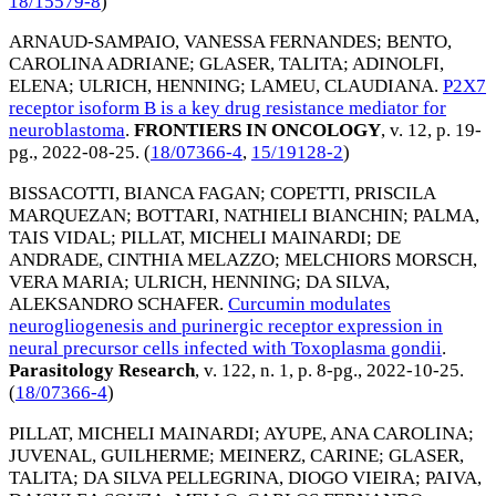
18/15579-8
)
ARNAUD-SAMPAIO, VANESSA FERNANDES
;
BENTO,
CAROLINA ADRIANE
;
GLASER, TALITA
;
ADINOLFI,
ELENA
;
ULRICH, HENNING
;
LAMEU, CLAUDIANA
.
P2X7
receptor isoform B is a key drug resistance mediator for
neuroblastoma
.
FRONTIERS IN ONCOLOGY
, v. 12, p. 19-
pg.,
2022-08-25
. (
18/07366-4
,
15/19128-2
)
BISSACOTTI, BIANCA FAGAN
;
COPETTI, PRISCILA
MARQUEZAN
;
BOTTARI, NATHIELI BIANCHIN
;
PALMA,
TAIS VIDAL
;
PILLAT, MICHELI MAINARDI
;
DE
ANDRADE, CINTHIA MELAZZO
;
MELCHIORS MORSCH,
VERA MARIA
;
ULRICH, HENNING
;
DA SILVA,
ALEKSANDRO SCHAFER
.
Curcumin modulates
neurogliogenesis and purinergic receptor expression in
neural precursor cells infected with Toxoplasma gondii
.
Parasitology Research
, v. 122, n. 1, p. 8-pg.,
2022-10-25
.
(
18/07366-4
)
PILLAT, MICHELI MAINARDI
;
AYUPE, ANA CAROLINA
;
JUVENAL, GUILHERME
;
MEINERZ, CARINE
;
GLASER,
TALITA
;
DA SILVA PELLEGRINA, DIOGO VIEIRA
;
PAIVA,