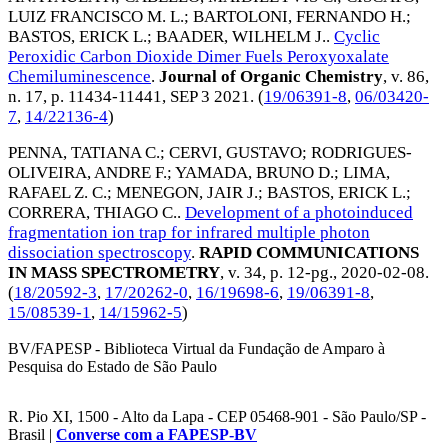
LUIZ FRANCISCO M. L.
;
BARTOLONI, FERNANDO H.
;
BASTOS, ERICK L.
;
BAADER, WILHELM J.
.
Cyclic
Peroxidic Carbon Dioxide Dimer Fuels Peroxyoxalate
Chemiluminescence
.
Journal of Organic Chemistry
, v. 86,
n. 17, p. 11434-11441,
SEP 3 2021
. (
19/06391-8
,
06/03420-
7
,
14/22136-4
)
PENNA, TATIANA C.
;
CERVI, GUSTAVO
;
RODRIGUES-
OLIVEIRA, ANDRE F.
;
YAMADA, BRUNO D.
;
LIMA,
RAFAEL Z. C.
;
MENEGON, JAIR J.
;
BASTOS, ERICK L.
;
CORRERA, THIAGO C.
.
Development of a photoinduced
fragmentation ion trap for infrared multiple photon
dissociation spectroscopy
.
RAPID COMMUNICATIONS
IN MASS SPECTROMETRY
, v. 34, p. 12-pg.,
2020-02-08
.
(
18/20592-3
,
17/20262-0
,
16/19698-6
,
19/06391-8
,
15/08539-1
,
14/15962-5
)
BV/FAPESP - Biblioteca Virtual da Fundação de Amparo à
Pesquisa do Estado de São Paulo
R. Pio XI, 1500 - Alto da Lapa - CEP 05468-901 - São Paulo/SP -
Brasil |
Converse com a FAPESP-BV