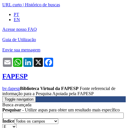
URL curto
|
Histórico de buscas
PT
EN
Acesse nosso FAQ
Guia de Utilização
Envie sua mensagem
Email
WhatsApp
LinkedIn
X
Facebook
FAPESP
bv-fapesp
Biblioteca Virtual da FAPESP
Fonte referencial de
informação para a Pesquisa Apoiada pela FAPESP
Toggle navigation
Busca avançada
Pesquisar
- Utilize aspas para obter um resultado mais específico
Índice