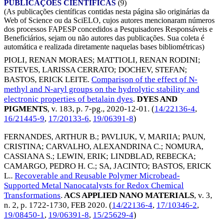
PUBLICAÇÕES CIENTÍFICAS
(9)
(As publicações científicas contidas nesta página são originárias da
Web of Science ou da SciELO, cujos autores mencionaram números
dos processos FAPESP concedidos a Pesquisadores Responsáveis e
Beneficiários, sejam ou não autores das publicações. Sua coleta é
automática e realizada diretamente naquelas bases bibliométricas)
PIOLI, RENAN MORAES
;
MATTIOLI, RENAN RODINI
;
ESTEVES, LARISSA CERRATO
;
DOCHEV, STEFAN
;
BASTOS, ERICK LEITE
.
Comparison of the effect of N-
methyl and N-aryl groups on the hydrolytic stability and
electronic properties of betalain dyes
.
DYES AND
PIGMENTS
, v. 183, p. 7-pg.,
2020-12-01
. (
14/22136-4
,
16/21445-9
,
17/20133-6
,
19/06391-8
)
FERNANDES, ARTHUR B.
;
PAVLIUK, V, MARIIA
;
PAUN,
CRISTINA
;
CARVALHO, ALEXANDRINA C.
;
NOMURA,
CASSIANA S.
;
LEWIN, ERIK
;
LINDBLAD, REBECKA
;
CAMARGO, PEDRO H. C.
;
SA, JACINTO
;
BASTOS, ERICK
L.
.
Recoverable and Reusable Polymer Microbead-
Supported Metal Nanocatalysts for Redox Chemical
Transformations
.
ACS APPLIED NANO MATERIALS
, v. 3,
n. 2, p. 1722-1730,
FEB 2020
. (
14/22136-4
,
17/10346-2
,
19/08450-1
,
19/06391-8
,
15/25629-4
)