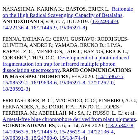
NAKASHIMA, KARINA K.
;
BASTOS, ERICK L.
.
Rationale
on the High Radical Scavenging Capacity of Betalains
.
ANTIOXIDANTS
, v. 8, n. 7,
JUL 2019
. (
13/24964-9
,
14/22136-4
,
16/21445-9
,
19/06391-8
)
PENNA, TATIANA C.
;
CERVI, GUSTAVO
;
RODRIGUES-
OLIVEIRA, ANDRE F.
;
YAMADA, BRUNO D.
;
LIMA,
RAFAEL Z. C.
;
MENEGON, JAIR J.
;
BASTOS, ERICK L.
;
CORRERA, THIAGO C.
.
Development of a photoinduced
fragmentation ion trap for infrared multiple photon
dissociation spectroscopy
.
RAPID COMMUNICATIONS
IN MASS SPECTROMETRY
,
FEB 2020
. (
14/15962-5
,
15/08539-1
,
16/19698-6
,
19/06391-8
,
17/20262-0
,
18/20592-3
)
FREITAS-DORR, B. C.
;
MACHADO, C. O.
;
PINHEIRO, A. C.
;
FERNANDES, A. B.
;
DORR, F. A.
;
PINTO, E.
;
LOPES-
FERREIRA, M.
;
ABDELLAH, M.
;
SA, J.
;
RUSSO, L. C.
; et al.
A metal-free blue chromophore derived from plant pigments
.
SCIENCE ADVANCES
, v. 6, n. 14,
APR 2020
. (
18/25842-8
,
14/10563-5
,
16/21445-9
,
15/25629-4
,
14/22136-4
,
19/06391-8
,
15/24760-0
,
15/18474-4
)