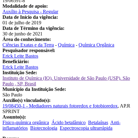
19/06391-8
Modalidade de apoio:
Auxílio à Pesquisa - Regular
Data de Início da vigência:
01 de julho de 2019
Data de Término da vigência:
30 de junho de 2021
Área do conhecimento:
Ciências Exatas e da Terra
-
Química
-
Química Orgânica
Pesquisador responsável:
Erick Leite Bastos
Beneficiário:
Erick Leite Bastos
Instituição Sede:
Instituto de Química (IQ). Universidade de São Paulo (USP). São
Paulo , SP, Brasil
Município da Instituição Sede:
São Paulo
Auxílio(s) vinculado(s):
19/08450-1 - Mediadores naturais fotoredox e fotobioredox
,
AP.R
SPRINT
Assunto(s):
Fisico-química orgânica
Ácido betalâmico
Betalaínas
Anti-
inflamatórios
Biotecnologia
Espectroscopia ultrarrápida