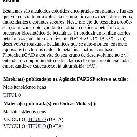
Resumo
Betalaínas são alcaloides coloridos encontrados em plantas e fungos
que vem encontrando aplicações como fármacos, mediadores redox,
antioxidantes e corantes seguros. Neste projeto de pesquisa propõe-
se: i) otimizar a obtenção biotecnológica de ácido betalâmico, o
precursor biossintético de betalaínas, ii) produzir anti-inflamatórios
betalâmicos que atuem ao nível de NFº-B e COX-1/COX-2, iii)
desenvolver rotaxanos betalaínicos que se auto-montem em meio
aquoso, iv) incluir os dados de betalaínas naturais na base
PhotochemCAD a convite do seu grupo de desenvolvimento e v)
entender o comportamento de betalaínas eletronicamente excitadas
empregando-se espectroscopia ultrarrápida. (AU)
Matéria(s) publicada(s) na Agência FAPESP sobre o auxílio:
Mais itens
Menos itens
TITULO
Matéria(s) publicada(s) em Outras Mídias (
):
Mais itens
Menos itens
VEICULO:
TITULO
(DATA)
VEICULO:
TITULO
(DATA)