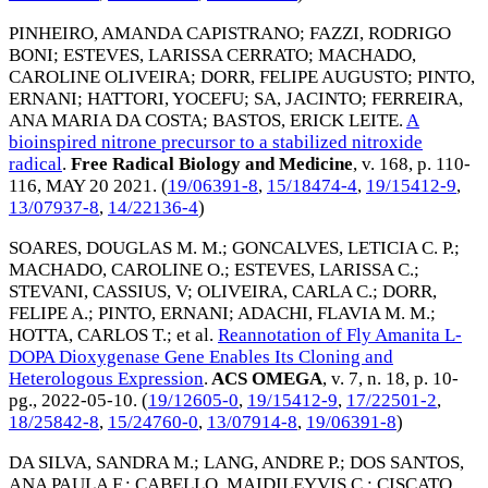
PINHEIRO, AMANDA CAPISTRANO
;
FAZZI, RODRIGO
BONI
;
ESTEVES, LARISSA CERRATO
;
MACHADO,
CAROLINE OLIVEIRA
;
DORR, FELIPE AUGUSTO
;
PINTO,
ERNANI
;
HATTORI, YOCEFU
;
SA, JACINTO
;
FERREIRA,
ANA MARIA DA COSTA
;
BASTOS, ERICK LEITE
.
A
bioinspired nitrone precursor to a stabilized nitroxide
radical
.
Free Radical Biology and Medicine
, v. 168, p. 110-
116,
MAY 20 2021
. (
19/06391-8
,
15/18474-4
,
19/15412-9
,
13/07937-8
,
14/22136-4
)
SOARES, DOUGLAS M. M.
;
GONCALVES, LETICIA C. P.
;
MACHADO, CAROLINE O.
;
ESTEVES, LARISSA C.
;
STEVANI, CASSIUS, V
;
OLIVEIRA, CARLA C.
;
DORR,
FELIPE A.
;
PINTO, ERNANI
;
ADACHI, FLAVIA M. M.
;
HOTTA, CARLOS T.
; et al.
Reannotation of Fly Amanita L-
DOPA Dioxygenase Gene Enables Its Cloning and
Heterologous Expression
.
ACS OMEGA
, v. 7, n. 18, p. 10-
pg.,
2022-05-10
. (
19/12605-0
,
19/15412-9
,
17/22501-2
,
18/25842-8
,
15/24760-0
,
13/07914-8
,
19/06391-8
)
DA SILVA, SANDRA M.
;
LANG, ANDRE P.
;
DOS SANTOS,
ANA PAULA F.
;
CABELLO, MAIDILEYVIS C.
;
CISCATO,