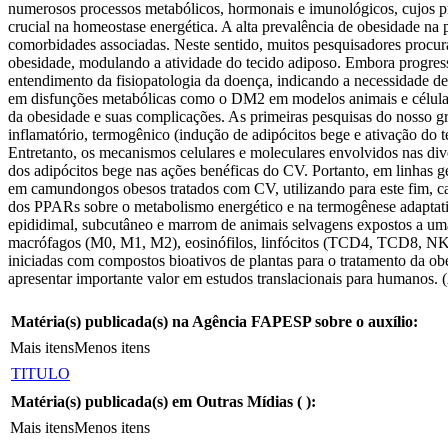
numerosos processos metabólicos, hormonais e imunológicos, cujos p
crucial na homeostase energética. A alta prevalência de obesidade na 
comorbidades associadas. Neste sentido, muitos pesquisadores procur
obesidade, modulando a atividade do tecido adiposo. Embora progres
entendimento da fisiopatologia da doença, indicando a necessidade d
em disfunções metabólicas como o DM2 em modelos animais e células. A
da obesidade e suas complicações. As primeiras pesquisas do nosso 
inflamatório, termogênico (indução de adipócitos bege e ativação do t
Entretanto, os mecanismos celulares e moleculares envolvidos nas div
dos adipócitos bege nas ações benéficas do CV. Portanto, em linhas
em camundongos obesos tratados com CV, utilizando para este fim, c
dos PPARs sobre o metabolismo energético e na termogênese adaptativ
epididimal, subcutâneo e marrom de animais selvagens expostos a uma
macrófagos (M0, M1, M2), eosinófilos, linfócitos (TCD4, TCD8, NKT, 
iniciadas com compostos bioativos de plantas para o tratamento da ob
apresentar importante valor em estudos translacionais para humanos.
Matéria(s) publicada(s) na Agência FAPESP sobre o auxílio:
Mais itens
Menos itens
TITULO
Matéria(s) publicada(s) em Outras Mídias (
):
Mais itens
Menos itens