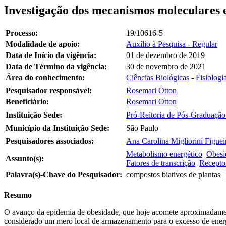
Investigação dos mecanismos moleculares e
Processo:
19/10616-5
Modalidade de apoio:
Auxílio à Pesquisa - Regular
Data de Início da vigência:
01 de dezembro de 2019
Data de Término da vigência:
30 de novembro de 2021
Área do conhecimento:
Ciências Biológicas
-
Fisiologi
Pesquisador responsável:
Rosemari Otton
Beneficiário:
Rosemari Otton
Instituição Sede:
Pró-Reitoria de Pós-Graduação
Município da Instituição Sede:
São Paulo
Pesquisadores associados:
Ana Carolina Migliorini Figuei
Metabolismo energético
Obesi
Assunto(s):
Fatores de transcrição
Receptor
Palavra(s)-Chave do Pesquisador:
compostos biativos de plantas |
Resumo
O avanço da epidemia de obesidade, que hoje acomete aproximadamente
considerado um mero local de armazenamento para o excesso de energ