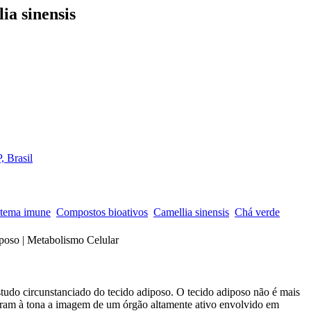
ia sinensis
, Brasil
stema imune
Compostos bioativos
Camellia sinensis
Chá verde
iposo | Metabolismo Celular
tudo circunstanciado do tecido adiposo. O tecido adiposo não é mais
eram à tona a imagem de um órgão altamente ativo envolvido em