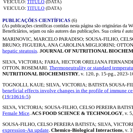
VEICULO:
TITULO
(DATA)
VEICULO:
TITULO
(DATA)
PUBLICAÇÕES CIENTÍFICAS
(6)
(As publicações científicas contidas nesta página são originárias 
Beneficiários, sejam ou não autores das publicações. Sua coleta é aut
MARINOVIC, MARCELO PARADISO
;
SOUSA-FILHO, CELS
BRUNO
;
FIGUEIRA, ANA CAROLINA MIGLIORINI
;
OTTON
hepatic steatosis
.
JOURNAL OF NUTRITIONAL BIOCHEM
SILVA, VICTORIA
;
FARIA, HECTOR ORELIANA FERNAND
OTTON, ROSEMARI
.
Thermoneutrality or standard temperature
NUTRITIONAL BIOCHEMISTRY
, v. 120, p. 15-pg.,
2023-1
TOGNOLLI, KAUE
;
SILVA, VICTORIA
;
BATISTA SOUSA-FI
beneficial effects involve changes in the profile of immune ce
(
19/10616-5
)
SILVA, VICTORIA
;
SOUSA-FILHO, CELSO PEREIRA BATIS
Female Mice
.
ACS FOOD SCIENCE & TECHNOLOGY
, v. 
SOUSA-FILHO, CELSO PEREIRA BATISTA
;
SILVA, VICTOR
expression-An update
.
Chemico-Biological Interactions
, v. 