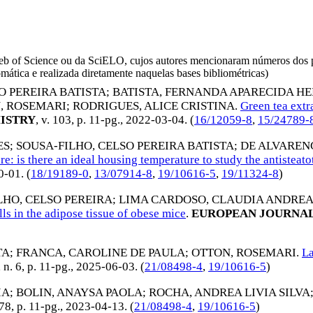
da Web of Science ou da SciELO, cujos autores mencionaram números d
omática e realizada diretamente naquelas bases bibliométricas)
O PEREIRA BATISTA
;
BATISTA, FERNANDA APARECIDA H
, ROSEMARI
;
RODRIGUES, ALICE CRISTINA
.
Green tea extr
ISTRY
, v. 103, p. 11-pg.,
2022-03-04
. (
16/12059-8
,
15/24789-
ES
;
SOUSA-FILHO, CELSO PEREIRA BATISTA
;
DE ALVAREN
: is there an ideal housing temperature to study the antisteatot
0-01
. (
18/19189-0
,
13/07914-8
,
19/10616-5
,
19/11324-8
)
LHO, CELSO PEREIRA
;
LIMA CARDOSO, CLAUDIA ANDRE
lls in the adipose tissue of obese mice
.
EUROPEAN JOURNAL
TA
;
FRANCA, CAROLINE DE PAULA
;
OTTON, ROSEMARI
.
La
5, n. 6, p. 11-pg.,
2025-06-03
. (
21/08498-4
,
19/10616-5
)
IA
;
BOLIN, ANAYSA PAOLA
;
ROCHA, ANDREA LIVIA SILVA
378, p. 11-pg.,
2023-04-13
. (
21/08498-4
,
19/10616-5
)