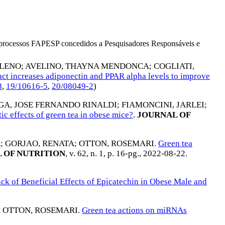
os processos FAPESP concedidos a Pesquisadores Responsáveis e
ELENO
;
AVELINO, THAYNA MENDONCA
;
COGLIATI,
act increases adiponectin and PPAR alpha levels to improve
8
,
19/10616-5
,
20/08049-2
)
GA, JOSE FERNANDO RINALDI
;
FIAMONCINI, JARLEI
;
ic effects of green tea in obese mice?
.
JOURNAL OF
A
;
GORJAO, RENATA
;
OTTON, ROSEMARI
.
Green tea
 OF NUTRITION
, v. 62, n. 1, p. 16-pg.,
2022-08-22
.
ck of Beneficial Effects of Epicatechin in Obese Male and
;
OTTON, ROSEMARI
.
Green tea actions on miRNAs