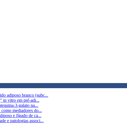
do adiposo branco (subc...
in vitro em pré-adi...
tequina-3-galato na...
a como mediadores do...
iposo e fígado de ca...
e e patologias associ...