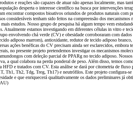
rodutos e reações são capazes de atuar não apenas localmente, mas t
população desperta o interesse científico na busca por intervenções ter
am encontrar compostos bioativos oriundos de produtos naturais com pro
sos consideráveis tenham sido feitos na compreensão dos mecanismos 
e mais estudos. Nosso grupo de pesquisa há algum tempo vem estudando
tualmente estamos investigando em diferentes células in vitro e tecido
grupo envolvendo chá verde (CV) e obesidade corroboraram com dados d
ecido adiposo marrom), antioxidante, redutor de tecido adiposo branco, 
ersas ações benéficas do CV precisam ainda ser esclarecidos, embora t
 gerais, no presente projeto pretendemos investigar os mecanismos mo
amundongos com deleção parcial de PPARg no tecido adiposo. Nossos es
a, a qual colabora na perda ponderal de peso. Além disso, temos como 
 HFD e tratados com CV. Esta análise se dará por citometria de fluxo
Th1, Th2, Tdg, Treg, Th17) e neutrófilos. Este projeto configura-se 
esidade e que enriquecerá qualitativamente os dados preliminares já ob
 (AU)