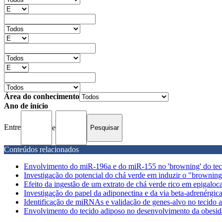
Área do conhecimento
Ano de início
Entre
e
Conteúdos relacionados
Envolvimento do miR-196a e do miR-155 no 'browning' do teci
Investigação do potencial do chá verde em induzir o "browning" 
Efeito da ingestão de um extrato de chá verde rico em epigaloca
Investigação do papel da adiponectina e da via beta-adrenérgic
Identificação de miRNAs e validação de genes-alvo no tecido ad
Envolvimento do tecido adiposo no desenvolvimento da obesidad