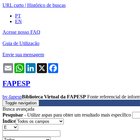
URL curto
|
Histórico de buscas
PT
EN
Acesse nosso FAQ
Guia de Utilização
Envie sua mensagem
Email
WhatsApp
LinkedIn
X
Facebook
FAPESP
bv-fapesp
Biblioteca Virtual da FAPESP
Fonte referencial de info
Toggle navigation
Busca avançada
Pesquisar
- Utilize aspas para obter um resultado mais específico
Índice