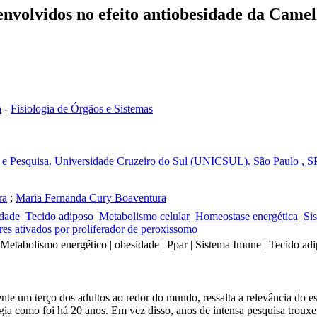
nvolvidos no efeito antiobesidade da Camell
a
-
Fisiologia de Órgãos e Sistemas
 e Pesquisa. Universidade Cruzeiro do Sul (UNICSUL). São Paulo , SP
ra
;
Maria Fernanda Cury Boaventura
dade
Tecido adiposo
Metabolismo celular
Homeostase energética
Si
es ativados por proliferador de peroxissomo
 Metabolismo energético | obesidade | Ppar | Sistema Imune | Tecido ad
 um terço dos adultos ao redor do mundo, ressalta a relevância do es
ia como foi há 20 anos. Em vez disso, anos de intensa pesquisa troux