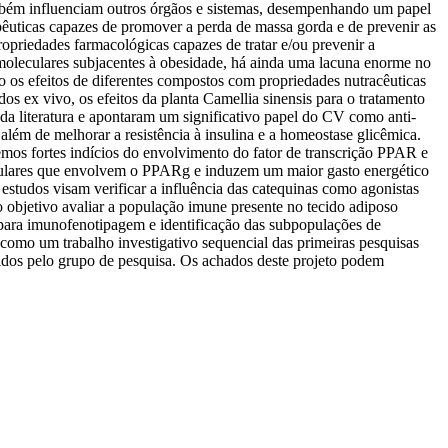
ambém influenciam outros órgãos e sistemas, desempenhando um papel
apêuticas capazes de promover a perda de massa gorda e de prevenir as
priedades farmacológicas capazes de tratar e/ou prevenir a
moleculares subjacentes à obesidade, há ainda uma lacuna enorme no
 os efeitos de diferentes compostos com propriedades nutracêuticas
s ex vivo, os efeitos da planta Camellia sinensis para o tratamento
a literatura e apontaram um significativo papel do CV como anti-
além de melhorar a resistência à insulina e a homeostase glicêmica.
emos fortes indícios do envolvimento do fator de transcrição PPAR e
leculares que envolvem o PPARg e induzem um maior gasto energético
tudos visam verificar a influência das catequinas como agonistas
objetivo avaliar a população imune presente no tecido adiposo
 para imunofenotipagem e identificação das subpopulações de
como um trabalho investigativo sequencial das primeiras pesquisas
tidos pelo grupo de pesquisa. Os achados deste projeto podem