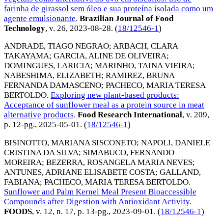
farinha de girassol sem óleo e sua proteína isolada como um
agente emulsionante
.
Brazilian Journal of Food
Technology
, v. 26,
2023-08-28
. (
18/12546-1
)
ANDRADE, TIAGO NEGRAO
;
ARBACH, CLARA
TAKAYAMA
;
GARCIA, ALINE DE OLIVEIRA
;
DOMINGUES, LARICIA
;
MARINHO, TAINA VIEIRA
;
NABESHIMA, ELIZABETH
;
RAMIREZ, BRUNA
FERNANDA DAMASCENO
;
PACHECO, MARIA TERESA
BERTOLDO
.
Exploring new plant-based products:
Acceptance of sunflower meal as a protein source in meat
alternative products
.
Food Research International
, v. 209,
p. 12-pg.,
2025-05-01
. (
18/12546-1
)
BISINOTTO, MARIANA SISCONETO
;
NAPOLI, DANIELE
CRISTINA DA SILVA
;
SIMABUCO, FERNANDO
MOREIRA
;
BEZERRA, ROSANGELA MARIA NEVES
;
ANTUNES, ADRIANE ELISABETE COSTA
;
GALLAND,
FABIANA
;
PACHECO, MARIA TERESA BERTOLDO
.
Sunflower and Palm Kernel Meal Present Bioaccessible
Compounds after Digestion with Antioxidant Activity
.
FOODS
, v. 12, n. 17, p. 13-pg.,
2023-09-01
. (
18/12546-1
)