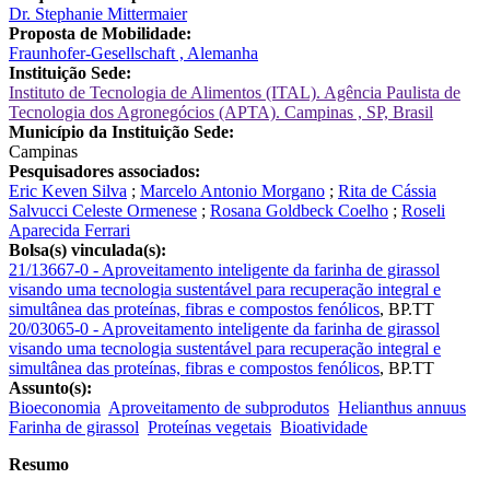
Dr. Stephanie Mittermaier
Proposta de Mobilidade:
Fraunhofer-Gesellschaft , Alemanha
Instituição Sede:
Instituto de Tecnologia de Alimentos (ITAL). Agência Paulista de
Tecnologia dos Agronegócios (APTA). Campinas , SP, Brasil
Município da Instituição Sede:
Campinas
Pesquisadores associados:
Eric Keven Silva
;
Marcelo Antonio Morgano
;
Rita de Cássia
Salvucci Celeste Ormenese
;
Rosana Goldbeck Coelho
;
Roseli
Aparecida Ferrari
Bolsa(s) vinculada(s):
21/13667-0 - Aproveitamento inteligente da farinha de girassol
visando uma tecnologia sustentável para recuperação integral e
simultânea das proteínas, fibras e compostos fenólicos
,
BP.TT
20/03065-0 - Aproveitamento inteligente da farinha de girassol
visando uma tecnologia sustentável para recuperação integral e
simultânea das proteínas, fibras e compostos fenólicos
,
BP.TT
Assunto(s):
Bioeconomia
Aproveitamento de subprodutos
Helianthus annuus
Farinha de girassol
Proteínas vegetais
Bioatividade
Resumo