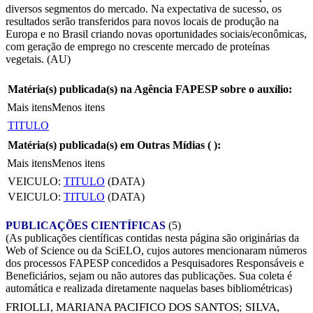
diversos segmentos do mercado. Na expectativa de sucesso, os
resultados serão transferidos para novos locais de produção na
Europa e no Brasil criando novas oportunidades sociais/econômicas,
com geração de emprego no crescente mercado de proteínas
vegetais. (AU)
Matéria(s) publicada(s) na Agência FAPESP sobre o auxílio:
Mais itens
Menos itens
TITULO
Matéria(s) publicada(s) em Outras Mídias (
):
Mais itens
Menos itens
VEICULO:
TITULO
(DATA)
VEICULO:
TITULO
(DATA)
PUBLICAÇÕES CIENTÍFICAS
(5)
(As publicações científicas contidas nesta página são originárias da
Web of Science ou da SciELO, cujos autores mencionaram números
dos processos FAPESP concedidos a Pesquisadores Responsáveis e
Beneficiários, sejam ou não autores das publicações. Sua coleta é
automática e realizada diretamente naquelas bases bibliométricas)
FRIOLLI, MARIANA PACIFICO DOS SANTOS
;
SILVA,