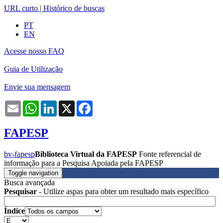
URL curto
|
Histórico de buscas
PT
EN
Acesse nosso FAQ
Guia de Utilização
Envie sua mensagem
Email
WhatsApp
LinkedIn
X
Facebook
FAPESP
bv-fapesp
Biblioteca Virtual da FAPESP
Fonte referencial de
informação para a Pesquisa Apoiada pela FAPESP
Toggle navigation
Busca avançada
Pesquisar
- Utilize aspas para obter um resultado mais específico
Índice