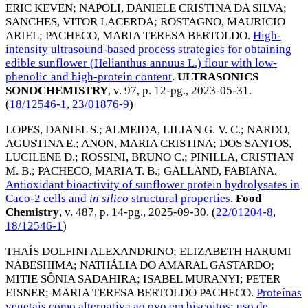
ERIC KEVEN
;
NAPOLI, DANIELE CRISTINA DA SILVA
;
SANCHES, VITOR LACERDA
;
ROSTAGNO, MAURICIO
ARIEL
;
PACHECO, MARIA TERESA BERTOLDO
.
High-
intensity ultrasound-based process strategies for obtaining
edible sunflower (Helianthus annuus L.) flour with low-
phenolic and high-protein content
.
ULTRASONICS
SONOCHEMISTRY
, v. 97, p. 12-pg.,
2023-05-31
.
(
18/12546-1
,
23/01876-9
)
LOPES, DANIEL S.
;
ALMEIDA, LILIAN G. V. C.
;
NARDO,
AGUSTINA E.
;
ANON, MARIA CRISTINA
;
DOS SANTOS,
LUCILENE D.
;
ROSSINI, BRUNO C.
;
PINILLA, CRISTIAN
M. B.
;
PACHECO, MARIA T. B.
;
GALLAND, FABIANA
.
Antioxidant bioactivity of sunflower protein hydrolysates in
Caco-2 cells and
in
silico
structural properties
.
Food
Chemistry
, v. 487, p. 14-pg.,
2025-09-30
. (
22/01204-8
,
18/12546-1
)
THAÍS DOLFINI ALEXANDRINO
;
ELIZABETH HARUMI
NABESHIMA
;
NATHÁLIA DO AMARAL GASTARDO
;
MITIE SÔNIA SADAHIRA
;
ISABEL MURANYI
;
PETER
EISNER
;
MARIA TERESA BERTOLDO PACHECO
.
Proteínas
vegetais como alternativa ao ovo em biscoitos: uso de