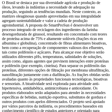
O Brasil se destaca por sua diversidade agrícola e produção de
óleos, levando às indústrias a necessidade de adequação na
produção, seguindo as tendências mundiais. Neste contexto, as
matrizes oleaginosas quando aproveitadas em sua integralidade
agregam sustentabilidade e valor a cadeia de produção
agroindustrial. A proposta do SmartProSun é desenvolver um
processo integrado de reciclagem dos ingredientes da farinha
desengordurada de girassol, resultando em concentrado com teores
de proteína acima de 75% e altamente solúveis (frações ricas em
albumina e globulina), concentrado de fibras alimentares bioativas,
bem como a recuperação de componentes valiosos dos efluentes,
tais como polifenóis e açúcares. Para alcançar esse objetivo serão
utilizados diferentes pHs, temperaturas, salinidades de soluções,
assim como, alguns agentes que previnem interações entre proteínas
e polifenóis (por exemplo, cisteína). Para separar os polifenóis das
proteínas, diferentes opções de filtração por membrana ultrafiltração,
nanofiltração juntamente com a diafiltração. As frações obtidas serão
avaliadas quanto às propriedades funcionais tecnológicas, bioativas
e sensoriais. A bioatividade será explorada para atividade anti-
hipertensiva, antidiabética, antimicrobiana e antioxidante. Os
produtos elaborados serão adaptados para atender às necessidades
específicas de bebidas, nutrição esportiva, substitutos de gordura e
outros produtos com apelos diferenciados. O projeto será apoiado
por vários parceiros da indústria, os procedimentos baseados em
conhecimento científico de estudos anteriores e orientado para