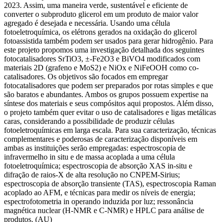
2023. Assim, uma maneira verde, sustentável e eficiente de
converter o subproduto glicerol em um produto de maior valor
agregado é desejada e necessária. Usando uma célula
fotoeletroquímica, os elétrons gerados na oxidação do glicerol
fotoassistida também podem ser usados para gerar hidrogênio. Para
este projeto propomos uma investigação detalhada dos seguintes
fotocatalisadores SrTiO3, ±-Fe2O3 e BiVO4 modificados com
materiais 2D (grafeno e MoS2) e NiOx e NiFeOOH como co-
catalisadores. Os objetivos são focados em empregar
fotocatalisadores que podem ser preparados por rotas simples e que
são baratos e abundantes. Ambos os grupos possuem expertise na
síntese dos materiais e seus compósitos aqui propostos. Além disso,
o projeto também quer evitar o uso de catalisadores e ligas metálicas
caras, considerando a possibilidade de produzir células
fotoeletroquímicas em larga escala. Para sua caracterização, técnicas
complementares e poderosas de caracterização disponíveis em
ambas as instituições serão empregadas: espectroscopia de
infravermelho in situ e de massa acoplada a uma célula
fotoeletroquímica; espectroscopia de absorção XAS in-situ e
difração de raios-X de alta resolução no CNPEM-Sirius;
espectroscopia de absorção transiente (TAS), espectroscopia Raman
acoplado ao AFM, e técnicas para medir os níveis de energia;
espectrofotometria in operando induzida por luz; ressonância
magnética nuclear (H-NMR e C-NMR) e HPLC para análise de
produtos. (AU)