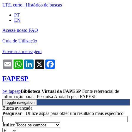
URL curto
|
Histórico de buscas
PT
EN
Acesse nosso FAQ
Guia de Utilização
Envie sua mensagem
Email
WhatsApp
LinkedIn
X
Facebook
FAPESP
bv-fapesp
Biblioteca Virtual da FAPESP
Fonte referencial de
informação para a Pesquisa Apoiada pela FAPESP
Toggle navigation
Busca avançada
Pesquisar
- Utilize aspas para obter um resultado mais específico
Índice