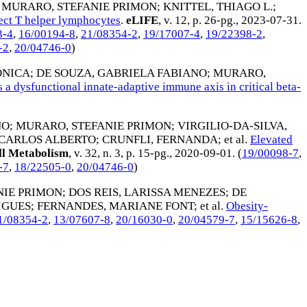
;
MURARO, STEFANIE PRIMON
;
KNITTEL, THIAGO L.
;
ct T helper lymphocytes
.
eLIFE
, v. 12, p. 26-pg.,
2023-07-31
.
3-4
,
16/00194-8
,
21/08354-2
,
19/17007-4
,
19/22398-2
,
-2
,
20/04746-0
)
ONICA
;
DE SOUZA, GABRIELA FABIANO
;
MURARO,
a dysfunctional innate-adaptive immune axis in critical beta-
NO
;
MURARO, STEFANIE PRIMON
;
VIRGILIO-DA-SILVA,
, CARLOS ALBERTO
;
CRUNFLI, FERNANDA
; et al.
Elevated
l Metabolism
, v. 32, n. 3, p. 15-pg.,
2020-09-01
. (
19/00098-7
,
-7
,
18/22505-0
,
20/04746-0
)
NIE PRIMON
;
DOS REIS, LARISSA MENEZES
;
DE
IGUES
;
FERNANDES, MARIANE FONT
; et al.
Obesity-
1/08354-2
,
13/07607-8
,
20/16030-0
,
20/04579-7
,
15/15626-8
,