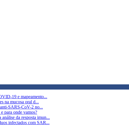
 COVID-19 e mapeamento...
es na mucosa oral d...
is anti-SARS-CoV-2 no...
 e para onde vamos?
nálise da resposta imun...
duos infectados com SAR...