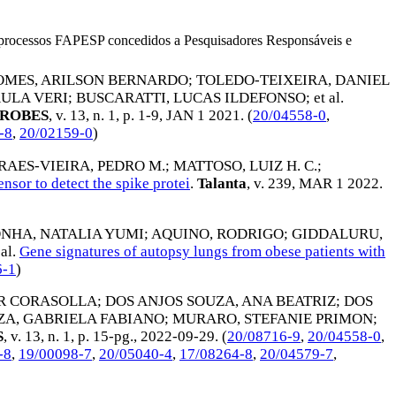
os processos FAPESP concedidos a Pesquisadores Responsáveis e
OMES, ARILSON BERNARDO
;
TOLEDO-TEIXEIRA, DANIEL
AULA VERI
;
BUSCARATTI, LUCAS ILDEFONSO
; et al.
ROBES
, v. 13, n. 1, p. 1-9,
JAN 1 2021
. (
20/04558-0
,
-8
,
20/02159-0
)
AES-VIEIRA, PEDRO M.
;
MATTOSO, LUIZ H. C.
;
sor to detect the spike protei
.
Talanta
, v. 239,
MAR 1 2022
.
NHA, NATALIA YUMI
;
AQUINO, RODRIGO
;
GIDDALURU,
 al.
Gene signatures of autopsy lungs from obese patients with
6-1
)
OR CORASOLLA
;
DOS ANJOS SOUZA, ANA BEATRIZ
;
DOS
ZA, GABRIELA FABIANO
;
MURARO, STEFANIE PRIMON
;
S
, v. 13, n. 1, p. 15-pg.,
2022-09-29
. (
20/08716-9
,
20/04558-0
,
-8
,
19/00098-7
,
20/05040-4
,
17/08264-8
,
20/04579-7
,