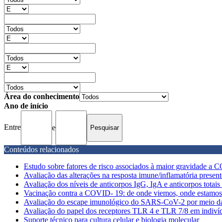
Área do conhecimento
Ano de início
Entre
e
Conteúdos relacionados
Estudo sobre fatores de risco associados à maior gravidade a
Avaliação das alterações na resposta imune/inflamatória present
Avaliação dos níveis de anticorpos IgG, IgA e anticorpos tota
Vacinação contra a COVID- 19: de onde viemos, onde estamos
Avaliação do escape imunológico do SARS-CoV-2 por meio da a
Avaliação do papel dos receptores TLR 4 e TLR 7/8 em indiví
Suporte técnico para cultura celular e biologia molecular