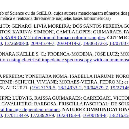
da Web of Science ou da SciELO, cujos autores mencionaram números d
omática e realizada diretamente naquelas bases bibliométricas)
RITO
;
GENARO, LIVIA MOREIRA
;
DOS SANTOS PEREIRA G
NTOS, KARINA
;
SIMEONI, CAMILA LOPES
;
GUIMARAES, P
with SARS-CoV-2 infection of human colonic samples
.
GUT MIC
0
,
17/26908-0
,
20/04579-7
,
20/04919-2
,
19/06372-3
,
13/07607
NARA KAELLE S. C.
;
PROENCA-MODENA, JOSE LUIZ
;
MOR
ion using electrical impedance spectroscopy with an immunosen
 PEREIRA
;
YONEHARA NOMA, ISABELLA HARUMI
;
NORO
HERME
;
SCHUCH, VIVIANE
;
MORAES-VIEIRA, PEDRO M.
; et
78,
AUG 2021
. (
19/27139-5
,
18/14933-2
,
20/04579-7
,
19/2714
IPPE
;
LUDWIG, RAISSA GUIMARAES
;
CARREGARI, VICT
S CAVALHEIRO
;
BARBOSA, PRISCILLA PASCHOAL
;
DE SOU
iral lineage-dependent manner
.
NATURE COMMUNICATION
0
,
17/01184-9
,
17/23920-9
,
16/24163-4
,
16/00194-8
,
18/21635