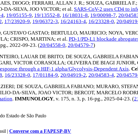
AES, DIOGO
;
FERRARI, ALLAN J. R.
;
SOUZA, GABRIELA F.
O-DA-SILVA, JOO VICTOR
; et al.
SARS-CoV-2 uses CD4 to infe
-4
,
19/05155-9
,
19/13552-8
,
16/18031-8
,
19/00098-7
,
20/0458
2
,
17/23920-9
,
19/06372-3
,
16/24163-4
,
16/23328-0
,
20/04919
, GUSTAVO GASTAO
;
BERTULLO, MAURICIO
;
NOYA, VER
ULA
;
CRISPO, MARTINA
; et al.
PD-1/PD-L1 blockade abrogates 
-pg.,
2022-09-23
. (
20/04558-0
,
20/04579-7
)
NTEIRO, LAUAR DE BRITO
;
DE SOUZA, GABRIELA FABIA
ARI, VICTOR CORASOLLA
;
OLIVEIRA DE BIAGI JUNIOR
esponse through a HIF-1 alpha/Glycolysis-Dependent Axis
.
Cel
8
,
16/23328-0
,
17/01184-9
,
20/04919-2
,
20/04583-4
,
20/04579
ZIERI
;
DE SOUZA, GABRIELA FABIANO
;
MURARO, STEFA
ILIO-DA-SILVA, JOAO VICTOR
;
BERCOT, MARCELO RODR
mation
.
IMMUNOLOGY
, v. 175, n. 3, p. 16-pg.,
2025-04-23
. (
2
do Estado de São Paulo
sil |
Converse com a FAPESP-BV