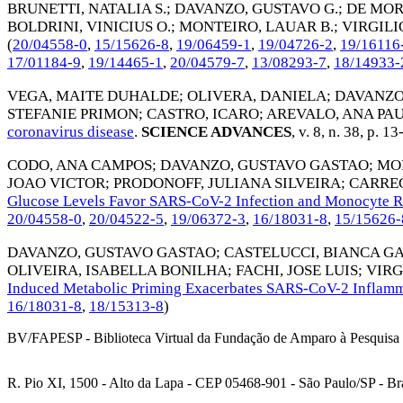
BRUNETTI, NATALIA S.
;
DAVANZO, GUSTAVO G.
;
DE MOR
BOLDRINI, VINICIUS O.
;
MONTEIRO, LAUAR B.
;
VIRGILI
(
20/04558-0
,
15/15626-8
,
19/06459-1
,
19/04726-2
,
19/16116
17/01184-9
,
19/14465-1
,
20/04579-7
,
13/08293-7
,
18/14933-
VEGA, MAITE DUHALDE
;
OLIVERA, DANIELA
;
DAVANZO
STEFANIE PRIMON
;
CASTRO, ICARO
;
AREVALO, ANA PA
coronavirus disease
.
SCIENCE ADVANCES
, v. 8, n. 38, p. 13
CODO, ANA CAMPOS
;
DAVANZO, GUSTAVO GASTAO
;
MO
JOAO VICTOR
;
PRODONOFF, JULIANA SILVEIRA
;
CARREG
Glucose Levels Favor SARS-CoV-2 Infection and Monocyte R
20/04558-0
,
20/04522-5
,
19/06372-3
,
16/18031-8
,
15/15626-
DAVANZO, GUSTAVO GASTAO
;
CASTELUCCI, BIANCA GA
OLIVEIRA, ISABELLA BONILHA
;
FACHI, JOSE LUIS
;
VIRG
Induced Metabolic Priming Exacerbates SARS-CoV-2 Inflam
16/18031-8
,
18/15313-8
)
BV/FAPESP - Biblioteca Virtual da Fundação de Amparo à Pesquisa 
R. Pio XI, 1500 - Alto da Lapa - CEP 05468-901 - São Paulo/SP - Bra