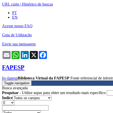
URL curto
|
Histórico de buscas
PT
EN
Acesse nosso FAQ
Guia de Utilização
Envie sua mensagem
Email
WhatsApp
LinkedIn
X
Facebook
FAPESP
bv-fapesp
Biblioteca Virtual da FAPESP
Fonte referencial de info
Toggle navigation
Busca avançada
Pesquisar
- Utilize aspas para obter um resultado mais específico
Índice