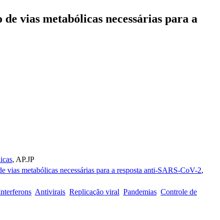
de vias metabólicas necessárias para a
icas
, AP.JP
e vias metabólicas necessárias para a resposta anti-SARS-CoV-2
,
Interferons
Antivirais
Replicação viral
Pandemias
Controle de