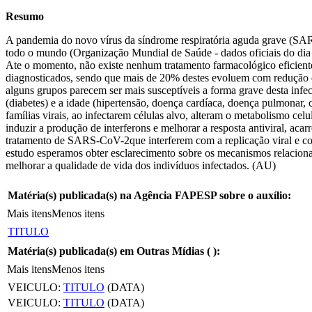
Resumo
A pandemia do novo vírus da síndrome respiratória aguda grave (SAR
todo o mundo (Organização Mundial de Saúde - dados oficiais do dia 2
Ate o momento, não existe nenhum tratamento farmacológico eficient
diagnosticados, sendo que mais de 20% destes evoluem com redução
alguns grupos parecem ser mais susceptíveis a forma grave desta infec
(diabetes) e a idade (hipertensão, doença cardíaca, doença pulmonar, 
famílias virais, ao infectarem células alvo, alteram o metabolismo cel
induzir a produção de interferons e melhorar a resposta antiviral, aca
tratamento de SARS-CoV-2que interferem com a replicação viral e com
estudo esperamos obter esclarecimento sobre os mecanismos relacion
melhorar a qualidade de vida dos indivíduos infectados. (AU)
Matéria(s) publicada(s) na Agência FAPESP sobre o auxílio:
Mais itens
Menos itens
TITULO
Matéria(s) publicada(s) em Outras Mídias (
):
Mais itens
Menos itens
VEICULO:
TITULO
(DATA)
VEICULO:
TITULO
(DATA)