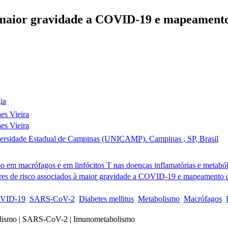
à maior gravidade a COVID-19 e mapeamento 
ia
es Vieira
es Vieira
niversidade Estadual de Campinas (UNICAMP). Campinas , SP, Brasil
 em macrófagos e em linfócitos T nas doenças inflamatórias e metaból
ores de risco associados à maior gravidade a COVID-19 e mapeamento d
VID-19
SARS-CoV-2
Diabetes mellitus
Metabolismo
Macrófagos
olismo | SARS-CoV-2 | Imunometabolismo