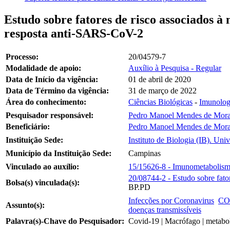
Estudo sobre fatores de risco associados 
resposta anti-SARS-CoV-2
Processo:
20/04579-7
Modalidade de apoio:
Auxílio à Pesquisa - Regular
Data de Início da vigência:
01 de abril de 2020
Data de Término da vigência:
31 de março de 2022
Área do conhecimento:
Ciências Biológicas
-
Imunolog
Pesquisador responsável:
Pedro Manoel Mendes de Mora
Beneficiário:
Pedro Manoel Mendes de Mora
Instituição Sede:
Instituto de Biologia (IB). U
Município da Instituição Sede:
Campinas
Vinculado ao auxílio:
15/15626-8 - Imunometabolismo
20/08744-2 - Estudo sobre fat
Bolsa(s) vinculada(s):
BP.PD
Infecções por Coronavirus
CO
Assunto(s):
doenças transmissíveis
Palavra(s)-Chave do Pesquisador:
Covid-19 | Macrófago | metab