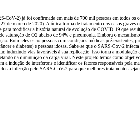
S-CoV-2) já foi confirmada em mais de 700 mil pessoas em todos os c
7 de marco de 2020). A única forma de tratamento dos casos graves cons
e para modificar a história natural de evolução de COVID-19 que resu
 de saturação de O2 abaixo de 94% e pneumonia. Embora o mecanismo
ção. Entre eles estão pessoas com condições médicas pré-existentes, pr
câncer e diabetes) e pessoas idosas. Sabe-se que o SARS-Cov-2 infecta c
ular, induzindo vias favoráveis à sua replicação. Isso torna a modulaçã
rretando na diminuição da carga viral. Neste projeto temos como objetiv
 a indução de interferons e identificar os fatores responsáveis pela 
ados a infecção pelo SARS-CoV-2 para que melhores tratamentos sejam 