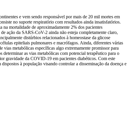
ontinentes e vem sendo responsável por mais de 20 mil mortes em
iste no suporte respiratório com resultados ainda insatisfatórios.
lta na mortalidade de aproximadamente 2% dos pacientes
 de ação da SARS-CoV-2 ainda não esteja completamente claro,
incipalmente distúrbios relacionados à homeostase da glicose
élulas epiteliais pulmonares e macrófagos. Ainda, diferentes várias
o de vias metabólicas específicas algo extremamente promissor para
os determinar as vias metabólicas com potencial terapêutico para o
maior gravidade da COVID-19 em pacientes diabéticos. Com este
dispostos à população visando controlar a disseminação da doença e