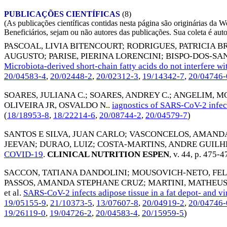
PUBLICAÇÕES CIENTÍFICAS
(8)
(As publicações científicas contidas nesta página são originárias 
Beneficiários, sejam ou não autores das publicações. Sua coleta é aut
PASCOAL, LIVIA BITENCOURT
;
RODRIGUES, PATRICIA B
AUGUSTO
;
PARISE, PIERINA LORENCINI
;
BISPO-DOS-SA
Microbiota-derived short-chain fatty acids do not interfere 
20/04583-4
,
20/02448-2
,
20/02312-3
,
19/14342-7
,
20/04746-
SOARES, JULIANA C.
;
SOARES, ANDREY C.
;
ANGELIM, MO
OLIVEIRA JR, OSVALDO N.
.
iagnostics of SARS-CoV-2 infect
(
18/18953-8
,
18/22214-6
,
20/08744-2
,
20/04579-7
)
SANTOS E SILVA, JUAN CARLO
;
VASCONCELOS, AMANDA
JEEVAN
;
DURAO, LUIZ
;
COSTA-MARTINS, ANDRE GUIL
COVID-19
.
CLINICAL NUTRITION ESPEN
, v. 44, p. 475-4
SACCON, TATIANA DANDOLINI
;
MOUSOVICH-NETO, FEL
PASSOS, AMANDA STEPHANE CRUZ
;
MARTINI, MATHEU
et al.
SARS-CoV-2 infects adipose tissue in a fat depot- and v
19/05155-9
,
21/10373-5
,
13/07607-8
,
20/04919-2
,
20/04746-
19/26119-0
,
19/04726-2
,
20/04583-4
,
20/15959-5
)