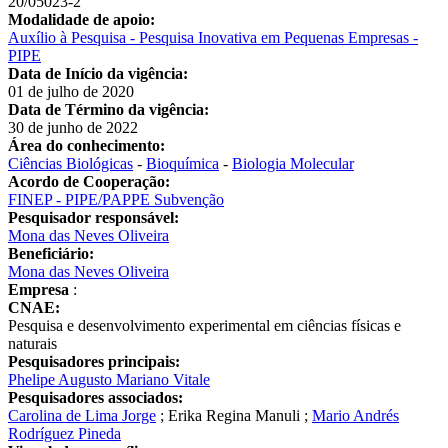
20/05023-2
Modalidade de apoio:
Auxílio à Pesquisa - Pesquisa Inovativa em Pequenas Empresas -
PIPE
Data de Início da vigência:
01 de julho de 2020
Data de Término da vigência:
30 de junho de 2022
Área do conhecimento:
Ciências Biológicas
-
Bioquímica
-
Biologia Molecular
Acordo de Cooperação:
FINEP - PIPE/PAPPE Subvenção
Pesquisador responsável:
Mona das Neves Oliveira
Beneficiário:
Mona das Neves Oliveira
Empresa
:
CNAE:
Pesquisa e desenvolvimento experimental em ciências físicas e
naturais
Pesquisadores principais:
Phelipe Augusto Mariano Vitale
Pesquisadores associados:
Carolina de Lima Jorge
;
Erika Regina Manuli
;
Mario Andrés
Rodríguez Pineda