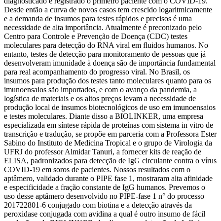
diagnosticado e registrado o primeiro paciente com o COVID-19.
Desde então a curva de novos casos tem crescido logaritmicamente
e a demanda de insumos para testes rápidos e precisos é uma
necessidade de alta importância. Atualmente é preconizado pelo
Centro para Controle e Prevenção de Doença (CDC) testes
moleculares para detecção do RNA viral em fluidos humanos. No
entanto, testes de detecção para monitoramento de pessoas que já
desenvolveram imunidade à doença são de importância fundamental
para real acompanhamento do progresso viral. No Brasil, os
insumos para produção dos testes tanto moleculares quanto para os
imunoensaios são importados, e com o avanço da pandemia, a
logística de materiais e os altos preços levam a necessidade de
produção local de insumos biotecnológicos de uso em imunoensaios
e testes moleculares. Diante disso a BIOLINKER, uma empresa
especializada em síntese rápida de proteínas com sistema in vitro de
transcrição e tradução, se propõe em parceria com a Professora Ester
Sabino do Instituto de Medicina Tropical e o grupo de Virologia da
UFRJ do professor Almidar Tanuri, a fornecer kits de reação de
ELISA, padronizados para detecção de IgG circulante contra o vírus
COVID-19 em soros de pacientes. Nossos resultados com o
aptâmero, validado durante o PIPE fase 1, mostraram alta afinidade
e especificidade a fração constante de IgG humanos. Prevemos o
uso desse aptâmero desenvolvido no PIPE-fase 1 n° do processo
201722801-6 conjugado com biotina e a detecção através da
peroxidase conjugada com avidina a qual é outro insumo de fácil