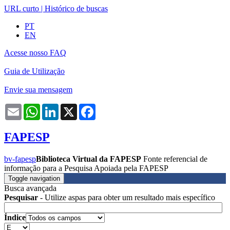
URL curto
|
Histórico de buscas
PT
EN
Acesse nosso FAQ
Guia de Utilização
Envie sua mensagem
Email
WhatsApp
LinkedIn
X
Facebook
FAPESP
bv-fapesp
Biblioteca Virtual da FAPESP
Fonte referencial de
informação para a Pesquisa Apoiada pela FAPESP
Toggle navigation
Busca avançada
Pesquisar
- Utilize aspas para obter um resultado mais específico
Índice