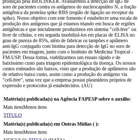
produção pela BIOLINKER. Avaliaremos a detecção de IgG de
soro de pacientes contra os antígenos do nucleocapsídeo N, a fração
antigênica da proteína spike RBS (região de ligação ao receptor da
spike). Nosso objetivo com este fomento é estabelecer uma escala de
produção dos antígenos que já estamos triando em busca de regiões
antigênicas e que inicialmente produzimos em sistema "cell-free" ou
livre de células, e em seguida imobilizá-los em placas de ELISA no
grau de pureza de 85%, além de fabricar os tampões e aptâmero
anti-IgG conjugado com biotina para detecção de IgG no soro de
pacientes em triagem, junto com o Instituto de Medicina Tropical -
FM-USP. Dessa forma, viabilizarmos um ensaio rápido e de
baixíssimo custo para triagem epidemiológica da doença. Os nossos
custos estimados são baixos, visto que a produção de aptâmeros são
de relativo baixo custo, assim como a produção do antígeno via
"cell-free", uma vez que a empresa possui plasmídeos próprios de
expressão e protocolos já estabelecidos. (AU)
Matéria(s) publicada(s) na Agência FAPESP sobre o auxílio:
Mais itens
Menos itens
TITULO
Matéria(s) publicada(s) em Outras Mídias (
):
Mais itens
Menos itens