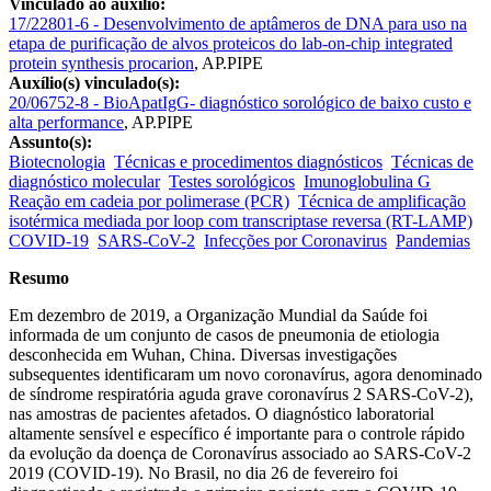
Vinculado ao auxílio:
17/22801-6 - Desenvolvimento de aptâmeros de DNA para uso na
etapa de purificação de alvos proteicos do lab-on-chip integrated
protein synthesis procarion
, AP.PIPE
Auxílio(s) vinculado(s):
20/06752-8 - BioApatIgG- diagnóstico sorológico de baixo custo e
alta performance
,
AP.PIPE
Assunto(s):
Biotecnologia
Técnicas e procedimentos diagnósticos
Técnicas de
diagnóstico molecular
Testes sorológicos
Imunoglobulina G
Reação em cadeia por polimerase (PCR)
Técnica de amplificação
isotérmica mediada por loop com transcriptase reversa (RT-LAMP)
COVID-19
SARS-CoV-2
Infecções por Coronavirus
Pandemias
Resumo
Em dezembro de 2019, a Organização Mundial da Saúde foi
informada de um conjunto de casos de pneumonia de etiologia
desconhecida em Wuhan, China. Diversas investigações
subsequentes identificaram um novo coronavírus, agora denominado
de síndrome respiratória aguda grave coronavírus 2 SARS-CoV-2),
nas amostras de pacientes afetados. O diagnóstico laboratorial
altamente sensível e específico é importante para o controle rápido
da evolução da doença de Coronavírus associado ao SARS-CoV-2
2019 (COVID-19). No Brasil, no dia 26 de fevereiro foi