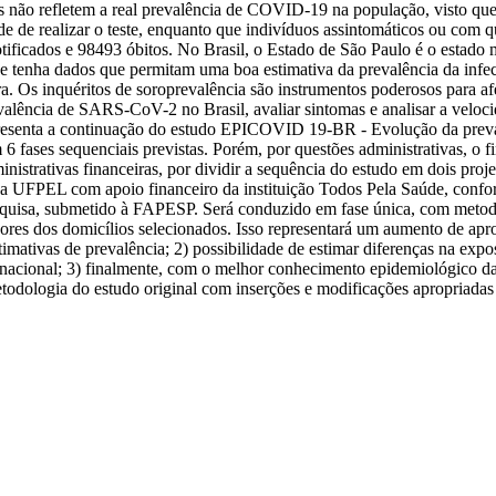
 não refletem a real prevalência de COVID-19 na população, visto que e
 de realizar o teste, enquanto que indivíduos assintomáticos ou com qu
tificados e 98493 óbitos. No Brasil, o Estado de São Paulo é o estado 
e se tenha dados que permitam uma boa estimativa da prevalência da in
ira. Os inquéritos de soroprevalência são instrumentos poderosos para 
evalência de SARS-CoV-2 no Brasil, avaliar sintomas e analisar a veloc
e representa a continuação do estudo EPICOVID 19-BR - Evolução da pre
 fases sequenciais previstas. Porém, por questões administrativas, o fi
strativas financeiras, por dividir a sequência do estudo em dois projet
 UFPEL com apoio financeiro da instituição Todos Pela Saúde, confor
squisa, submetido à FAPESP. Será conduzido em fase única, com metod
adores dos domicílios selecionados. Isso representará um aumento de a
imativas de prevalência; 2) possibilidade de estimar diferenças na expo
o nacional; 3) finalmente, com o melhor conhecimento epidemiológico d
etodologia do estudo original com inserções e modificações apropriadas 