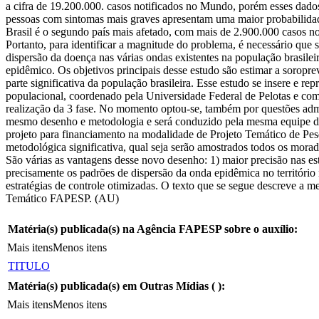
a cifra de 19.200.000. casos notificados no Mundo, porém esses dados
pessoas com sintomas mais graves apresentam uma maior probabilidade
Brasil é o segundo país mais afetado, com mais de 2.900.000 casos no
Portanto, para identificar a magnitude do problema, é necessário qu
dispersão da doença nas várias ondas existentes na população brasile
epidêmico. Os objetivos principais desse estudo são estimar a soropr
parte significativa da população brasileira. Esse estudo se insere 
populacional, coordenado pela Universidade Federal de Pelotas e com 6
realização da 3 fase. No momento optou-se, também por questões admini
mesmo desenho e metodologia e será conduzido pela mesma equipe da
projeto para financiamento na modalidade de Projeto Temático de Pe
metodológica significativa, qual seja serão amostrados todos os mor
São várias as vantagens desse novo desenho: 1) maior precisão nas est
precisamente os padrões de dispersão da onda epidêmica no territóri
estratégias de controle otimizadas. O texto que se segue descreve a m
Temático FAPESP. (AU)
Matéria(s) publicada(s) na Agência FAPESP sobre o auxílio:
Mais itens
Menos itens
TITULO
Matéria(s) publicada(s) em Outras Mídias (
):
Mais itens
Menos itens