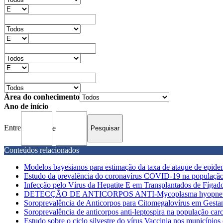
Área do conhecimento
Ano de início
Entre
e
Conteúdos relacionados
Modelos bayesianos para estimação da taxa de ataque de epide
Estudo da prevalência do coronavírus COVID-19 na população 
Infecção pelo Vírus da Hepatite E em Transplantados de Fígado:
DETECÇÃO DE ANTICORPOS ANTI-Mycoplasma hyopneu
Soroprevalência de Anticorpos para Citomegalovírus em Gesta
Soroprevalência de anticorpos anti-leptospira na população carc
Estudo sobre o ciclo silvestre do vírus Vaccinia nos municípios 