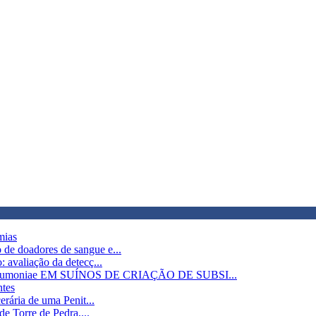
mias
de doadores de sangue e...
 avaliação da detecç...
moniae EM SUÍNOS DE CRIAÇÃO DE SUBSI...
ntes
erária de uma Penit...
de Torre de Pedra,...