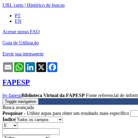
URL curto
|
Histórico de buscas
PT
EN
Acesse nosso FAQ
Guia de Utilização
Envie sua mensagem
Email
WhatsApp
LinkedIn
X
Facebook
FAPESP
bv-fapesp
Biblioteca Virtual da FAPESP
Fonte referencial de info
Toggle navigation
Busca avançada
Pesquisar
- Utilize aspas para obter um resultado mais específico
Índice