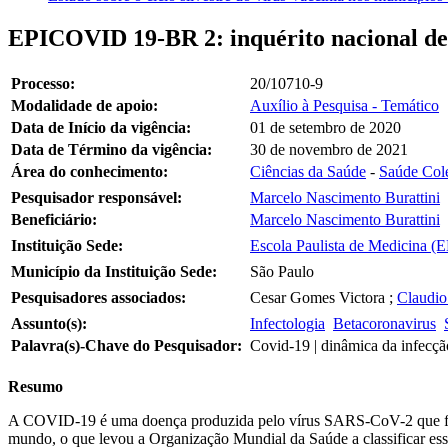
EPICOVID 19-BR 2: inquérito nacional de 
Processo:
20/10710-9
Modalidade de apoio:
Auxílio à Pesquisa - Temático
Data de Início da vigência:
01 de setembro de 2020
Data de Término da vigência:
30 de novembro de 2021
Área do conhecimento:
Ciências da Saúde
-
Saúde Cole
Pesquisador responsável:
Marcelo Nascimento Burattini
Beneficiário:
Marcelo Nascimento Burattini
Instituição Sede:
Escola Paulista de Medicina (
Município da Instituição Sede:
São Paulo
Pesquisadores associados:
Cesar Gomes Victora
;
Claudio
Assunto(s):
Infectologia
Betacoronavirus
Palavra(s)-Chave do Pesquisador:
Covid-19 | dinâmica da infecçã
Resumo
A COVID-19 é uma doença produzida pelo vírus SARS-CoV-2 que faz p
mundo, o que levou a Organização Mundial da Saúde a classificar e