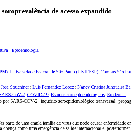
soroprevalência de acesso expandido
tiva
-
Epidemiologia
EPM). Universidade Federal de São Paulo (UNIFESP). Campus São Paulo
 Jose Struchiner
;
Luis Fernandez Lopez
;
Nancy Cristina Junqueira Bel
SARS-CoV-2
COVID-19
Estudos soroepidemiológicos
Epidemias
o por SARS-COV-2 | inquérito soroepidemiológico transversal | propaga
arte de uma ampla família de vírus que pode causar enfermidade em 
ssa doença como uma emergência de saúde internacional e, posteriorm