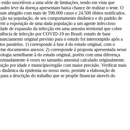
stão suscetíveis a uma série de limitações, tendo em vista que
adro leve da doença apresentam baixa chance de realizar o teste. O
mais atingido com mais de 598.000 casos e 24.500 óbitos notificados.
fecção na população, de seu comportamento dinâmico e do padrão de
aferir a exposição de uma dada população a um agente infeccioso
idade de expansão da infecção em uma amostra territorial que cobre
valência de infecção por COVID-19 no Brasil: estudo de base
nanciamento original previsto para o estudo foi interrompido após a
os paralelos. 1) corresponde à fase 4 do estudo original, com o
me documentos anexos; 2) corresponde à proposta apresentada nesse
ologia semelhante à do estudo original, porém com uma diferença
proximadamente 4 vezes no tamanho amostral calculado originalmente.
sição por idade e município/região com maior precisão. Verificar mais
a dinâmica da epidemia no nosso meio, permitir a elaboração de
para a descrição do trabalho que se propõe financiar através do