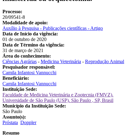
Processo:
20/09541-8
Modalidade de apoio:
Auxílio à Pesquisa - Publicações científicas - Artigo
Data de Início da vigência:
01 de outubro de 2020
Data de Término da vigência:
31 de março de 2021
Área do conhecimento:
Ciências Agrárias
-
Medicina Veterinária
-
Reprodução Animal
Pesquisador responsável:
Camila Infantosi Vannucchi
Beneficiário:
Camila Infantosi Vannucchi
Instituição Sede:
Faculdade de Medicina Veterinária e Zootecnia (FMVZ).
Universidade de São Paulo (USP). São Paulo , SP, Brasil
Município da Instituição Sede:
São Paulo
Assunto(s):
Próstata
Doppler
Resumo