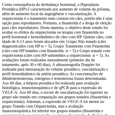
Como consequência do desbalanço hormonal, a Hiperplasia
Prostática (HP) é caracterizada por aumento de volume da próstata,
além de aumento local da angiogênese e vascularização. A
orquiectomia é o tratamento mais comum em cães, porém não é uma
opção para reprodutores. Portanto, a finasterida é a droga de eleição
para cães reprodutores. Desta maneira, o objetivo deste estudo foi
avaliar os efeitos da orquiectomia ou terapia com finasterida no
perfil hormonal e hemodinâmico de cães com HP. Quinze cães, com
idade de 6-13 anos foram alocados em: Grupo Não tratado (cães
diagnosticados com HP-n = 5), Grupo Tratamento com Finasterida
(cães com HP tratados com finasterida -n = 5) e Grupo tratado com
orquiectomia (cães com HP submetidos a orquiectomia -n = 5). As
avaliações foram realizadas mensalmente (primeiro dia de
tratamento, após 30 e 60 dias). A ultrasonografia Doppler foi
realizada para mensuração do volume prostático, vascularização e
perfil hemodinâmico da artéria prostática. As concentrações de
dihidrotestosterona, estrógeno e testosterona foram determinadas.
Aos 60 dias, a biópsia prostática foi realizada para avaliação
histológica, imunoistoquímica e de qPCR para a expressão do
VEGF-A. Aos 60 dias, o escore de vascularização foi superior no
grupo não tratado em comparação aos grupos tratados (finasterida e
orquiectomia). Ademais, a expressão de VEGF-A foi menor no
grupo Tratado com Orquiectomia, mas a avaliação
imunoistoquímica foi inferior nos grupos tratados (finasterida e