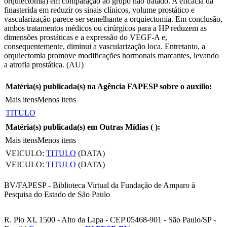
orquiectomia) em comparação ao grupo não tratado. A eficácia da
finasterida em reduzir os sinais clínicos, volume prostático e
vascularização parece ser semelhante a orquiectomia. Em conclusão,
ambos tratamentos médicos ou cirúrgicos para a HP reduzem as
dimensões prostáticas e a expressão do VEGF-A e,
consequentemente, diminui a vascularização loca. Entretanto, a
orquiectomia promove modificações hormonais marcantes, levando
a atrofia prostática. (AU)
Matéria(s) publicada(s) na Agência FAPESP sobre o auxílio:
Mais itens
Menos itens
TITULO
Matéria(s) publicada(s) em Outras Mídias (
):
Mais itens
Menos itens
VEICULO:
TITULO
(DATA)
VEICULO:
TITULO
(DATA)
BV/FAPESP - Biblioteca Virtual da Fundação de Amparo à
Pesquisa do Estado de São Paulo
R. Pio XI, 1500 - Alto da Lapa - CEP 05468-901 - São Paulo/SP -