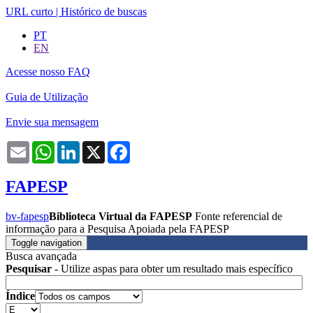
URL curto
|
Histórico de buscas
PT
EN
Acesse nosso FAQ
Guia de Utilização
Envie sua mensagem
Email
WhatsApp
LinkedIn
X
Facebook
FAPESP
bv-fapesp
Biblioteca Virtual da FAPESP
Fonte referencial de
informação para a Pesquisa Apoiada pela FAPESP
Toggle navigation
Busca avançada
Pesquisar
- Utilize aspas para obter um resultado mais específico
Índice