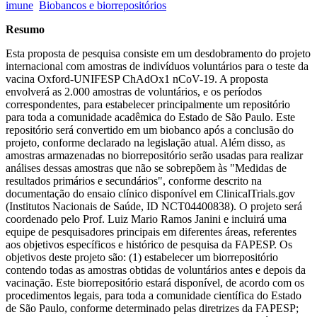
imune
Biobancos e biorrepositórios
Resumo
Esta proposta de pesquisa consiste em um desdobramento do projeto
internacional com amostras de indivíduos voluntários para o teste da
vacina Oxford-UNIFESP ChAdOx1 nCoV-19. A proposta
envolverá as 2.000 amostras de voluntários, e os períodos
correspondentes, para estabelecer principalmente um repositório
para toda a comunidade acadêmica do Estado de São Paulo. Este
repositório será convertido em um biobanco após a conclusão do
projeto, conforme declarado na legislação atual. Além disso, as
amostras armazenadas no biorrepositório serão usadas para realizar
análises dessas amostras que não se sobrepõem às "Medidas de
resultados primários e secundários", conforme descrito na
documentação do ensaio clínico disponível em ClinicalTrials.gov
(Institutos Nacionais de Saúde, ID NCT04400838). O projeto será
coordenado pelo Prof. Luiz Mario Ramos Janini e incluirá uma
equipe de pesquisadores principais em diferentes áreas, referentes
aos objetivos específicos e histórico de pesquisa da FAPESP. Os
objetivos deste projeto são: (1) estabelecer um biorrepositório
contendo todas as amostras obtidas de voluntários antes e depois da
vacinação. Este biorrepositório estará disponível, de acordo com os
procedimentos legais, para toda a comunidade científica do Estado
de São Paulo, conforme determinado pelas diretrizes da FAPESP;