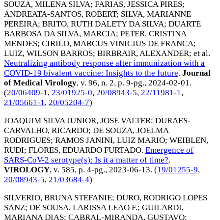
SOUZA, MILENA SILVA
;
FARIAS, JESSICA PIRES
;
ANDREATA-SANTOS, ROBERT
;
SILVA, MARIANNE
PEREIRA
;
BRITO, RUTH DALETY DA SILVA
;
DUARTE
BARBOSA DA SILVA, MARCIA
;
PETER, CRISTINA
MENDES
;
CIRILO, MARCUS VINICIUS DE FRANCA
;
LUIZ, WILSON BARROS
;
BIRBRAIR, ALEXANDER
; et al.
Neutralizing antibody response after immunization with a
COVID-19 bivalent vaccine: Insights to the future
.
Journal
of Medical Virology
, v. 96, n. 2, p. 9-pg.,
2024-02-01
.
(
20/06409-1
,
23/01925-0
,
20/08943-5
,
22/11981-1
,
21/05661-1
,
20/05204-7
)
JOAQUIM SILVA JUNIOR, JOSE VALTER
;
DURAES-
CARVALHO, RICARDO
;
DE SOUZA, JOELMA
RODRIGUES
;
RAMOS JANINI, LUIZ MARIO
;
WEIBLEN,
RUDI
;
FLORES, EDUARDO FURTADO
.
Emergence of
SARS-CoV-2 serotype(s): Is it a matter of time?
.
VIROLOGY
, v. 585, p. 4-pg.,
2023-06-13
. (
19/01255-9
,
20/08943-5
,
21/03684-4
)
SILVERIO, BRUNA STEFANIE
;
DURO, RODRIGO LOPES
SANZ
;
DE SOUSA, LARISSA LEAO F.
;
GUILARDI,
MARIANA DIAS
;
CABRAL-MIRANDA, GUSTAVO
;