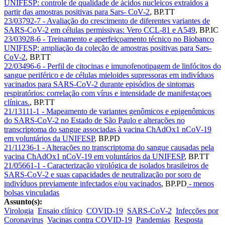
UNIFESP: controle de qualidade de ácidos nucleicos extraídos a
partir das amostras positivas para Sars- CoV-2
,
BP.TT
23/03792-7 - Avaliação do crescimento de diferentes variantes de
SARS-CoV-2 em células permissivas: Vero CCL-81 e A549
,
BP.IC
23/03928-6 - Treinamento e aperfeiçoamento técnico no Biobanco
UNIFESP: ampliação da coleção de amostras positivas para Sars-
CoV-2
,
BP.TT
22/03496-6 - Perfil de citocinas e imunofenotipagem de linfócitos do
sangue periférico e de células mieloides supressoras em indivíduos
vacinados para SARS-CoV-2 durante episódios de sintomas
respiratórios: correlação com vírus e intensidade de manifestaçoes
clínicas.
,
BP.TT
21/13111-1 - Mapeamento de variantes genômicos e epigenômicos
do SARS-CoV-2 no Estado de São Paulo e alterações no
transcriptoma do sangue associadas à vacina ChAdOx1 nCoV-19
em voluntários da UNIFESP
,
BP.PD
21/11236-1 - Alterações no transcriptoma do sangue causadas pela
vacina ChAdOx1 nCoV-19 em voluntários da UNIFESP
,
BP.TT
21/05661-1 - Caracterização virológica de isolados brasileiros de
SARS-CoV-2 e suas capacidades de neutralização por soro de
indivíduos previamente infectados e/ou vacinados
,
BP.PD
- menos
bolsas vinculadas
Assunto(s):
Virologia
Ensaio clínico
COVID-19
SARS-CoV-2
Infecções por
Coronavirus
Vacinas contra COVID-19
Pandemias
Resposta