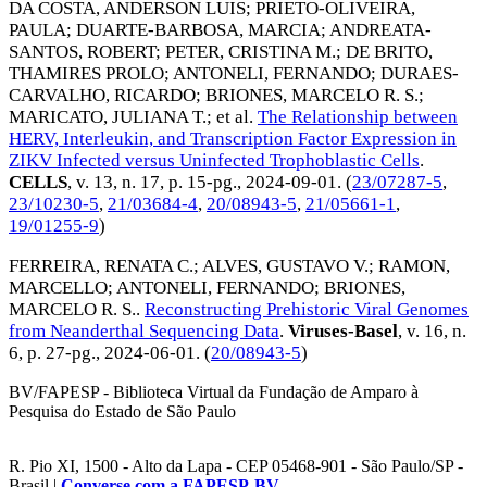
DA COSTA, ANDERSON LUIS
;
PRIETO-OLIVEIRA,
PAULA
;
DUARTE-BARBOSA, MARCIA
;
ANDREATA-
SANTOS, ROBERT
;
PETER, CRISTINA M.
;
DE BRITO,
THAMIRES PROLO
;
ANTONELI, FERNANDO
;
DURAES-
CARVALHO, RICARDO
;
BRIONES, MARCELO R. S.
;
MARICATO, JULIANA T.
; et al.
The Relationship between
HERV, Interleukin, and Transcription Factor Expression in
ZIKV Infected versus Uninfected Trophoblastic Cells
.
CELLS
, v. 13, n. 17, p. 15-pg.,
2024-09-01
. (
23/07287-5
,
23/10230-5
,
21/03684-4
,
20/08943-5
,
21/05661-1
,
19/01255-9
)
FERREIRA, RENATA C.
;
ALVES, GUSTAVO V.
;
RAMON,
MARCELLO
;
ANTONELI, FERNANDO
;
BRIONES,
MARCELO R. S.
.
Reconstructing Prehistoric Viral Genomes
from Neanderthal Sequencing Data
.
Viruses-Basel
, v. 16, n.
6, p. 27-pg.,
2024-06-01
. (
20/08943-5
)
BV/FAPESP - Biblioteca Virtual da Fundação de Amparo à
Pesquisa do Estado de São Paulo
R. Pio XI, 1500 - Alto da Lapa - CEP 05468-901 - São Paulo/SP -
Brasil |
Converse com a FAPESP-BV