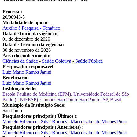
Processo:
20/08943-5
Modalidade de apoio:
Auxílio à Pesquisa - Temático
Data de Início da vigência:
01 de dezembro de 2020
Data de Término da vigência:
30 de novembro de 2026
Área do conhecimento:
Ciências da Saúde
-
Saúde Coletiva
-
Saúde Pública
Pesquisador responsável:
Luiz Mário Ramos Janini
Beneficiário:
Luiz Mário Ramos Janini
Instituição Sede:
Escola Paulista de Medicina (EPM). Universidade Federal de São
Paulo (UNIFESP). Campus São Paulo. São Paulo , SP, Brasil
Município da Instituição Sede:
São Paulo
Pesquisadores principais ( Últimos ):
Marcelo Ribeiro da Silva Briones
;
Maria Isabel de Moraes Pinto
Pesquisadores principais ( Anteriores) :
Marcelo Ribeiro da Silva Briones
;
Maria Isabel de Moraes Pinto