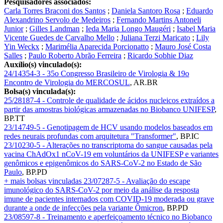
Pesquisadores associados:
Carla Torres Braconi dos Santos
;
Daniela Santoro Rosa
;
Eduardo
Alexandrino Servolo de Medeiros
;
Fernando Martins Antoneli
Junior
;
Gilles Landman
;
Ieda Maria Longo Maugéri
;
Isabel Maria
Vicente Guedes de Carvalho Mello
;
Juliana Terzi Maricato
;
Lily
Yin Weckx
;
Marimélia Aparecida Porcionatto
;
Mauro José Costa
Salles
;
Paulo Roberto Abrão Ferreira
;
Ricardo Sobhie Diaz
Auxílio(s) vinculado(s):
24/14354-3 - 35o Congresso Brasileiro de Virologia & 19o
Encontro de Virologia do MERCOSUL
,
AR.BR
Bolsa(s) vinculada(s):
25/28187-4 - Controle de qualidade de ácidos nucleicos extraídos a
partir das amostras biológicas armazenadas no Biobanco UNIFESP
,
BP.TT
23/14749-5 - Genotipagem de HCV usando modelos baseados em
redes neurais profundas com arquitetura "Transformer"
,
BP.IC
23/10230-5 - Alterações no transcriptoma do sangue causadas pela
vacina ChAdOx1 nCoV-19 em voluntários da UNIFESP e variantes
genômicos e epigenômicos do SARS-CoV-2 no Estado de São
Paulo
,
BP.PD
+ mais bolsas vinculadas
23/07287-5 - Avaliação do escape
imunológico do SARS-CoV-2 por meio da análise da resposta
imune de pacientes internados com COVID-19 moderada ou grave
durante a onde de infecções pela variante Ômicron
,
BP.PD
23/08597-8 - Treinamento e aperfeiçoamento técnico no Biobanco