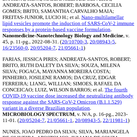
ANDREATA-SANTOS, ROBERT
;
BARBOSA, CECILIA
GOMES
;
BRITO, SAMANTHA CARVALHO MAIA
;
FREITAS-JUNIOR, LUCIO H.
; et al.
Nano-multilamellar
lipid vesicles promote the induction of SARS-CoV-2 immune
responses by a protein-based vaccine formulation
.
Nanomedicine-Nanotechnology Biology and Medicine
, v.
45, p. 11-pg.,
2022-08-31
. (
20/10700-3
,
20/08943-5
,
16/23560-0
,
20/05204-7
,
21/05661-1
)
FARIAS, JESSICA PIRES
;
ANDREATA-SANTOS, ROBERT
;
BRITO, RUTH DALETY DA SILVA
;
SOUZA, MILENA
SILVA
;
FOGACA, MAYANNA MOREIRA COSTA
;
PINHEIRO, JOSILENE RAMOS
;
DA CRUZ, EDGAR
FERREIRA
;
LIANG, WILLIAN
;
SIMOES, RAFAEL DA
CONCEICAO
;
LUIZ, WILSON BARROS
; et al.
The fourth
COVID-19 vaccine dose increased the neutralizing antibody
response against the SARS-CoV-2 Omicron (B.1.1.529)
variant in a diverse Brazilian population
.
MICROBIOLOGY SPECTRUM
, v. N/A, p. 16-pg.,
2023-
11-01
. (
20/05204-7
,
21/05661-1
,
20/08943-5
,
22/11981-1
)
NUNES, JOAO PEDRO DA SILVA
;
SILVA, MARIANGELA