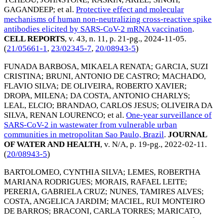
GAGANDEEP
; et al.
Protective effect and molecular
mechanisms of human non-neutralizing cross-reactive spike
antibodies elicited by SARS-CoV-2 mRNA vaccination
.
CELL REPORTS
, v. 43, n. 11, p. 21-pg.,
2024-11-05
.
(
21/05661-1
,
23/02345-7
,
20/08943-5
)
FUNADA BARBOSA, MIKAELA RENATA
;
GARCIA, SUZI
CRISTINA
;
BRUNI, ANTONIO DE CASTRO
;
MACHADO,
FLAVIO SILVA
;
DE OLIVEIRA, ROBERTO XAVIER
;
DROPA, MILENA
;
DA COSTA, ANTONIO CHARLYS
;
LEAL, ELCIO
;
BRANDAO, CARLOS JESUS
;
OLIVEIRA DA
SILVA, RENAN LOURENCO
; et al.
One-year surveillance of
SARS-CoV-2 in wastewater from vulnerable urban
communities in metropolitan Sao Paulo, Brazil
.
JOURNAL
OF WATER AND HEALTH
, v. N/A, p. 19-pg.,
2022-02-11
.
(
20/08943-5
)
BARTOLOMEO, CYNTHIA SILVA
;
LEMES, ROBERTHA
MARIANA RODRIGUES
;
MORAIS, RAFAEL LEITE
;
PERERIA, GABRIELA CRUZ
;
NUNES, TAMIRES ALVES
;
COSTA, ANGELICA JARDIM
;
MACIEL, RUI MONTEIRO
DE BARROS
;
BRACONI, CARLA TORRES
;
MARICATO,