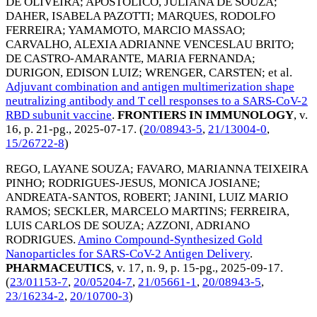
DE OLIVEIRA
;
APOSTOLICO, JULIANA DE SOUZA
;
DAHER, ISABELA PAZOTTI
;
MARQUES, RODOLFO
FERREIRA
;
YAMAMOTO, MARCIO MASSAO
;
CARVALHO, ALEXIA ADRIANNE VENCESLAU BRITO
;
DE CASTRO-AMARANTE, MARIA FERNANDA
;
DURIGON, EDISON LUIZ
;
WRENGER, CARSTEN
; et al.
Adjuvant combination and antigen multimerization shape
neutralizing antibody and T cell responses to a SARS-CoV-2
RBD subunit vaccine
.
FRONTIERS IN IMMUNOLOGY
, v.
16, p. 21-pg.,
2025-07-17
. (
20/08943-5
,
21/13004-0
,
15/26722-8
)
REGO, LAYANE SOUZA
;
FAVARO, MARIANNA TEIXEIRA
PINHO
;
RODRIGUES-JESUS, MONICA JOSIANE
;
ANDREATA-SANTOS, ROBERT
;
JANINI, LUIZ MARIO
RAMOS
;
SECKLER, MARCELO MARTINS
;
FERREIRA,
LUIS CARLOS DE SOUZA
;
AZZONI, ADRIANO
RODRIGUES
.
Amino Compound-Synthesized Gold
Nanoparticles for SARS-CoV-2 Antigen Delivery
.
PHARMACEUTICS
, v. 17, n. 9, p. 15-pg.,
2025-09-17
.
(
23/01153-7
,
20/05204-7
,
21/05661-1
,
20/08943-5
,
23/16234-2
,
20/10700-3
)