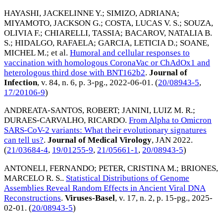
HAYASHI, JACKELINNE Y.
;
SIMIZO, ADRIANA
;
MIYAMOTO, JACKSON G.
;
COSTA, LUCAS V. S.
;
SOUZA,
OLIVIA F.
;
CHIARELLI, TASSIA
;
BACAROV, NATALIA B.
S.
;
HIDALGO, RAFAELA
;
GARCIA, LETICIA D.
;
SOANE,
MICHEL M.
; et al.
Humoral and cellular responses to
vaccination with homologous CoronaVac or ChAdOx1 and
heterologous third dose with BNT162b2
.
Journal of
Infection
, v. 84, n. 6, p. 3-pg.,
2022-06-01
. (
20/08943-5
,
17/20106-9
)
ANDREATA-SANTOS, ROBERT
;
JANINI, LUIZ M. R.
;
DURAES-CARVALHO, RICARDO
.
From Alpha to Omicron
SARS-CoV-2 variants: What their evolutionary signatures
can tell us?
.
Journal of Medical Virology
,
JAN 2022
.
(
21/03684-4
,
19/01255-9
,
21/05661-1
,
20/08943-5
)
ANTONELI, FERNANDO
;
PETER, CRISTINA M.
;
BRIONES,
MARCELO R. S.
.
Statistical Distributions of Genome
Assemblies Reveal Random Effects in Ancient Viral DNA
Reconstructions
.
Viruses-Basel
, v. 17, n. 2, p. 15-pg.,
2025-
02-01
. (
20/08943-5
)