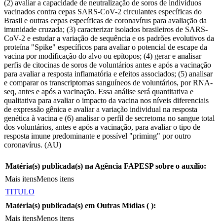
(2) avaliar a capacidade de neutralização de soros de indivíduos
vacinados contra cepas SARS-CoV-2 circulantes específicas do
Brasil e outras cepas específicas de coronavírus para avaliação da
imunidade cruzada; (3) caracterizar isolados brasileiros de SARS-
CoV-2 e estudar a variação de sequência e os padrões evolutivos da
proteína "Spike" específicos para avaliar o potencial de escape da
vacina por modificação do alvo ou epítopos; (4) gerar e analisar
perfis de citocinas de soros de voluntários antes e após a vacinação
para avaliar a resposta inflamatória e efeitos associados; (5) analisar
e comparar os transcriptomas sanguíneos de voluntários, por RNA-
seq, antes e após a vacinação. Essa análise será quantitativa e
qualitativa para avaliar o impacto da vacina nos níveis diferenciais
de expressão gênica e avaliar a variação individual na resposta
genética à vacina e (6) analisar o perfil de secretoma no sangue total
dos voluntários, antes e após a vacinação, para avaliar o tipo de
resposta imune predominante e possível "priming" por outro
coronavírus. (AU)
Matéria(s) publicada(s) na Agência FAPESP sobre o auxílio:
Mais itens
Menos itens
TITULO
Matéria(s) publicada(s) em Outras Mídias (
):
Mais itens
Menos itens