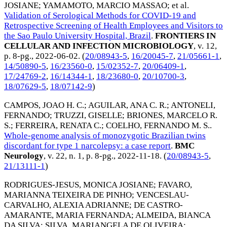
JOSIANE
;
YAMAMOTO, MARCIO MASSAO
; et al.
Validation of Serological Methods for COVID-19 and
Retrospective Screening of Health Employees and Visitors to
the Sao Paulo University Hospital, Brazil
.
FRONTIERS IN
CELLULAR AND INFECTION MICROBIOLOGY
, v. 12,
p. 8-pg.,
2022-06-02
. (
20/08943-5
,
16/20045-7
,
21/05661-1
,
14/50890-5
,
16/23560-0
,
15/02352-7
,
20/06409-1
,
17/24769-2
,
16/14344-1
,
18/23680-0
,
20/10700-3
,
18/07629-5
,
18/07142-9
)
CAMPOS, JOAO H. C.
;
AGUILAR, ANA C. R.
;
ANTONELI,
FERNANDO
;
TRUZZI, GISELLE
;
BRIONES, MARCELO R.
S.
;
FERREIRA, RENATA C.
;
COELHO, FERNANDO M. S.
.
Whole-genome analysis of monozygotic Brazilian twins
discordant for type 1 narcolepsy: a case report
.
BMC
Neurology
, v. 22, n. 1, p. 8-pg.,
2022-11-18
. (
20/08943-5
,
21/13111-1
)
RODRIGUES-JESUS, MONICA JOSIANE
;
FAVARO,
MARIANNA TEIXEIRA DE PINHO
;
VENCESLAU-
CARVALHO, ALEXIA ADRIANNE
;
DE CASTRO-
AMARANTE, MARIA FERNANDA
;
ALMEIDA, BIANCA
DA SILVA
;
SILVA, MARIANGELA DE OLIVEIRA
;