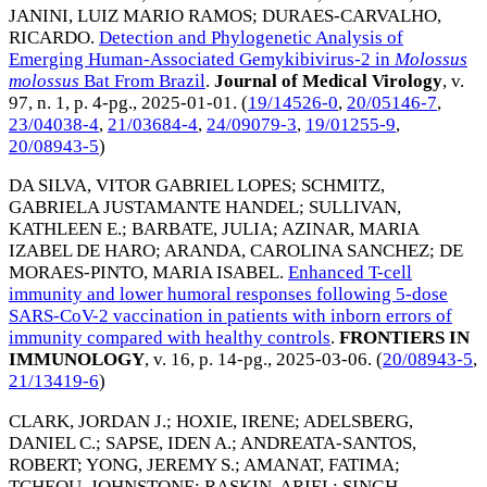
JANINI, LUIZ MARIO RAMOS
;
DURAES-CARVALHO,
RICARDO
.
Detection and Phylogenetic Analysis of
Emerging Human-Associated Gemykibivirus-2 in
Molossus
molossus
Bat From Brazil
.
Journal of Medical Virology
, v.
97, n. 1, p. 4-pg.,
2025-01-01
. (
19/14526-0
,
20/05146-7
,
23/04038-4
,
21/03684-4
,
24/09079-3
,
19/01255-9
,
20/08943-5
)
DA SILVA, VITOR GABRIEL LOPES
;
SCHMITZ,
GABRIELA JUSTAMANTE HANDEL
;
SULLIVAN,
KATHLEEN E.
;
BARBATE, JULIA
;
AZINAR, MARIA
IZABEL DE HARO
;
ARANDA, CAROLINA SANCHEZ
;
DE
MORAES-PINTO, MARIA ISABEL
.
Enhanced T-cell
immunity and lower humoral responses following 5-dose
SARS-CoV-2 vaccination in patients with inborn errors of
immunity compared with healthy controls
.
FRONTIERS IN
IMMUNOLOGY
, v. 16, p. 14-pg.,
2025-03-06
. (
20/08943-5
,
21/13419-6
)
CLARK, JORDAN J.
;
HOXIE, IRENE
;
ADELSBERG,
DANIEL C.
;
SAPSE, IDEN A.
;
ANDREATA-SANTOS,
ROBERT
;
YONG, JEREMY S.
;
AMANAT, FATIMA
;
TCHEOU, JOHNSTONE
;
RASKIN, ARIEL
;
SINGH,