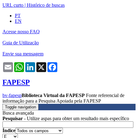
URL curto
|
Histórico de buscas
PT
EN
Acesse nosso FAQ
Guia de Utilização
Envie sua mensagem
Email
WhatsApp
LinkedIn
X
Facebook
FAPESP
bv-fapesp
Biblioteca Virtual da FAPESP
Fonte referencial de
informação para a Pesquisa Apoiada pela FAPESP
Toggle navigation
Busca avançada
Pesquisar
- Utilize aspas para obter um resultado mais específico
Índice