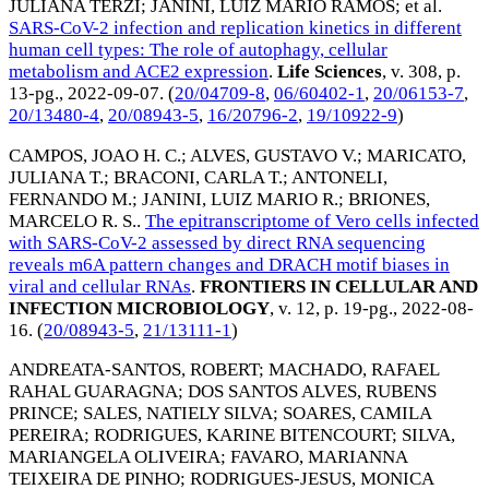
JULIANA TERZI
;
JANINI, LUIZ MARIO RAMOS
; et al.
SARS-CoV-2 infection and replication kinetics in different
human cell types: The role of autophagy, cellular
metabolism and ACE2 expression
.
Life Sciences
, v. 308, p.
13-pg.,
2022-09-07
. (
20/04709-8
,
06/60402-1
,
20/06153-7
,
20/13480-4
,
20/08943-5
,
16/20796-2
,
19/10922-9
)
CAMPOS, JOAO H. C.
;
ALVES, GUSTAVO V.
;
MARICATO,
JULIANA T.
;
BRACONI, CARLA T.
;
ANTONELI,
FERNANDO M.
;
JANINI, LUIZ MARIO R.
;
BRIONES,
MARCELO R. S.
.
The epitranscriptome of Vero cells infected
with SARS-CoV-2 assessed by direct RNA sequencing
reveals m6A pattern changes and DRACH motif biases in
viral and cellular RNAs
.
FRONTIERS IN CELLULAR AND
INFECTION MICROBIOLOGY
, v. 12, p. 19-pg.,
2022-08-
16
. (
20/08943-5
,
21/13111-1
)
ANDREATA-SANTOS, ROBERT
;
MACHADO, RAFAEL
RAHAL GUARAGNA
;
DOS SANTOS ALVES, RUBENS
PRINCE
;
SALES, NATIELY SILVA
;
SOARES, CAMILA
PEREIRA
;
RODRIGUES, KARINE BITENCOURT
;
SILVA,
MARIANGELA OLIVEIRA
;
FAVARO, MARIANNA
TEIXEIRA DE PINHO
;
RODRIGUES-JESUS, MONICA