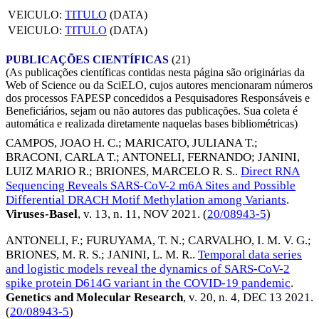
VEICULO:
TITULO
(DATA)
VEICULO:
TITULO
(DATA)
PUBLICAÇÕES CIENTÍFICAS
(21)
(As publicações científicas contidas nesta página são originárias da
Web of Science ou da SciELO, cujos autores mencionaram números
dos processos FAPESP concedidos a Pesquisadores Responsáveis e
Beneficiários, sejam ou não autores das publicações. Sua coleta é
automática e realizada diretamente naquelas bases bibliométricas)
CAMPOS, JOAO H. C.
;
MARICATO, JULIANA T.
;
BRACONI, CARLA T.
;
ANTONELI, FERNANDO
;
JANINI,
LUIZ MARIO R.
;
BRIONES, MARCELO R. S.
.
Direct RNA
Sequencing Reveals SARS-CoV-2 m6A Sites and Possible
Differential DRACH Motif Methylation among Variants
.
Viruses-Basel
, v. 13, n. 11,
NOV 2021
. (
20/08943-5
)
ANTONELI, F.
;
FURUYAMA, T. N.
;
CARVALHO, I. M. V. G.
;
BRIONES, M. R. S.
;
JANINI, L. M. R.
.
Temporal data series
and logistic models reveal the dynamics of SARS-CoV-2
spike protein D614G variant in the COVID-19 pandemic
.
Genetics and Molecular Research
, v. 20, n. 4,
DEC 13 2021
.
(
20/08943-5
)