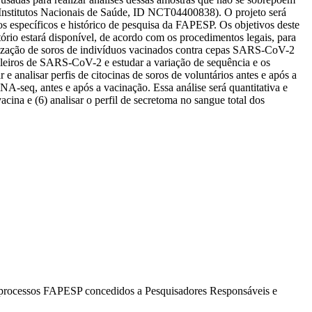
 (Institutos Nacionais de Saúde, ID NCT04400838). O projeto será
os específicos e histórico de pesquisa da FAPESP. Os objetivos deste
tório estará disponível, de acordo com os procedimentos legais, para
alização de soros de indivíduos vacinados contra cepas SARS-CoV-2
asileiros de SARS-CoV-2 e estudar a variação de sequência e os
e analisar perfis de citocinas de soros de voluntários antes e após a
RNA-seq, antes e após a vacinação. Essa análise será quantitativa e
vacina e (6) analisar o perfil de secretoma no sangue total dos
os processos FAPESP concedidos a Pesquisadores Responsáveis e