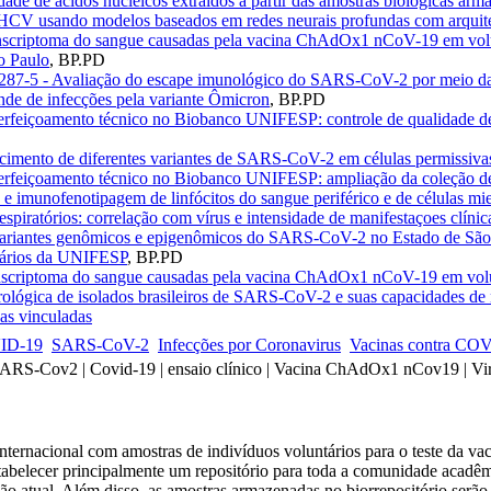
dade de ácidos nucleicos extraídos a partir das amostras biológicas 
HCV usando modelos baseados em redes neurais profundas com arquite
ranscriptoma do sangue causadas pela vacina ChAdOx1 nCoV-19 em vol
o Paulo
,
BP.PD
287-5 - Avaliação do escape imunológico do SARS-CoV-2 por meio da
nde de infecções pela variante Ômicron
,
BP.PD
rfeiçoamento técnico no Biobanco UNIFESP: controle de qualidade de ác
scimento de diferentes variantes de SARS-CoV-2 em células permissi
erfeiçoamento técnico no Biobanco UNIFESP: ampliação da coleção de
as e imunofenotipagem de linfócitos do sangue periférico e de células
espiratórios: correlação com vírus e intensidade de manifestaçoes clínic
riantes genômicos e epigenômicos do SARS-CoV-2 no Estado de São Pa
ários da UNIFESP
,
BP.PD
ranscriptoma do sangue causadas pela vacina ChAdOx1 nCoV-19 em vo
rológica de isolados brasileiros de SARS-CoV-2 e suas capacidades de 
as vinculadas
ID-19
SARS-CoV-2
Infecções por Coronavirus
Vacinas contra CO
 SARS-Cov2 | Covid-19 | ensaio clínico | Vacina ChAdOx1 nCov19 | Vi
 internacional com amostras de indivíduos voluntários para o teste 
stabelecer principalmente um repositório para toda a comunidade acadê
ão atual. Além disso, as amostras armazenadas no biorrepositório serão