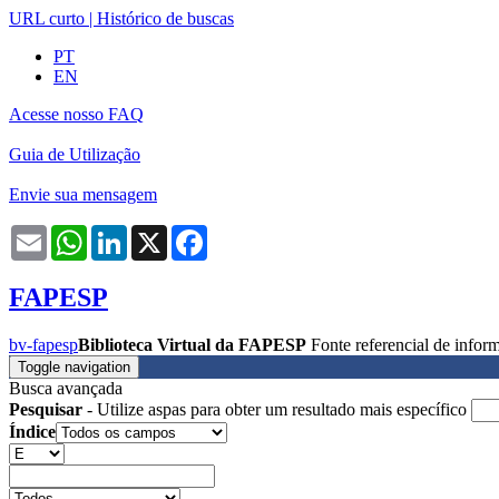
URL curto
|
Histórico de buscas
PT
EN
Acesse nosso FAQ
Guia de Utilização
Envie sua mensagem
Email
WhatsApp
LinkedIn
X
Facebook
FAPESP
bv-fapesp
Biblioteca Virtual da FAPESP
Fonte referencial de info
Toggle navigation
Busca avançada
Pesquisar
- Utilize aspas para obter um resultado mais específico
Índice