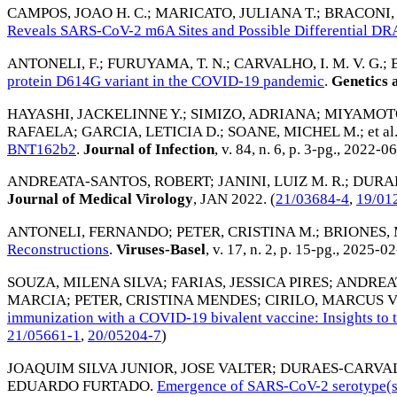
CAMPOS, JOAO H. C.
;
MARICATO, JULIANA T.
;
BRACONI,
Reveals SARS-CoV-2 m6A Sites and Possible Differential D
ANTONELI, F.
;
FURUYAMA, T. N.
;
CARVALHO, I. M. V. G.
;
protein D614G variant in the COVID-19 pandemic
.
Genetics 
HAYASHI, JACKELINNE Y.
;
SIMIZO, ADRIANA
;
MIYAMOTO
RAFAELA
;
GARCIA, LETICIA D.
;
SOANE, MICHEL M.
; et al
BNT162b2
.
Journal of Infection
, v. 84, n. 6, p. 3-pg.,
2022-06
ANDREATA-SANTOS, ROBERT
;
JANINI, LUIZ M. R.
;
DURA
Journal of Medical Virology
,
JAN 2022
. (
21/03684-4
,
19/01
ANTONELI, FERNANDO
;
PETER, CRISTINA M.
;
BRIONES, 
Reconstructions
.
Viruses-Basel
, v. 17, n. 2, p. 15-pg.,
2025-02
SOUZA, MILENA SILVA
;
FARIAS, JESSICA PIRES
;
ANDREA
MARCIA
;
PETER, CRISTINA MENDES
;
CIRILO, MARCUS 
immunization with a COVID-19 bivalent vaccine: Insights to t
21/05661-1
,
20/05204-7
)
JOAQUIM SILVA JUNIOR, JOSE VALTER
;
DURAES-CARVA
EDUARDO FURTADO
.
Emergence of SARS-CoV-2 serotype(s): 