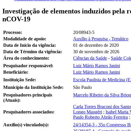
Investigação de elementos induzidos pela r
nCOV-19
Processo:
20/08943-5
Modalidade de apoio:
Auxílio à Pesquisa - Temático
Data de Início da vigência:
01 de dezembro de 2020
Data de Término da vigência:
30 de novembro de 2026
Área do conhecimento:
Ciências da Saúde
-
Saúde Cole
Pesquisador responsável:
Luiz Mário Ramos Janini
Beneficiário:
Luiz Mário Ramos Janini
Instituição Sede:
Escola Paulista de Medicina (
Município da Instituição Sede:
São Paulo
Pesquisadores principais
Marcelo Ribeiro da Silva Brion
(Atuais):
Carla Torres Braconi dos Santo
Pesquisadores associados:
Longo Maugéri
;
Isabel Maria
Paulo Roberto Abrão Ferreira
Auxílio(s) vinculado(s):
24/14354-3 - 35o Congresso B