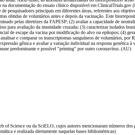
to na documentação do ensaio clínico disponível em ClinicalTrials.gov
e pesquisadores principais em diferentes áreas, referentes aos objetiv
tras obtidas de voluntários antes e depois da vacinação. Este biorreposi
minado pelas diretrizes da FAPESP; (2) avaliar a capacidade de neutr
vírus para avaliação da imunidade cruzada; (3) caracterizar isolados br
ncial de escape da vacina por modificação do alvo ou epítopos; (4) gerar 
5) analisar e comparar os transcriptomas sanguíneos de voluntários, por 
 expressão gênica e avaliar a variação individual na resposta genética à 
a imune predominante e possível "priming" por outro coronavírus. (AU)
da Web of Science ou da SciELO, cujos autores mencionaram números d
omática e realizada diretamente naquelas bases bibliométricas)