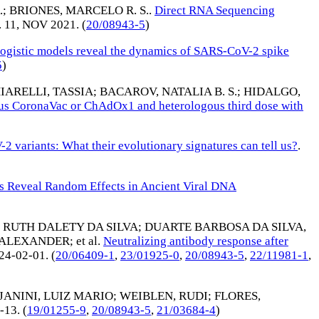
.
;
BRIONES, MARCELO R. S.
.
Direct RNA Sequencing
n. 11,
NOV 2021
. (
20/08943-5
)
logistic models reveal the dynamics of SARS-CoV-2 spike
5
)
IARELLI, TASSIA
;
BACAROV, NATALIA B. S.
;
HIDALGO,
ous CoronaVac or ChAdOx1 and heterologous third dose with
variants: What their evolutionary signatures can tell us?
.
es Reveal Random Effects in Ancient Viral DNA
, RUTH DALETY DA SILVA
;
DUARTE BARBOSA DA SILVA,
 ALEXANDER
; et al.
Neutralizing antibody response after
24-02-01
. (
20/06409-1
,
23/01925-0
,
20/08943-5
,
22/11981-1
,
JANINI, LUIZ MARIO
;
WEIBLEN, RUDI
;
FLORES,
-13
. (
19/01255-9
,
20/08943-5
,
21/03684-4
)