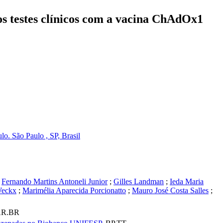
aos testes clínicos com a vacina ChAdOx1
. São Paulo , SP, Brasil
;
Fernando Martins Antoneli Junior
;
Gilles Landman
;
Ieda Maria
Weckx
;
Marimélia Aparecida Porcionatto
;
Mauro José Costa Salles
;
R.BR