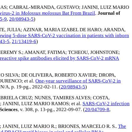
IAS
;
CABRAL-MIRANDA, GUSTAVO
;
JANINI, LUIZ MARIO
virus-2 in
Molossus molossus
Bat From Brazil
.
Journal of
5-9
,
20/08943-5
)
E, JULIA
;
AZINAR, MARIA IZABEL DE HARO
;
ARANDA,
owing 5-dose SARS-CoV-2 vaccination in patients with inborn
43-5
,
21/13419-6
)
JEREMY S.
;
AMANAT, FATIMA
;
TCHEOU, JOHNSTONE
;
-reactive spike antibodies elicited by SARS-CoV-2 mRNA
O SILVA
;
DE OLIVEIRA, ROBERTO XAVIER
;
DROPA,
LOURENCO
; et al.
One-year surveillance of SARS-CoV-2 in
. N/A, p. 19-pg.,
2022-02-11
. (
20/08943-5
)
ABRIELA CRUZ
;
NUNES, TAMIRES ALVES
;
COSTA,
;
JANINI, LUIZ MARIO RAMOS
; et al.
SARS-CoV-2 infection
Sciences
, v. 308, p. 13-pg.,
2022-09-07
. (
20/04709-8
,
;
JANINI, LUIZ MARIO R.
;
BRIONES, MARCELO R. S.
.
The