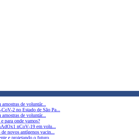
amostras de voluntár...
CoV-2 no Estado de São Pa...
amostras de voluntár...
 e para onde vamos?
 ChAdOx1 nCoV-19 em volu...
e novos antígenos vacin...
te e projetando o futuro