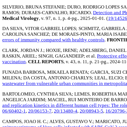
SILVERIO, BRUNA STEFANIE
;
DURO, RODRIGO LOPES S
RAMOS
;
DURAES-CARVALHO, RICARDO
.
Detection and P
Medical Virology
, v. 97, n. 1, p. 4-pg.,
2025-01-01
. (
19/14526
DA SILVA, VITOR GABRIEL LOPES
;
SCHMITZ, GABRIELA
CAROLINA SANCHEZ
;
DE MORAES-PINTO, MARIA ISABE
errors of immunity compared with healthy controls
.
FRONTI
CLARK, JORDAN J.
;
HOXIE, IRENE
;
ADELSBERG, DANIEL 
RASKIN, ARIEL
;
SINGH, GAGANDEEP
; et al.
Protective eff
vaccination
.
CELL REPORTS
, v. 43, n. 11, p. 21-pg.,
2024-11
FUNADA BARBOSA, MIKAELA RENATA
;
GARCIA, SUZI C
MILENA
;
DA COSTA, ANTONIO CHARLYS
;
LEAL, ELCIO
;
wastewater from vulnerable urban communities in metropolita
BARTOLOMEO, CYNTHIA SILVA
;
LEMES, ROBERTHA MA
ANGELICA JARDIM
;
MACIEL, RUI MONTEIRO DE BARRO
and replication kinetics in different human cell types: The r
06/60402-1
,
20/06153-7
,
20/13480-4
,
20/08943-5
,
16/20796-
CAMPOS, JOAO H. C.
;
ALVES, GUSTAVO V.
;
MARICATO, JU