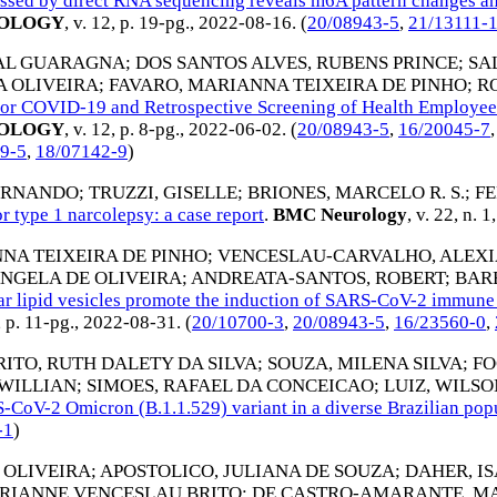
essed by direct RNA sequencing reveals m6A pattern changes a
IOLOGY
, v. 12, p. 19-pg.,
2022-08-16
. (
20/08943-5
,
21/13111-
AL GUARAGNA
;
DOS SANTOS ALVES, RUBENS PRINCE
;
SA
A OLIVEIRA
;
FAVARO, MARIANNA TEIXEIRA DE PINHO
;
R
for COVID-19 and Retrospective Screening of Health Employees a
IOLOGY
, v. 12, p. 8-pg.,
2022-06-02
. (
20/08943-5
,
16/20045-7
9-5
,
18/07142-9
)
FERNANDO
;
TRUZZI, GISELLE
;
BRIONES, MARCELO R. S.
;
FE
 type 1 narcolepsy: a case report
.
BMC Neurology
, v. 22, n. 1
NA TEIXEIRA DE PINHO
;
VENCESLAU-CARVALHO, ALEXI
ANGELA DE OLIVEIRA
;
ANDREATA-SANTOS, ROBERT
;
BAR
r lipid vesicles promote the induction of SARS-CoV-2 immune 
, p. 11-pg.,
2022-08-31
. (
20/10700-3
,
20/08943-5
,
16/23560-0
,
RITO, RUTH DALETY DA SILVA
;
SOUZA, MILENA SILVA
;
FO
 WILLIAN
;
SIMOES, RAFAEL DA CONCEICAO
;
LUIZ, WILS
S-CoV-2 Omicron (B.1.1.529) variant in a diverse Brazilian pop
-1
)
 OLIVEIRA
;
APOSTOLICO, JULIANA DE SOUZA
;
DAHER, I
DRIANNE VENCESLAU BRITO
;
DE CASTRO-AMARANTE, M