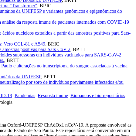
armazenadas no Biobanco UNIFESP
,
BP.TT
tura "Transformer"
,
BP.IC
untários da UNIFESP e variantes genômicos e epigenômicos do
 análise da resposta imune de pacientes internados com COVID-19
idos nucleicos extraídos a partir das amostras positivas para Sars-
vas: Vero CCL-81 e A549
,
BP.IC
 amostras positivas para Sars-CoV-2
,
BP.TT
 mieloides supressoras em indivíduos vacinados para SARS-CoV-2
as.
,
BP.TT
ulo e alterações no transcriptoma do sangue associadas à vacina
luntários da UNIFESP
,
BP.TT
neutralização por soro de indivíduos previamente infectados e/ou
VID-19
Pandemias
Resposta imune
Biobancos e biorrepositórios
rologia
da vacina Oxford-UNIFESP ChAdOx1 nCoV-19. A proposta envolverá as
mica do Estado de São Paulo. Este repositório será convertido em um
 usadas para realizar análises dessas amostras que não se sobrepõem