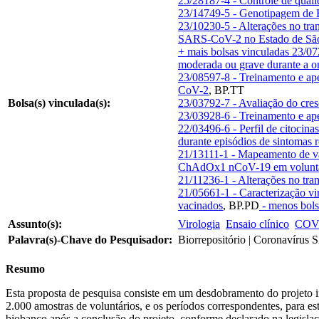
25/28187-4 - Controle de quali
23/14749-5 - Genotipagem de 
23/10230-5 - Alterações no t
SARS-CoV-2 no Estado de Sã
+ mais bolsas vinculadas
23/07
moderada ou grave durante a o
23/08597-8 - Treinamento e ape
CoV-2
,
BP.TT
Bolsa(s) vinculada(s):
23/03792-7 - Avaliação do cre
23/03928-6 - Treinamento e ap
22/03496-6 - Perfil de citocin
durante episódios de sintomas r
21/13111-1 - Mapeamento de va
ChAdOx1 nCoV-19 em volunt
21/11236-1 - Alterações no t
21/05661-1 - Caracterização vi
vacinados
,
BP.PD
- menos bols
Assunto(s):
Virologia
Ensaio clínico
COV
Palavra(s)-Chave do Pesquisador:
Biorrepositório | Coronavírus
Resumo
Esta proposta de pesquisa consiste em um desdobramento do projeto
2.000 amostras de voluntários, e os períodos correspondentes, para e
biobanco após a conclusão do projeto, conforme declarado na legislaç