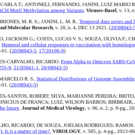
 CARLA T.
;
ANTONELI, FERNANDO
;
JANINI, LUIZ MARIO R
RACH Motif Methylation among Variants
.
Viruses-Basel
, v. 13, 
BRIONES, M. R. S.
;
JANINI, L. M. R.
.
Temporal data series and 
and Molecular Research
, v. 20, n. 4,
DEC 13 2021
. (
20/08943-
, JACKSON G.
;
COSTA, LUCAS V. S.
;
SOUZA, OLIVIA F.
;
CH
.
Humoral and cellular responses to vaccination with homolog
-01
. (
20/08943-5
,
17/20106-9
)
ES-CARVALHO, RICARDO
.
From Alpha to Omicron SARS-CoV-2 
255-9
,
21/05661-1
,
20/08943-5
)
MARCELO R. S.
.
Statistical Distributions of Genome Assembli
-01
. (
20/08943-5
)
TA-SANTOS, ROBERT
;
SILVA, MARIANNE PEREIRA
;
BRITO
VINICIUS DE FRANCA
;
LUIZ, WILSON BARROS
;
BIRBRAIR,
he future
.
Journal of Medical Virology
, v. 96, n. 2, p. 9-pg.,
20
LHO, RICARDO
;
DE SOUZA, JOELMA RODRIGUES
;
RAMOS 
Is it a matter of time?
.
VIROLOGY
, v. 585, p. 4-pg.,
2023-06