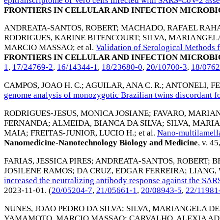
epitranscriptome of Vero cells infected with SARS-CoV-2 ass
FRONTIERS IN CELLULAR AND INFECTION MICROB
ANDREATA-SANTOS, ROBERT
;
MACHADO, RAFAEL RAH
RODRIGUES, KARINE BITENCOURT
;
SILVA, MARIANGEL
MARCIO MASSAO
; et al.
Validation of Serological Methods 
FRONTIERS IN CELLULAR AND INFECTION MICROB
1
,
17/24769-2
,
16/14344-1
,
18/23680-0
,
20/10700-3
,
18/0762
CAMPOS, JOAO H. C.
;
AGUILAR, ANA C. R.
;
ANTONELI, 
genome analysis of monozygotic Brazilian twins discordant for
RODRIGUES-JESUS, MONICA JOSIANE
;
FAVARO, MARIAN
FERNANDA
;
ALMEIDA, BIANCA DA SILVA
;
SILVA, MARI
MAIA
;
FREITAS-JUNIOR, LUCIO H.
; et al.
Nano-multilamella
Nanomedicine-Nanotechnology Biology and Medicine
, v. 45
FARIAS, JESSICA PIRES
;
ANDREATA-SANTOS, ROBERT
;
B
JOSILENE RAMOS
;
DA CRUZ, EDGAR FERREIRA
;
LIANG,
increased the neutralizing antibody response against the SAR
2023-11-01
. (
20/05204-7
,
21/05661-1
,
20/08943-5
,
22/11981
NUNES, JOAO PEDRO DA SILVA
;
SILVA, MARIANGELA DE
YAMAMOTO, MARCIO MASSAO
;
CARVALHO, ALEXIA A