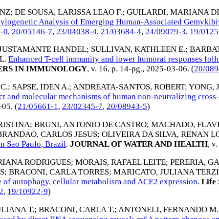
ANZ
;
DE SOUSA, LARISSA LEAO F.
;
GUILARDI, MARIANA D
hylogenetic Analysis of Emerging Human-Associated Gemykibi
-0
,
20/05146-7
,
23/04038-4
,
21/03684-4
,
24/09079-3
,
19/0125
 JUSTAMANTE HANDEL
;
SULLIVAN, KATHLEEN E.
;
BARBAT
L
.
Enhanced T-cell immunity and lower humoral responses foll
ERS IN IMMUNOLOGY
, v. 16, p. 14-pg.,
2025-03-06
. (
20/089
C.
;
SAPSE, IDEN A.
;
ANDREATA-SANTOS, ROBERT
;
YONG, 
ect and molecular mechanisms of human non-neutralizing cross
-05
. (
21/05661-1
,
23/02345-7
,
20/08943-5
)
RISTINA
;
BRUNI, ANTONIO DE CASTRO
;
MACHADO, FLAVI
BRANDAO, CARLOS JESUS
;
OLIVEIRA DA SILVA, RENAN 
n Sao Paulo, Brazil
.
JOURNAL OF WATER AND HEALTH
, v
RIANA RODRIGUES
;
MORAIS, RAFAEL LEITE
;
PERERIA, G
S
;
BRACONI, CARLA TORRES
;
MARICATO, JULIANA TERZI
ole of autophagy, cellular metabolism and ACE2 expression
.
Life 
2
,
19/10922-9
)
LIANA T.
;
BRACONI, CARLA T.
;
ANTONELI, FERNANDO M.