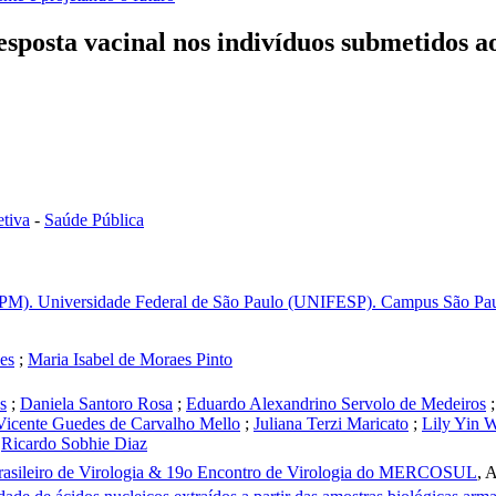
esposta vacinal nos indivíduos submetidos 
tiva
-
Saúde Pública
EPM). Universidade Federal de São Paulo (UNIFESP). Campus São Paulo
es
;
Maria Isabel de Moraes Pinto
s
;
Daniela Santoro Rosa
;
Eduardo Alexandrino Servolo de Medeiros
 Vicente Guedes de Carvalho Mello
;
Juliana Terzi Maricato
;
Lily Yin 
;
Ricardo Sobhie Diaz
rasileiro de Virologia & 19o Encontro de Virologia do MERCOSUL
,
A