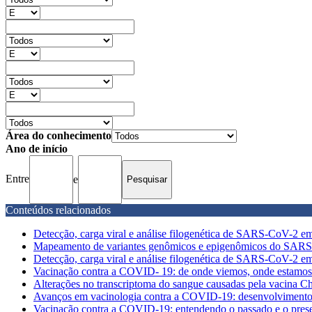
Área do conhecimento
Ano de início
Entre
e
Conteúdos relacionados
Detecção, carga viral e análise filogenética de SARS-CoV-2 em 
Mapeamento de variantes genômicos e epigenômicos do SARS-
Detecção, carga viral e análise filogenética de SARS-CoV-2 em 
Vacinação contra a COVID- 19: de onde viemos, onde estamos
Alterações no transcriptoma do sangue causadas pela vacina
Avanços em vacinologia contra a COVID-19: desenvolvimento d
Vacinação contra a COVID-19: entendendo o passado e o presen