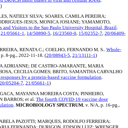
nd DRACH motif biases in viral and cellular RNAs
.
1
)
LES, NATIELY SILVA
;
SOARES, CAMILA PEREIRA
;
ODRIGUES-JESUS, MONICA JOSIANE
;
YAMAMOTO,
nd Visitors to the Sao Paulo University Hospital, Brazil
.
,
21/05661-1
,
14/50890-5
,
16/23560-0
,
15/02352-7
,
20/06409-
RREIRA, RENATA C.
;
COELHO, FERNANDO M. S.
.
Whole-
, p. 8-pg.,
2022-11-18
. (
20/08943-5
,
21/13111-1
)
A ADRIANNE
;
DE CASTRO-AMARANTE, MARIA
BOSA, CECILIA GOMES
;
BRITO, SAMANTHA CARVALHO
responses by a protein-based vaccine formulation
.
20/05204-7
,
21/05661-1
)
GACA, MAYANNA MOREIRA COSTA
;
PINHEIRO,
ON BARROS
; et al.
The fourth COVID-19 vaccine dose
ulation
.
MICROBIOLOGY SPECTRUM
, v. N/A, p. 16-pg.,
SABELA PAZOTTI
;
MARQUES, RODOLFO FERREIRA
;
ARIA FERNANDA
;
DURIGON, EDISON LUIZ
;
WRENGER,