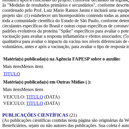
às "Medidas de resultados primários e secundários", conforme descri
coordenado pelo Prof. Luiz Mario Ramos Janini e incluirá uma equipe d
projeto são: (1) estabelecer um biorrepositório contendo todas as amos
toda a comunidade científica do Estado de São Paulo, conforme deter
circulantes específicas do Brasil e outras cepas específicas de corona
padrões evolutivos da proteína "Spike" específicos para avaliar o pote
vacinação para avaliar a resposta inflamatória e efeitos associados; (
qualitativa para avaliar o impacto da vacina nos níveis diferenciais de
voluntários, antes e após a vacinação, para avaliar o tipo de respost
Matéria(s) publicada(s) na Agência FAPESP sobre o auxílio:
Mais itens
Menos itens
TITULO
Matéria(s) publicada(s) em Outras Mídias (
):
Mais itens
Menos itens
VEICULO:
TITULO
(DATA)
VEICULO:
TITULO
(DATA)
PUBLICAÇÕES CIENTÍFICAS
(21)
(As publicações científicas contidas nesta página são originárias 
Beneficiários, sejam ou não autores das publicações. Sua coleta é aut