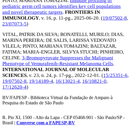
PINTO, MARIANA TOMAZINI
.
Immune profiling of
pediatric germ cell tumors identifies key cell populations
and novel therapeutic targets
.
FRONTIERS IN
IMMUNOLOGY
, v. 16, p. 11-pg.,
2025-06-20
. (
19/07502-8
,
23/07073-5
)
VITAL, PATRIK DA SILVA
;
BONATELLI, MURILO
;
DIAS,
MARINA PEREIRA
;
DE SALIS, LARISSA VEDOVATO
VILELA
;
PINTO, MARIANA TOMAZINI
;
BALTAZAR,
FATIMA
;
MARIA-ENGLER, SILVYA STUCHI
;
PINHEIRO,
CELINE
.
3-Bromopyruvate Suppresses the Malignant
Phenotype of Vemurafenib-Resistant Melanoma Cells
.
INTERNATIONAL JOURNAL OF MOLECULAR
SCIENCES
, v. 23, n. 24, p. 17-pg.,
2022-12-01
. (
15/25351-6
,
19/07502-8
,
19/14189-4
,
16/13021-4
,
16/10821-0
,
17/12620-4
)
BV/FAPESP - Biblioteca Virtual da Fundação de Amparo à
Pesquisa do Estado de São Paulo
R. Pio XI, 1500 - Alto da Lapa - CEP 05468-901 - São Paulo/SP -
Brasil |
Converse com a FAPESP-BV