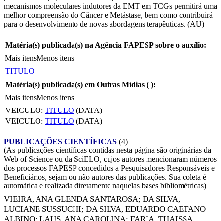
mecanismos moleculares indutores da EMT em TCGs permitirá uma
melhor compreensão do Câncer e Metástase, bem como contribuirá
para o desenvolvimento de novas abordagens terapêuticas. (AU)
Matéria(s) publicada(s) na Agência FAPESP sobre o auxílio:
Mais itens
Menos itens
TITULO
Matéria(s) publicada(s) em Outras Mídias (
):
Mais itens
Menos itens
VEICULO:
TITULO
(DATA)
VEICULO:
TITULO
(DATA)
PUBLICAÇÕES CIENTÍFICAS
(4)
(As publicações científicas contidas nesta página são originárias da
Web of Science ou da SciELO, cujos autores mencionaram números
dos processos FAPESP concedidos a Pesquisadores Responsáveis e
Beneficiários, sejam ou não autores das publicações. Sua coleta é
automática e realizada diretamente naquelas bases bibliométricas)
VIEIRA, ANA GLENDA SANTAROSA
;
DA SILVA,
LUCIANE SUSSUCHI
;
DA SILVA, EDUARDO CAETANO
ALBINO
;
LAUS, ANA CAROLINA
;
FARIA, THAISSA