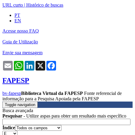
URL curto
|
Histórico de buscas
PT
EN
Acesse nosso FAQ
Guia de Utilização
Envie sua mensagem
Email
WhatsApp
LinkedIn
X
Facebook
FAPESP
bv-fapesp
Biblioteca Virtual da FAPESP
Fonte referencial de
informação para a Pesquisa Apoiada pela FAPESP
Toggle navigation
Busca avançada
Pesquisar
- Utilize aspas para obter um resultado mais específico
Índice