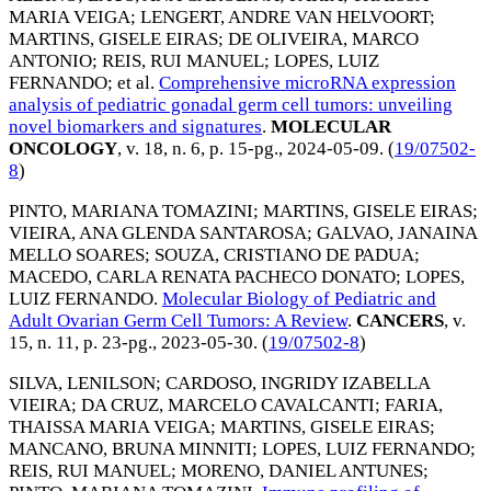
MARIA VEIGA
;
LENGERT, ANDRE VAN HELVOORT
;
MARTINS, GISELE EIRAS
;
DE OLIVEIRA, MARCO
ANTONIO
;
REIS, RUI MANUEL
;
LOPES, LUIZ
FERNANDO
; et al.
Comprehensive microRNA expression
analysis of pediatric gonadal germ cell tumors: unveiling
novel biomarkers and signatures
.
MOLECULAR
ONCOLOGY
, v. 18, n. 6, p. 15-pg.,
2024-05-09
. (
19/07502-
8
)
PINTO, MARIANA TOMAZINI
;
MARTINS, GISELE EIRAS
;
VIEIRA, ANA GLENDA SANTAROSA
;
GALVAO, JANAINA
MELLO SOARES
;
SOUZA, CRISTIANO DE PADUA
;
MACEDO, CARLA RENATA PACHECO DONATO
;
LOPES,
LUIZ FERNANDO
.
Molecular Biology of Pediatric and
Adult Ovarian Germ Cell Tumors: A Review
.
CANCERS
, v.
15, n. 11, p. 23-pg.,
2023-05-30
. (
19/07502-8
)
SILVA, LENILSON
;
CARDOSO, INGRIDY IZABELLA
VIEIRA
;
DA CRUZ, MARCELO CAVALCANTI
;
FARIA,
THAISSA MARIA VEIGA
;
MARTINS, GISELE EIRAS
;
MANCANO, BRUNA MINNITI
;
LOPES, LUIZ FERNANDO
;
REIS, RUI MANUEL
;
MORENO, DANIEL ANTUNES
;