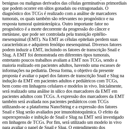
benignas ou malignas derivados das células germinativas primordiais
que podem ocorrer em sítios gonadais ou extragonadais. O
diagnóstico dos TCGs é realizado com a análise de marcadores
tumorais, os quais também são relevantes no prognóstico e na
resposta tumoral quimioterápica. Outro importante fator no
prognóstico é a morte decorrente da progressão do câncer e
metástase, que pode ser controlada pela transição epitélio-
mesenquimal (EMT). Na EMT as células epiteliais perdem suas
características e adquirem fenótipo mesenquimal. Diversos fatores
podem induzir a EMT, incluindo os fatores de transcrição Snail e
Slug. A EMT foi demonstrada em diferentes tipos tumorais,
entretanto poucos trabalhos avaliam a EMT nos TCGs, sendo a
maioria realizado em pacientes adultos, havendo uma escasses de
informações na pediatria. Dessa forma, o objetivo da presente
proposta é avaliar o papel dos fatores de transcrição Snail e Slug na
indução da EMT em pacientes adultos e pediátricos com TCGs,
bem como em linhagens celulares e modelos in vivo. Inicialmente,
será realizado uma análise in silico dos marcadores da EMT em
pacientes adultos com TCGs. A expressão dos marcadores da EMT
também será avaliada nos pacientes pediátricos com TCGs
utilizando-se a plataforma NanoString e a expressão dos fatores
Snail e Slug serão avaliados por imunohistoquímica. O efeito da
superexpressão e inibição de Snail e Slug na EMT será investigado
em linhagens de TCGs. Por fim, será utilizado um modelo in vivo
para avaliar o papel de Snail e Slug. O entendimento dos