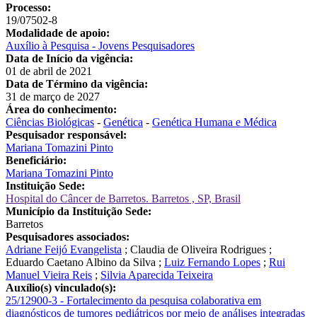
Processo:
19/07502-8
Modalidade de apoio:
Auxílio à Pesquisa - Jovens Pesquisadores
Data de Início da vigência:
01 de abril de 2021
Data de Término da vigência:
31 de março de 2027
Área do conhecimento:
Ciências Biológicas
-
Genética
-
Genética Humana e Médica
Pesquisador responsável:
Mariana Tomazini Pinto
Beneficiário:
Mariana Tomazini Pinto
Instituição Sede:
Hospital do Câncer de Barretos. Barretos , SP, Brasil
Município da Instituição Sede:
Barretos
Pesquisadores associados:
Adriane Feijó Evangelista
;
Claudia de Oliveira Rodrigues
;
Eduardo Caetano Albino da Silva
;
Luiz Fernando Lopes
;
Rui
Manuel Vieira Reis
;
Silvia Aparecida Teixeira
Auxílio(s) vinculado(s):
25/12900-3 - Fortalecimento da pesquisa colaborativa em
diagnósticos de tumores pediátricos por meio de análises integradas