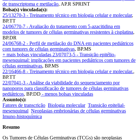
de transcriptoma e metilação
,
AP.R SPRINT
Bolsa(s) vinculada(s):
25/13270-3 - Treinamento técnico em biologia celular e molecular
,
BP.TT
24/06770-7 - Avaliação do tratamento com 5-azacitidina em
modelos de tumores de células germinativas resistentes à cisplatina
,
BP.DR
24/06768-2 - Perfil de metilação do DNA em pacientes pediátricos
com tumores de células germinativas
,
BP.MS
+ mais bolsas vinculadas
23/07073-5 - Transição epitélio-
mesenquimal: implicações em pacientes pediátricos com tumores de
células germinativas
,
BP.MS
22/16466-8 - Treinamento técnico em biologia celular e molecular.
,
BP.TT
22/07041-3 - Análise da viabilidade do sequenciamento por
nanoporos para classificação de tumores de células germinativas
pediátricos
,
BP.DD
- menos bolsas vinculadas
Assunto(s):
Fatores de transcrição
Biologia molecular
Transição epitelial-
mesenquimal
Neoplasias embrionárias de células germinativas
Imuno-histoquímica
Resumo
Os Tumores de Células Germinativas (TCGs) são neoplasias