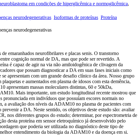
e neuroblastoma em condições de hiperglicêmica e normoglicêmica
,
enças neurodegenerativas
Isoformas de proteínas
Proteína
Doenças neurodegenerativas
de emaranhados neurofibrilares e placas senis. O transtorno
 entre cognição normal de DA, mas que pode ser revertido. A
eína é capaz de agir na via não amiloidogênica de clivagem da
rcadores que possam diagnosticar a DA em suas fases iniciais como
e se apresentam com um grande desafio clínico da área. Nosso grupo
 plaquetas e aumentados em plasma de idosos com esta demência,
0 apresentam massas moleculares distintas, 60 e 50kDa,
ADAM10. Mais importante, um estudo longitudinal recente mostrou que
ais pronunciada em indivíduos que possuíam escores normais no
im, a avaliação dos níveis da ADAM10 no plasma de pacientes com
 prevenir a DA. Neste sentido, os objetivos deste estudo são: avaliar
, nos diferentes grupos do estudo; determinar, por espectrometria de
ão desta proteína em sensor eletroquímico já desenvolvido pelo
rdagem que poderia ser utilizada no diagnóstico deste tipo de
o melhor entendimento da biologia da ADAM10 e da doença em si.