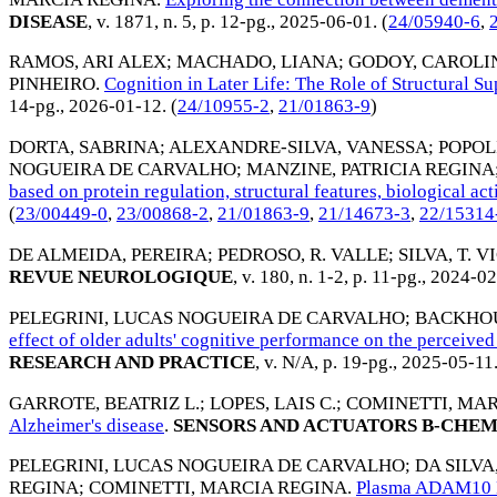
DISEASE
, v. 1871, n. 5, p. 12-pg.,
2025-06-01
. (
24/05940-6
,
RAMOS, ARI ALEX
;
MACHADO, LIANA
;
GODOY, CAROLI
PINHEIRO
.
Cognition in Later Life: The Role of Structural Su
14-pg.,
2026-01-12
. (
24/10955-2
,
21/01863-9
)
DORTA, SABRINA
;
ALEXANDRE-SILVA, VANESSA
;
POPOLI
NOGUEIRA DE CARVALHO
;
MANZINE, PATRICIA REGINA
based on protein regulation, structural features, biological act
(
23/00449-0
,
23/00868-2
,
21/01863-9
,
21/14673-3
,
22/15314
DE ALMEIDA, PEREIRA
;
PEDROSO, R. VALLE
;
SILVA, T. 
REVUE NEUROLOGIQUE
, v. 180, n. 1-2, p. 11-pg.,
2024-02
PELEGRINI, LUCAS NOGUEIRA DE CARVALHO
;
BACKHO
effect of older adults' cognitive performance on the perceived
RESEARCH AND PRACTICE
, v. N/A, p. 19-pg.,
2025-05-11
GARROTE, BEATRIZ L.
;
LOPES, LAIS C.
;
COMINETTI, MAR
Alzheimer's disease
.
SENSORS AND ACTUATORS B-CHE
PELEGRINI, LUCAS NOGUEIRA DE CARVALHO
;
DA SILV
REGINA
;
COMINETTI, MARCIA REGINA
.
Plasma ADAM10 Lev