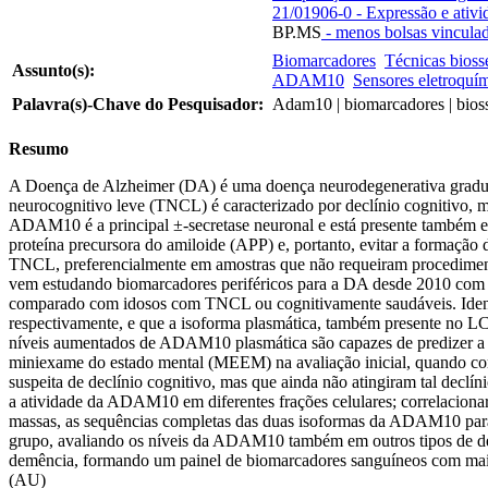
21/01906-0 - Expressão e ativi
BP.MS
- menos bolsas vincula
Biomarcadores
Técnicas bioss
Assunto(s):
ADAM10
Sensores eletroquí
Palavra(s)-Chave do Pesquisador:
Adam10 | biomarcadores | bioss
Resumo
A Doença de Alzheimer (DA) é uma doença neurodegenerativa gradual e
neurocognitivo leve (TNCL) é caracterizado por declínio cognitivo, 
ADAM10 é a principal ±-secretase neuronal e está presente também em 
proteína precursora do amiloide (APP) e, portanto, evitar a formaçã
TNCL, preferencialmente em amostras que não requeiram procedimentos
vem estudando biomarcadores periféricos para a DA desde 2010 com 
comparado com idosos com TNCL ou cognitivamente saudáveis. Ident
respectivamente, e que a isoforma plasmática, também presente no LC
níveis aumentados de ADAM10 plasmática são capazes de predizer a pi
miniexame do estado mental (MEEM) na avaliação inicial, quando co
suspeita de declínio cognitivo, mas que ainda não atingiram tal declí
a atividade da ADAM10 em diferentes frações celulares; correlaciona
massas, as sequências completas das duas isoformas da ADAM10 para m
grupo, avaliando os níveis da ADAM10 também em outros tipos de demê
demência, formando um painel de biomarcadores sanguíneos com maior
(AU)