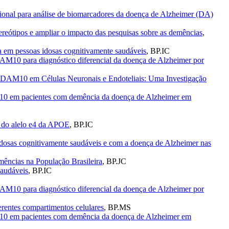
cional para análise de biomarcadores da doença de Alzheimer (DA)
pos e ampliar o impacto das pesquisas sobre as demências
,
ca em pessoas idosas cognitivamente saudáveis
,
BP.IC
DAM10 para diagnóstico diferencial da doença de Alzheimer por
ADAM10 em Células Neuronais e Endoteliais: Uma Investigação
AM10 em pacientes com demência da doença de Alzheimer em
s do alelo e4 da APOE
,
BP.IC
dosas cognitivamente saudáveis e com a doença de Alzheimer nas
ências na População Brasileira
,
BP.JC
saudáveis
,
BP.IC
DAM10 para diagnóstico diferencial da doença de Alzheimer por
rentes compartimentos celulares
,
BP.MS
AM10 em pacientes com demência da doença de Alzheimer em