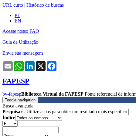
URL curto
|
Histórico de buscas
PT
EN
Acesse nosso FAQ
Guia de Utilização
Envie sua mensagem
Email
WhatsApp
LinkedIn
X
Facebook
FAPESP
bv-fapesp
Biblioteca Virtual da FAPESP
Fonte referencial de info
Toggle navigation
Busca avançada
Pesquisar
- Utilize aspas para obter um resultado mais específico
Índice