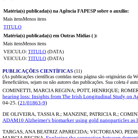
Matéria(s) publicada(s) na Agência FAPESP sobre o auxílio:
Mais itens
Menos itens
TITULO
Matéria(s) publicada(s) em Outras Mídias (
):
Mais itens
Menos itens
VEICULO:
TITULO
(DATA)
VEICULO:
TITULO
(DATA)
PUBLICAÇÕES CIENTÍFICAS
(11)
(As publicações científicas contidas nesta página são originárias 
Beneficiários, sejam ou não autores das publicações. Sua coleta é aut
COMINETTI, MARCIA REGINA
;
POTT, HENRIQUE
;
ROMER
hearing loss: Insights from The Irish Longitudinal Study on A
04-25
. (
21/01863-9
)
DE OLIVEIRA, TASSIA R.
;
MANZINE, PATRICIA R.
;
COMINE
ADAM10 Alzheimer's biomarker using gold nanoparticles as l
TARGAS, ANA BEATRIZ APARECIDA
;
VICTORIANO, PED
MARCIA REGINA
.
Exploring the connection between dement