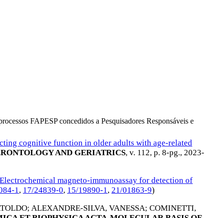
os processos FAPESP concedidos a Pesquisadores Responsáveis e
cting cognitive function in older adults with age-related
ERONTOLOGY AND GERIATRICS
, v. 112, p. 8-pg.,
2023-
Electrochemical magneto-immunoassay for detection of
084-1
,
17/24839-0
,
15/19890-1
,
21/01863-9
)
RTOLDO
;
ALEXANDRE-SILVA, VANESSA
;
COMINETTI,
ICA ET BIOPHYSICA ACTA-MOLECULAR BASIS OF