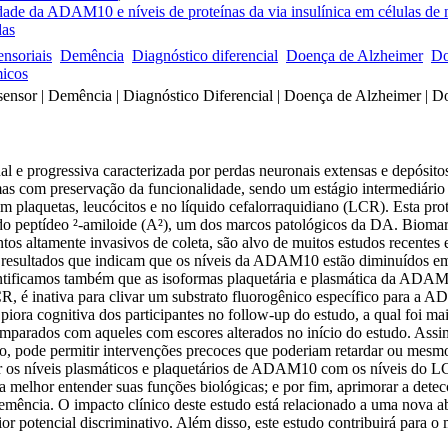
dade da ADAM10 e níveis de proteínas da via insulínica em células d
das
ensoriais
Demência
Diagnóstico diferencial
Doença de Alzheimer
Do
micos
ensor | Demência | Diagnóstico Diferencial | Doença de Alzheimer | 
 progressiva caracterizada por perdas neuronais extensas e depósitos 
mas com preservação da funcionalidade, sendo um estágio intermediário
plaquetas, leucócitos e no líquido cefalorraquidiano (LCR). Esta prot
o do peptídeo ²-amiloide (A²), um dos marcos patológicos da DA. Bioma
 altamente invasivos de coleta, são alvo de muitos estudos recentes 
resultados que indicam que os níveis da ADAM10 estão diminuídos em
ificamos também que as isoformas plaquetária e plasmática da ADAM1
R, é inativa para clivar um substrato fluorogênico específico para a 
ora cognitiva dos participantes no follow-up do estudo, a qual foi m
mparados com aqueles com escores alterados no início do estudo. Ass
nio, pode permitir intervenções precoces que poderiam retardar ou mesmo
r os níveis plasmáticos e plaquetários de ADAM10 com os níveis do LCR
elhor entender suas funções biológicas; e por fim, aprimorar a detecç
ncia. O impacto clínico deste estudo está relacionado a uma nova abo
 potencial discriminativo. Além disso, este estudo contribuirá para 