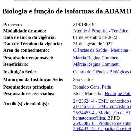
Biologia e função de isoformas da ADAM10 
Processo:
21/01863-9
Modalidade de apoio:
Auxílio à Pesquisa - Temático
Data de Início da vigência:
01 de setembro de 2022
Data de Término da vigência:
31 de agosto de 2027
Área do conhecimento:
Ciências da Saúde
-
Medicina
Pesquisador responsável:
Márcia Regina Cominetti
Beneficiário:
Márcia Regina Cominetti
Instituição Sede:
Centro de Ciências Biológicas
Município da Instituição Sede:
São Carlos
Pesquisadores principais:
Ronaldo Censi Faria
Pesquisadores associados:
Elena Marcello
;
Henrique Pott
24/23624-4 - EMU concedido 
Auxílio(s) vinculado(s):
21/14673-3 - EMU concedido 
25/24455-4 - Modulação da ADA
hematoencefálica
,
BP.PD
26/03082-8 - Produção de anti
26/04932-5 - Capacitação e tre