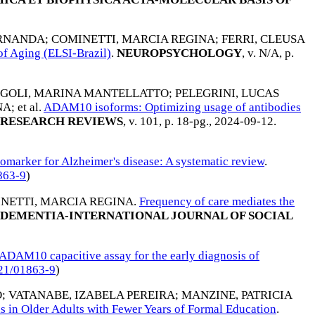
ERNANDA
;
COMINETTI, MARCIA REGINA
;
FERRI, CLEUSA
 of Aging (ELSI-Brazil)
.
NEUROPSYCHOLOGY
, v. N/A, p.
IGOLI, MARINA MANTELLATTO
;
PELEGRINI, LUCAS
NA
; et al.
ADAM10 isoforms: Optimizing usage of antibodies
 RESEARCH REVIEWS
, v. 101, p. 18-pg.,
2024-09-12
.
marker for Alzheimer's disease: A systematic review
.
863-9
)
NETTI, MARCIA REGINA
.
Frequency of care mediates the
DEMENTIA-INTERNATIONAL JOURNAL OF SOCIAL
 ADAM10 capacitive assay for the early diagnosis of
21/01863-9
)
O
;
VATANABE, IZABELA PEREIRA
;
MANZINE, PATRICIA
 in Older Adults with Fewer Years of Formal Education
.