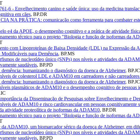
T
761-6 - Envelhecimento canino e saúde única: uso da medicina transla
ognitiva em cães
,
BP.DR
 NA PRÁTICA: comunicação como ferramenta para combater estereóti
lelo e4 da APOE, o desempenho cognitivo e a prática de atividade físi
inamento técnico para o projeto "Biologia e função de isoformas da A
T
amento com Lipoproteínas de Baixa Densidade (LDL) na Expressão da 
o Modificáveis para Demência
,
BP.MS
orfismos de nucleotídeo único (SNPs) nos níveis e atividades da AD
ivamente saudáveis
,
BP.PD
da demência: humanizando o diagnóstico da doença de Alzheimer
,
BP.JC
 níveis de colesterol LDL e ADAM10 em carreadores e não carreadore
da demência: humanizando o diagnóstico da doença de Alzheimer
,
BP.JC
 níveis plasmáticos de ADAM10 e o desempenho cognitivo de pessoas i
.IC
Importância da Disseminação de Pesquisas sobre Envelhecimento e Dem
 níveis de ADAM10 e risco cardiovascular em pessoas cognitivamente 
 da atividade proteolítica de isoformas da ADAM10
,
BP.DR
inamento técnico para o projeto "Biologia e função de isoformas da A
T
de da ADAM10, um biomarcador sérico da doença de Alzheimer, em dife
orfismos de nucleotídeo único (SNPs) nos níveis e atividades da AD
ivamente saudáveis
,
BP.PD