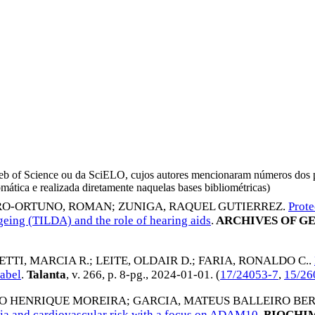
da Web of Science ou da SciELO, cujos autores mencionaram números d
omática e realizada diretamente naquelas bases bibliométricas)
O-ORTUNO, ROMAN
;
ZUNIGA, RAQUEL GUTIERREZ
.
Prote
geing (TILDA) and the role of hearing aids
.
ARCHIVES OF G
TTI, MARCIA R.
;
LEITE, OLDAIR D.
;
FARIA, RONALDO C.
.
abel
.
Talanta
, v. 266, p. 8-pg.,
2024-01-01
. (
17/24053-7
,
15/26
RO HENRIQUE MOREIRA
;
GARCIA, MATEUS BALLEIRO BE
ia and cardiovascular risk with a focus on ADAM10
.
BIOCHIM