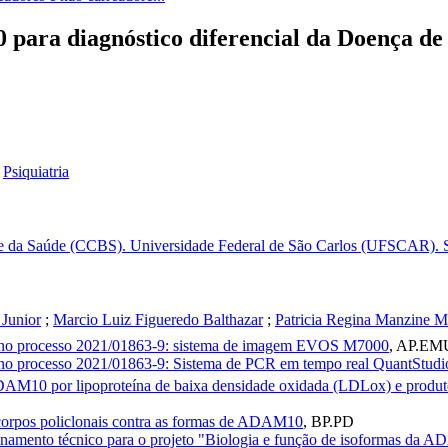
para diagnóstico diferencial da Doença de
-
Psiquiatria
 e da Saúde (CCBS). Universidade Federal de São Carlos (UFSCAR). Sã
 Junior
;
Marcio Luiz Figueredo Balthazar
;
Patricia Regina Manzine M
no processo 2021/01863-9: sistema de imagem EVOS M7000
,
AP.EM
no processo 2021/01863-9: Sistema de PCR em tempo real QuantStud
M10 por lipoproteína de baixa densidade oxidada (LDLox) e produtos 
corpos policlonais contra as formas de ADAM10
,
BP.PD
inamento técnico para o projeto "Biologia e função de isoformas da A