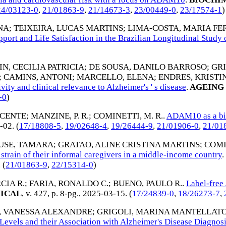
24/03123-0
,
21/01863-9
,
21/14673-3
,
23/00449-0
,
23/17574-1
)
NA
;
TEIXEIRA, LUCAS MARTINS
;
LIMA-COSTA, MARIA F
pport and Life Satisfaction in the Brazilian Longitudinal Study
N, CECILIA PATRICIA
;
DE SOUSA, DANILO BARROSO
;
GR
;
CAMINS, ANTONI
;
MARCELLO, ELENA
;
ENDRES, KRISTI
ivity and clinical relevance to Alzheimer's ' s disease
.
AGEING
-0
)
VICENTE
;
MANZINE, P. R.
;
COMINETTI, M. R.
.
ADAM10 as a bio
-02
. (
17/18808-5
,
19/02648-4
,
19/26444-9
,
21/01906-0
,
21/01
USE, TAMARA
;
GRATAO, ALINE CRISTINA MARTINS
;
COMI
 strain of their informal caregivers in a middle-income country
.
. (
21/01863-9
,
22/15314-0
)
CIA R.
;
FARIA, RONALDO C.
;
BUENO, PAULO R.
.
Label-free
MICAL
, v. 427, p. 8-pg.,
2025-03-15
. (
17/24839-0
,
18/26273-7
,
A, VANESSA ALEXANDRE
;
GRIGOLI, MARINA MANTELLAT
els and their Association with Alzheimer's Disease Diagnosis