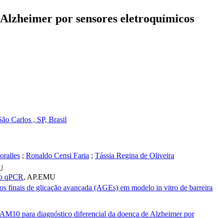
 Alzheimer por sensores eletroquímicos
o Carlos , SP, Brasil
oralles
;
Ronaldo Censi Faria
;
Tássia Regina de Oliveira
U
io qPCR
,
AP.EMU
finais de glicação avançada (AGEs) em modelo in vitro de barreira
DAM10 para diagnóstico diferencial da doença de Alzheimer por