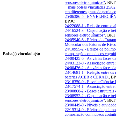
sensores eletroquímicos"
,
BP.T
+ mais bolsas vinculadas
25/02
em diferentes graus de perda c
25/06386-5 - ENVELHECIÊNCIA
BP.JC
24/22088-1 - Relação entre o a
24/16524-3 - Capacitação e tre
sensores eletroquímicos"
,
BP.T
24/05940-6 - Efeitos do Trat
Molecular dos Fatores de Risc
24/10955-2 - Efeitos de polim
Bolsa(s) vinculada(s):
comparação com idosos cognit
24/00425-6 - As várias faces 
24/03123-0 - Associação entre
24/00426-2 - As várias faces 
23/14681-1 - Relação entre os
baterias ACER e CERAD.
,
BP
23/18350-0 - EnvelheCiência: 
23/17574-1 - Associação entre
23/00868-2 - Bases estruturais
23/08952-2 - Capacitação e tre
sensores eletroquímicos"
,
BP.T
23/00449-0 - Níveis e ativida
22/15314-0 - Efeitos de polim
comparação com idosos cognit