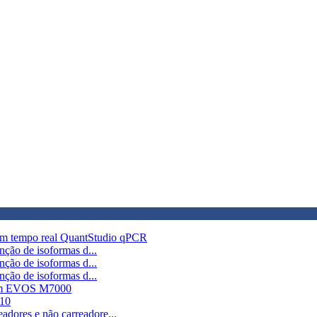
em tempo real QuantStudio qPCR
nção de isoformas d...
nção de isoformas d...
nção de isoformas d...
gem EVOS M7000
M10
dores e não carreadore...