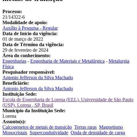
Processo:
21/14322-6
Modalidade de apoio:
Auxílio à Pesquisa - Regular
Data de Início da vigência:
01 de março de 2022
Data de Término da vigência:
29 de fevereiro de 2024
Área do conhecimento:
Engenharias
-
Engenharia de Materiais e Metalúrgica
-
Metalurgia
Física
Pesquisador responsável:
Antonio Jefferson da Silva Machado
Beneficiário:
Antonio Jefferson da Silva Machado
Instituição Sede:
Escola de Engenharia de Lorena (EEL). Universidade de São Paulo
(USP). Lorena , SP, Brasil
Município da Instituição Sede:
Lorena
Assunto(s):
Calcogenetos de metais de transição
Terras raras
Magnetismo
Monocristais
Supercondutividade
Onda de densidade de carga