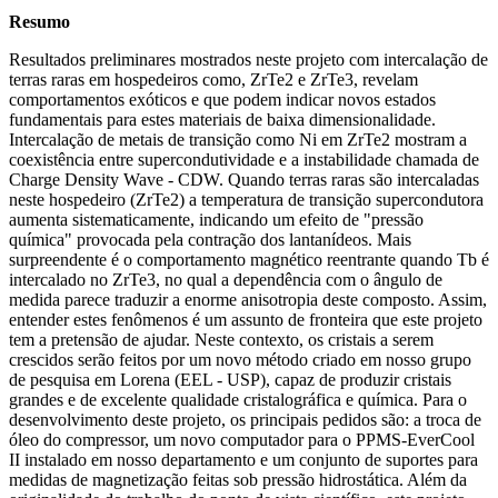
Resumo
Resultados preliminares mostrados neste projeto com intercalação de
terras raras em hospedeiros como, ZrTe2 e ZrTe3, revelam
comportamentos exóticos e que podem indicar novos estados
fundamentais para estes materiais de baixa dimensionalidade.
Intercalação de metais de transição como Ni em ZrTe2 mostram a
coexistência entre supercondutividade e a instabilidade chamada de
Charge Density Wave - CDW. Quando terras raras são intercaladas
neste hospedeiro (ZrTe2) a temperatura de transição supercondutora
aumenta sistematicamente, indicando um efeito de "pressão
química" provocada pela contração dos lantanídeos. Mais
surpreendente é o comportamento magnético reentrante quando Tb é
intercalado no ZrTe3, no qual a dependência com o ângulo de
medida parece traduzir a enorme anisotropia deste composto. Assim,
entender estes fenômenos é um assunto de fronteira que este projeto
tem a pretensão de ajudar. Neste contexto, os cristais a serem
crescidos serão feitos por um novo método criado em nosso grupo
de pesquisa em Lorena (EEL - USP), capaz de produzir cristais
grandes e de excelente qualidade cristalográfica e química. Para o
desenvolvimento deste projeto, os principais pedidos são: a troca de
óleo do compressor, um novo computador para o PPMS-EverCool
II instalado em nosso departamento e um conjunto de suportes para
medidas de magnetização feitas sob pressão hidrostática. Além da