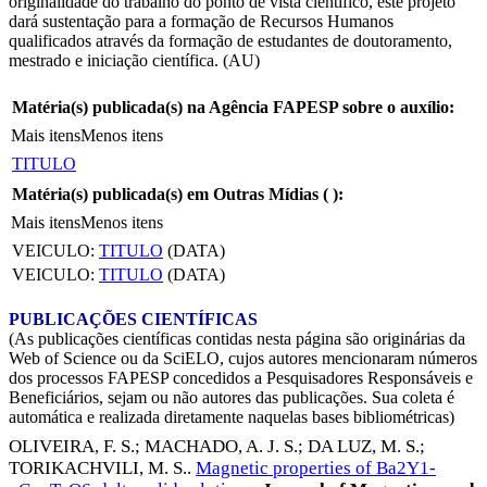
originalidade do trabalho do ponto de vista científico, este projeto
dará sustentação para a formação de Recursos Humanos
qualificados através da formação de estudantes de doutoramento,
mestrado e iniciação científica. (AU)
Matéria(s) publicada(s) na Agência FAPESP sobre o auxílio:
Mais itens
Menos itens
TITULO
Matéria(s) publicada(s) em Outras Mídias (
):
Mais itens
Menos itens
VEICULO:
TITULO
(DATA)
VEICULO:
TITULO
(DATA)
PUBLICAÇÕES CIENTÍFICAS
(As publicações científicas contidas nesta página são originárias da
Web of Science ou da SciELO, cujos autores mencionaram números
dos processos FAPESP concedidos a Pesquisadores Responsáveis e
Beneficiários, sejam ou não autores das publicações. Sua coleta é
automática e realizada diretamente naquelas bases bibliométricas)
OLIVEIRA, F. S.
;
MACHADO, A. J. S.
;
DA LUZ, M. S.
;
TORIKACHVILI, M. S.
.
Magnetic properties of Ba2Y1-