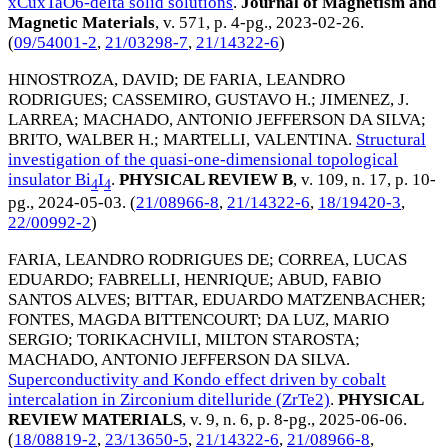
xCuxTaO6-delta solid solutions
.
Journal of Magnetism and
Magnetic Materials
, v. 571, p. 4-pg.,
2023-02-26
.
(
09/54001-2
,
21/03298-7
,
21/14322-6
)
HINOSTROZA, DAVID
;
DE FARIA, LEANDRO
RODRIGUES
;
CASSEMIRO, GUSTAVO H.
;
JIMENEZ, J.
LARREA
;
MACHADO, ANTONIO JEFFERSON DA SILVA
;
BRITO, WALBER H.
;
MARTELLI, VALENTINA
.
Structural
investigation of the quasi-one-dimensional topological
insulator Bi
I
.
PHYSICAL REVIEW B
, v. 109, n. 17, p. 10-
4
4
pg.,
2024-05-03
. (
21/08966-8
,
21/14322-6
,
18/19420-3
,
22/00992-2
)
FARIA, LEANDRO RODRIGUES DE
;
CORREA, LUCAS
EDUARDO
;
FABRELLI, HENRIQUE
;
ABUD, FABIO
SANTOS ALVES
;
BITTAR, EDUARDO MATZENBACHER
;
FONTES, MAGDA BITTENCOURT
;
DA LUZ, MARIO
SERGIO
;
TORIKACHVILI, MILTON STAROSTA
;
MACHADO, ANTONIO JEFFERSON DA SILVA
.
Superconductivity and Kondo effect driven by cobalt
intercalation in Zirconium ditelluride (ZrTe2)
.
PHYSICAL
REVIEW MATERIALS
, v. 9, n. 6, p. 8-pg.,
2025-06-06
.
(
18/08819-2
,
23/13650-5
,
21/14322-6
,
21/08966-8
,