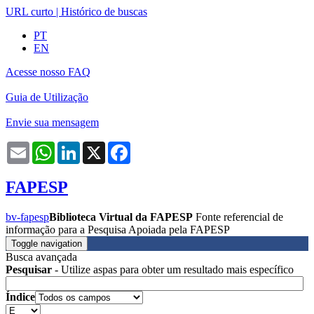
URL curto
|
Histórico de buscas
PT
EN
Acesse nosso FAQ
Guia de Utilização
Envie sua mensagem
Email
WhatsApp
LinkedIn
X
Facebook
FAPESP
bv-fapesp
Biblioteca Virtual da FAPESP
Fonte referencial de
informação para a Pesquisa Apoiada pela FAPESP
Toggle navigation
Busca avançada
Pesquisar
- Utilize aspas para obter um resultado mais específico
Índice