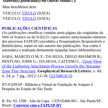
Matéria(s) publicada(s) em Outras Mídias (
):
Mais itens
Menos itens
VEICULO:
TITULO
(DATA)
VEICULO:
TITULO
(DATA)
PUBLICAÇÕES CIENTÍFICAS
(As publicações científicas contidas nesta página são originárias da
Web of Science ou da SciELO, cujos autores mencionaram números
dos processos FAPESP concedidos a Pesquisadores Responsáveis e
Beneficiários, sejam ou não autores das publicações. Sua coleta é
automática e realizada diretamente naquelas bases bibliométricas)
SABA, MARCELO M. F.
;
DA SILVA, DIEGO RHAMON R.
;
PANTUSO, JOHN G.
;
DA SILVA, CAITANO L.
.
Close View
of the Lightning Attachment Process Unveils the Streamer
Zone Fine Structure
.
Geophysical Research Letters
, v. 49,
n. 24, p. 7-pg.,
2022-12-28
. (
22/04616-5
)
BV/FAPESP - Biblioteca Virtual da Fundação de Amparo à
Pesquisa do Estado de São Paulo
R. Pio XI, 1500 - Alto da Lapa - CEP 05468-901 - São Paulo/SP -
Brasil |
Converse com a FAPESP-BV