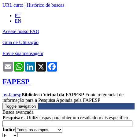
URL curto
|
Histórico de buscas
PT
EN
Acesse nosso FAQ
Guia de Utilização
Envie sua mensagem
Email
WhatsApp
LinkedIn
X
Facebook
FAPESP
bv-fapesp
Biblioteca Virtual da FAPESP
Fonte referencial de
informação para a Pesquisa Apoiada pela FAPESP
Toggle navigation
Busca avançada
Pesquisar
- Utilize aspas para obter um resultado mais específico
Índice