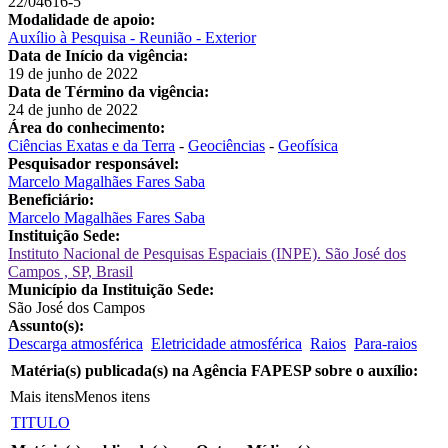
22/04616-5
Modalidade de apoio:
Auxílio à Pesquisa - Reunião - Exterior
Data de Início da vigência:
19 de junho de 2022
Data de Término da vigência:
24 de junho de 2022
Área do conhecimento:
Ciências Exatas e da Terra
-
Geociências
-
Geofísica
Pesquisador responsável:
Marcelo Magalhães Fares Saba
Beneficiário:
Marcelo Magalhães Fares Saba
Instituição Sede:
Instituto Nacional de Pesquisas Espaciais (INPE). São José dos
Campos , SP, Brasil
Município da Instituição Sede:
São José dos Campos
Assunto(s):
Descarga atmosférica
Eletricidade atmosférica
Raios
Para-raios
Matéria(s) publicada(s) na Agência FAPESP sobre o auxílio:
Mais itens
Menos itens
TITULO