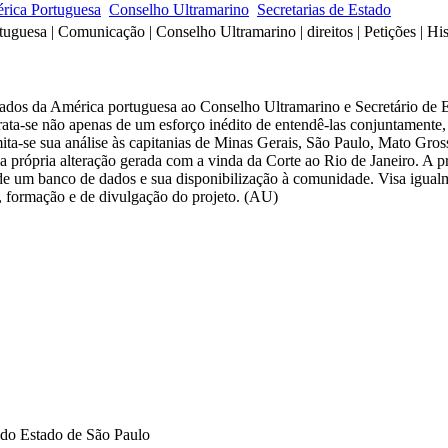
rica Portuguesa
Conselho Ultramarino
Secretarias de Estado
tuguesa | Comunicação | Conselho Ultramarino | direitos | Petições | His
viados da América portuguesa ao Conselho Ultramarino e Secretário de E
 trata-se não apenas de um esforço inédito de entendê-las conjuntamen
ta-se sua análise às capitanias de Minas Gerais, São Paulo, Mato Grosso 
ela própria alteração gerada com a vinda da Corte ao Rio de Janeiro. A
o de um banco de dados e sua disponibilização à comunidade. Visa igua
 formação e de divulgação do projeto. (AU)
do Estado de São Paulo