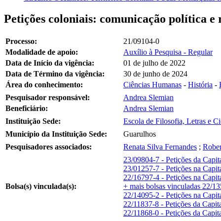
Petições coloniais: comunicação política e
Processo:
21/09104-0
Modalidade de apoio:
Auxílio à Pesquisa - Regular
Data de Início da vigência:
01 de julho de 2022
Data de Término da vigência:
30 de junho de 2024
Área do conhecimento:
Ciências Humanas
-
História
-
Pesquisador responsável:
Andrea Slemian
Beneficiário:
Andrea Slemian
Instituição Sede:
Escola de Filosofia, Letras e
Município da Instituição Sede:
Guarulhos
Pesquisadores associados:
Renata Silva Fernandes
;
Rober
23/09804-7 - Petições da Capit
23/01257-7 - Petições na Capi
22/16797-4 - Petições na Capi
Bolsa(s) vinculada(s):
+ mais bolsas vinculadas
22/13
22/14095-2 - Petições na Capi
22/11837-8 - Petições da Capit
22/11868-0 - Petições da Capit