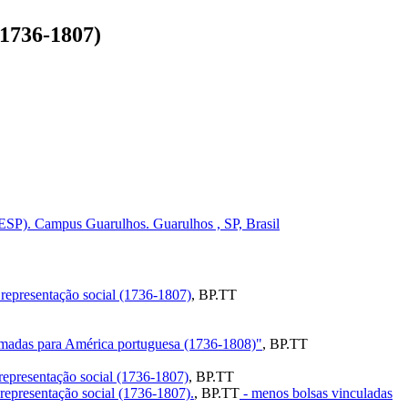
(1736-1807)
ESP). Campus Guarulhos. Guarulhos , SP, Brasil
 representação social (1736-1807)
,
BP.TT
tomadas para América portuguesa (1736-1808)"
,
BP.TT
representação social (1736-1807)
,
BP.TT
representação social (1736-1807).
,
BP.TT
- menos bolsas vinculadas