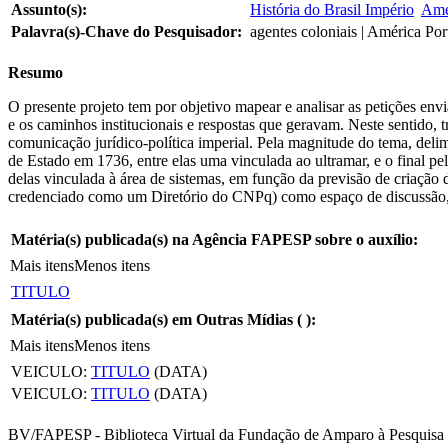
Assunto(s):
História do Brasil Império
Amé
Palavra(s)-Chave do Pesquisador:
agentes coloniais | América Por
Resumo
O presente projeto tem por objetivo mapear e analisar as petições en
e os caminhos institucionais e respostas que geravam. Neste sentido,
comunicação jurídico-política imperial. Pela magnitude do tema, delimi
de Estado em 1736, entre elas uma vinculada ao ultramar, e o final p
delas vinculada à área de sistemas, em função da previsão de criaçã
credenciado como um Diretório do CNPq) como espaço de discussão,
Matéria(s) publicada(s) na Agência FAPESP sobre o auxílio:
Mais itens
Menos itens
TITULO
Matéria(s) publicada(s) em Outras Mídias (
):
Mais itens
Menos itens
VEICULO:
TITULO
(DATA)
VEICULO:
TITULO
(DATA)
BV/FAPESP - Biblioteca Virtual da Fundação de Amparo à Pesquisa 