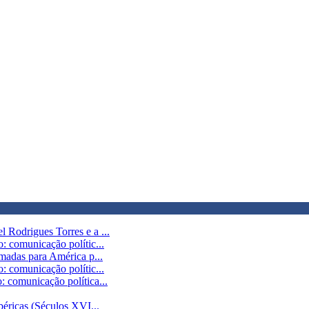
 Rodrigues Torres e a ...
: comunicação polític...
omadas para América p...
: comunicação polític...
 comunicação política...
béricas (Séculos XVI...