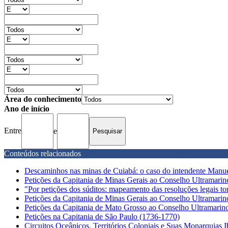
Área do conhecimento
Ano de início
Entre
e
Conteúdos relacionados
Descaminhos nas minas de Cuiabá: o caso do intendente Manuel
Petições da Capitania de Minas Gerais ao Conselho Ultramarino
"Por petições dos súditos: mapeamento das resoluções legais t
Petições da Capitania de Minas Gerais ao Conselho Ultramarino
Petições da Capitania de Mato Grosso ao Conselho Ultramarino:
Petições na Capitania de São Paulo (1736-1770)
Circuitos Oceânicos. Territórios Coloniais e Suas Monarquias I