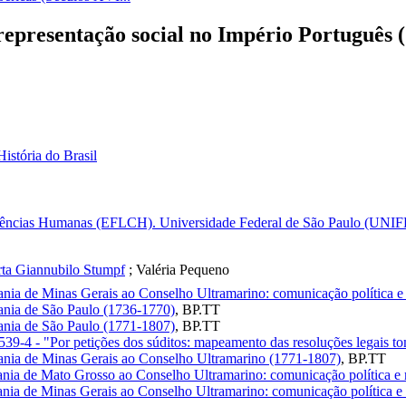
 representação social no Império Português 
História do Brasil
 Ciências Humanas (EFLCH). Universidade Federal de São Paulo (UNIF
ta Giannubilo Stumpf
;
Valéria Pequeno
ania de Minas Gerais ao Conselho Ultramarino: comunicação política e
tania de São Paulo (1736-1770)
,
BP.TT
tania de São Paulo (1771-1807)
,
BP.TT
539-4 - "Por petições dos súditos: mapeamento das resoluções legais 
tania de Minas Gerais ao Conselho Ultramarino (1771-1807)
,
BP.TT
ania de Mato Grosso ao Conselho Ultramarino: comunicação política e 
ania de Minas Gerais ao Conselho Ultramarino: comunicação política e 