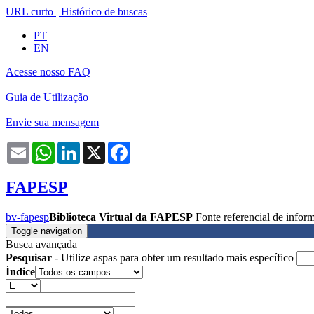
URL curto
|
Histórico de buscas
PT
EN
Acesse nosso FAQ
Guia de Utilização
Envie sua mensagem
Email
WhatsApp
LinkedIn
X
Facebook
FAPESP
bv-fapesp
Biblioteca Virtual da FAPESP
Fonte referencial de info
Toggle navigation
Busca avançada
Pesquisar
- Utilize aspas para obter um resultado mais específico
Índice