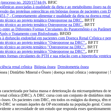
o (processo no. 2020/15744-9)
,
BP.IC
olômicas associadas à qualidade da dieta e ao metabolismo ósseo na do
ressão das proteínas osteocíticas em biópsias ósseas de pacientes co
451-7 - Comportamento alimentar e qualidade da dieta na doença renal 
nto técnico ao projeto temático Osteoporose na DRC.
,
BP.TT
nto técnico ao projeto temático Osteoporose na DRC.
,
BP.TT
o entre as Diferentes Formas Circulantes do Paratormônio e os Parâm
 Após o Tratamento com Bisfosfonato
,
BP.DD
s à disfunção endotelial em pacientes com Doença Renal Crônica e per
nto técnico ao projeto temático "Osteoporose na DRC".
,
BP.TT
nto técnico ao projeto temático "Osteoporose na DRC".
,
BP.TT
nto técnico ao projeto temático "Osteoporose na DRC".
,
BP.TT
rentes formas circulantes do PTH e sua relação com a hipertrofia ven
iciência renal crônica
Biópsia óssea
Densitometria óssea
ssea | Distúrbio Mineral e Ósseo | doença renal crônica | osteoporose |
caracterizada por baixa massa e deterioração da microarquitetura do t
nça renal crônica (DRC). A DRC cursa com um conjunto de distúrbios
o ósseo. Os pacientes com DRC, em todos os estágios da doença, têm m
MO-DRC se somam àqueles da OP encontrada na população geral. Como, a
vidente a necessidade de um estudo que responda esses questionamentos