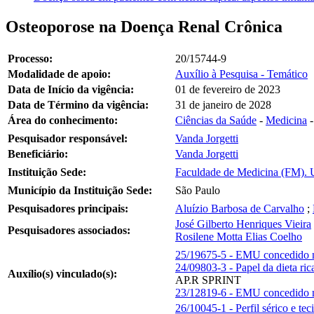
Osteoporose na Doença Renal Crônica
Processo:
20/15744-9
Modalidade de apoio:
Auxílio à Pesquisa - Temático
Data de Início da vigência:
01 de fevereiro de 2023
Data de Término da vigência:
31 de janeiro de 2028
Área do conhecimento:
Ciências da Saúde
-
Medicina
Pesquisador responsável:
Vanda Jorgetti
Beneficiário:
Vanda Jorgetti
Instituição Sede:
Faculdade de Medicina (FM). U
Município da Instituição Sede:
São Paulo
Pesquisadores principais:
Aluízio Barbosa de Carvalho
;
José Gilberto Henriques Vieira
Pesquisadores associados:
Rosilene Motta Elias Coelho
25/19675-5 - EMU concedido n
24/09803-3 - Papel da dieta ri
Auxílio(s) vinculado(s):
AP.R SPRINT
23/12819-6 - EMU concedido no
26/10045-1 - Perfil sérico e t