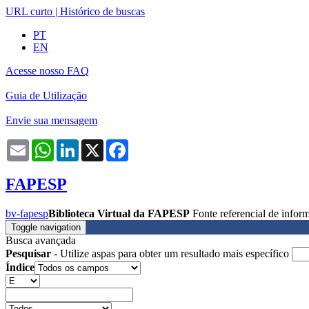
URL curto
|
Histórico de buscas
PT
EN
Acesse nosso FAQ
Guia de Utilização
Envie sua mensagem
Email
WhatsApp
LinkedIn
X
Facebook
FAPESP
bv-fapesp
Biblioteca Virtual da FAPESP
Fonte referencial de info
Toggle navigation
Busca avançada
Pesquisar
- Utilize aspas para obter um resultado mais específico
Índice