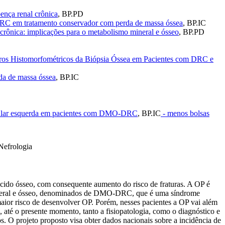
ença renal crônica
,
BP.PD
m DRC em tratamento conservador com perda de massa óssea
,
BP.IC
crônica: implicações para o metabolismo mineral e ósseo
,
BP.PD
etros Histomorfométricos da Biópsia Óssea em Pacientes com DRC e
da de massa óssea
,
BP.IC
tricular esquerda em pacientes com DMO-DRC
,
BP.IC
- menos bolsas
 Nefrologia
ecido ósseo, com consequente aumento do risco de fraturas. A OP é
 mineral e ósseo, denominados de DMO-DRC, que é uma síndrome
aior risco de desenvolver OP. Porém, nesses pacientes a OP vai além
té o presente momento, tanto a fisiopatologia, como o diagnóstico e
. O projeto proposto visa obter dados nacionais sobre a incidência de