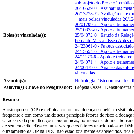
subprojeto do Projeto Temátic
26/16529-0 - Assinaturas metab
26/13278-7 - Avaliação da exp
+ mais bolsas vinculadas
26/12
26/01799-2 - Apoio e treiname
25/10878-0 - Apoio e treiname
Bolsa(s) vinculada(s):
25/04872-0 - Estudo da Relaçã
Perda de Massa Óssea Antes e
24/23061-0 - Fatores associado
24/15554-6 - Apoio e treiname
24/11179-6 - Apoio e treiname
24/04071-4 - Apoio e treiname
24/06479-0 - Análise das dife
vinculadas
Assunto(s):
Nefrologia
Osteoporose
Insuf
Palavra(s)-Chave do Pesquisador:
Biópsia Óssea | Densitometria ó
Resumo
A osteoporose (OP) é definida como uma doença esquelética sistêmica 
frequente e tem como um de seus principais fatores de risco a doe
caracterizada por alterações bioquímicas, hormonais e do metabolism
de seu conceito clássico, uma vez que os fatores relacionados ao D
o tratamento da OP na DRC não estão totalmente estabelecidos, fica e