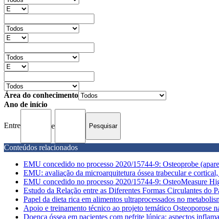
Área do conhecimento
Ano de início
Entre
e
Conteúdos relacionados
EMU concedido no processo 2020/15744-9: Osteoprobe (aparel
EMU: avaliação da microarquitetura óssea trabecular e cortical,
EMU concedido no processo 2020/15744-9: OsteoMeasure High 
Estudo da Relação entre as Diferentes Formas Circulantes do Pa
Papel da dieta rica em alimentos ultraprocessados no metabolis
Apoio e treinamento técnico ao projeto temático Osteoporose 
Doença óssea em pacientes com nefrite lúpica: aspectos inflama