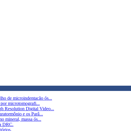
ho de microindentação ós...
 por microtomografi...
Resolution Digital Video...
ratormônio e os Parâ...
mo mineral, massa ós...
na DRC.
tórios.