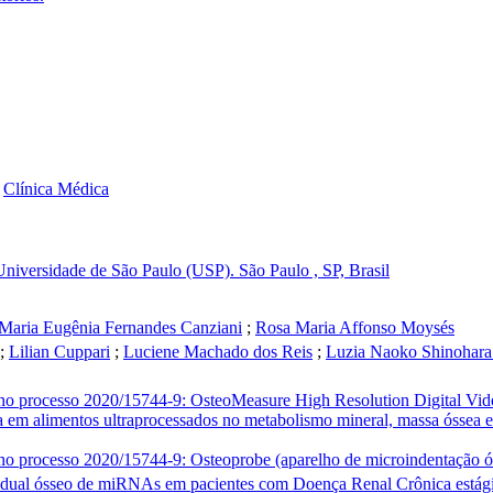
-
Clínica Médica
niversidade de São Paulo (USP). São Paulo , SP, Brasil
Maria Eugênia Fernandes Canziani
;
Rosa Maria Affonso Moysés
;
Lilian Cuppari
;
Luciene Machado dos Reis
;
Luzia Naoko Shinohar
o processo 2020/15744-9: OsteoMeasure High Resolution Digital Vi
ca em alimentos ultraprocessados no metabolismo mineral, massa óssea
 processo 2020/15744-9: Osteoprobe (aparelho de microindentação ó
ecidual ósseo de miRNAs em pacientes com Doença Renal Crônica estágio