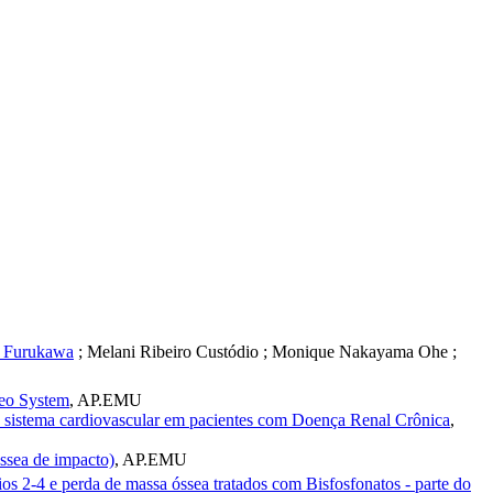
a Furukawa
;
Melani Ribeiro Custódio
;
Monique Nakayama Ohe
;
deo System
,
AP.EMU
 e sistema cardiovascular em pacientes com Doença Renal Crônica
,
ssea de impacto)
,
AP.EMU
s 2-4 e perda de massa óssea tratados com Bisfosfonatos - parte do