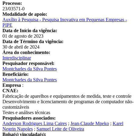
Processo:
23/03571-0
Modalidade de apoio:
Auxílio à Pesquisa - Pesquisa Inovativa em Pequenas Empresas -
PIPE
Data de Início da vigência:
01 de agosto de 2023
Data de Término da vigência:
30 de abril de 2024
Área do conhecimento:
Interdisciplinar
Pesquisador responsável:
Montcharles da Silva Pontes
Beneficiário:
Montcharles da Silva Pontes
Empresa
:
CNAE:
Fabricação de aparelhos e equipamentos de medida, teste e controle
Desenvolvimento e licenciamento de programas de computador não-
customizáveis
Testes e análises técnicas
Pesquisadores associados:
Anderson Rodrigues Lima Caires
;
Jean-Claude Mpeko
;
Karel
Negrin Napoles
;
Samuel Leite de Oliveira
Bolsa(s) vinculada(s):