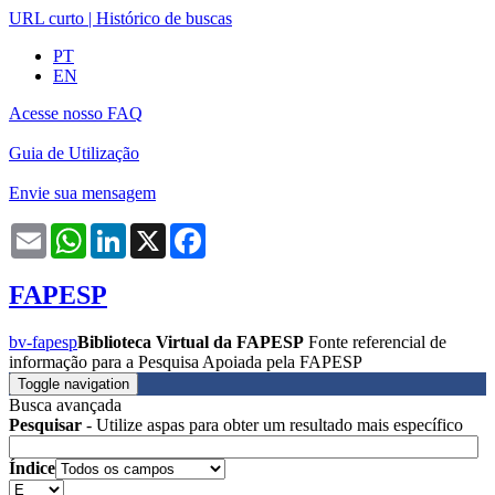
URL curto
|
Histórico de buscas
PT
EN
Acesse nosso FAQ
Guia de Utilização
Envie sua mensagem
Email
WhatsApp
LinkedIn
X
Facebook
FAPESP
bv-fapesp
Biblioteca Virtual da FAPESP
Fonte referencial de
informação para a Pesquisa Apoiada pela FAPESP
Toggle navigation
Busca avançada
Pesquisar
- Utilize aspas para obter um resultado mais específico
Índice