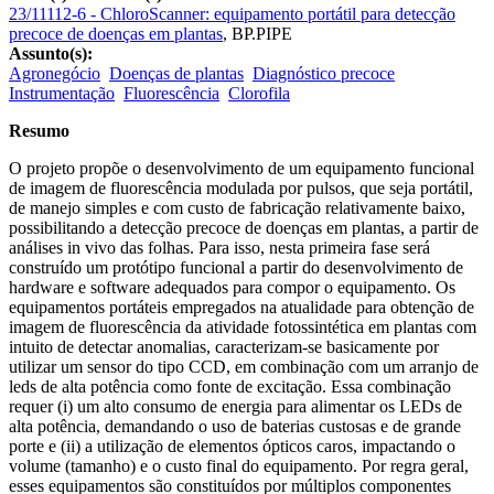
23/11112-6 - ChloroScanner: equipamento portátil para detecção
precoce de doenças em plantas
,
BP.PIPE
Assunto(s):
Agronegócio
Doenças de plantas
Diagnóstico precoce
Instrumentação
Fluorescência
Clorofila
Resumo
O projeto propõe o desenvolvimento de um equipamento funcional
de imagem de fluorescência modulada por pulsos, que seja portátil,
de manejo simples e com custo de fabricação relativamente baixo,
possibilitando a detecção precoce de doenças em plantas, a partir de
análises in vivo das folhas. Para isso, nesta primeira fase será
construído um protótipo funcional a partir do desenvolvimento de
hardware e software adequados para compor o equipamento. Os
equipamentos portáteis empregados na atualidade para obtenção de
imagem de fluorescência da atividade fotossintética em plantas com
intuito de detectar anomalias, caracterizam-se basicamente por
utilizar um sensor do tipo CCD, em combinação com um arranjo de
leds de alta potência como fonte de excitação. Essa combinação
requer (i) um alto consumo de energia para alimentar os LEDs de
alta potência, demandando o uso de baterias custosas e de grande
porte e (ii) a utilização de elementos ópticos caros, impactando o
volume (tamanho) e o custo final do equipamento. Por regra geral,
esses equipamentos são constituídos por múltiplos componentes