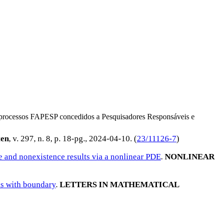
os processos FAPESP concedidos a Pesquisadores Responsáveis e
ten
, v. 297, n. 8, p. 18-pg.,
2024-04-10
. (
23/11126-7
)
e and nonexistence results via a nonlinear PDE
.
NONLINEAR
ds with boundary
.
LETTERS IN MATHEMATICAL