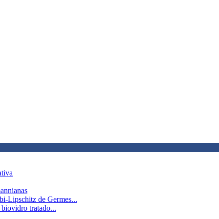
ativa
annianas
bi-Lipschitz de Germes...
biovidro tratado...