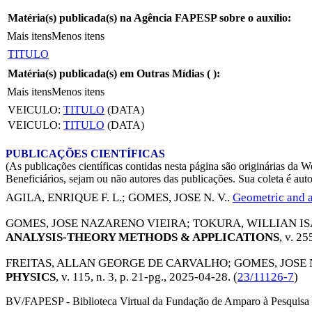
Matéria(s) publicada(s) na Agência FAPESP sobre o auxílio:
Mais itens
Menos itens
TITULO
Matéria(s) publicada(s) em Outras Mídias (
):
Mais itens
Menos itens
VEICULO:
TITULO
(DATA)
VEICULO:
TITULO
(DATA)
PUBLICAÇÕES CIENTÍFICAS
(As publicações científicas contidas nesta página são originárias 
Beneficiários, sejam ou não autores das publicações. Sua coleta é aut
AGILA, ENRIQUE F. L.
;
GOMES, JOSE N. V.
.
Geometric and an
GOMES, JOSE NAZARENO VIEIRA
;
TOKURA, WILLIAN I
ANALYSIS-THEORY METHODS & APPLICATIONS
, v. 25
FREITAS, ALLAN GEORGE DE CARVALHO
;
GOMES, JOSE
PHYSICS
, v. 115, n. 3, p. 21-pg.,
2025-04-28
. (
23/11126-7
)
BV/FAPESP - Biblioteca Virtual da Fundação de Amparo à Pesquisa 