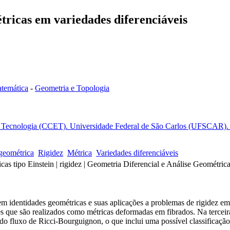
tricas em variedades diferenciáveis
temática
-
Geometria e Topologia
e Tecnologia (CCET). Universidade Federal de São Carlos (UFSCAR). S
geométrica
Rigidez
Métrica
Variedades diferenciáveis
cas tipo Einstein | rigidez | Geometria Diferencial e Análise Geométric
em identidades geométricas e suas aplicações a problemas de rigidez em
es que são realizados como métricas deformadas em fibrados. Na terceir
 do fluxo de Ricci-Bourguignon, o que inclui uma possível classificação