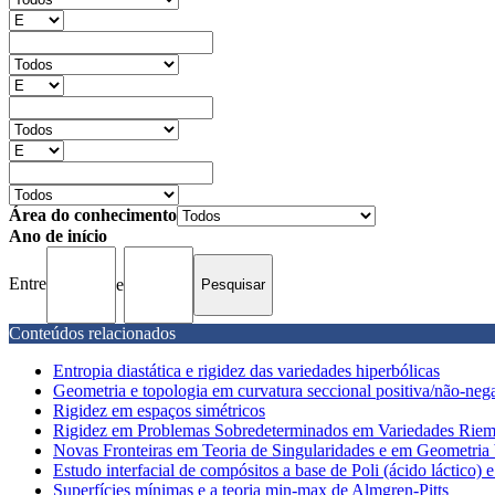
Área do conhecimento
Ano de início
Entre
e
Conteúdos relacionados
Entropia diastática e rigidez das variedades hiperbólicas
Geometria e topologia em curvatura seccional positiva/não-neg
Rigidez em espaços simétricos
Rigidez em Problemas Sobredeterminados em Variedades Riem
Novas Fronteiras em Teoria de Singularidades e em Geometria 
Estudo interfacial de compósitos a base de Poli (ácido láctico) e 
Superfícies mínimas e a teoria min-max de Almgren-Pitts