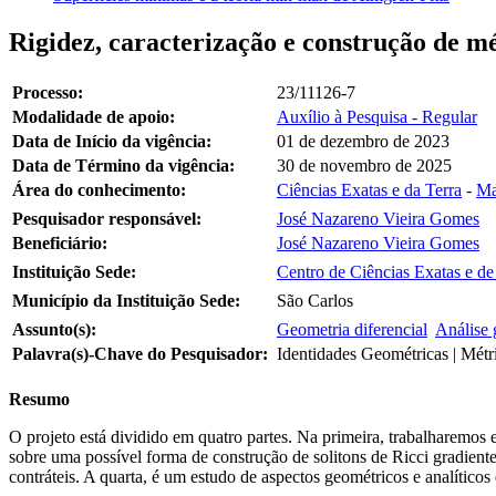
Rigidez, caracterização e construção de mé
Processo:
23/11126-7
Modalidade de apoio:
Auxílio à Pesquisa - Regular
Data de Início da vigência:
01 de dezembro de 2023
Data de Término da vigência:
30 de novembro de 2025
Área do conhecimento:
Ciências Exatas e da Terra
-
Ma
Pesquisador responsável:
José Nazareno Vieira Gomes
Beneficiário:
José Nazareno Vieira Gomes
Instituição Sede:
Centro de Ciências Exatas e d
Município da Instituição Sede:
São Carlos
Assunto(s):
Geometria diferencial
Análise 
Palavra(s)-Chave do Pesquisador:
Identidades Geométricas | Métri
Resumo
O projeto está dividido em quatro partes. Na primeira, trabalharemos 
sobre uma possível forma de construção de solitons de Ricci gradient
contráteis. A quarta, é um estudo de aspectos geométricos e analíticos