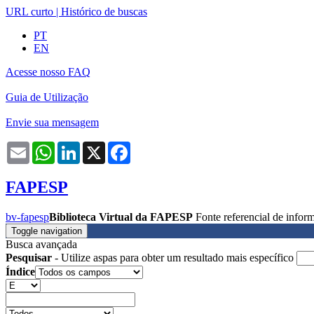
URL curto
|
Histórico de buscas
PT
EN
Acesse nosso FAQ
Guia de Utilização
Envie sua mensagem
Email
WhatsApp
LinkedIn
X
Facebook
FAPESP
bv-fapesp
Biblioteca Virtual da FAPESP
Fonte referencial de info
Toggle navigation
Busca avançada
Pesquisar
- Utilize aspas para obter um resultado mais específico
Índice