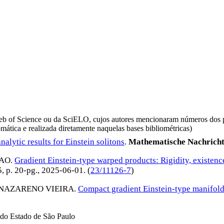
da Web of Science ou da SciELO, cujos autores mencionaram números d
omática e realizada diretamente naquelas bases bibliométricas)
alytic results for Einstein solitons
.
Mathematische Nachrich
SAO
.
Gradient Einstein-type warped products: Rigidity, existenc
5, p. 20-pg.,
2025-06-01
. (
23/11126-7
)
 NAZARENO VIEIRA
.
Compact gradient Einstein-type manifol
do Estado de São Paulo