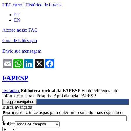
URL curto
|
Histórico de buscas
PT
EN
Acesse nosso FAQ
Guia de Utilização
Envie sua mensagem
Email
WhatsApp
LinkedIn
X
Facebook
FAPESP
bv-fapesp
Biblioteca Virtual da FAPESP
Fonte referencial de
informação para a Pesquisa Apoiada pela FAPESP
Toggle navigation
Busca avançada
Pesquisar
- Utilize aspas para obter um resultado mais específico
Índice