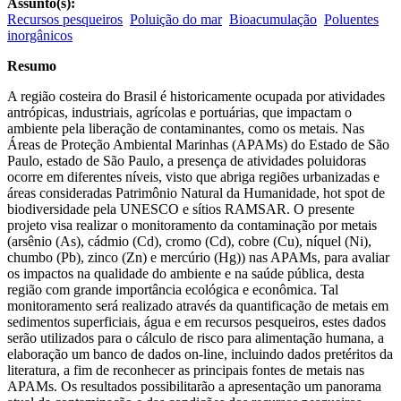
Assunto(s):
Recursos pesqueiros
Poluição do mar
Bioacumulação
Poluentes
inorgânicos
Resumo
A região costeira do Brasil é historicamente ocupada por atividades
antrópicas, industriais, agrícolas e portuárias, que impactam o
ambiente pela liberação de contaminantes, como os metais. Nas
Áreas de Proteção Ambiental Marinhas (APAMs) do Estado de São
Paulo, estado de São Paulo, a presença de atividades poluidoras
ocorre em diferentes níveis, visto que abriga regiões urbanizadas e
áreas consideradas Patrimônio Natural da Humanidade, hot spot de
biodiversidade pela UNESCO e sítios RAMSAR. O presente
projeto visa realizar o monitoramento da contaminação por metais
(arsênio (As), cádmio (Cd), cromo (Cd), cobre (Cu), níquel (Ni),
chumbo (Pb), zinco (Zn) e mercúrio (Hg)) nas APAMs, para avaliar
os impactos na qualidade do ambiente e na saúde pública, desta
região com grande importância ecológica e econômica. Tal
monitoramento será realizado através da quantificação de metais em
sedimentos superficiais, água e em recursos pesqueiros, estes dados
serão utilizados para o cálculo de risco para alimentação humana, a
elaboração um banco de dados on-line, incluindo dados pretéritos da
literatura, a fim de reconhecer as principais fontes de metais nas
APAMs. Os resultados possibilitarão a apresentação um panorama