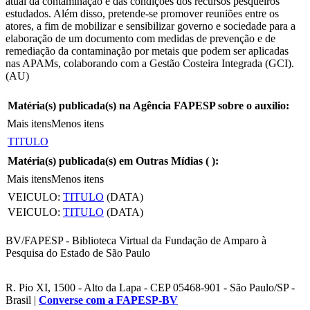
atual da contaminação e das condições dos recursos pesqueiros
estudados. Além disso, pretende-se promover reuniões entre os
atores, a fim de mobilizar e sensibilizar governo e sociedade para a
elaboração de um documento com medidas de prevenção e de
remediação da contaminação por metais que podem ser aplicadas
nas APAMs, colaborando com a Gestão Costeira Integrada (GCI).
(AU)
Matéria(s) publicada(s) na Agência FAPESP sobre o auxílio:
Mais itens
Menos itens
TITULO
Matéria(s) publicada(s) em Outras Mídias (
):
Mais itens
Menos itens
VEICULO:
TITULO
(DATA)
VEICULO:
TITULO
(DATA)
BV/FAPESP - Biblioteca Virtual da Fundação de Amparo à
Pesquisa do Estado de São Paulo
R. Pio XI, 1500 - Alto da Lapa - CEP 05468-901 - São Paulo/SP -
Brasil |
Converse com a FAPESP-BV