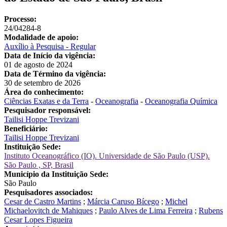
Processo:
24/04284-8
Modalidade de apoio:
Auxílio à Pesquisa - Regular
Data de Início da vigência:
01 de agosto de 2024
Data de Término da vigência:
30 de setembro de 2026
Área do conhecimento:
Ciências Exatas e da Terra
-
Oceanografia
-
Oceanografia Química
Pesquisador responsável:
Tailisi Hoppe Trevizani
Beneficiário:
Tailisi Hoppe Trevizani
Instituição Sede:
Instituto Oceanográfico (IO). Universidade de São Paulo (USP).
São Paulo , SP, Brasil
Município da Instituição Sede:
São Paulo
Pesquisadores associados:
Cesar de Castro Martins
;
Márcia Caruso Bícego
;
Michel
Michaelovitch de Mahiques
;
Paulo Alves de Lima Ferreira
;
Rubens
Cesar Lopes Figueira