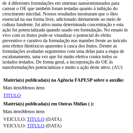
de 4 diferentes formulações em sistemas nanoestruturados para
carrear o OE que também foram testadas quanto à inibição do
crescimento micelial. Nossos resultados mostraram que o óleo
essencial na sua forma livre, adicionado diretamente ao meio de
cultura fundente, foi ativo numa determinada concentração e esta
ação foi potencializada quando usado em formulação. No ensaio in
vivo com os frutos pode-se visualizar o potencial do efeito
preventivo e curativo da formulação nos mamões frente ao inóculo
sem efeitos fitotóxicos aparentes à casca dos frutos. Dentre as
formulações avaliadas seguiremos com uma delas para a etapa de
escalonamento, uma vez que foi muito efetiva contra todos os
isolados testados. De forma geral, a incorporação do OE às
nanoformulações potencializou e muito a ação deste ativo. (AU)
Matéria(s) publicada(s) na Agência FAPESP sobre o auxílio:
Mais itens
Menos itens
TITULO
Matéria(s) publicada(s) em Outras Mídias (
):
Mais itens
Menos itens
VEICULO:
TITULO
(DATA)
VEICULO:
TITULO
(DATA)