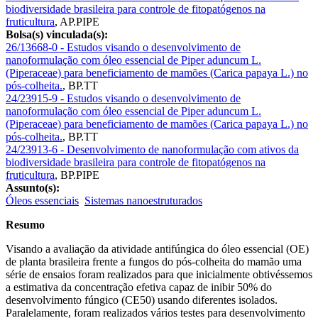
biodiversidade brasileira para controle de fitopatógenos na
fruticultura
, AP.PIPE
Bolsa(s) vinculada(s):
26/13668-0 - Estudos visando o desenvolvimento de
nanoformulação com óleo essencial de Piper aduncum L.
(Piperaceae) para beneficiamento de mamões (Carica papaya L.) no
pós-colheita.
,
BP.TT
24/23915-9 - Estudos visando o desenvolvimento de
nanoformulação com óleo essencial de Piper aduncum L.
(Piperaceae) para beneficiamento de mamões (Carica papaya L.) no
pós-colheita.
,
BP.TT
24/23913-6 - Desenvolvimento de nanoformulação com ativos da
biodiversidade brasileira para controle de fitopatógenos na
fruticultura
,
BP.PIPE
Assunto(s):
Óleos essenciais
Sistemas nanoestruturados
Resumo
Visando a avaliação da atividade antifúngica do óleo essencial (OE)
de planta brasileira frente a fungos do pós-colheita do mamão uma
série de ensaios foram realizados para que inicialmente obtivéssemos
a estimativa da concentração efetiva capaz de inibir 50% do
desenvolvimento fúngico (CE50) usando diferentes isolados.
Paralelamente, foram realizados vários testes para desenvolvimento