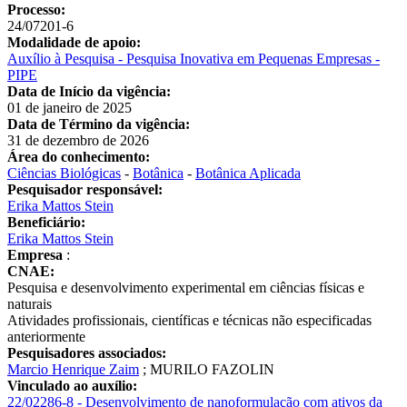
Processo:
24/07201-6
Modalidade de apoio:
Auxílio à Pesquisa - Pesquisa Inovativa em Pequenas Empresas -
PIPE
Data de Início da vigência:
01 de janeiro de 2025
Data de Término da vigência:
31 de dezembro de 2026
Área do conhecimento:
Ciências Biológicas
-
Botânica
-
Botânica Aplicada
Pesquisador responsável:
Erika Mattos Stein
Beneficiário:
Erika Mattos Stein
Empresa
:
CNAE:
Pesquisa e desenvolvimento experimental em ciências físicas e
naturais
Atividades profissionais, científicas e técnicas não especificadas
anteriormente
Pesquisadores associados:
Marcio Henrique Zaim
;
MURILO FAZOLIN
Vinculado ao auxílio:
22/02286-8 - Desenvolvimento de nanoformulação com ativos da