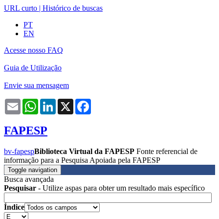
URL curto
|
Histórico de buscas
PT
EN
Acesse nosso FAQ
Guia de Utilização
Envie sua mensagem
Email
WhatsApp
LinkedIn
X
Facebook
FAPESP
bv-fapesp
Biblioteca Virtual da FAPESP
Fonte referencial de
informação para a Pesquisa Apoiada pela FAPESP
Toggle navigation
Busca avançada
Pesquisar
- Utilize aspas para obter um resultado mais específico
Índice