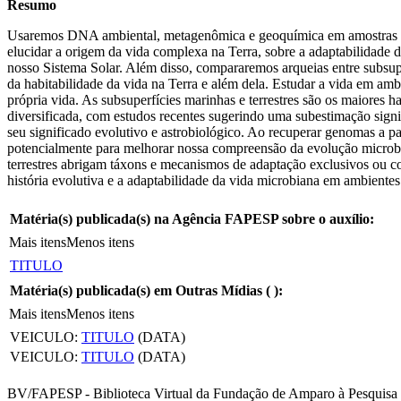
Resumo
Usaremos DNA ambiental, metagenômica e geoquímica em amostras brasil
elucidar a origem da vida complexa na Terra, sobre a adaptabilidade
nosso Sistema Solar. Além disso, compararemos arqueias entre subsupe
da habitabilidade da vida na Terra e além dela. Estudar a vida em amb
própria vida. As subsuperfícies marinhas e terrestres são os maiores 
diversificada, com estudos recentes sugerindo uma subestimação signi
seu significado evolutivo e astrobiológico. Ao recuperar genomas a 
potencialmente para melhorar nossa compreensão da evolução microbia
terrestres abrigam táxons e mecanismos de adaptação exclusivos ou com
história evolutiva e a adaptabilidade da vida microbiana em ambientes
Matéria(s) publicada(s) na Agência FAPESP sobre o auxílio:
Mais itens
Menos itens
TITULO
Matéria(s) publicada(s) em Outras Mídias (
):
Mais itens
Menos itens
VEICULO:
TITULO
(DATA)
VEICULO:
TITULO
(DATA)
BV/FAPESP - Biblioteca Virtual da Fundação de Amparo à Pesquisa 