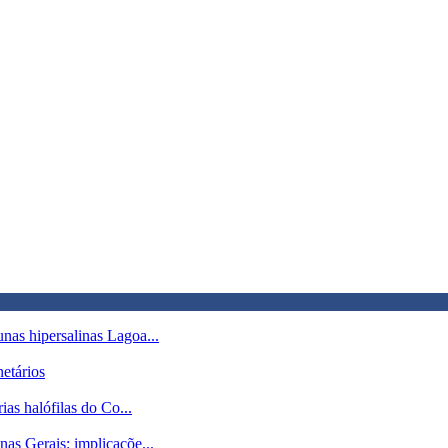
nas hipersalinas Lagoa...
netários
ias halófilas do Co...
as Gerais: implicaçõe...