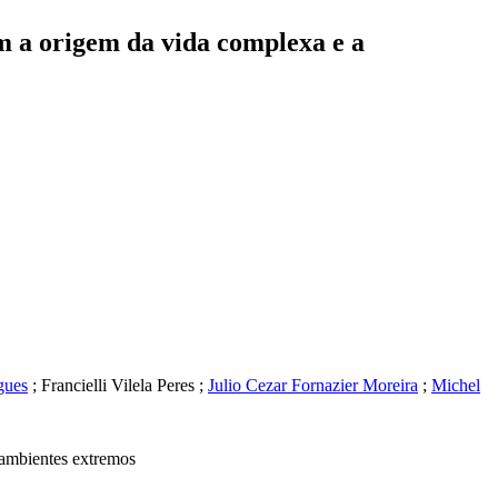
em a origem da vida complexa e a
gues
;
Francielli Vilela Peres
;
Julio Cezar Fornazier Moreira
;
Michel
e ambientes extremos