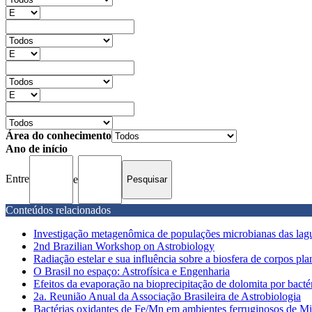
Área do conhecimento
Ano de início
Entre
e
Conteúdos relacionados
Investigação metagenômica de populações microbianas das lagu
2nd Brazilian Workshop on Astrobiology
Radiação estelar e sua influência sobre a biosfera de corpos pla
O Brasil no espaço: Astrofísica e Engenharia
Efeitos da evaporação na bioprecipitação de dolomita por bactér
2a. Reunião Anual da Associação Brasileira de Astrobiologia
Bactérias oxidantes de Fe/Mn em ambientes ferruginosos de Min