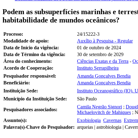
Podem as subsuperfícies marinhas e terres
habitabilidade de mundos oceânicos?
Processo:
24/15222-3
Modalidade de apoio:
Auxílio à Pesquisa - Regular
Data de Início da vigência:
01 de outubro de 2024
Data de Término da vigência:
30 de setembro de 2029
Área do conhecimento:
Ciências Exatas e da Terra
-
Oc
Acordo de Cooperação:
Instituto Serrapilheira
Pesquisador responsável:
Amanda Gonçalves Bendia
Beneficiário:
Amanda Gonçalves Bendia
Instituição Sede:
Instituto Oceanográfico (IO). 
Município da Instituição Sede:
São Paulo
Camila Negrão Signori
;
Dougl
Pesquisadores associados:
Michaelovitch de Mahiques
;
N
Assunto(s):
Exobiologia
Cavernas
Extrem
Palavra(s)-Chave do Pesquisador:
arqueias | astrobiologia | Cave