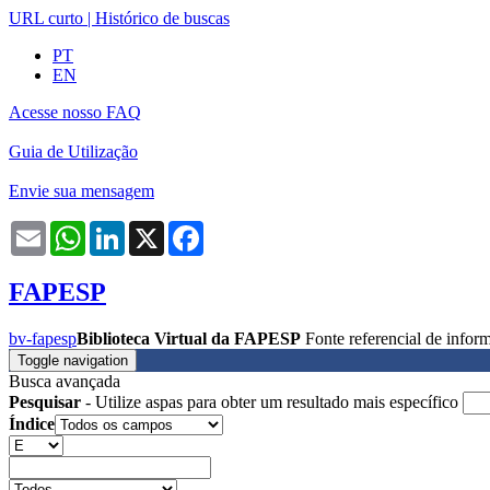
URL curto
|
Histórico de buscas
PT
EN
Acesse nosso FAQ
Guia de Utilização
Envie sua mensagem
Email
WhatsApp
LinkedIn
X
Facebook
FAPESP
bv-fapesp
Biblioteca Virtual da FAPESP
Fonte referencial de info
Toggle navigation
Busca avançada
Pesquisar
- Utilize aspas para obter um resultado mais específico
Índice