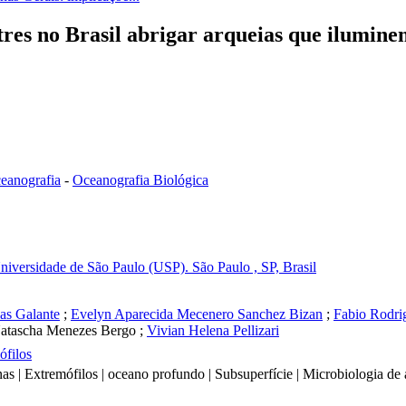
tres no Brasil abrigar arqueias que ilumin
eanografia
-
Oceanografia Biológica
Universidade de São Paulo (USP). São Paulo , SP, Brasil
as Galante
;
Evelyn Aparecida Mecenero Sanchez Bizan
;
Fabio Rodri
atascha Menezes Bergo
;
Vivian Helena Pellizari
ófilos
rnas | Extremófilos | oceano profundo | Subsuperfície | Microbiologia d