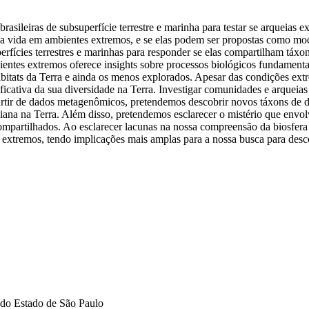
eiras de subsuperfície terrestre e marinha para testar se arqueias ex
 da vida em ambientes extremos, e se elas podem ser propostas como mo
rfícies terrestres e marinhas para responder se elas compartilham táxo
ientes extremos oferece insights sobre processos biológicos fundamenta
habitats da Terra e ainda os menos explorados. Apesar das condições ex
ficativa da sua diversidade na Terra. Investigar comunidades e arqueias
partir de dados metagenômicos, pretendemos descobrir novos táxons de d
na na Terra. Além disso, pretendemos esclarecer o mistério que envol
partilhados. Ao esclarecer lacunas na nossa compreensão da biosfera su
 extremos, tendo implicações mais amplas para a nossa busca para desco
do Estado de São Paulo