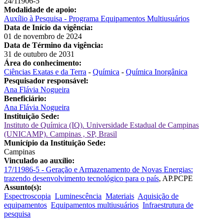
24/11906-5
Modalidade de apoio:
Auxílio à Pesquisa - Programa Equipamentos Multiusuários
Data de Início da vigência:
01 de novembro de 2024
Data de Término da vigência:
31 de outubro de 2031
Área do conhecimento:
Ciências Exatas e da Terra
-
Química
-
Química Inorgânica
Pesquisador responsável:
Ana Flávia Nogueira
Beneficiário:
Ana Flávia Nogueira
Instituição Sede:
Instituto de Química (IQ). Universidade Estadual de Campinas
(UNICAMP). Campinas , SP, Brasil
Município da Instituição Sede:
Campinas
Vinculado ao auxílio:
17/11986-5 - Geração e Armazenamento de Novas Energias:
trazendo desenvolvimento tecnológico para o país
, AP.PCPE
Assunto(s):
Espectroscopia
Luminescência
Materiais
Aquisição de
equipamentos
Equipamentos multiusuários
Infraestrutura de
pesquisa