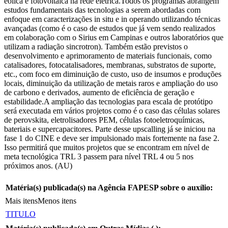
eólica e fotovoltaica na rede elétrica.Todos os programas abrangem
estudos fundamentais das tecnologias a serem abordadas com
enfoque em caracterizações in situ e in operando utilizando técnicas
avançadas (como é o caso de estudos que já vem sendo realizados
em colaboração com o Sirius em Campinas e outros laboratórios que
utilizam a radiação sincrotron). Também estão previstos o
desenvolvimento e aprimoramento de materiais funcionais, como
catalisadores, fotocatalisadores, membranas, substratos de suporte,
etc., com foco em diminuição de custo, uso de insumos e produções
locais, diminuição da utilização de metais raros e ampliação do uso
de carbono e derivados, aumento de eficiência de geração e
estabilidade.A ampliação das tecnologias para escala de protótipo
será executada em vários projetos como é o caso das células solares
de perovskita, eletrolisadores PEM, células fotoeletroquímicas,
bateriais e supercapacitores. Parte desse upscalling já se iniciou na
fase 1 do CINE e deve ser impulsionado mais fortemente na fase 2.
Isso permitirá que muitos projetos que se encontram em nível de
meta tecnológica TRL 3 passem para nível TRL 4 ou 5 nos
próximos anos. (AU)
Matéria(s) publicada(s) na Agência FAPESP sobre o auxílio:
Mais itens
Menos itens
TITULO