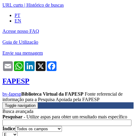
URL curto
|
Histórico de buscas
PT
EN
Acesse nosso FAQ
Guia de Utilização
Envie sua mensagem
Email
WhatsApp
LinkedIn
X
Facebook
FAPESP
bv-fapesp
Biblioteca Virtual da FAPESP
Fonte referencial de
informação para a Pesquisa Apoiada pela FAPESP
Toggle navigation
Busca avançada
Pesquisar
- Utilize aspas para obter um resultado mais específico
Índice