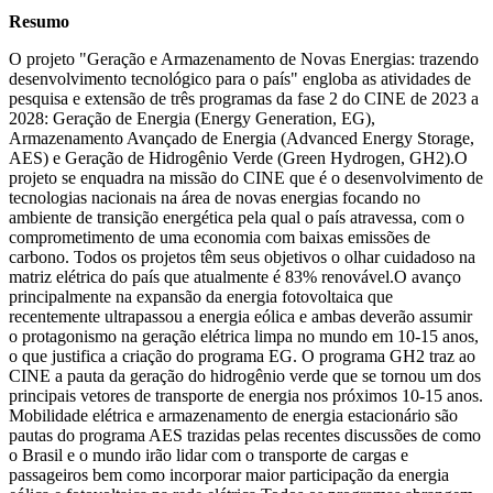
Resumo
O projeto "Geração e Armazenamento de Novas Energias: trazendo
desenvolvimento tecnológico para o país" engloba as atividades de
pesquisa e extensão de três programas da fase 2 do CINE de 2023 a
2028: Geração de Energia (Energy Generation, EG),
Armazenamento Avançado de Energia (Advanced Energy Storage,
AES) e Geração de Hidrogênio Verde (Green Hydrogen, GH2).O
projeto se enquadra na missão do CINE que é o desenvolvimento de
tecnologias nacionais na área de novas energias focando no
ambiente de transição energética pela qual o país atravessa, com o
comprometimento de uma economia com baixas emissões de
carbono. Todos os projetos têm seus objetivos o olhar cuidadoso na
matriz elétrica do país que atualmente é 83% renovável.O avanço
principalmente na expansão da energia fotovoltaica que
recentemente ultrapassou a energia eólica e ambas deverão assumir
o protagonismo na geração elétrica limpa no mundo em 10-15 anos,
o que justifica a criação do programa EG. O programa GH2 traz ao
CINE a pauta da geração do hidrogênio verde que se tornou um dos
principais vetores de transporte de energia nos próximos 10-15 anos.
Mobilidade elétrica e armazenamento de energia estacionário são
pautas do programa AES trazidas pelas recentes discussões de como
o Brasil e o mundo irão lidar com o transporte de cargas e
passageiros bem como incorporar maior participação da energia