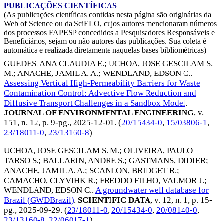
PUBLICAÇÕES CIENTÍFICAS
(As publicações científicas contidas nesta página são originárias da
Web of Science ou da SciELO, cujos autores mencionaram números
dos processos FAPESP concedidos a Pesquisadores Responsáveis e
Beneficiários, sejam ou não autores das publicações. Sua coleta é
automática e realizada diretamente naquelas bases bibliométricas)
GUEDES, ANA CLAUDIA E.
;
UCHOA, JOSE GESCILAM S.
M.
;
ANACHE, JAMIL A. A.
;
WENDLAND, EDSON C.
.
Assessing Vertical High-Permeability Barriers for Waste
Contamination Control: Advective Flow Reduction and
Diffusive Transport Challenges in a Sandbox Model
.
JOURNAL OF ENVIRONMENTAL ENGINEERING
, v.
151, n. 12, p. 9-pg.,
2025-12-01
. (
20/15434-0
,
15/03806-1
,
23/18011-0
,
23/13160-8
)
UCHOA, JOSE GESCILAM S. M.
;
OLIVEIRA, PAULO
TARSO S.
;
BALLARIN, ANDRE S.
;
GASTMANS, DIDIER
;
ANACHE, JAMIL A. A.
;
SCANLON, BRIDGET R.
;
CAMACHO, CLYVIHK R.
;
FREDDO FILHO, VALMOR J.
;
WENDLAND, EDSON C.
.
A groundwater well database for
Brazil (GWDBrazil)
.
SCIENTIFIC DATA
, v. 12, n. 1, p. 15-
pg.,
2025-09-29
. (
23/18011-0
,
20/15434-0
,
20/08140-0
,
23/13160-8
,
22/06017-1
)