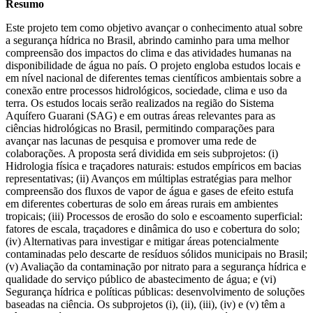
Resumo
Este projeto tem como objetivo avançar o conhecimento atual sobre
a segurança hídrica no Brasil, abrindo caminho para uma melhor
compreensão dos impactos do clima e das atividades humanas na
disponibilidade de água no país. O projeto engloba estudos locais e
em nível nacional de diferentes temas científicos ambientais sobre a
conexão entre processos hidrológicos, sociedade, clima e uso da
terra. Os estudos locais serão realizados na região do Sistema
Aquífero Guarani (SAG) e em outras áreas relevantes para as
ciências hidrológicas no Brasil, permitindo comparações para
avançar nas lacunas de pesquisa e promover uma rede de
colaborações. A proposta será dividida em seis subprojetos: (i)
Hidrologia física e traçadores naturais: estudos empíricos em bacias
representativas; (ii) Avanços em múltiplas estratégias para melhor
compreensão dos fluxos de vapor de água e gases de efeito estufa
em diferentes coberturas de solo em áreas rurais em ambientes
tropicais; (iii) Processos de erosão do solo e escoamento superficial:
fatores de escala, traçadores e dinâmica do uso e cobertura do solo;
(iv) Alternativas para investigar e mitigar áreas potencialmente
contaminadas pelo descarte de resíduos sólidos municipais no Brasil;
(v) Avaliação da contaminação por nitrato para a segurança hídrica e
qualidade do serviço público de abastecimento de água; e (vi)
Segurança hídrica e políticas públicas: desenvolvimento de soluções
baseadas na ciência. Os subprojetos (i), (ii), (iii), (iv) e (v) têm a