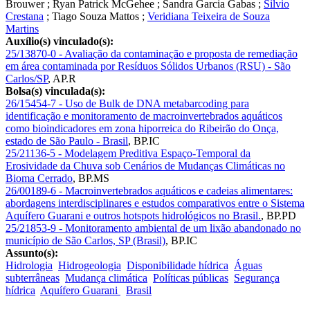
Brouwer
;
Ryan Patrick McGehee
;
Sandra Garcia Gabas
;
Silvio
Crestana
;
Tiago Souza Mattos
;
Veridiana Teixeira de Souza
Martins
Auxílio(s) vinculado(s):
25/13870-0 - Avaliação da contaminação e proposta de remediação
em área contaminada por Resíduos Sólidos Urbanos (RSU) - São
Carlos/SP
,
AP.R
Bolsa(s) vinculada(s):
26/15454-7 - Uso de Bulk de DNA metabarcoding para
identificação e monitoramento de macroinvertebrados aquáticos
como bioindicadores em zona hiporreica do Ribeirão do Onça,
estado de São Paulo - Brasil
,
BP.IC
25/21136-5 - Modelagem Preditiva Espaço-Temporal da
Erosividade da Chuva sob Cenários de Mudanças Climáticas no
Bioma Cerrado
,
BP.MS
26/00189-6 - Macroinvertebrados aquáticos e cadeias alimentares:
abordagens interdisciplinares e estudos comparativos entre o Sistema
Aquífero Guarani e outros hotspots hidrológicos no Brasil.
,
BP.PD
25/21853-9 - Monitoramento ambiental de um lixão abandonado no
município de São Carlos, SP (Brasil)
,
BP.IC
Assunto(s):
Hidrologia
Hidrogeologia
Disponibilidade hídrica
Águas
subterrâneas
Mudança climática
Políticas públicas
Segurança
hídrica
Aquífero Guarani
Brasil