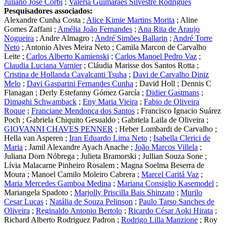
Juliano José Corbi
;
Valéria Guimarães Silvestre Rodrigues
Pesquisadores associados:
Alexandre Cunha Costa
;
Alice Kimie Martins Morita
;
Aline
Gomes Zaffani
;
Amélia João Fernandes
;
Ana Rita de Araujo
Nogueira
;
Andre Almagro
;
André Simões Ballarin
;
André Torre
Neto
;
Antonio Alves Meira Neto
;
Camila Marcon de Carvalho
Leite
;
Carlos Alberto Kamienski
;
Carlos Manoel Pedro Vaz
;
Claudia Luciana Varnier
;
Cláudia Marisse dos Santos Rotta
;
Cristina de Hollanda Cavalcanti Tsuha
;
Davi de Carvalho Diniz
Melo
;
Davi Gasparini Fernandes Cunha
;
David Holl
;
Dennis C
Flanagan
;
Derly Estefanny Gómez García
;
Didier Gastmans
;
Dimaghi Schwamback
;
Eny Maria Vieira
;
Fabio de Oliveira
Roque
;
Franciane Mendonça dos Santos
;
Francisco Ignacio Suárez
Poch
;
Gabriela Chiquito Gesualdo
;
Gabriela Laila de Oliveira
;
GIOVANNI CHAVES PENNER
;
Heber Lombardi de Carvalho
;
Hella van Asperen
;
Iran Eduardo Lima Neto
;
Isabella Clerici de
Maria
;
Jamil Alexandre Ayach Anache
;
João Marcos Villela
;
Juliana Dorn Nóbrega
;
Julieta Bramorski
;
Jullian Souza Sone
;
Lívia Malacarne Pinheiro Rosalem
;
Magna Soelma Beserra de
Moura
;
Manoel Camilo Moleiro Cabrera
;
Marcel Caritá Vaz
;
Maria Mercedes Gamboa Medina
;
Mariana Consiglio Kasemodel
;
Mariangela Spadoto
;
Marjolly Priscilla Bais Shinzato
;
Murilo
Cesar Lucas
;
Natália de Souza Pelinson
;
Paulo Tarso Sanches de
Oliveira
;
Reginaldo Antonio Bertolo
;
Ricardo César Aoki Hirata
;
Richard Alberto Rodriguez Padron
;
Rodrigo Lilla Manzione
;
Roy