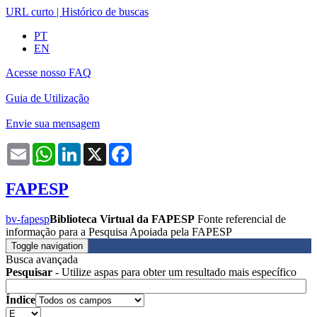
URL curto
|
Histórico de buscas
PT
EN
Acesse nosso FAQ
Guia de Utilização
Envie sua mensagem
Email
WhatsApp
LinkedIn
X
Facebook
FAPESP
bv-fapesp
Biblioteca Virtual da FAPESP
Fonte referencial de
informação para a Pesquisa Apoiada pela FAPESP
Toggle navigation
Busca avançada
Pesquisar
- Utilize aspas para obter um resultado mais específico
Índice