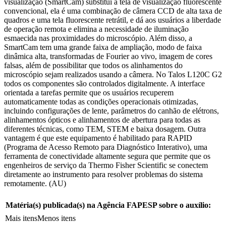
visualização (SmartCam) substitui a tela de visualização fluorescente
convencional, ela é uma combinação de câmera CCD de alta taxa de
quadros e uma tela fluorescente retrátil, e dá aos usuários a liberdade
de operação remota e elimina a necessidade de iluminação
esmaecida nas proximidades do microscópio. Além disso, a
SmartCam tem uma grande faixa de ampliação, modo de faixa
dinâmica alta, transformadas de Fourier ao vivo, imagem de cores
falsas, além de possibilitar que todos os alinhamentos do
microscópio sejam realizados usando a câmera. No Talos L120C G2
todos os componentes são controlados digitalmente. A interface
orientada a tarefas permite que os usuários recuperem
automaticamente todas as condições operacionais otimizadas,
incluindo configurações de lente, parâmetros do canhão de elétrons,
alinhamentos ópticos e alinhamentos de abertura para todas as
diferentes técnicas, como TEM, STEM e baixa dosagem. Outra
vantagem é que este equipamento é habilitado para RAPID
(Programa de Acesso Remoto para Diagnóstico Interativo), uma
ferramenta de conectividade altamente segura que permite que os
engenheiros de serviço da Thermo Fisher Scientific se conectem
diretamente ao instrumento para resolver problemas do sistema
remotamente. (AU)
Matéria(s) publicada(s) na Agência FAPESP sobre o auxílio:
Mais itens
Menos itens