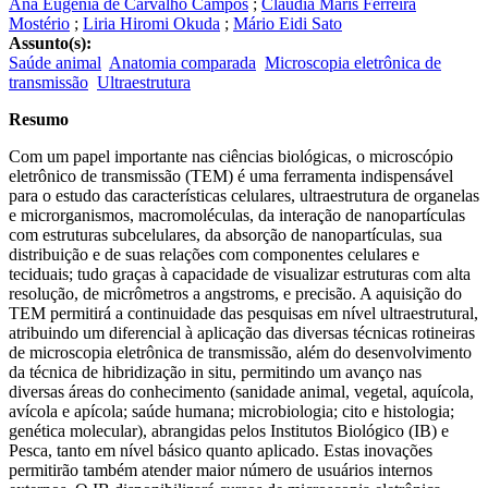
Ana Eugênia de Carvalho Campos
;
Cláudia Maris Ferreira
Mostério
;
Liria Hiromi Okuda
;
Mário Eidi Sato
Assunto(s):
Saúde animal
Anatomia comparada
Microscopia eletrônica de
transmissão
Ultraestrutura
Resumo
Com um papel importante nas ciências biológicas, o microscópio
eletrônico de transmissão (TEM) é uma ferramenta indispensável
para o estudo das características celulares, ultraestrutura de organelas
e microrganismos, macromoléculas, da interação de nanopartículas
com estruturas subcelulares, da absorção de nanopartículas, sua
distribuição e de suas relações com componentes celulares e
teciduais; tudo graças à capacidade de visualizar estruturas com alta
resolução, de micrômetros a angstroms, e precisão. A aquisição do
TEM permitirá a continuidade das pesquisas em nível ultraestrutural,
atribuindo um diferencial à aplicação das diversas técnicas rotineiras
de microscopia eletrônica de transmissão, além do desenvolvimento
da técnica de hibridização in situ, permitindo um avanço nas
diversas áreas do conhecimento (sanidade animal, vegetal, aquícola,
avícola e apícola; saúde humana; microbiologia; cito e histologia;
genética molecular), abrangidas pelos Institutos Biológico (IB) e
Pesca, tanto em nível básico quanto aplicado. Estas inovações
permitirão também atender maior número de usuários internos