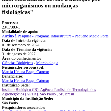
microrganismos ou mudanças
fisiológicas"
Processo:
23/17383-1
Modalidade de apoio:
Auxílio à Pesquisa - Programa Infraestrutura - Pequeno Médio Porte
Data de Início da vigência:
01 de setembro de 2024
Data de Término da vigência:
31 de agosto de 2027
Área do conhecimento:
Ciências Biológicas
-
Microbiologia
Pesquisador responsável:
Marcia Helena Braga Catroxo
Beneficiário:
Marcia Helena Braga Catroxo
Instituição Sede:
Instituto Biológico (IB). Agência Paulista de Tecnologia dos
Agronegócios (APTA). São Paulo , SP, Brasil
Município da Instituição Sede:
São Paulo
Pesquisadores associados: