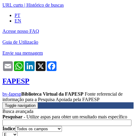
URL curto
|
Histórico de buscas
PT
EN
Acesse nosso FAQ
Guia de Utilização
Envie sua mensagem
Email
WhatsApp
LinkedIn
X
Facebook
FAPESP
bv-fapesp
Biblioteca Virtual da FAPESP
Fonte referencial de
informação para a Pesquisa Apoiada pela FAPESP
Toggle navigation
Busca avançada
Pesquisar
- Utilize aspas para obter um resultado mais específico
Índice