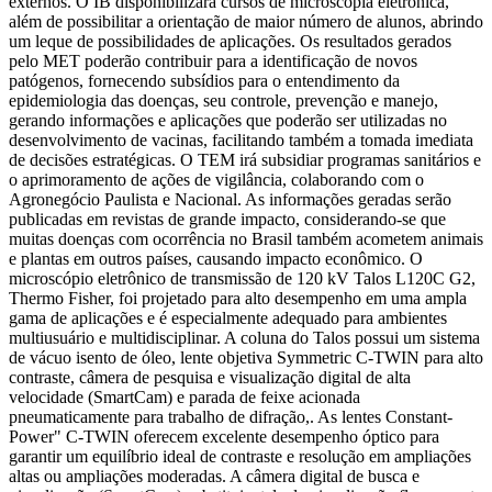
externos. O IB disponibilizará cursos de microscopia eletrônica,
além de possibilitar a orientação de maior número de alunos, abrindo
um leque de possibilidades de aplicações. Os resultados gerados
pelo MET poderão contribuir para a identificação de novos
patógenos, fornecendo subsídios para o entendimento da
epidemiologia das doenças, seu controle, prevenção e manejo,
gerando informações e aplicações que poderão ser utilizadas no
desenvolvimento de vacinas, facilitando também a tomada imediata
de decisões estratégicas. O TEM irá subsidiar programas sanitários e
o aprimoramento de ações de vigilância, colaborando com o
Agronegócio Paulista e Nacional. As informações geradas serão
publicadas em revistas de grande impacto, considerando-se que
muitas doenças com ocorrência no Brasil também acometem animais
e plantas em outros países, causando impacto econômico. O
microscópio eletrônico de transmissão de 120 kV Talos L120C G2,
Thermo Fisher, foi projetado para alto desempenho em uma ampla
gama de aplicações e é especialmente adequado para ambientes
multiusuário e multidisciplinar. A coluna do Talos possui um sistema
de vácuo isento de óleo, lente objetiva Symmetric C-TWIN para alto
contraste, câmera de pesquisa e visualização digital de alta
velocidade (SmartCam) e parada de feixe acionada
pneumaticamente para trabalho de difração,. As lentes Constant-
Power" C-TWIN oferecem excelente desempenho óptico para
garantir um equilíbrio ideal de contraste e resolução em ampliações
altas ou ampliações moderadas. A câmera digital de busca e