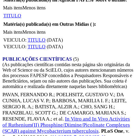
Mais itens
Menos itens
TITULO
Matéria(s) publicada(s) em Outras Mídias (
):
Mais itens
Menos itens
VEICULO:
TITULO
(DATA)
VEICULO:
TITULO
(DATA)
PUBLICAÇÕES CIENTÍFICAS
(5)
(As publicações científicas contidas nesta página são originárias da
Web of Science ou da SciELO, cujos autores mencionaram números
dos processos FAPESP concedidos a Pesquisadores Responsáveis e
Beneficiários, sejam ou não autores das publicações. Sua coleta é
automática e realizada diretamente naquelas bases bibliométricas)
PAVAN, FERNANDO R.
;
POELHSITZ, GUSTAVO V.
;
DA
CUNHA, LUCAS V. P.
;
BARBOSA, MARILIA I. F.
;
LEITE,
SERGIO R. A.
;
BATISTA, ALZIR A.
;
CHO, SANG H.
;
FRANZBLAU, SCOTT G.
;
DE CAMARGO, MARIANA S.
;
RESENDE, FLAVIA A.
; et al.
In Vitro and In Vivo Activities
of Ruthenium(II) Phosphine/Diimine/Picolinate Complexes
(SCAR) against Mycobacterium tuberculosis
.
PLoS One
, v.