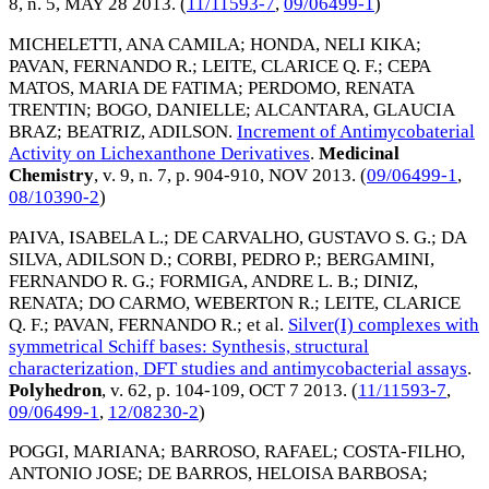
8, n. 5,
MAY 28 2013
. (
11/11593-7
,
09/06499-1
)
MICHELETTI, ANA CAMILA
;
HONDA, NELI KIKA
;
PAVAN, FERNANDO R.
;
LEITE, CLARICE Q. F.
;
CEPA
MATOS, MARIA DE FATIMA
;
PERDOMO, RENATA
TRENTIN
;
BOGO, DANIELLE
;
ALCANTARA, GLAUCIA
BRAZ
;
BEATRIZ, ADILSON
.
Increment of Antimycobaterial
Activity on Lichexanthone Derivatives
.
Medicinal
Chemistry
, v. 9, n. 7, p. 904-910,
NOV 2013
. (
09/06499-1
,
08/10390-2
)
PAIVA, ISABELA L.
;
DE CARVALHO, GUSTAVO S. G.
;
DA
SILVA, ADILSON D.
;
CORBI, PEDRO P.
;
BERGAMINI,
FERNANDO R. G.
;
FORMIGA, ANDRE L. B.
;
DINIZ,
RENATA
;
DO CARMO, WEBERTON R.
;
LEITE, CLARICE
Q. F.
;
PAVAN, FERNANDO R.
; et al.
Silver(I) complexes with
symmetrical Schiff bases: Synthesis, structural
characterization, DFT studies and antimycobacterial assays
.
Polyhedron
, v. 62, p. 104-109,
OCT 7 2013
. (
11/11593-7
,
09/06499-1
,
12/08230-2
)
POGGI, MARIANA
;
BARROSO, RAFAEL
;
COSTA-FILHO,
ANTONIO JOSE
;
DE BARROS, HELOISA BARBOSA
;