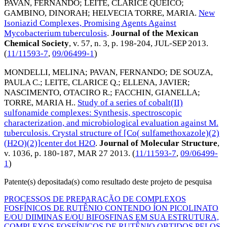
PAVAN, FERNANDO
;
LEITE, CLARICE QUEICO
;
GAMBINO, DINORAH
;
HELVECIA TORRE, MARIA
.
New
Isoniazid Complexes, Promising Agents Against
Mycobacterium tuberculosis
.
Journal of the Mexican
Chemical Society
, v. 57, n. 3, p. 198-204,
JUL-SEP 2013
.
(
11/11593-7
,
09/06499-1
)
MONDELLI, MELINA
;
PAVAN, FERNANDO
;
DE SOUZA,
PAULA C.
;
LEITE, CLARICE Q.
;
ELLENA, JAVIER
;
NASCIMENTO, OTACIRO R.
;
FACCHIN, GIANELLA
;
TORRE, MARIA H.
.
Study of a series of cobalt(II)
sulfonamide complexes: Synthesis, spectroscopic
characterization, and microbiological evaluation against M.
tuberculosis. Crystal structure of [Co( sulfamethoxazole)(2)
(H2O)(2)]center dot H2O
.
Journal of Molecular Structure
,
v. 1036, p. 180-187,
MAR 27 2013
. (
11/11593-7
,
09/06499-
1
)
Patente(s) depositada(s) como resultado deste projeto de pesquisa
PROCESSOS DE PREPARAÇÃO DE COMPLEXOS
FOSFÍNICOS DE RUTÊNIO CONTENDO ÍON PICOLINATO
E/OU DIIMINAS E/OU BIFOSFINAS EM SUA ESTRUTURA,
COMPLEXOS FOSFÍNICOS DE RUTÊNIO OBTIDOS PELOS