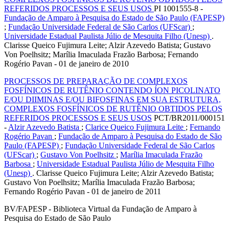
REFERIDOS PROCESSOS E SEUS USOS
PI 1001555-8 -
Fundação de Amparo à Pesquisa do Estado de São Paulo (FAPESP)
;
Fundação Universidade Federal de São Carlos (UFScar)
;
Universidade Estadual Paulista Júlio de Mesquita Filho (Unesp)
.
Clarisse Queico Fujimura Leite; Alzir Azevedo Batista; Gustavo
Von Poelhsitz; Marília Imaculada Frazão Barbosa; Fernando
Rogério Pavan - 01 de janeiro de 2010
PROCESSOS DE PREPARAÇÃO DE COMPLEXOS
FOSFÍNICOS DE RUTÊNIO CONTENDO ÍON PICOLINATO
E/OU DIIMINAS E/OU BIFOSFINAS EM SUA ESTRUTURA,
COMPLEXOS FOSFÍNICOS DE RUTÊNIO OBTIDOS PELOS
REFERIDOS PROCESSOS E SEUS USOS
PCT/BR2011/000151
-
Alzir Azevedo Batista
;
Clarice Queico Fujimura Leite
;
Fernando
Rogério Pavan
;
Fundação de Amparo à Pesquisa do Estado de São
Paulo (FAPESP)
;
Fundação Universidade Federal de São Carlos
(UFScar)
;
Gustavo Von Poelhsitz
;
Marília Imaculada Frazão
Barbosa
;
Universidade Estadual Paulista Júlio de Mesquita Filho
(Unesp)
. Clarisse Queico Fujimura Leite; Alzir Azevedo Batista;
Gustavo Von Poelhsitz; Marília Imaculada Frazão Barbosa;
Fernando Rogério Pavan - 01 de janeiro de 2011
BV/FAPESP - Biblioteca Virtual da Fundação de Amparo à
Pesquisa do Estado de São Paulo