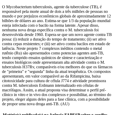
O Mycobacterium tuberculosis, agente da tuberculose (TB), é
responsável pela morte anual de dois a três milhões de pessoas no
mundo e por prejuízos econômicos globais de aproximadamente 12
bilhões de dólares ao ano. Estima-se que 1/3 da população mundial
esteja infectada com o bacilo na forma latente. Apesar disso,
nenhuma nova droga específica contra o M. tuberculosis foi
desenvolvida desde 1960. Espera-se que um novo agente contra TB
possa: (i) reduzir a duração do tempo de tratamento; (ii) ser ativo
contra cepas resistentes; e (iii) ser ativo contra bacilos em estado de
latência. Neste projeto 7 complexos inéditos contendo o metal
rutênio (Ru) são apresentados como potencias agentes anti-TB,
tendo cumprido ensaios químicos de síntese e caracterização e
ensaios biológicos onde apresentaram alta atividade contra o M.
tuberculosis H37Rv, comparáveis e/ou melhores do que os fármacos
de "primeira" e "segunda" linha da atual terapêutica. Os compostos
apresentaram, em valor comparável ao da Rifampicina, baixa
citotoxicidade para cultura de célula J774 e atividade promissora
contra M. tuberculosis Erdmann internalizado em células de
macrófagos. Assim, a atual proposta visa determinar o perfil pré-
clínico in vitro e in vivo dos complexos e possibilitar, ao término do
projeto, eleger alguns deles para a fase clínica, com a possibilidade
de propor uma nova droga anti-TB. (AU)
Matéria(s) publicada(s) na Agência FAPESP sobre o auxílio: