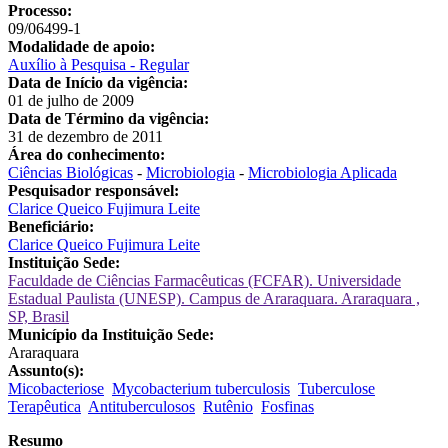
Processo:
09/06499-1
Modalidade de apoio:
Auxílio à Pesquisa - Regular
Data de Início da vigência:
01 de julho de 2009
Data de Término da vigência:
31 de dezembro de 2011
Área do conhecimento:
Ciências Biológicas
-
Microbiologia
-
Microbiologia Aplicada
Pesquisador responsável:
Clarice Queico Fujimura Leite
Beneficiário:
Clarice Queico Fujimura Leite
Instituição Sede:
Faculdade de Ciências Farmacêuticas (FCFAR). Universidade
Estadual Paulista (UNESP). Campus de Araraquara. Araraquara ,
SP, Brasil
Município da Instituição Sede:
Araraquara
Assunto(s):
Micobacteriose
Mycobacterium tuberculosis
Tuberculose
Terapêutica
Antituberculosos
Rutênio
Fosfinas
Resumo