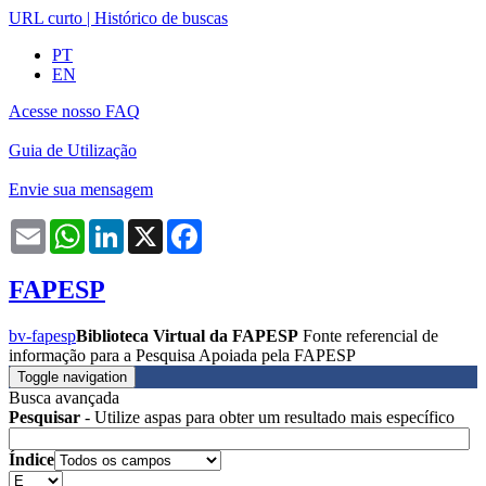
URL curto
|
Histórico de buscas
PT
EN
Acesse nosso FAQ
Guia de Utilização
Envie sua mensagem
Email
WhatsApp
LinkedIn
X
Facebook
FAPESP
bv-fapesp
Biblioteca Virtual da FAPESP
Fonte referencial de
informação para a Pesquisa Apoiada pela FAPESP
Toggle navigation
Busca avançada
Pesquisar
- Utilize aspas para obter um resultado mais específico
Índice