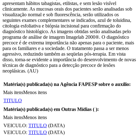
apresentam hábitos tabagistas, etilistas, e sem lesão visível
clinicamente. As mucosas orais dos pacientes serão analisadas sob
visualização normal e sob fluorescência, serão utilizados os
seguintes exames complementares se indicados, azul de toluidina,
citologia esfoliativa e biópsia incisional para confirmação do
diagnóstico histológico. As imagens obtidas serão analisadas pelo
programa de análise de imagem Imagelab 2000®. O diagnóstico
precoce é de extrema importância não apenas para o paciente, mais
para os familiares e a sociedade. O tratamento passa a ser menos
agressivo, reduzindo também as seqüelas pós-terapia. Em vista
disso, torna-se evidente a importância do desenvolvimento de novas
técnicas de diagnóstico para a detecção precoce de lesões
neoplásicas. (AU)
Matéria(s) publicada(s) na Agência FAPESP sobre o auxílio:
Mais itens
Menos itens
TITULO
Matéria(s) publicada(s) em Outras Mídias (
):
Mais itens
Menos itens
VEICULO:
TITULO
(DATA)
VEICULO:
TITULO
(DATA)