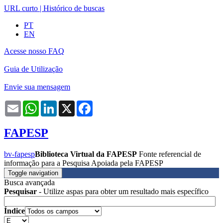
URL curto
|
Histórico de buscas
PT
EN
Acesse nosso FAQ
Guia de Utilização
Envie sua mensagem
Email
WhatsApp
LinkedIn
X
Facebook
FAPESP
bv-fapesp
Biblioteca Virtual da FAPESP
Fonte referencial de
informação para a Pesquisa Apoiada pela FAPESP
Toggle navigation
Busca avançada
Pesquisar
- Utilize aspas para obter um resultado mais específico
Índice