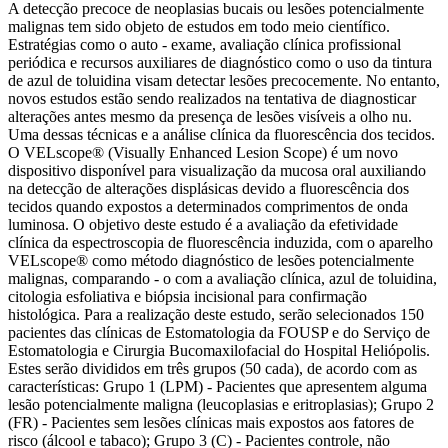
A detecção precoce de neoplasias bucais ou lesões potencialmente
malignas tem sido objeto de estudos em todo meio científico.
Estratégias como o auto - exame, avaliação clínica profissional
periódica e recursos auxiliares de diagnóstico como o uso da tintura
de azul de toluidina visam detectar lesões precocemente. No entanto,
novos estudos estão sendo realizados na tentativa de diagnosticar
alterações antes mesmo da presença de lesões visíveis a olho nu.
Uma dessas técnicas e a análise clínica da fluorescência dos tecidos.
O VELscope® (Visually Enhanced Lesion Scope) é um novo
dispositivo disponível para visualização da mucosa oral auxiliando
na detecção de alterações displásicas devido a fluorescência dos
tecidos quando expostos a determinados comprimentos de onda
luminosa. O objetivo deste estudo é a avaliação da efetividade
clínica da espectroscopia de fluorescência induzida, com o aparelho
VELscope® como método diagnóstico de lesões potencialmente
malignas, comparando - o com a avaliação clínica, azul de toluidina,
citologia esfoliativa e biópsia incisional para confirmação
histológica. Para a realização deste estudo, serão selecionados 150
pacientes das clínicas de Estomatologia da FOUSP e do Serviço de
Estomatologia e Cirurgia Bucomaxilofacial do Hospital Heliópolis.
Estes serão divididos em três grupos (50 cada), de acordo com as
características: Grupo 1 (LPM) - Pacientes que apresentem alguma
lesão potencialmente maligna (leucoplasias e eritroplasias); Grupo 2
(FR) - Pacientes sem lesões clínicas mais expostos aos fatores de
risco (álcool e tabaco); Grupo 3 (C) - Pacientes controle, não