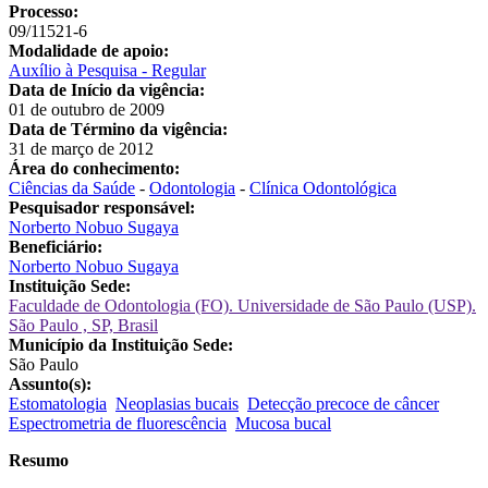
Processo:
09/11521-6
Modalidade de apoio:
Auxílio à Pesquisa - Regular
Data de Início da vigência:
01 de outubro de 2009
Data de Término da vigência:
31 de março de 2012
Área do conhecimento:
Ciências da Saúde
-
Odontologia
-
Clínica Odontológica
Pesquisador responsável:
Norberto Nobuo Sugaya
Beneficiário:
Norberto Nobuo Sugaya
Instituição Sede:
Faculdade de Odontologia (FO). Universidade de São Paulo (USP).
São Paulo , SP, Brasil
Município da Instituição Sede:
São Paulo
Assunto(s):
Estomatologia
Neoplasias bucais
Detecção precoce de câncer
Espectrometria de fluorescência
Mucosa bucal
Resumo