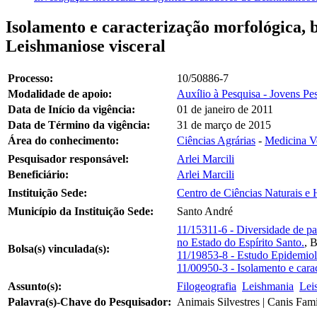
Isolamento e caracterização morfológica, b
Leishmaniose visceral
Processo:
10/50886-7
Modalidade de apoio:
Auxílio à Pesquisa - Jovens Pe
Data de Início da vigência:
01 de janeiro de 2011
Data de Término da vigência:
31 de março de 2015
Área do conhecimento:
Ciências Agrárias
-
Medicina Ve
Pesquisador responsável:
Arlei Marcili
Beneficiário:
Arlei Marcili
Instituição Sede:
Centro de Ciências Naturais 
Município da Instituição Sede:
Santo André
11/15311-6 - Diversidade de pa
no Estado do Espírito Santo.
,
B
Bolsa(s) vinculada(s):
11/19853-8 - Estudo Epidemiol
11/00950-3 - Isolamento e carac
Assunto(s):
Filogeografia
Leishmania
Lei
Palavra(s)-Chave do Pesquisador:
Animais Silvestres | Canis Fami