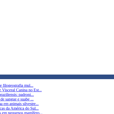
 filogeografia mul...
Visceral Canina no Est...
aziliensis: padroni...
 de sangue e suabe ...
 em animais silvestre...
cas da América do Sul...
es em pequenos mamífero...