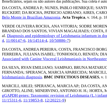
Beneficiários, sejam ou não autores das publicações. Sua coleta é aut
DA COSTA, ANDREA P.
;
NUNES, PABLO HENRIQUE
;
SANTO
RUCKERT
;
DA ROCHA, PATRICIO ADRIANO
;
AIRES, CAR
Belo Monte in Brazilian Amazonia
.
Acta Tropica
, v. 164, p. 
VERDE OLIVEIRA ROCHA, ANA VITORIA
;
SODRE MOREN
BRANDAO DOS SANTOS, VIVIAN MAGALHAES
;
COSTA, 
al.
Diagnosis and epidemiology of Leishmania infantum in dom
4
,
11/00147-6
,
16/14514-4
,
10/50886-7
)
DA COSTA, ANDREA PEREIRA
;
COSTA, FRANCISCO BOR
FERREIRA, JULIANA ISABEL
;
TONHOSOLO, RENATA
;
DI
Associated with Canine Visceral Leishmaniasis in Northeaster
DA SILVA, RYAN EMILIANO
;
SAMPAIO, BRUNA MATARU
FERNANDA
;
SPERANCA, MARCIA APARECIDA
;
MARCILI,
leishmaniasis diagnosis
.
BMC INFECTIOUS DISEASES
, v. 
MARCILI, ARLEI
;
SPERANCA, MARCIA AP.
;
DA COSTA, AN
GIROTTO, ALINE
;
MINERVINO, ANTONIO H. H.
;
HORTA, 
gGAPDH genes: Taxonomic revision of Leishmania (L.) infan
11/15311-6
,
11/19853-8
,
12/20221-9
)