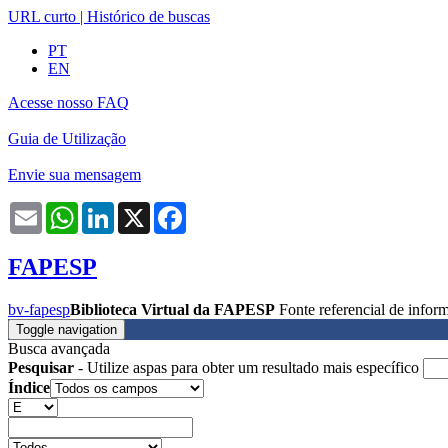
URL curto
|
Histórico de buscas
PT
EN
Acesse nosso FAQ
Guia de Utilização
Envie sua mensagem
Email
WhatsApp
LinkedIn
X
Facebook
FAPESP
bv-fapesp
Biblioteca Virtual da FAPESP
Fonte referencial de info
Toggle navigation
Busca avançada
Pesquisar
- Utilize aspas para obter um resultado mais específico
Índice