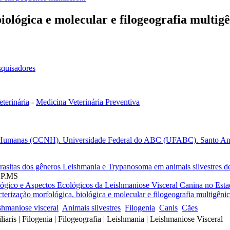
iológica e molecular e filogeografia multig
squisadores
terinária
-
Medicina Veterinária Preventiva
e Humanas (CCNH). Universidade Federal do ABC (UFABC). Santo Andr
rasitas dos gêneros Leishmania e Trypanosoma em animais silvestres 
P.MS
ógico e Aspectos Ecológicos da Leishmaniose Visceral Canina no Est
terização morfológica, biológica e molecular e filogeografia multigêni
shmaniose visceral
Animais silvestres
Filogenia
Canis
Cães
liaris | Filogenia | Filogeografia | Leishmania | Leishmaniose Visceral