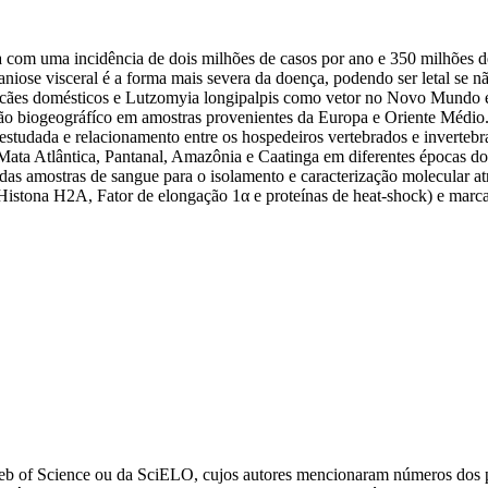
com uma incidência de dois milhões de casos por ano e 350 milhões de 
niose visceral é a forma mais severa da doença, podendo ser letal se 
 cães domésticos e Lutzomyia longipalpis como vetor no Novo Mundo e a
o biogeográfíco em amostras provenientes da Europa e Oriente Médio. 
ão estudada e relacionamento entre os hospedeiros vertebrados e invert
Mata Atlântica, Pantanal, Amazônia e Caatinga em diferentes épocas do
btidas amostras de sangue para o isolamento e caracterização molecular 
stona H2A, Fator de elongação 1α e proteínas de heat-shock) e marca
da Web of Science ou da SciELO, cujos autores mencionaram números d