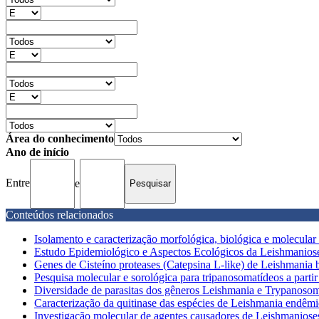
Área do conhecimento
Ano de início
Entre
e
Conteúdos relacionados
Isolamento e caracterização morfológica, biológica e molecular e
Estudo Epidemiológico e Aspectos Ecológicos da Leishmaniose 
Genes de Cisteíno proteases (Catepsina L-like) de Leishmania br
Pesquisa molecular e sorológica para tripanosomatídeos a partir
Diversidade de parasitas dos gêneros Leishmania e Trypanosoma
Caracterização da quitinase das espécies de Leishmania endêmi
Investigação molecular de agentes causadores de Leishmanios