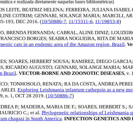
omática e realizada diretamente naquelas bases bibliométricas)
S LEITE, BEATRIZ HELENA
;
FERREIRA, JULIANA ISABEL G
OLINE COTRIM
;
GENNARI, SOLANGE MARIA
;
MARCILI, AR
185-193,
DEC 2016
. (
10/50886-7
,
11/15311-6
,
11/19853-8
)
O, BRENDA FERNANDA
;
CABRAL, ALINE DINIZ
;
LOUZEIR
FRANCISCO BORGES
;
SEABRA NOGUEIRA, RITA DE MARI
estic cats in an endemic area of the Amazon region, Brazil
.
Vet
GES
;
SOARES, HERBERT SOUSA
;
RAMIREZ, DIEGO GARCIA
AS, RICARDO AUGUSTO
;
GENNARI, SOLANGE MARIA
;
MAR
n Brazil
.
VECTOR-BORNE AND ZOONOTIC DISEASES
, v.
CCO
;
TONHOSOLO, RENATA
;
RA DA COSTA, ANDREA PEREI
 ARLEI
.
Exploring Leishmania infantum cathepsin as a new mole
19, n. 1,
OCT 28 2019
. (
10/50886-7
)
DREA P.
;
MADEIRA, MARIA DE F.
;
SOARES, HERBERT S.
;
S
MAURICIO C.
; et al.
Phylogenetic relationships of Leishmania
tum chagasi in South America
.
INFECTION GENETICS AND