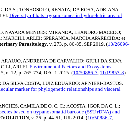
. DA S.
;
TONHOSOLO, RENATA
;
DA ROSA, ADRIANA
LEI
.
Diversity of bats trypanosomes in hydroeletric area of
O, NAYARA MENDES
;
MIRANDA, LEANDRO MACEDO
;
A
;
MARCILI, ARLEI
;
SPERANCA, MARCIA APARECIDA
; et
erinary Parasitology
, v. 273, p. 80-85,
SEP 2019
. (
13/26096-
;
ARAUJO, ANDREINA DE CARVALHO
;
GIULI DA SILVA
CILI, ARLEI
.
Environmental Factors and Ecosystems
 15, n. 12, p. 765-774,
DEC 1 2015
. (
10/50886-7
,
11/19853-8
)
;
DA SILVA COSTA, LUIZ EDUARDO
;
AP NIERI-BASTOS,
cular marker for phylogenetic relationships and visceral
ANCHES, CAMILA DE O. C. C.
;
ACOSTA, IGOR DA C. L.
;
 species based on trypanosomatid barcode (SSU rDNA) and
 EVOLUTION
, v. 25, p. 44-51,
JUL 2014
. (
10/50886-7
,