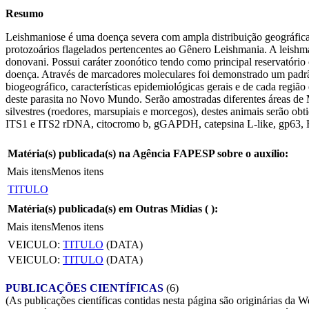
Resumo
Leishmaniose é uma doença severa com ampla distribuição geográfica 
protozoários flagelados pertencentes ao Gênero Leishmania. A leishma
donovani. Possui caráter zoonótico tendo como principal reservatório
doença. Através de marcadores moleculares foi demonstrado um padrã
biogeográfico, características epidemiológicas gerais e de cada regi
deste parasita no Novo Mundo. Serão amostradas diferentes áreas de 
silvestres (roedores, marsupiais e morcegos), destes animais serão o
ITS1 e ITS2 rDNA, citocromo b, gGAPDH, catepsina L-like, gp63, Hi
Matéria(s) publicada(s) na Agência FAPESP sobre o auxílio:
Mais itens
Menos itens
TITULO
Matéria(s) publicada(s) em Outras Mídias (
):
Mais itens
Menos itens
VEICULO:
TITULO
(DATA)
VEICULO:
TITULO
(DATA)
PUBLICAÇÕES CIENTÍFICAS
(6)
(As publicações científicas contidas nesta página são originárias 