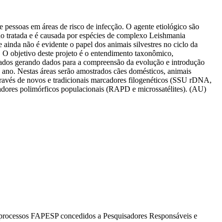
pessoas em áreas de risco de infecção. O agente etiológico são
não tratada e é causada por espécies de complexo Leishmania
inda não é evidente o papel dos animais silvestres no ciclo da
O objetivo deste projeto é o entendimento taxonômico,
ebrados gerando dados para a compreensão da evolução e introdução
 ano. Nestas áreas serão amostrados cães domésticos, animais
através de novos e tradicionais marcadores filogenéticos (SSU rDNA,
dores polimórficos populacionais (RAPD e microssatélites). (AU)
os processos FAPESP concedidos a Pesquisadores Responsáveis e