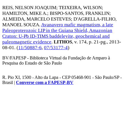
REIS, NELSON JOAQUIM
;
TEIXEIRA, WILSON
;
HAMILTON, MIKE A.
;
BISPO-SANTOS, FRANKLIN
;
ALMEIDA, MARCELO ESTEVES
;
D'AGRELLA-FILHO,
MANOEL SOUZA
.
Avanavero mafic magmatism, a late
Paleoproterozoic LIP in the Guiana Shield, Amazonian
Craton: U-Pb ID-TIMS baddeleyite, geochemical and
paleomagnetic evidence
.
LITHOS
, v. 174, p. 21-pg.,
2013-
08-01
. (
11/50887-6
,
07/53177-4
)
BV/FAPESP - Biblioteca Virtual da Fundação de Amparo à
Pesquisa do Estado de São Paulo
R. Pio XI, 1500 - Alto da Lapa - CEP 05468-901 - São Paulo/SP -
Brasil |
Converse com a FAPESP-BV