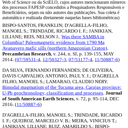
Web of Science ou da SciELO, cujos autores mencionaram números
dos processos FAPESP concedidos a Pesquisadores Responsáveis e
Beneficiários, sejam ou não autores das publicações. Sua coleta é
automática e realizada diretamente naquelas bases bibliométricas)
BISPO-SANTOS, FRANKLIN
;
D'AGRELLA-FILHO,
MANOEL S.
;
TRINDADE, RICARDO I. F.
;
JANIKIAN,
LILIANE
;
REIS, NELSON J.
.
Was there SAMBA in
Columbia? Paleomagnetic evidence from 1790 Ma
Avanavero mafic sills (northern Amazonian Craton)
.
Precambrian Research
, v. 244, n. SI, p. 139-155,
MAY
2014
. (
07/59531-4
,
12/50327-3
,
07/53177-4
,
11/50887-6
)
DA SILVA, FERNANDO FERNANDES
;
DE OLIVEIRA,
DAVIS CARVALHO
;
ANTONIO, PAUL Y. J.
;
D'AGRELLA
FILHO, MANOEL S.
;
LAMARAO, CLAUDIO NERY
.
Bimodal magmatism of the Tucuma area, Carajas province:
U-Pb geochronology, classification and processes
.
Journal
of South American Earth Sciences
, v. 72, p. 95-114,
DEC
2016
. (
11/50887-6
)
D'AGRELLA-FILHO, MANOEL S.
;
TRINDADE, RICARDO
I. F.
;
QUEIROZ, MARCELO V. B.
;
MEIRA, VINICIUS T.
;
JANIKIAN, LILIANE
;
RUIZ, AMARILDO S.
;
BISPO-