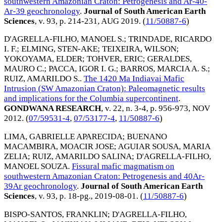
southwestern Amazonian Craton: Petrogenesis and Ar-40-
Ar-39 geochronology
.
Journal of South American Earth
Sciences
, v. 93, p. 214-231,
AUG 2019
. (
11/50887-6
)
D'AGRELLA-FILHO, MANOEL S.
;
TRINDADE, RICARDO
I. F.
;
ELMING, STEN-AKE
;
TEIXEIRA, WILSON
;
YOKOYAMA, ELDER
;
TOHVER, ERIC
;
GERALDES,
MAURO C.
;
PACCA, IGOR I. G.
;
BARROS, MARCIA A. S.
;
RUIZ, AMARILDO S.
.
The 1420 Ma Indiavai Mafic
Intrusion (SW Amazonian Craton): Paleomagnetic results
and implications for the Columbia supercontinent
.
GONDWANA RESEARCH
, v. 22, n. 3-4, p. 956-973,
NOV
2012
. (
07/59531-4
,
07/53177-4
,
11/50887-6
)
LIMA, GABRIELLE APARECIDA
;
BUENANO
MACAMBIRA, MOACIR JOSE
;
AGUIAR SOUSA, MARIA
ZELIA
;
RUIZ, AMARILDO SALINA
;
D'AGRELLA-FILHO,
MANOEL SOUZA
.
Fissural mafic magmatism on
southwestern Amazonian Craton: Petrogenesis and 40Ar-
39Ar geochronology
.
Journal of South American Earth
Sciences
, v. 93, p. 18-pg.,
2019-08-01
. (
11/50887-6
)
BISPO-SANTOS, FRANKLIN
;
D'AGRELLA-FILHO,