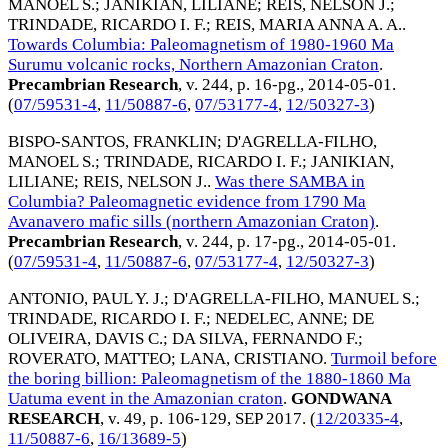
MANOEL S.
;
JANIKIAN, LILIANE
;
REIS, NELSON J.
;
TRINDADE, RICARDO I. F.
;
REIS, MARIA ANNA A. A.
.
Towards Columbia: Paleomagnetism of 1980-1960 Ma
Surumu volcanic rocks, Northern Amazonian Craton
.
Precambrian Research
, v. 244, p. 16-pg.,
2014-05-01
.
(
07/59531-4
,
11/50887-6
,
07/53177-4
,
12/50327-3
)
BISPO-SANTOS, FRANKLIN
;
D'AGRELLA-FILHO,
MANOEL S.
;
TRINDADE, RICARDO I. F.
;
JANIKIAN,
LILIANE
;
REIS, NELSON J.
.
Was there SAMBA in
Columbia? Paleomagnetic evidence from 1790 Ma
Avanavero mafic sills (northern Amazonian Craton)
.
Precambrian Research
, v. 244, p. 17-pg.,
2014-05-01
.
(
07/59531-4
,
11/50887-6
,
07/53177-4
,
12/50327-3
)
ANTONIO, PAUL Y. J.
;
D'AGRELLA-FILHO, MANUEL S.
;
TRINDADE, RICARDO I. F.
;
NEDELEC, ANNE
;
DE
OLIVEIRA, DAVIS C.
;
DA SILVA, FERNANDO F.
;
ROVERATO, MATTEO
;
LANA, CRISTIANO
.
Turmoil before
the boring billion: Paleomagnetism of the 1880-1860 Ma
Uatuma event in the Amazonian craton
.
GONDWANA
RESEARCH
, v. 49, p. 106-129,
SEP 2017
. (
12/20335-4
,
11/50887-6
,
16/13689-5
)