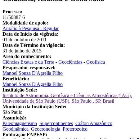
Processo:
11/50887-6
Modalidade de apoio:
Auxílio à Pesquisa - Regular
Data de Início da vigência:
01 de outubro de 2011
Data de Término da vigência:
31 de julho de 2015
Área do conhecimento:
Ciências Exatas e da Terra
-
Geociências
-
Geofísica
Pesquisador responsável:
Manoel Souza D'Agrella Filho
Beneficiário:
Manoel Souza D'Agrella Filho
Instituição Sede:
Instituto de Astronomia, Geofísica e Ciências Atmosféricas (IAG).
Universidade de São Paulo (USP). São Paulo , SP, Brasil
Município da Instituição Sede:
São Paulo
Assunto(s):
Paleomagnetismo
Supercontinentes
Cráton Amazônico
Geodinâmica
Geocronologia
Proterozoico
Publicação FAPESP: