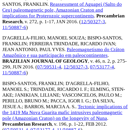
SANTOS, FRANKLIN
.
Reassessment of Aguapei (Salto do
Ceu) paleomagnetic pole, Amazonian Craton and
implications for Proterozoic supercontinents
.
Precambrian
Research
, v. 272, p. 1-17,
JAN 2016
. (
12/50327-3
,
11/50887-6
)
D'AGRELLA-FILHO, MANOEL SOUZA
;
BISPO-SANTOS,
FRANKLIN
;
FERREIRA TRINDADE, RICARDO IVAN
;
JEAN ANTONIO, PAUL YVES
.
Paleomagnetismo do Cráton
Amazônico e sua participação em paleocontinentes
.
BRAZILIAN JOURNAL OF GEOLOGY
, v. 46, n. 2, p. 275-
299,
JUN 2016
. (
07/59531-4
,
12/50327-3
,
07/53177-4
,
11/50887-6
)
BISPO-SANTOS, FRANKLIN
;
D'AGRELLA-FILHO,
MANOEL S.
;
TRINDADE, RICARDO I. F.
;
ELMING, STEN-
AKE
;
JANIKIAN, LILIANE
;
VASCONCELOS, PAULO M.
;
PERILLO, BRUNO M.
;
PACCA, IGOR I. G.
;
DA SILVA,
JESUE A.
;
BARROS, MARCIA A. S.
.
Tectonic implications of
the 1419 Ma Nova Guarita mafic intrusives paleomagnetic
pole (Amazonian Craton) on the longevity of Nuna
.
Precambrian Research
, v. 196, p. 1-22,
FEB 2012
.
(
07/59531-4
,
07/53177-4
,
11/50887-6
)