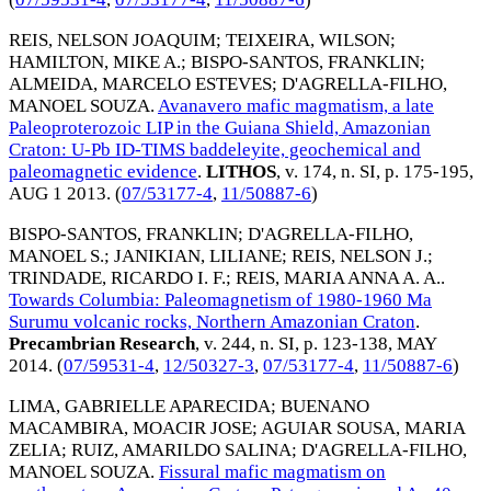
REIS, NELSON JOAQUIM
;
TEIXEIRA, WILSON
;
HAMILTON, MIKE A.
;
BISPO-SANTOS, FRANKLIN
;
ALMEIDA, MARCELO ESTEVES
;
D'AGRELLA-FILHO,
MANOEL SOUZA
.
Avanavero mafic magmatism, a late
Paleoproterozoic LIP in the Guiana Shield, Amazonian
Craton: U-Pb ID-TIMS baddeleyite, geochemical and
paleomagnetic evidence
.
LITHOS
, v. 174, n. SI, p. 175-195,
AUG 1 2013
. (
07/53177-4
,
11/50887-6
)
BISPO-SANTOS, FRANKLIN
;
D'AGRELLA-FILHO,
MANOEL S.
;
JANIKIAN, LILIANE
;
REIS, NELSON J.
;
TRINDADE, RICARDO I. F.
;
REIS, MARIA ANNA A. A.
.
Towards Columbia: Paleomagnetism of 1980-1960 Ma
Surumu volcanic rocks, Northern Amazonian Craton
.
Precambrian Research
, v. 244, n. SI, p. 123-138,
MAY
2014
. (
07/59531-4
,
12/50327-3
,
07/53177-4
,
11/50887-6
)
LIMA, GABRIELLE APARECIDA
;
BUENANO
MACAMBIRA, MOACIR JOSE
;
AGUIAR SOUSA, MARIA
ZELIA
;
RUIZ, AMARILDO SALINA
;
D'AGRELLA-FILHO,
MANOEL SOUZA
.
Fissural mafic magmatism on