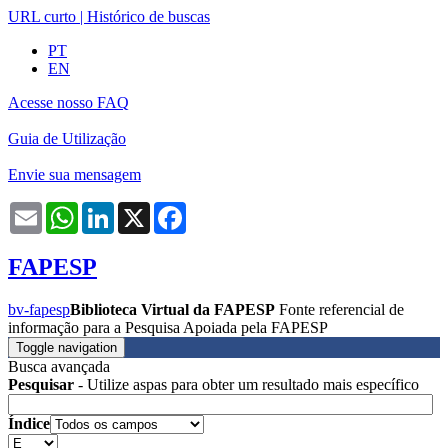
URL curto
|
Histórico de buscas
PT
EN
Acesse nosso FAQ
Guia de Utilização
Envie sua mensagem
Email
WhatsApp
LinkedIn
X
Facebook
FAPESP
bv-fapesp
Biblioteca Virtual da FAPESP
Fonte referencial de
informação para a Pesquisa Apoiada pela FAPESP
Toggle navigation
Busca avançada
Pesquisar
- Utilize aspas para obter um resultado mais específico
Índice