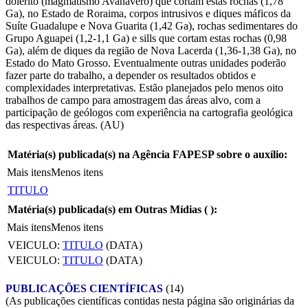
dolerito (magmatismo Avanavero) que cortam estas rochas (1,78
Ga), no Estado de Roraima, corpos intrusivos e diques máficos da
Suíte Guadalupe e Nova Guarita (1,42 Ga), rochas sedimentares do
Grupo Aguapei (1,2-1,1 Ga) e sills que cortam estas rochas (0,98
Ga), além de diques da região de Nova Lacerda (1,36-1,38 Ga), no
Estado do Mato Grosso. Eventualmente outras unidades poderão
fazer parte do trabalho, a depender os resultados obtidos e
complexidades interpretativas. Estão planejados pelo menos oito
trabalhos de campo para amostragem das áreas alvo, com a
participação de geólogos com experiência na cartografia geológica
das respectivas áreas. (AU)
Matéria(s) publicada(s) na Agência FAPESP sobre o auxílio:
Mais itens
Menos itens
TITULO
Matéria(s) publicada(s) em Outras Mídias (
):
Mais itens
Menos itens
VEICULO:
TITULO
(DATA)
VEICULO:
TITULO
(DATA)
PUBLICAÇÕES CIENTÍFICAS
(14)
(As publicações científicas contidas nesta página são originárias da