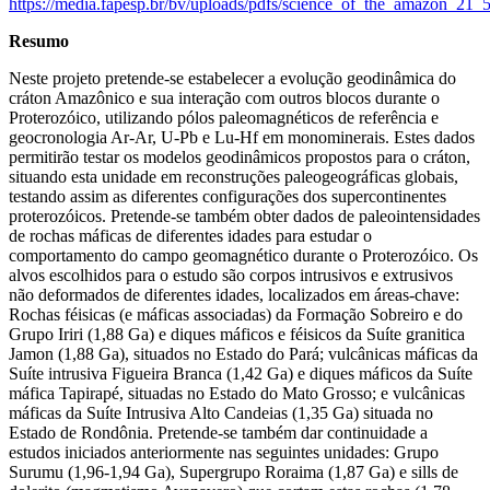
https://media.fapesp.br/bv/uploads/pdfs/science_of_the_amazon_21_
Resumo
Neste projeto pretende-se estabelecer a evolução geodinâmica do
cráton Amazônico e sua interação com outros blocos durante o
Proterozóico, utilizando pólos paleomagnéticos de referência e
geocronologia Ar-Ar, U-Pb e Lu-Hf em monominerais. Estes dados
permitirão testar os modelos geodinâmicos propostos para o cráton,
situando esta unidade em reconstruções paleogeográficas globais,
testando assim as diferentes configurações dos supercontinentes
proterozóicos. Pretende-se também obter dados de paleointensidades
de rochas máficas de diferentes idades para estudar o
comportamento do campo geomagnético durante o Proterozóico. Os
alvos escolhidos para o estudo são corpos intrusivos e extrusivos
não deformados de diferentes idades, localizados em áreas-chave:
Rochas féisicas (e máficas associadas) da Formação Sobreiro e do
Grupo Iriri (1,88 Ga) e diques máficos e féisicos da Suíte granitica
Jamon (1,88 Ga), situados no Estado do Pará; vulcânicas máficas da
Suíte intrusiva Figueira Branca (1,42 Ga) e diques máficos da Suíte
máfica Tapirapé, situadas no Estado do Mato Grosso; e vulcânicas
máficas da Suíte Intrusiva Alto Candeias (1,35 Ga) situada no
Estado de Rondônia. Pretende-se também dar continuidade a
estudos iniciados anteriormente nas seguintes unidades: Grupo
Surumu (1,96-1,94 Ga), Supergrupo Roraima (1,87 Ga) e sills de