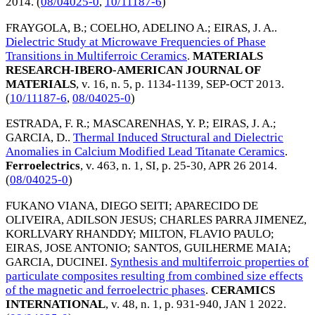
2014
. (
08/04025-0
,
10/11187-6
)
FRAYGOLA, B.
;
COELHO, ADELINO A.
;
EIRAS, J. A.
.
Dielectric Study at Microwave Frequencies of Phase
Transitions in Multiferroic Ceramics
.
MATERIALS
RESEARCH-IBERO-AMERICAN JOURNAL OF
MATERIALS
, v. 16, n. 5, p. 1134-1139,
SEP-OCT 2013
.
(
10/11187-6
,
08/04025-0
)
ESTRADA, F. R.
;
MASCARENHAS, Y. P.
;
EIRAS, J. A.
;
GARCIA, D.
.
Thermal Induced Structural and Dielectric
Anomalies in Calcium Modified Lead Titanate Ceramics
.
Ferroelectrics
, v. 463, n. 1, SI, p. 25-30,
APR 26 2014
.
(
08/04025-0
)
FUKANO VIANA, DIEGO SEITI
;
APARECIDO DE
OLIVEIRA, ADILSON JESUS
;
CHARLES PARRA JIMENEZ,
KORLLVARY RHANDDY
;
MILTON, FLAVIO PAULO
;
EIRAS, JOSE ANTONIO
;
SANTOS, GUILHERME MAIA
;
GARCIA, DUCINEI
.
Synthesis and multiferroic properties of
particulate composites resulting from combined size effects
of the magnetic and ferroelectric phases
.
CERAMICS
INTERNATIONAL
, v. 48, n. 1, p. 931-940,
JAN 1 2022
.