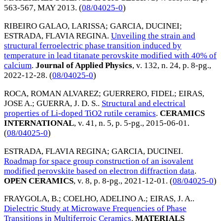
563-567,
MAY 2013
. (
08/04025-0
)
RIBEIRO GALAO, LARISSA
;
GARCIA, DUCINEI
;
ESTRADA, FLAVIA REGINA
.
Unveiling the strain and
structural ferroelectric phase transition induced by
temperature in lead titanate perovskite modified with 40% of
calcium
.
Journal of Applied Physics
, v. 132, n. 24, p. 8-pg.,
2022-12-28
. (
08/04025-0
)
ROCA, ROMAN ALVAREZ
;
GUERRERO, FIDEL
;
EIRAS,
JOSE A.
;
GUERRA, J. D. S.
.
Structural and electrical
properties of Li-doped TiO2 rutile ceramics
.
CERAMICS
INTERNATIONAL
, v. 41, n. 5, p. 5-pg.,
2015-06-01
.
(
08/04025-0
)
ESTRADA, FLAVIA REGINA
;
GARCIA, DUCINEI
.
Roadmap for space group construction of an isovalent
modified perovskite based on electron diffraction data
.
OPEN CERAMICS
, v. 8, p. 8-pg.,
2021-12-01
. (
08/04025-0
)
FRAYGOLA, B.
;
COELHO, ADELINO A.
;
EIRAS, J. A.
.
Dielectric Study at Microwave Frequencies of Phase
Transitions in Multiferroic Ceramics
.
MATERIALS