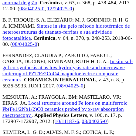
anormal de grão
.
Cerâmica
, v. 63, n. 368, p. 478-484,
2017-
12-00
. (
08/04025-0
,
12/24025-0
)
B. F. TROQUE
;
S. A. ELIZIÁRIO
;
M. J. GODINHO
;
R. H. G.
A. KIMINAMI
.
Síntese in situ pelo método hidrotérmico de
heteroestruturas de titanato-ferritas e sua atividade
fotocatalítica
.
Cerâmica
, v. 64, n. 370, p. 248-253,
2018-06-
00
. (
08/04025-0
)
FERNANDEZ, CLAUDIA P.
;
ZABOTTO, FABIO L.
;
GARCIA, DUCINEI
;
KIMINAMI, RUTH H. G. A.
.
In situ sol-
gel co-synthesis at as low hydrolysis rate and microwave
sintering of PZT/Fe2CoO4 magnetoelectric composite
ceramics
.
CERAMICS INTERNATIONAL
, v. 43, n. 8, p.
5925-5933,
JUN 1 2017
. (
08/04025-0
)
MESQUITA‚ A.
;
FRAYGOLA‚ BM
;
MASTELARO‚ VR
;
EIRAS‚ JA
.
Local structure around Fe ions on multiferroic
Pb(Fe1/2Nb1/2)O3 ceramics probed by x-ray absorption
spectroscopy
.
Applied Physics Letters
, v. 100, n. 17, p.
172907-172907,
2012
. (
10/11187-6
,
08/04025-0
)
SILVEIRA, L. G. D.
;
ALVES, M. F. S.
;
COTICA, L. F.
;