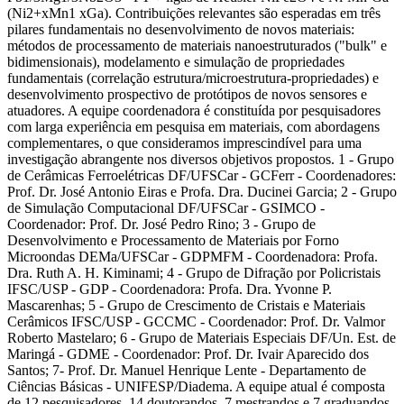
(Ni2+xMn1 xGa). Contribuições relevantes são esperadas em três
pilares fundamentais no desenvolvimento de novos materiais:
métodos de processamento de materiais nanoestruturados ("bulk" e
bidimensionais), modelamento e simulação de propriedades
fundamentais (correlação estrutura/microestrutura-propriedades) e
desenvolvimento prospectivo de protótipos de novos sensores e
atuadores. A equipe coordenadora é constituída por pesquisadores
com larga experiência em pesquisa em materiais, com abordagens
complementares, o que consideramos imprescindível para uma
investigação abrangente nos diversos objetivos propostos. 1 - Grupo
de Cerâmicas Ferroelétricas DF/UFSCar - GCFerr - Coordenadores:
Prof. Dr. José Antonio Eiras e Profa. Dra. Ducinei Garcia; 2 - Grupo
de Simulação Computacional DF/UFSCar - GSIMCO -
Coordenador: Prof. Dr. José Pedro Rino; 3 - Grupo de
Desenvolvimento e Processamento de Materiais por Forno
Microondas DEMa/UFSCar - GDPMFM - Coordenadora: Profa.
Dra. Ruth A. H. Kiminami; 4 - Grupo de Difração por Policristais
IFSC/USP - GDP - Coordenadora: Profa. Dra. Yvonne P.
Mascarenhas; 5 - Grupo de Crescimento de Cristais e Materiais
Cerâmicos IFSC/USP - GCCMC - Coordenador: Prof. Dr. Valmor
Roberto Mastelaro; 6 - Grupo de Materiais Especiais DF/Un. Est. de
Maringá - GDME - Coordenador: Prof. Dr. Ivair Aparecido dos
Santos; 7- Prof. Dr. Manuel Henrique Lente - Departamento de
Ciências Básicas - UNIFESP/Diadema. A equipe atual é composta
de 12 pesquisadores, 14 doutorandos, 7 mestrandos e 7 graduandos