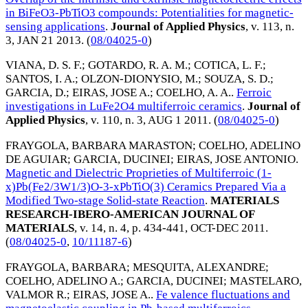
in BiFeO3-PbTiO3 compounds: Potentialities for magnetic-
sensing applications
.
Journal of Applied Physics
, v. 113, n.
3,
JAN 21 2013
. (
08/04025-0
)
VIANA, D. S. F.
;
GOTARDO, R. A. M.
;
COTICA, L. F.
;
SANTOS, I. A.
;
OLZON-DIONYSIO, M.
;
SOUZA, S. D.
;
GARCIA, D.
;
EIRAS, JOSE A.
;
COELHO, A. A.
.
Ferroic
investigations in LuFe2O4 multiferroic ceramics
.
Journal of
Applied Physics
, v. 110, n. 3,
AUG 1 2011
. (
08/04025-0
)
FRAYGOLA, BARBARA MARASTON
;
COELHO, ADELINO
DE AGUIAR
;
GARCIA, DUCINEI
;
EIRAS, JOSE ANTONIO
.
Magnetic and Dielectric Proprieties of Multiferroic (1-
x)Pb(Fe2/3W1/3)O-3-xPbTiO(3) Ceramics Prepared Via a
Modified Two-stage Solid-state Reaction
.
MATERIALS
RESEARCH-IBERO-AMERICAN JOURNAL OF
MATERIALS
, v. 14, n. 4, p. 434-441,
OCT-DEC 2011
.
(
08/04025-0
,
10/11187-6
)
FRAYGOLA, BARBARA
;
MESQUITA, ALEXANDRE
;
COELHO, ADELINO A.
;
GARCIA, DUCINEI
;
MASTELARO,
VALMOR R.
;
EIRAS, JOSE A.
.
Fe valence fluctuations and