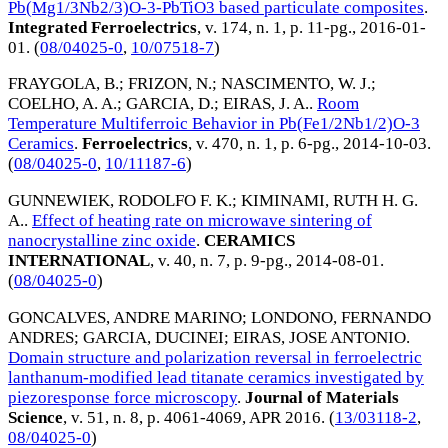
Pb(Mg1/3Nb2/3)O-3-PbTiO3 based particulate composites
.
Integrated Ferroelectrics
, v. 174, n. 1, p. 11-pg.,
2016-01-
01
. (
08/04025-0
,
10/07518-7
)
FRAYGOLA, B.
;
FRIZON, N.
;
NASCIMENTO, W. J.
;
COELHO, A. A.
;
GARCIA, D.
;
EIRAS, J. A.
.
Room
Temperature Multiferroic Behavior in Pb(Fe1/2Nb1/2)O-3
Ceramics
.
Ferroelectrics
, v. 470, n. 1, p. 6-pg.,
2014-10-03
.
(
08/04025-0
,
10/11187-6
)
GUNNEWIEK, RODOLFO F. K.
;
KIMINAMI, RUTH H. G.
A.
.
Effect of heating rate on microwave sintering of
nanocrystalline zinc oxide
.
CERAMICS
INTERNATIONAL
, v. 40, n. 7, p. 9-pg.,
2014-08-01
.
(
08/04025-0
)
GONCALVES, ANDRE MARINO
;
LONDONO, FERNANDO
ANDRES
;
GARCIA, DUCINEI
;
EIRAS, JOSE ANTONIO
.
Domain structure and polarization reversal in ferroelectric
lanthanum-modified lead titanate ceramics investigated by
piezoresponse force microscopy
.
Journal of Materials
Science
, v. 51, n. 8, p. 4061-4069,
APR 2016
. (
13/03118-2
,
08/04025-0
)