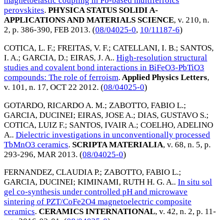
magnetoelastic coupling in Pb-based multiferroics
perovskites
.
PHYSICA STATUS SOLIDI A-
APPLICATIONS AND MATERIALS SCIENCE
, v. 210, n.
2, p. 386-390,
FEB 2013
. (
08/04025-0
,
10/11187-6
)
COTICA, L. F.
;
FREITAS, V. F.
;
CATELLANI, I. B.
;
SANTOS,
I. A.
;
GARCIA, D.
;
EIRAS, J. A.
.
High-resolution structural
studies and covalent bond interactions in BiFeO3-PbTiO3
compounds: The role of ferroism
.
Applied Physics Letters
,
v. 101, n. 17,
OCT 22 2012
. (
08/04025-0
)
GOTARDO, RICARDO A. M.
;
ZABOTTO, FABIO L.
;
GARCIA, DUCINEI
;
EIRAS, JOSE A.
;
DIAS, GUSTAVO S.
;
COTICA, LUIZ F.
;
SANTOS, IVAIR A.
;
COELHO, ADELINO
A.
.
Dielectric investigations in unconventionally processed
TbMnO3 ceramics
.
SCRIPTA MATERIALIA
, v. 68, n. 5, p.
293-296,
MAR 2013
. (
08/04025-0
)
FERNANDEZ, CLAUDIA P.
;
ZABOTTO, FABIO L.
;
GARCIA, DUCINEI
;
KIMINAMI, RUTH H. G. A.
.
In situ sol
gel co-synthesis under controlled pH and microwave
sintering of PZT/CoFe2O4 magnetoelectric composite
ceramics
.
CERAMICS INTERNATIONAL
, v. 42, n. 2, p. 11-