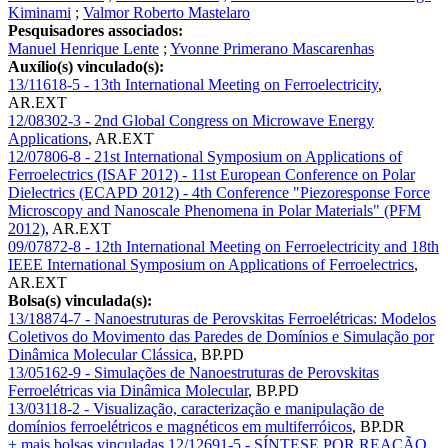
Kiminami
;
Valmor Roberto Mastelaro
Pesquisadores associados:
Manuel Henrique Lente
;
Yvonne Primerano Mascarenhas
Auxílio(s) vinculado(s):
13/11618-5 - 13th International Meeting on Ferroelectricity
,
AR.EXT
12/08302-3 - 2nd Global Congress on Microwave Energy
Applications
,
AR.EXT
12/07806-8 - 21st International Symposium on Applications of
Ferroelectrics (ISAF 2012) - 11st European Conference on Polar
Dielectrics (ECAPD 2012) - 4th Conference "Piezoresponse Force
Microscopy and Nanoscale Phenomena in Polar Materials" (PFM
2012)
,
AR.EXT
09/07872-8 - 12th International Meeting on Ferroelectricity and 18th
IEEE International Symposium on Applications of Ferroelectrics
,
AR.EXT
Bolsa(s) vinculada(s):
13/18874-7 - Nanoestruturas de Perovskitas Ferroelétricas: Modelos
Coletivos do Movimento das Paredes de Domínios e Simulação por
Dinâmica Molecular Clássica
,
BP.PD
13/05162-9 - Simulações de Nanoestruturas de Perovskitas
Ferroelétricas via Dinâmica Molecular
,
BP.PD
13/03118-2 - Visualização, caracterização e manipulação de
domínios ferroelétricos e magnéticos em multiferróicos
,
BP.DR
+ mais bolsas vinculadas
12/12691-5 - SÍNTESE POR REAÇÃO