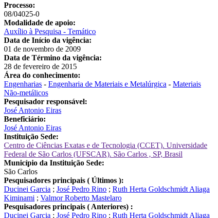
Processo:
08/04025-0
Modalidade de apoio:
Auxílio à Pesquisa - Temático
Data de Início da vigência:
01 de novembro de 2009
Data de Término da vigência:
28 de fevereiro de 2015
Área do conhecimento:
Engenharias
-
Engenharia de Materiais e Metalúrgica
-
Materiais
Não-metálicos
Pesquisador responsável:
José Antonio Eiras
Beneficiário:
José Antonio Eiras
Instituição Sede:
Centro de Ciências Exatas e de Tecnologia (CCET). Universidade
Federal de São Carlos (UFSCAR). São Carlos , SP, Brasil
Município da Instituição Sede:
São Carlos
Pesquisadores principais ( Últimos ):
Ducinei Garcia
;
José Pedro Rino
;
Ruth Herta Goldschmidt Aliaga
Kiminami
;
Valmor Roberto Mastelaro
Pesquisadores principais ( Anteriores) :
Ducinei Garcia
;
José Pedro Rino
;
Ruth Herta Goldschmidt Aliaga