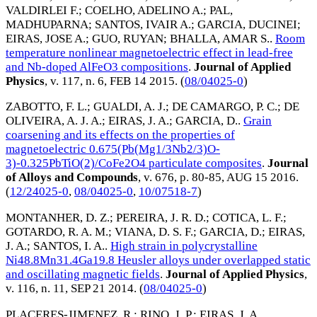
VALDIRLEI F.
;
COELHO, ADELINO A.
;
PAL,
MADHUPARNA
;
SANTOS, IVAIR A.
;
GARCIA, DUCINEI
;
EIRAS, JOSE A.
;
GUO, RUYAN
;
BHALLA, AMAR S.
.
Room
temperature nonlinear magnetoelectric effect in lead-free
and Nb-doped AlFeO3 compositions
.
Journal of Applied
Physics
, v. 117, n. 6,
FEB 14 2015
. (
08/04025-0
)
ZABOTTO, F. L.
;
GUALDI, A. J.
;
DE CAMARGO, P. C.
;
DE
OLIVEIRA, A. J. A.
;
EIRAS, J. A.
;
GARCIA, D.
.
Grain
coarsening and its effects on the properties of
magnetoelectric 0.675(Pb(Mg1/3Nb2/3)O-
3)-0.325PbTiO(2)/CoFe2O4 particulate composites
.
Journal
of Alloys and Compounds
, v. 676, p. 80-85,
AUG 15 2016
.
(
12/24025-0
,
08/04025-0
,
10/07518-7
)
MONTANHER, D. Z.
;
PEREIRA, J. R. D.
;
COTICA, L. F.
;
GOTARDO, R. A. M.
;
VIANA, D. S. F.
;
GARCIA, D.
;
EIRAS,
J. A.
;
SANTOS, I. A.
.
High strain in polycrystalline
Ni48.8Mn31.4Ga19.8 Heusler alloys under overlapped static
and oscillating magnetic fields
.
Journal of Applied Physics
,
v. 116, n. 11,
SEP 21 2014
. (
08/04025-0
)
PLACERES-JIMENEZ, R.
;
RINO, J. P.
;
EIRAS, J. A.
.