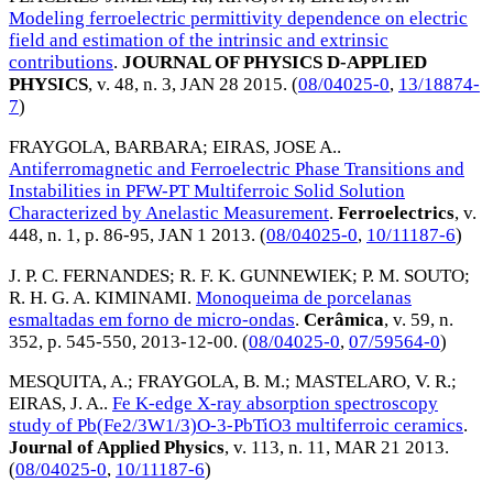
Modeling ferroelectric permittivity dependence on electric
field and estimation of the intrinsic and extrinsic
contributions
.
JOURNAL OF PHYSICS D-APPLIED
PHYSICS
, v. 48, n. 3,
JAN 28 2015
. (
08/04025-0
,
13/18874-
7
)
FRAYGOLA, BARBARA
;
EIRAS, JOSE A.
.
Antiferromagnetic and Ferroelectric Phase Transitions and
Instabilities in PFW-PT Multiferroic Solid Solution
Characterized by Anelastic Measurement
.
Ferroelectrics
, v.
448, n. 1, p. 86-95,
JAN 1 2013
. (
08/04025-0
,
10/11187-6
)
J. P. C. FERNANDES
;
R. F. K. GUNNEWIEK
;
P. M. SOUTO
;
R. H. G. A. KIMINAMI
.
Monoqueima de porcelanas
esmaltadas em forno de micro-ondas
.
Cerâmica
, v. 59, n.
352, p. 545-550,
2013-12-00
. (
08/04025-0
,
07/59564-0
)
MESQUITA, A.
;
FRAYGOLA, B. M.
;
MASTELARO, V. R.
;
EIRAS, J. A.
.
Fe K-edge X-ray absorption spectroscopy
study of Pb(Fe2/3W1/3)O-3-PbTiO3 multiferroic ceramics
.
Journal of Applied Physics
, v. 113, n. 11,
MAR 21 2013
.
(
08/04025-0
,
10/11187-6
)