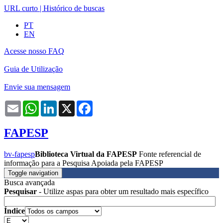
URL curto
|
Histórico de buscas
PT
EN
Acesse nosso FAQ
Guia de Utilização
Envie sua mensagem
Email
WhatsApp
LinkedIn
X
Facebook
FAPESP
bv-fapesp
Biblioteca Virtual da FAPESP
Fonte referencial de
informação para a Pesquisa Apoiada pela FAPESP
Toggle navigation
Busca avançada
Pesquisar
- Utilize aspas para obter um resultado mais específico
Índice