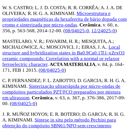
W. S. CASTRO
;
L. J. D. COSTA
;
R. R. CORRÊA
;
A. J. A. DE
OLIVEIRA
;
R. H. G. A. KIMINAMI
.
Microestrutura e
propriedades magnéticas da hexaferrita de bário dopada com
cromo e sinterizada por micro-ondas
.
Cerâmica
, v. 60, n.
356, p. 563-568,
2014-12-00
. (
08/04025-0
,
12/24025-0
)
MASTELARO, V. R.
;
FAVARIM, H. R.
;
MESQUITA, A.
;
MICHALOWICZ, A.
;
MOSCOVICI, J.
;
EIRAS, J. A.
.
Local
structure and hybridization states in Ba0.9Ca0.1Ti1-xZrxO3
ceramic compounds: Correlation with a normal or relaxor
ferroelectric character
.
ACTA MATERIALIA
, v. 84, p. 164-
171,
FEB 1 2015
. (
08/04025-0
)
C. P. FERNANDEZ
;
F. L. ZABOTTO
;
D. GARCIA
;
R. H. G. A.
KIMINAMI
.
Sinterização ultrarrápida por micro-ondas de
compósitos particulados PZT/FCO preparados por mistura
em ultrassom
.
Cerâmica
, v. 63, n. 367, p. 376-386,
2017-09-
00
. (
08/04025-0
)
J. R. MUÑOZ HOYOS
;
E. R. BOTERO
;
D. GARCIA
;
R. H. G.
A. KIMINAMI
.
Síntese in situ pelo método Pechini para
obtenção do compósito SBN61/NFO sem crescimento