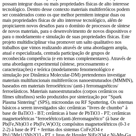
possam integrar duas ou mais propriedades físicas de alto interesse
tecnológico. Dentro desse contexto materiais multiferróicos podem
ser considerados como os que melhor permitem integrar duas ou
mais propriedades físicas de alto interesse tecnológico, além de
propiciarem novos desafios para o domínio de processos de síntese
de novos materiais, para o desenvolvimento de novos dispositivos e
para o modelamento e simulação de suas propriedades físicas. Este
projeto multidisciplinar visa promover um salto qualitativo nos
trabalhos que vimos realizando através de uma abordagem ampla,
atual e especializada, centrada participação de grupos de
reconhecida competência (e em temas complementares). Através de
uma abordagem experimental (síntese, processamento e
caracterizações) e teórica (modelamento fenomenológico e
simulação por Dinâmica Molecular-DM) pretendemos investigar
materiais multifuncionais multiferróicos nanoestruturados (MMMN),
baseados em materiais ferroelétricos/ (anti-) ferromagnéticos/
ferroelásticos. Materiais nanoestruturados (corpos cerâmicos ou
filmes ultrafinos) serão produzidos por sinterização por "Spark
Plasma Sintering" (SPS), microondas ou RF Sputtering. Os sistemas
básicos a serem investigados são: cerâmicas "livres de chumbo" à
base de BaTiO3 - BT; cerâmicas à base de PbTiO3 - PT; cerâmicas
magnetoelétricas "ferroelétrico/(anti-)ferromagnético" (à base de
Pb(Fe,Nb)O3 e Pb(Fe,W)O3); compósitos magnetoelétricos (0-3 e
2-2) à base de PT + ferritas dos sistemas CoFe2O4 e
Pb1/3Mg1/3Nb2O3 - PT + ligas de Heusler NiFe2O4 e Ni-Mn-Ga