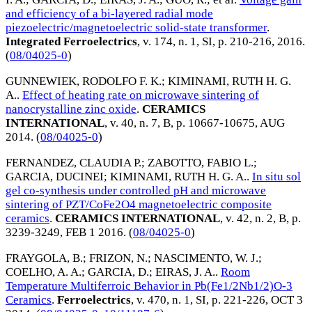
and efficiency of a bi-layered radial mode
piezoelectric/magnetoelectric solid-state transformer
.
Integrated Ferroelectrics
, v. 174, n. 1, SI, p. 210-216,
2016
.
(
08/04025-0
)
GUNNEWIEK, RODOLFO F. K.
;
KIMINAMI, RUTH H. G.
A.
.
Effect of heating rate on microwave sintering of
nanocrystalline zinc oxide
.
CERAMICS
INTERNATIONAL
, v. 40, n. 7, B, p. 10667-10675,
AUG
2014
. (
08/04025-0
)
FERNANDEZ, CLAUDIA P.
;
ZABOTTO, FABIO L.
;
GARCIA, DUCINEI
;
KIMINAMI, RUTH H. G. A.
.
In situ sol
gel co-synthesis under controlled pH and microwave
sintering of PZT/CoFe2O4 magnetoelectric composite
ceramics
.
CERAMICS INTERNATIONAL
, v. 42, n. 2, B, p.
3239-3249,
FEB 1 2016
. (
08/04025-0
)
FRAYGOLA, B.
;
FRIZON, N.
;
NASCIMENTO, W. J.
;
COELHO, A. A.
;
GARCIA, D.
;
EIRAS, J. A.
.
Room
Temperature Multiferroic Behavior in Pb(Fe1/2Nb1/2)O-3
Ceramics
.
Ferroelectrics
, v. 470, n. 1, SI, p. 221-226,
OCT 3