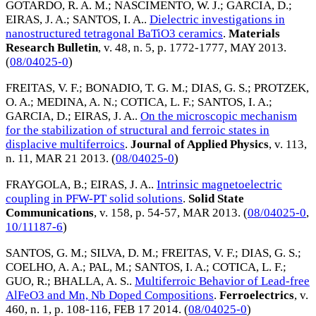
GOTARDO, R. A. M.
;
NASCIMENTO, W. J.
;
GARCIA, D.
;
EIRAS, J. A.
;
SANTOS, I. A.
.
Dielectric investigations in
nanostructured tetragonal BaTiO3 ceramics
.
Materials
Research Bulletin
, v. 48, n. 5, p. 1772-1777,
MAY 2013
.
(
08/04025-0
)
FREITAS, V. F.
;
BONADIO, T. G. M.
;
DIAS, G. S.
;
PROTZEK,
O. A.
;
MEDINA, A. N.
;
COTICA, L. F.
;
SANTOS, I. A.
;
GARCIA, D.
;
EIRAS, J. A.
.
On the microscopic mechanism
for the stabilization of structural and ferroic states in
displacive multiferroics
.
Journal of Applied Physics
, v. 113,
n. 11,
MAR 21 2013
. (
08/04025-0
)
FRAYGOLA, B.
;
EIRAS, J. A.
.
Intrinsic magnetoelectric
coupling in PFW-PT solid solutions
.
Solid State
Communications
, v. 158, p. 54-57,
MAR 2013
. (
08/04025-0
,
10/11187-6
)
SANTOS, G. M.
;
SILVA, D. M.
;
FREITAS, V. F.
;
DIAS, G. S.
;
COELHO, A. A.
;
PAL, M.
;
SANTOS, I. A.
;
COTICA, L. F.
;
GUO, R.
;
BHALLA, A. S.
.
Multiferroic Behavior of Lead-free
AlFeO3 and Mn, Nb Doped Compositions
.
Ferroelectrics
, v.
460, n. 1, p. 108-116,
FEB 17 2014
. (
08/04025-0
)