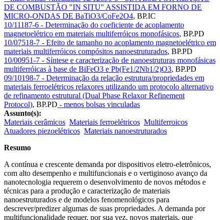
DE COMBUSTÃO "IN SITU" ASSISTIDA EM FORNO DE
MICRO-ONDAS DE BaTiO3/CoFe2O4
,
BP.IC
10/11187-6 - Determinação do coeficiente de acoplamento
magnetoelétrico em materiais multiferróicos monofásicos
,
BP.PD
10/07518-7 - Efeito de tamanho no acoplamento magnetoelétrico em
materiais multiferróicos compósitos nanoestruturados
,
BP.PD
10/00951-7 - Síntese e caracterização de nanoestruturas monofásicas
multiferróicas à base de BiFeO3 e Pb(Fe1/2Nb1/2)O3
,
BP.PD
09/10198-7 - Determinação da relação estrutura/propriedades em
materiais ferroelétricos relaxores utilizando um protocolo alternativo
de refinamento estrutural (Dual Phase Relaxor Refinement
Protocol)
,
BP.PD
- menos bolsas vinculadas
Assunto(s):
Materiais cerâmicos
Materiais ferroelétricos
Multiferroicos
Atuadores piezoelétricos
Materiais nanoestruturados
Resumo
A contínua e crescente demanda por dispositivos eletro-eletrônicos,
com alto desempenho e multifuncionais e o vertiginoso avanço da
nanotecnologia requerem o desenvolvimento de novos métodos e
técnicas para a produção e caracterização de materiais
nanoestruturados e de modelos fenomenológicos para
descrever/predizer algumas de suas propriedades. A demanda por
multifuncionalidade requer, por sua vez, novos materiais, que