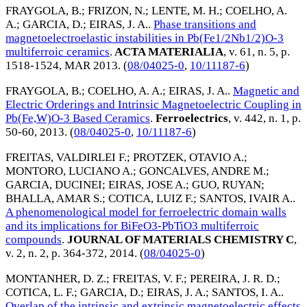
FRAYGOLA, B.
;
FRIZON, N.
;
LENTE, M. H.
;
COELHO, A.
A.
;
GARCIA, D.
;
EIRAS, J. A.
.
Phase transitions and
magnetoelectroelastic instabilities in Pb(Fe1/2Nb1/2)O-3
multiferroic ceramics
.
ACTA MATERIALIA
, v. 61, n. 5, p.
1518-1524,
MAR 2013
. (
08/04025-0
,
10/11187-6
)
FRAYGOLA, B.
;
COELHO, A. A.
;
EIRAS, J. A.
.
Magnetic and
Electric Orderings and Intrinsic Magnetoelectric Coupling in
Pb(Fe,W)O-3 Based Ceramics
.
Ferroelectrics
, v. 442, n. 1, p.
50-60,
2013
. (
08/04025-0
,
10/11187-6
)
FREITAS, VALDIRLEI F.
;
PROTZEK, OTAVIO A.
;
MONTORO, LUCIANO A.
;
GONCALVES, ANDRE M.
;
GARCIA, DUCINEI
;
EIRAS, JOSE A.
;
GUO, RUYAN
;
BHALLA, AMAR S.
;
COTICA, LUIZ F.
;
SANTOS, IVAIR A.
.
A phenomenological model for ferroelectric domain walls
and its implications for BiFeO3-PbTiO3 multiferroic
compounds
.
JOURNAL OF MATERIALS CHEMISTRY C
,
v. 2, n. 2, p. 364-372,
2014
. (
08/04025-0
)
MONTANHER, D. Z.
;
FREITAS, V. F.
;
PEREIRA, J. R. D.
;
COTICA, L. F.
;
GARCIA, D.
;
EIRAS, J. A.
;
SANTOS, I. A.
.
Overlap of the intrinsic and extrinsic magnetoelectric effects