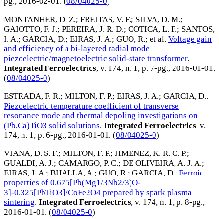
pg.,
2016-02-01
. (
08/04025-0
)
MONTANHER, D. Z.
;
FREITAS, V. F.
;
SILVA, D. M.
;
GAIOTTO, F. J.
;
PEREIRA, J. R. D.
;
COTICA, L. F.
;
SANTOS,
I. A.
;
GARCIA, D.
;
EIRAS, J. A.
;
GUO, R.
; et al.
Voltage gain
and efficiency of a bi-layered radial mode
piezoelectric/magnetoelectric solid-state transformer
.
Integrated Ferroelectrics
, v. 174, n. 1, p. 7-pg.,
2016-01-01
.
(
08/04025-0
)
ESTRADA, F. R.
;
MILTON, F. P.
;
EIRAS, J. A.
;
GARCIA, D.
.
Piezoelectric temperature coefficient of transverse
resonance mode and thermal depoling investigations on
(Pb,Ca)TiO3 solid solutions
.
Integrated Ferroelectrics
, v.
174, n. 1, p. 6-pg.,
2016-01-01
. (
08/04025-0
)
VIANA, D. S. F.
;
MILTON, F. P.
;
JIMENEZ, K. R. C. P.
;
GUALDI, A. J.
;
CAMARGO, P. C.
;
DE OLIVEIRA, A. J. A.
;
EIRAS, J. A.
;
BHALLA, A.
;
GUO, R.
;
GARCIA, D.
.
Ferroic
properties of 0.675[Pb(Mg1/3Nb2/3)O-
3]-0.325[PbTiO3]/CoFe2O4 prepared by spark plasma
sintering
.
Integrated Ferroelectrics
, v. 174, n. 1, p. 8-pg.,
2016-01-01
. (
08/04025-0
)