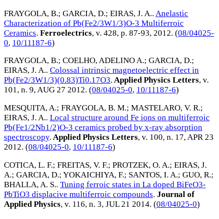
FRAYGOLA, B.
;
GARCIA, D.
;
EIRAS, J. A.
.
Anelastic
Characterization of Pb(Fe2/3W1/3)O-3 Multiferroic
Ceramics
.
Ferroelectrics
, v. 428, p. 87-93,
2012
. (
08/04025-
0
,
10/11187-6
)
FRAYGOLA, B.
;
COELHO, ADELINO A.
;
GARCIA, D.
;
EIRAS, J. A.
.
Colossal intrinsic magnetoelectric effect in
Pb(Fe2/3W1/3)(0.83)Ti0.17O3
.
Applied Physics Letters
, v.
101, n. 9,
AUG 27 2012
. (
08/04025-0
,
10/11187-6
)
MESQUITA, A.
;
FRAYGOLA, B. M.
;
MASTELARO, V. R.
;
EIRAS, J. A.
.
Local structure around Fe ions on multiferroic
Pb(Fe1/2Nb1/2)O-3 ceramics probed by x-ray absorption
spectroscopy
.
Applied Physics Letters
, v. 100, n. 17,
APR 23
2012
. (
08/04025-0
,
10/11187-6
)
COTICA, L. F.
;
FREITAS, V. F.
;
PROTZEK, O. A.
;
EIRAS, J.
A.
;
GARCIA, D.
;
YOKAICHIYA, F.
;
SANTOS, I. A.
;
GUO, R.
;
BHALLA, A. S.
.
Tuning ferroic states in La doped BiFeO3-
PbTiO3 displacive multiferroic compounds
.
Journal of
Applied Physics
, v. 116, n. 3,
JUL 21 2014
. (
08/04025-0
)