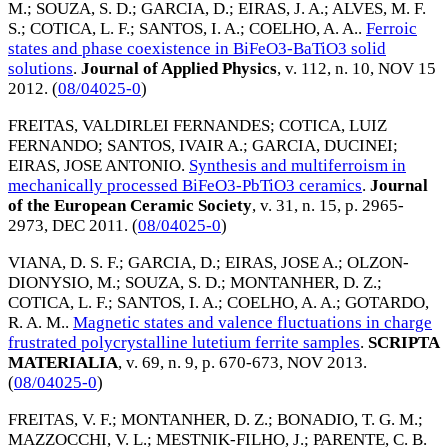
M.
;
SOUZA, S. D.
;
GARCIA, D.
;
EIRAS, J. A.
;
ALVES, M. F.
S.
;
COTICA, L. F.
;
SANTOS, I. A.
;
COELHO, A. A.
.
Ferroic
states and phase coexistence in BiFeO3-BaTiO3 solid
solutions
.
Journal of Applied Physics
, v. 112, n. 10,
NOV 15
2012
. (
08/04025-0
)
FREITAS, VALDIRLEI FERNANDES
;
COTICA, LUIZ
FERNANDO
;
SANTOS, IVAIR A.
;
GARCIA, DUCINEI
;
EIRAS, JOSE ANTONIO
.
Synthesis and multiferroism in
mechanically processed BiFeO3-PbTiO3 ceramics
.
Journal
of the European Ceramic Society
, v. 31, n. 15, p. 2965-
2973,
DEC 2011
. (
08/04025-0
)
VIANA, D. S. F.
;
GARCIA, D.
;
EIRAS, JOSE A.
;
OLZON-
DIONYSIO, M.
;
SOUZA, S. D.
;
MONTANHER, D. Z.
;
COTICA, L. F.
;
SANTOS, I. A.
;
COELHO, A. A.
;
GOTARDO,
R. A. M.
.
Magnetic states and valence fluctuations in charge
frustrated polycrystalline lutetium ferrite samples
.
SCRIPTA
MATERIALIA
, v. 69, n. 9, p. 670-673,
NOV 2013
.
(
08/04025-0
)
FREITAS, V. F.
;
MONTANHER, D. Z.
;
BONADIO, T. G. M.
;
MAZZOCCHI, V. L.
;
MESTNIK-FILHO, J.
;
PARENTE, C. B.