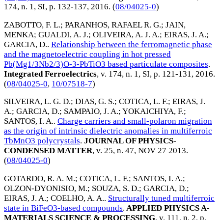
174, n. 1, SI, p. 132-137,
2016
. (
08/04025-0
)
ZABOTTO, F. L.
;
PARANHOS, RAFAEL R. G.
;
JAIN,
MENKA
;
GUALDI, A. J.
;
OLIVEIRA, A. J. A.
;
EIRAS, J. A.
;
GARCIA, D.
.
Relationship between the ferromagnetic phase
and the magnetoelectric coupling in hot pressed
Pb(Mg1/3Nb2/3)O-3-PbTiO3 based particulate composites
.
Integrated Ferroelectrics
, v. 174, n. 1, SI, p. 121-131,
2016
.
(
08/04025-0
,
10/07518-7
)
SILVEIRA, L. G. D.
;
DIAS, G. S.
;
COTICA, L. F.
;
EIRAS, J.
A.
;
GARCIA, D.
;
SAMPAIO, J. A.
;
YOKAICHIYA, F.
;
SANTOS, I. A.
.
Charge carriers and small-polaron migration
as the origin of intrinsic dielectric anomalies in multiferroic
TbMnO3 polycrystals
.
JOURNAL OF PHYSICS-
CONDENSED MATTER
, v. 25, n. 47,
NOV 27 2013
.
(
08/04025-0
)
GOTARDO, R. A. M.
;
COTICA, L. F.
;
SANTOS, I. A.
;
OLZON-DYONISIO, M.
;
SOUZA, S. D.
;
GARCIA, D.
;
EIRAS, J. A.
;
COELHO, A. A.
.
Structurally tuned multiferroic
state in BiFeO3-based compounds
.
APPLIED PHYSICS A-
MATERIALS SCIENCE & PROCESSING
, v. 111, n. 2, p.