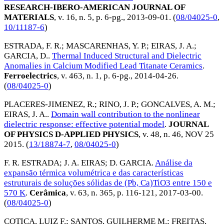
RESEARCH-IBERO-AMERICAN JOURNAL OF
MATERIALS
, v. 16, n. 5, p. 6-pg.,
2013-09-01
. (
08/04025-0
,
10/11187-6
)
ESTRADA, F. R.
;
MASCARENHAS, Y. P.
;
EIRAS, J. A.
;
GARCIA, D.
.
Thermal Induced Structural and Dielectric
Anomalies in Calcium Modified Lead Titanate Ceramics
.
Ferroelectrics
, v. 463, n. 1, p. 6-pg.,
2014-04-26
.
(
08/04025-0
)
PLACERES-JIMENEZ, R.
;
RINO, J. P.
;
GONCALVES, A. M.
;
EIRAS, J. A.
.
Domain wall contribution to the nonlinear
dielectric response: effective potential model
.
JOURNAL
OF PHYSICS D-APPLIED PHYSICS
, v. 48, n. 46,
NOV 25
2015
. (
13/18874-7
,
08/04025-0
)
F. R. ESTRADA
;
J. A. EIRAS
;
D. GARCIA
.
Análise da
expansão térmica volumétrica e das características
estruturais de soluções sólidas de (Pb, Ca)TiO3 entre 150 e
570 K
.
Cerâmica
, v. 63, n. 365, p. 116-121,
2017-03-00
.
(
08/04025-0
)
COTICA, LUIZ F.
;
SANTOS, GUILHERME M.
;
FREITAS,