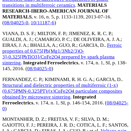
transitions in multiferroic ceramics
.
MATERIALS
RESEARCH-IBERO-AMERICAN JOURNAL OF
MATERIALS
, v. 16, n. 5, p. 1133-1139,
2013-07-16
.
(
08/04025-0
,
10/11187-6
)
VIANA, D. S. F.
;
MILTON, F. P.
;
JIMENEZ, K. R. C. P.
;
GUALDI, A. J.
;
CAMARGO, P. C.
;
DE OLIVEIRA, A. J. A.
;
EIRAS, J. A.
;
BHALLA, A.
;
GUO, R.
;
GARCIA, D.
.
Ferroic
properties of 0.675[Pb(Mg1/3Nb2/3)O-
3]-0.325[PbTiO3]/CoFe2O4 prepared by spark plasma
sintering
.
Integrated Ferroelectrics
, v. 174, n. 1, SI, p. 138-
145,
2016
. (
08/04025-0
)
FERNANDEZ, C. P.
;
KIMINAMI, R. H. G. A.
;
GARCIA, D.
.
Structural and dielectric properties of multiferroic (1-x)
(0.675PMN-0.325PT)/(x)CoFe2O4 particulate composites
obtained by microwave sintering
.
Integrated
Ferroelectrics
, v. 174, n. 1, SI, p. 146-154,
2016
. (
08/04025-
0
)
MONTANHER, D. Z.
;
FREITAS, V. F.
;
SILVA, D. M.
;
GAIOTTO, F. J.
;
PEREIRA, J. R. D.
;
COTICA, L. F.
;
SANTOS,
I. A.
;
GARCIA, D.
;
EIRAS, J. A.
;
GUO, R.
; et al.
Voltage gain