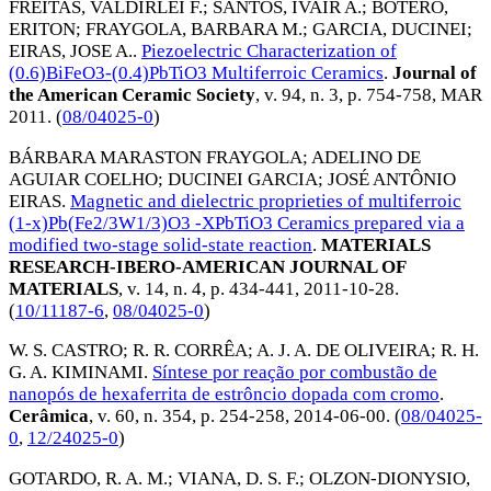
FREITAS, VALDIRLEI F.
;
SANTOS, IVAIR A.
;
BOTERO,
ERITON
;
FRAYGOLA, BARBARA M.
;
GARCIA, DUCINEI
;
EIRAS, JOSE A.
.
Piezoelectric Characterization of
(0.6)BiFeO3-(0.4)PbTiO3 Multiferroic Ceramics
.
Journal of
the American Ceramic Society
, v. 94, n. 3, p. 754-758,
MAR
2011
. (
08/04025-0
)
BÁRBARA MARASTON FRAYGOLA
;
ADELINO DE
AGUIAR COELHO
;
DUCINEI GARCIA
;
JOSÉ ANTÔNIO
EIRAS
.
Magnetic and dielectric proprieties of multiferroic
(1-x)Pb(Fe2/3W1/3)O3 -XPbTiO3 Ceramics prepared via a
modified two-stage solid-state reaction
.
MATERIALS
RESEARCH-IBERO-AMERICAN JOURNAL OF
MATERIALS
, v. 14, n. 4, p. 434-441,
2011-10-28
.
(
10/11187-6
,
08/04025-0
)
W. S. CASTRO
;
R. R. CORRÊA
;
A. J. A. DE OLIVEIRA
;
R. H.
G. A. KIMINAMI
.
Síntese por reação por combustão de
nanopós de hexaferrita de estrôncio dopada com cromo
.
Cerâmica
, v. 60, n. 354, p. 254-258,
2014-06-00
. (
08/04025-
0
,
12/24025-0
)
GOTARDO, R. A. M.
;
VIANA, D. S. F.
;
OLZON-DIONYSIO,