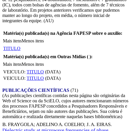
(IC), todos com bolsas de agências de fomento, além de 7 técnicos
de laboratório. Em projetos anteriores verificamos que pudemos
manter ao longo do projeto, em média, o número inicial de
integrantes da equipe. (AU)
Matéria(s) publicada(s) na Agência FAPESP sobre o auxílio:
Mais itens
Menos itens
TITULO
Matéria(s) publicada(s) em Outras Mídias (
):
Mais itens
Menos itens
VEICULO:
TITULO
(DATA)
VEICULO:
TITULO
(DATA)
PUBLICAÇÕES CIENTÍFICAS
(71)
(As publicações científicas contidas nesta página são originárias da
Web of Science ou da SciELO, cujos autores mencionaram números
dos processos FAPESP concedidos a Pesquisadores Responsáveis e
Beneficiários, sejam ou não autores das publicações. Sua coleta é
automática e realizada diretamente naquelas bases bibliométricas)
B. FRAYGOLA
;
ADELINO A. COELHO
;
J. A. EIRAS
.
Dielectric study at microwave frequencies of phase