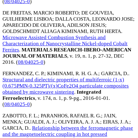
(
08/04025-0
)
DE FREITAS, MARCIO ROBERTO
;
DE GOUVEIA,
GUILHERME LISBOA
;
DALLA COSTA, LEONARDO JOSE
;
APARECIDO DE OLIVEIRA, ADILSON JESUS
;
GOLDSCHMIDT ALIAGA KIMINAMI, RUTH HERTA
.
Microwave Assisted Combustion Synthesis and
Characterization of Nanocrystalline Nickel-doped Cobalt
Ferrites
.
MATERIALS RESEARCH-IBERO-AMERICAN
JOURNAL OF MATERIALS
, v. 19, n. 1, p. 27-32,
DEC
2016
. (
08/04025-0
)
FERNANDEZ, C. P.
;
KIMINAMI, R. H. G. A.
;
GARCIA, D.
.
Structural and dielectric properties of multiferroic (1-x)
(0.675PMN-0.325PT)/(x)CoFe2O4 particulate composites
obtained by microwave sintering
.
Integrated
Ferroelectrics
, v. 174, n. 1, p. 9-pg.,
2016-01-01
.
(
08/04025-0
)
ZABOTTO, F. L.
;
PARANHOS, RAFAEL R. G.
;
JAIN,
MENKA
;
GUALDI, A. J.
;
OLIVEIRA, A. J. A.
;
EIRAS, J. A.
;
GARCIA, D.
.
Relationship between the ferromagnetic phase
and the magnetoelectric coupling in hot pressed