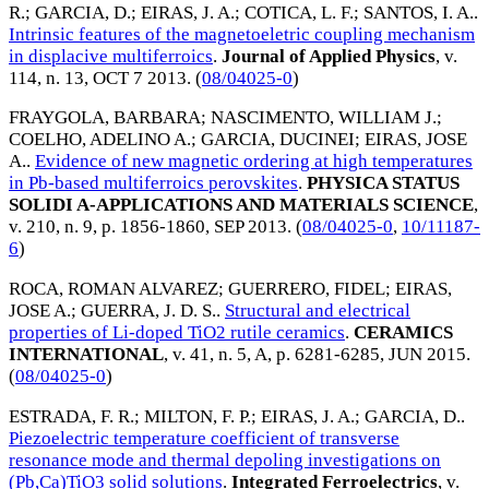
R.
;
GARCIA, D.
;
EIRAS, J. A.
;
COTICA, L. F.
;
SANTOS, I. A.
.
Intrinsic features of the magnetoeletric coupling mechanism
in displacive multiferroics
.
Journal of Applied Physics
, v.
114, n. 13,
OCT 7 2013
. (
08/04025-0
)
FRAYGOLA, BARBARA
;
NASCIMENTO, WILLIAM J.
;
COELHO, ADELINO A.
;
GARCIA, DUCINEI
;
EIRAS, JOSE
A.
.
Evidence of new magnetic ordering at high temperatures
in Pb-based multiferroics perovskites
.
PHYSICA STATUS
SOLIDI A-APPLICATIONS AND MATERIALS SCIENCE
,
v. 210, n. 9, p. 1856-1860,
SEP 2013
. (
08/04025-0
,
10/11187-
6
)
ROCA, ROMAN ALVAREZ
;
GUERRERO, FIDEL
;
EIRAS,
JOSE A.
;
GUERRA, J. D. S.
.
Structural and electrical
properties of Li-doped TiO2 rutile ceramics
.
CERAMICS
INTERNATIONAL
, v. 41, n. 5, A, p. 6281-6285,
JUN 2015
.
(
08/04025-0
)
ESTRADA, F. R.
;
MILTON, F. P.
;
EIRAS, J. A.
;
GARCIA, D.
.
Piezoelectric temperature coefficient of transverse
resonance mode and thermal depoling investigations on
(Pb,Ca)TiO3 solid solutions
.
Integrated Ferroelectrics
, v.