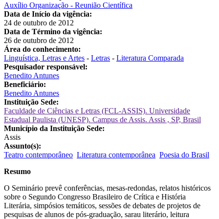
Auxílio Organização - Reunião Científica
Data de Início da vigência:
24 de outubro de 2012
Data de Término da vigência:
26 de outubro de 2012
Área do conhecimento:
Linguística, Letras e Artes
-
Letras
-
Literatura Comparada
Pesquisador responsável:
Benedito Antunes
Beneficiário:
Benedito Antunes
Instituição Sede:
Faculdade de Ciências e Letras (FCL-ASSIS). Universidade
Estadual Paulista (UNESP). Campus de Assis. Assis , SP, Brasil
Município da Instituição Sede:
Assis
Assunto(s):
Teatro contemporâneo
Literatura contemporânea
Poesia do Brasil
Resumo
O Seminário prevê conferências, mesas-redondas, relatos históricos
sobre o Segundo Congresso Brasileiro de Crítica e História
Literária, simpósios temáticos, sessões de debates de projetos de
pesquisas de alunos de pós-graduação, sarau literário, leitura