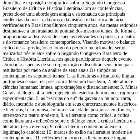
dramática e exposição fotográfica sobre o Segundo Congresso
Brasileiro de Crítica e História Literária.Com as conferências,
pretende-se uma abordagem ampla e sistemática das principais
tendências da poesia, da prosa, da história e da crítica literária
verificadas no Brasil nos últimos cinquenta anos. As mesas-redondas
destinam-se a um tratamento pontual dos mesmos temas, de forma a
proporcionar a discussão de aspectos relevantes da poesia, do teatro
e do romance brasileiro contemporâneo. Visando motivar o balanço
crítico dessa produção ao longo do período mencionado, serão
realizados três relatos sobre o Segundo Congresso Brasileiro de
Crítica e História Literária, nos quais participantes daquele evento
abordarão aspectos de sua organização e discutirão seus principais
resultados por meio da análise de seus anais.Os simpósios
contemplam os seguintes temas: 1. as literaturas africanas de língua
portuguesa e suas relações com a literatura brasileira; 2. literatura e
ciências humanas: limites, aproximações e distanciamentos; 3. Minas
Gerais: diálogos; 4. a heterogeneidade estética do romance: ruptura e
experimentação; 5. as "escritas do eu" da gaveta ao mundo: carta,
diário, memória e autobiografia em seus entrecruzamentos históricos
e literários; 6. imprensa, cultura e sociedade: pesquisas em fontes; 7.
intertexto no teatro moderno; 8. a literatura como crítica, a crítica
como literatura - reflexões sobre o diálogo entre a crítica literária e a
literatura (e vice-versa); 9. crítica literária contemporânea e a
legitimação canônica; 10. marcas do exílio na literatura moderna e
contemporânea; 11. reflexões em torno das literaturas de língua