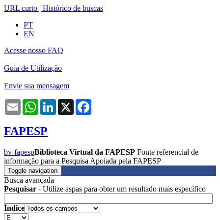
URL curto
|
Histórico de buscas
PT
EN
Acesse nosso FAQ
Guia de Utilização
Envie sua mensagem
Email
WhatsApp
LinkedIn
X
Facebook
FAPESP
bv-fapesp
Biblioteca Virtual da FAPESP
Fonte referencial de
informação para a Pesquisa Apoiada pela FAPESP
Toggle navigation
Busca avançada
Pesquisar
- Utilize aspas para obter um resultado mais específico
Índice