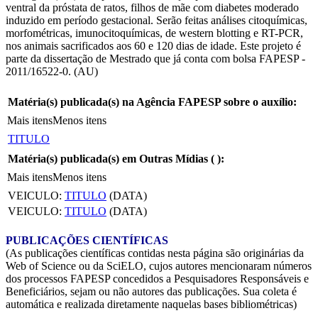
ventral da próstata de ratos, filhos de mãe com diabetes moderado
induzido em período gestacional. Serão feitas análises citoquímicas,
morfométricas, imunocitoquímicas, de western blotting e RT-PCR,
nos animais sacrificados aos 60 e 120 dias de idade. Este projeto é
parte da dissertação de Mestrado que já conta com bolsa FAPESP -
2011/16522-0. (AU)
Matéria(s) publicada(s) na Agência FAPESP sobre o auxílio:
Mais itens
Menos itens
TITULO
Matéria(s) publicada(s) em Outras Mídias (
):
Mais itens
Menos itens
VEICULO:
TITULO
(DATA)
VEICULO:
TITULO
(DATA)
PUBLICAÇÕES CIENTÍFICAS
(As publicações científicas contidas nesta página são originárias da
Web of Science ou da SciELO, cujos autores mencionaram números
dos processos FAPESP concedidos a Pesquisadores Responsáveis e
Beneficiários, sejam ou não autores das publicações. Sua coleta é
automática e realizada diretamente naquelas bases bibliométricas)