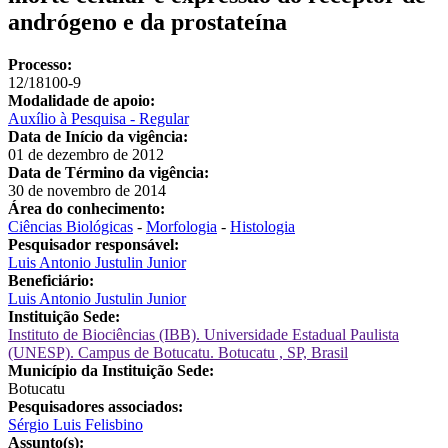
andrógeno e da prostateína
Processo:
12/18100-9
Modalidade de apoio:
Auxílio à Pesquisa - Regular
Data de Início da vigência:
01 de dezembro de 2012
Data de Término da vigência:
30 de novembro de 2014
Área do conhecimento:
Ciências Biológicas
-
Morfologia
-
Histologia
Pesquisador responsável:
Luis Antonio Justulin Junior
Beneficiário:
Luis Antonio Justulin Junior
Instituição Sede:
Instituto de Biociências (IBB). Universidade Estadual Paulista
(UNESP). Campus de Botucatu. Botucatu , SP, Brasil
Município da Instituição Sede:
Botucatu
Pesquisadores associados:
Sérgio Luis Felisbino
Assunto(s):