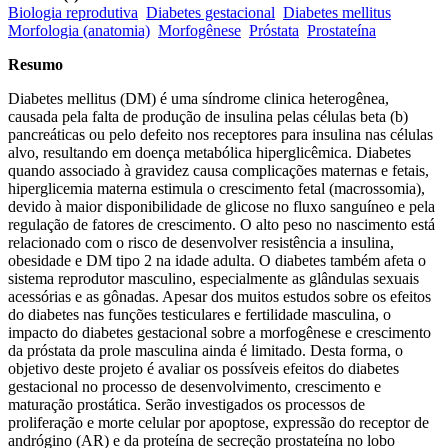
Biologia reprodutiva
Diabetes gestacional
Diabetes mellitus
Morfologia (anatomia)
Morfogênese
Próstata
Prostateína
Resumo
Diabetes mellitus (DM) é uma síndrome clinica heterogênea,
causada pela falta de produção de insulina pelas células beta (b)
pancreáticas ou pelo defeito nos receptores para insulina nas células
alvo, resultando em doença metabólica hiperglicêmica. Diabetes
quando associado à gravidez causa complicações maternas e fetais,
hiperglicemia materna estimula o crescimento fetal (macrossomia),
devido à maior disponibilidade de glicose no fluxo sanguíneo e pela
regulação de fatores de crescimento. O alto peso no nascimento está
relacionado com o risco de desenvolver resistência a insulina,
obesidade e DM tipo 2 na idade adulta. O diabetes também afeta o
sistema reprodutor masculino, especialmente as glândulas sexuais
acessórias e as gônadas. Apesar dos muitos estudos sobre os efeitos
do diabetes nas funções testiculares e fertilidade masculina, o
impacto do diabetes gestacional sobre a morfogênese e crescimento
da próstata da prole masculina ainda é limitado. Desta forma, o
objetivo deste projeto é avaliar os possíveis efeitos do diabetes
gestacional no processo de desenvolvimento, crescimento e
maturação prostática. Serão investigados os processos de
proliferação e morte celular por apoptose, expressão do receptor de
andrógino (AR) e da proteína de secreção prostateína no lobo