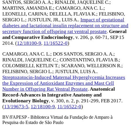
SANTOS, SERGIO A. A.
;
RINALDI, JAQUELINE C.
;
MARTINS, AMANDA E.
;
CAMARGO, ANA C. L.
;
LEONELLI, CARINA
;
DELELLA, FLAVIA K.
;
FELISBINO,
SERGIO L.
;
JUSTULIN, JR., LUIS A.
.
Impact of gestational
diabetes and lactational insulin replacement on structure and
secretory function of offspring rat ventral prostate
.
General
and Comparative Endocrinology
, v. 206, p. 60-71,
SEP 15
2014
. (
12/18100-9
,
11/16522-0
)
CAMARGO, ANA C. L.
;
DOS SANTOS, SERGIO A. A.
;
RINALDI, JAQUELINE C.
;
CONSTANTINO, FLAVIA B.
;
COLOMBELLI, KETLIN T.
;
SCARANO, WELLERSON R.
;
FELISBINO, SERGIO L.
;
JUSTULIN, LUIS A.
.
Streptozotocin-Induced Maternal Hyperglycemia Increases
the Expression of Antioxidant Enzymes and Mast Cell
Number in Offspring Rat Ventral Prostate
.
Anatomical
Record-Advances in Integrative Anatomy and
Evolutionary Biology
, v. 300, n. 2, p. 291-299,
FEB 2017
.
(
13/19673-5
,
12/18100-9
,
11/16522-0
)
BV/FAPESP - Biblioteca Virtual da Fundação de Amparo à
Pesquisa do Estado de São Paulo