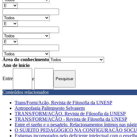
Área do conhecimento
Ano de início
Entre
e
Conteúdos relacionados
Trans/Form/Ação, Revista de Filosofia da UNESP
Antropofagia Palimpsesto Selvagem
TRANS/FORM/AÇÃO. Revista de Filosofia da UNESP
TRANS/FORM/AÇÃO - Revista de Filosofia da UNESP
Entre el sueño e o pesadelo. Relacionamentos íntimos nas pági
O SUJEITO PEDAGÓGICO NA CONFIGURAÇÃO SOCIAL DA 
Estigmas incorporados pelo deficiente intelectual com o enve