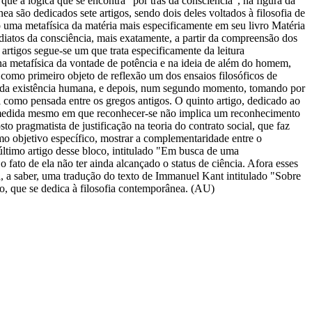
e a lógica que se encontra "por trás da consciência", na figura da
 são dedicados sete artigos, sendo dois deles voltados à filosofia de
 uma metafísica da matéria mais especificamente em seu livro Matéria
ediatos da consciência, mais exatamente, a partir da compreensão dos
artigos segue-se um que trata especificamente da leitura
na metafísica da vontade de potência e na ideia de além do homem,
 como primeiro objeto de reflexão um dos ensaios filosóficos de
ade da existência humana, e depois, num segundo momento, tomando por
al como pensada entre os gregos antigos. O quinto artigo, dedicado ao
na medida mesmo em que reconhecer-se não implica um reconhecimento
to pragmatista de justificação na teoria do contrato social, que faz
como objetivo específico, mostrar a complementaridade entre o
e último artigo desse bloco, intitulado "Em busca de uma
ato de ela não ter ainda alcançado o status de ciência. Afora esses
a saber, uma tradução do texto de Immanuel Kant intitulado "Sobre
lo, que se dedica à filosofia contemporânea. (AU)