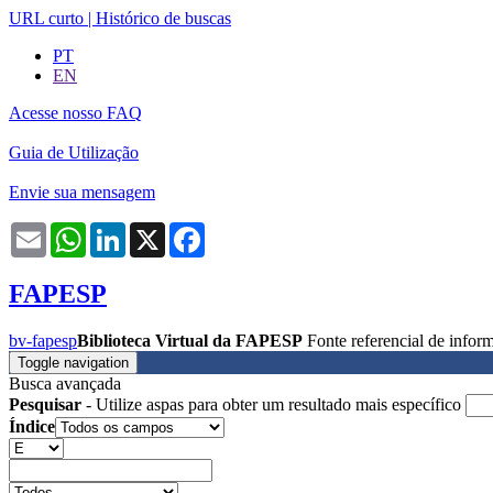
URL curto
|
Histórico de buscas
PT
EN
Acesse nosso FAQ
Guia de Utilização
Envie sua mensagem
Email
WhatsApp
LinkedIn
X
Facebook
FAPESP
bv-fapesp
Biblioteca Virtual da FAPESP
Fonte referencial de info
Toggle navigation
Busca avançada
Pesquisar
- Utilize aspas para obter um resultado mais específico
Índice