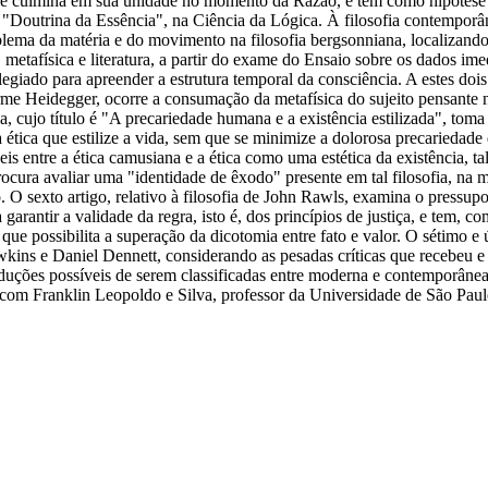
ue culmina em sua unidade no momento da Razão, e tem como hipótese qu
Doutrina da Essência", na Ciência da Lógica. À filosofia contemporânea
lema da matéria e do movimento na filosofia bergsonniana, localizando
, metafísica e literatura, a partir do exame do Ensaio sobre os dados im
giado para apreender a estrutura temporal da consciência. A estes dois 
rme Heidegger, ocorre a consumação da metafísica do sujeito pensante 
 cujo título é "A precariedade humana e a existência estilizada", toma
 ética que estilize a vida, sem que se minimize a dolorosa precaried
eis entre a ética camusiana e a ética como uma estética da existência, t
rocura avaliar uma "identidade de êxodo" presente em tal filosofia, 
 O sexto artigo, relativo à filosofia de John Rawls, examina o pressupos
 garantir a validade da regra, isto é, dos princípios de justiça, e tem, 
o que possibilita a superação da dicotomia entre fato e valor. O sétimo 
 e Daniel Dennett, considerando as pesadas críticas que recebeu e o f
es possíveis de serem classificadas entre moderna e contemporânea, 
ta com Franklin Leopoldo e Silva, professor da Universidade de São Pau