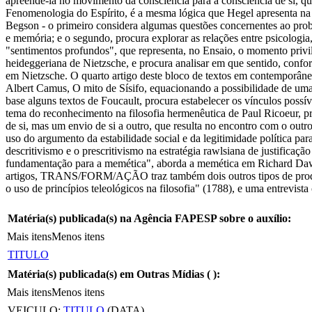
apreendê-la no movimento da consciência para a consciência de si, q
Fenomenologia do Espírito, é a mesma lógica que Hegel apresenta na "
Begson - o primeiro considera algumas questões concernentes ao prob
e memória; e o segundo, procura explorar as relações entre psicologia
"sentimentos profundos", que representa, no Ensaio, o momento privile
heideggeriana de Nietzsche, e procura analisar em que sentido, confo
em Nietzsche. O quarto artigo deste bloco de textos em contemporânea,
Albert Camus, O mito de Sísifo, equacionando a possibilidade de uma
base alguns textos de Foucault, procura estabelecer os vínculos possív
tema do reconhecimento na filosofia hermenêutica de Paul Ricoeur, p
de si, mas um envio de si a outro, que resulta no encontro com o outro.
uso do argumento da estabilidade social e da legitimidade política para
descritivismo e o prescritivismo na estratégia rawlsiana de justificaçã
fundamentação para a memética", aborda a memética em Richard Dawkins
artigos, TRANS/FORM/AÇÃO traz também dois outros tipos de produçõ
o uso de princípios teleológicos na filosofia" (1788), e uma entrevis
Matéria(s) publicada(s) na Agência FAPESP sobre o auxílio:
Mais itens
Menos itens
TITULO
Matéria(s) publicada(s) em Outras Mídias (
):
Mais itens
Menos itens
VEICULO:
TITULO
(DATA)