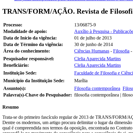
TRANS/FORM/AÇÃO. Revista de Filosof
Processo:
13/06875-9
Modalidade de apoio:
Auxílio à Pesquisa - Publicações
Data de Início da vigência:
01 de julho de 2013
Data de Término da vigência:
30 de junho de 2014
Área do conhecimento:
Ciências Humanas
-
Filosofia
Pesquisador responsável:
Clelia Aparecida Martins
Beneficiário:
Clelia Aparecida Martins
Instituição Sede:
Faculdade de Filosofia e Ciênc
Município da Instituição Sede:
Marília
Assunto(s):
Filosofia contemporânea
Filos
Palavra(s)-Chave do Pesquisador:
filosofia contemporânea | filoso
Resumo
Trata-se do primeiro fascículo regular de 2013 de TRANS/FORM/AÇÃO,
Dentre os modernos, um artigo procura delimitar o lugar da dimensão 
qual é compreendida nos termos da oposição, encontrada no Contrato soc