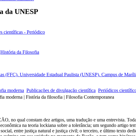
ia da UNESP
 científicas - Periódico
-
História da Filosofia
ias (FFC). Universidade Estadual Paulista (UNESP). Campus de Marília.
ofia moderna
Publicações de divulgação científica
Periódicos científic
fia moderna | Fistória da filosofia | Filosofia Contemporanea
 no qual constam dez artigos, uma tradução e uma entrevista. Toda e
econômica na teoria lockiana sobre a tolerância; um segundo artigo tem 
ial, entre justiça natural e justiça civil; o terceiro, e último texto d