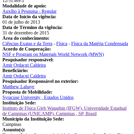
12/51589-1
Modalidade de apoio:
Auxílio à Pesquisa - Regular
Data de Início da vigência:
01 de julho de 2013
Data de Término da vigência:
31 de dezembro de 2015
Área do conhecimento:
Ciências Exatas e da Terra
-
Física
-
Física da Matéria Condensada
Acordo de Cooperação:
NSF e Program on Materials World Network (MWN)
Pesquisador responsável:
Amir Ordacgi Caldeira
Beneficiário:
Amir Ordacgi Caldeira
Pesquisador Responsável no exterior:
Matthew Lahaye
Proposta de Mobilidade:
Syracuse University , Estados Unidos
Instituição Sede:
Instituto de Física Gleb Wataghin (IFGW). Universidade Estadual
de Campinas (UNICAMP). Campinas , SP, Brasil
Município da Instituição Sede:
Campinas
Assunto(s):