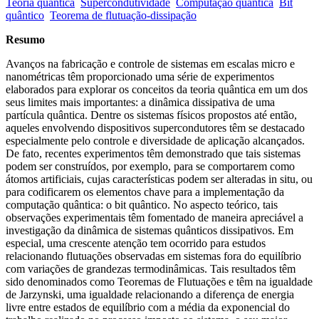
Teoria quântica
Supercondutividade
Computação quântica
Bit
quântico
Teorema de flutuação-dissipação
Resumo
Avanços na fabricação e controle de sistemas em escalas micro e
nanométricas têm proporcionado uma série de experimentos
elaborados para explorar os conceitos da teoria quântica em um dos
seus limites mais importantes: a dinâmica dissipativa de uma
partícula quântica. Dentre os sistemas físicos propostos até então,
aqueles envolvendo dispositivos supercondutores têm se destacado
especialmente pelo controle e diversidade de aplicação alcançados.
De fato, recentes experimentos têm demonstrado que tais sistemas
podem ser construídos, por exemplo, para se comportarem como
átomos artificiais, cujas características podem ser alteradas in situ, ou
para codificarem os elementos chave para a implementação da
computação quântica: o bit quântico. No aspecto teórico, tais
observações experimentais têm fomentado de maneira apreciável a
investigação da dinâmica de sistemas quânticos dissipativos. Em
especial, uma crescente atenção tem ocorrido para estudos
relacionando flutuações observadas em sistemas fora do equilíbrio
com variações de grandezas termodinâmicas. Tais resultados têm
sido denominados como Teoremas de Flutuações e têm na igualdade
de Jarzynski, uma igualdade relacionando a diferença de energia
livre entre estados de equilíbrio com a média da exponencial do