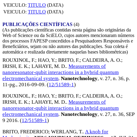
VEICULO:
TITULO
(DATA)
VEICULO:
TITULO
(DATA)
PUBLICAÇÕES CIENTÍFICAS
(4)
(As publicações científicas contidas nesta página são originárias da
Web of Science ou da SciELO, cujos autores mencionaram números
dos processos FAPESP concedidos a Pesquisadores Responsáveis e
Beneficiários, sejam ou não autores das publicações. Sua coleta é
automática e realizada diretamente naquelas bases bibliométricas)
ROUXINOL, F.
;
HAO, Y.
;
BRITO, F.
;
CALDEIRA, A. O.
;
IRISH, E. K.
;
LAHAYE, M. D.
.
Measurements of
nanoresonator-qubit interactions in a hybrid quantum
electromechanical system
.
Nanotechnology
, v. 27, n. 36, p.
11-pg.,
2016-09-09
. (
12/51589-1
)
ROUXINOL, F.
;
HAO, Y.
;
BRITO, F.
;
CALDEIRA, A. O.
;
IRISH, E. K.
;
LAHAYE, M. D.
.
Measurements of
nanoresonator-qubit interactions in a hybrid quantum
electromechanical system
.
Nanotechnology
, v. 27, n. 36,
SEP
9 2016
. (
12/51589-1
)
BRITO, FREDERICO
;
WERLANG, T.
.
A knob for