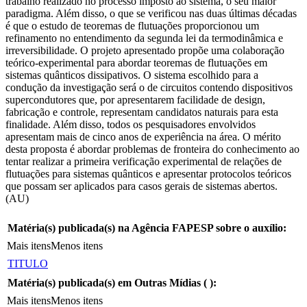
trabalho realizado no processo imposto ao sistema, o seu maior
paradigma. Além disso, o que se verificou nas duas últimas décadas
é que o estudo de teoremas de flutuações proporcionou um
refinamento no entendimento da segunda lei da termodinâmica e
irreversibilidade. O projeto apresentado propõe uma colaboração
teórico-experimental para abordar teoremas de flutuações em
sistemas quânticos dissipativos. O sistema escolhido para a
condução da investigação será o de circuitos contendo dispositivos
supercondutores que, por apresentarem facilidade de design,
fabricação e controle, representam candidatos naturais para esta
finalidade. Além disso, todos os pesquisadores envolvidos
apresentam mais de cinco anos de experiência na área. O mérito
desta proposta é abordar problemas de fronteira do conhecimento ao
tentar realizar a primeira verificação experimental de relações de
flutuações para sistemas quânticos e apresentar protocolos teóricos
que possam ser aplicados para casos gerais de sistemas abertos.
(AU)
Matéria(s) publicada(s) na Agência FAPESP sobre o auxílio:
Mais itens
Menos itens
TITULO
Matéria(s) publicada(s) em Outras Mídias (
):
Mais itens
Menos itens