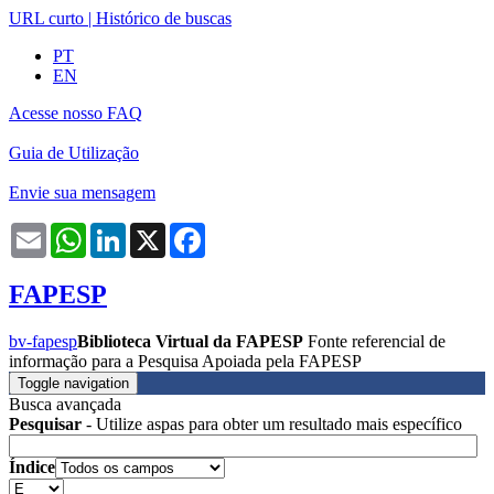
URL curto
|
Histórico de buscas
PT
EN
Acesse nosso FAQ
Guia de Utilização
Envie sua mensagem
Email
WhatsApp
LinkedIn
X
Facebook
FAPESP
bv-fapesp
Biblioteca Virtual da FAPESP
Fonte referencial de
informação para a Pesquisa Apoiada pela FAPESP
Toggle navigation
Busca avançada
Pesquisar
- Utilize aspas para obter um resultado mais específico
Índice