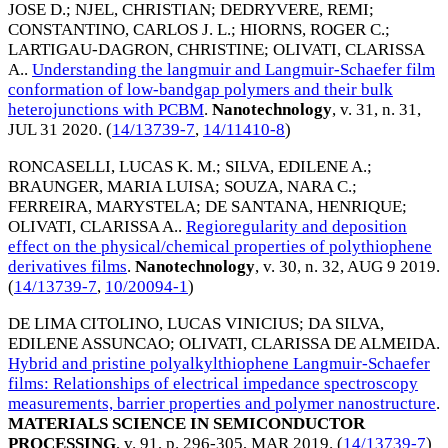
JOSE D.
;
NJEL, CHRISTIAN
;
DEDRYVERE, REMI
;
CONSTANTINO, CARLOS J. L.
;
HIORNS, ROGER C.
;
LARTIGAU-DAGRON, CHRISTINE
;
OLIVATI, CLARISSA
A.
.
Understanding the langmuir and Langmuir-Schaefer film
conformation of low-bandgap polymers and their bulk
heterojunctions with PCBM
.
Nanotechnology
, v. 31, n. 31,
JUL 31 2020
. (
14/13739-7
,
14/11410-8
)
RONCASELLI, LUCAS K. M.
;
SILVA, EDILENE A.
;
BRAUNGER, MARIA LUISA
;
SOUZA, NARA C.
;
FERREIRA, MARYSTELA
;
DE SANTANA, HENRIQUE
;
OLIVATI, CLARISSA A.
.
Regioregularity and deposition
effect on the physical/chemical properties of polythiophene
derivatives films
.
Nanotechnology
, v. 30, n. 32,
AUG 9 2019
.
(
14/13739-7
,
10/20094-1
)
DE LIMA CITOLINO, LUCAS VINICIUS
;
DA SILVA,
EDILENE ASSUNCAO
;
OLIVATI, CLARISSA DE ALMEIDA
.
Hybrid and pristine polyalkylthiophene Langmuir-Schaefer
films: Relationships of electrical impedance spectroscopy
measurements, barrier properties and polymer nanostructure
.
MATERIALS SCIENCE IN SEMICONDUCTOR
PROCESSING
, v. 91, p. 296-305,
MAR 2019
. (
14/13739-7
)