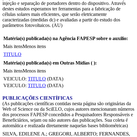
injeção e separação de portadores dentro do dispositivo. Através
destes estudos esperamos ter ferramentas para a fabricação de
células solares mais eficientes, que serão eletricamente
caracterizadas (medidas dc) e avaliadas a partir do estudo dos
parâmetros fotovoltaicos. (AU)
Matéria(s) publicada(s) na Agência FAPESP sobre o auxílio:
Mais itens
Menos itens
TITULO
Matéria(s) publicada(s) em Outras Mídias (
):
Mais itens
Menos itens
VEICULO:
TITULO
(DATA)
VEICULO:
TITULO
(DATA)
PUBLICAÇÕES CIENTÍFICAS
(As publicações científicas contidas nesta página são originárias da
Web of Science ou da SciELO, cujos autores mencionaram números
dos processos FAPESP concedidos a Pesquisadores Responsáveis e
Beneficiários, sejam ou não autores das publicações. Sua coleta é
automática e realizada diretamente naquelas bases bibliométricas)
SILVA, EDILENE A.
;
GREGORI, ALBERTO
;
FERNANDES,