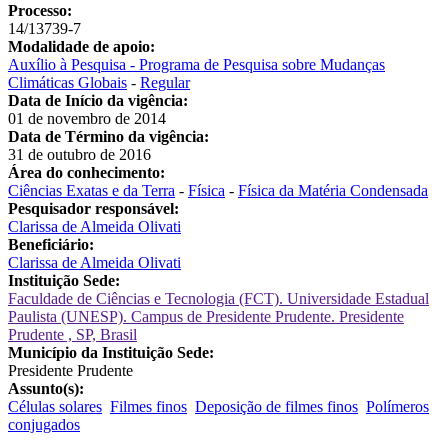
Processo:
14/13739-7
Modalidade de apoio:
Auxílio à Pesquisa - Programa de Pesquisa sobre Mudanças
Climáticas Globais
-
Regular
Data de Início da vigência:
01 de novembro de 2014
Data de Término da vigência:
31 de outubro de 2016
Área do conhecimento:
Ciências Exatas e da Terra
-
Física
-
Física da Matéria Condensada
Pesquisador responsável:
Clarissa de Almeida Olivati
Beneficiário:
Clarissa de Almeida Olivati
Instituição Sede:
Faculdade de Ciências e Tecnologia (FCT). Universidade Estadual
Paulista (UNESP). Campus de Presidente Prudente. Presidente
Prudente , SP, Brasil
Município da Instituição Sede:
Presidente Prudente
Assunto(s):
Células solares
Filmes finos
Deposição de filmes finos
Polímeros
conjugados