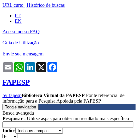
URL curto
|
Histórico de buscas
PT
EN
Acesse nosso FAQ
Guia de Utilização
Envie sua mensagem
Email
WhatsApp
LinkedIn
X
Facebook
FAPESP
bv-fapesp
Biblioteca Virtual da FAPESP
Fonte referencial de
informação para a Pesquisa Apoiada pela FAPESP
Toggle navigation
Busca avançada
Pesquisar
- Utilize aspas para obter um resultado mais específico
Índice