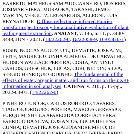
BARRETO, MATHEUS SAMPAIO CARNEIRO
;
DOS REIS,
JOSIMAR VIERA
;
MURAOKA, TAKASHI
;
JEMO,
MARTIN
;
VERGUTZ, LEONARDUS
;
ALLEONI, LUIS
REYNALDO F.
.
Diffuse reflectance infrared Fourier
transform spectroscopy for a qualitative evaluation of plant
leaf pigment extraction
.
ANALYST
, v. 146, n. 11, p. 3440-
3448,
JUN 7 2021
. (
14/22262-0
,
16/22058-9
,
16/05870-1
)
ROSIN, NCOLAS AUGUSTO T.
;
DEMATTE, JOSE A. M.
;
LEITE, MAURICIO CUNHA ALMEIDA
;
DE CARVALHO,
HUDSON WALLACE PEREIRA
;
COSTA, ANTONIO
CARLOS
;
GRESCHUK, LUCAS
;
CURI, NILTON
;
SILVA,
SERGIO HENRIQUE GODINHO
.
The fundamental of the
effects of water, organic matter, and iron forms on the pXRF
information in soil analyses
.
CATENA
, v. 210, p. 15-pg.,
2022-03-01
. (
14/22262-0
)
PINHEIRO JUNIOR, CARLOS ROBERTO
;
TAVARES,
TIAGO RODRIGUES
;
PEREIRA, MARCOS GERVASIO
;
FURQUIM, SHEILA APARECIDA CORREIA
;
TERRA,
FABRICIO DA SILVA
;
DOS ANJOS, LUCIA HELENA
CUNHA
;
DEMATTE, JOSE ALEXANDRE MELO
;
DE
AZEVEDO, ANTONIO CARLOS
;
DE OLIVEIRA, FABIO