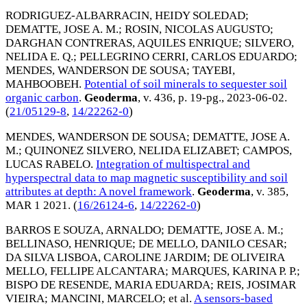
RODRIGUEZ-ALBARRACIN, HEIDY SOLEDAD
;
DEMATTE, JOSE A. M.
;
ROSIN, NICOLAS AUGUSTO
;
DARGHAN CONTRERAS, AQUILES ENRIQUE
;
SILVERO,
NELIDA E. Q.
;
PELLEGRINO CERRI, CARLOS EDUARDO
;
MENDES, WANDERSON DE SOUSA
;
TAYEBI,
MAHBOOBEH
.
Potential of soil minerals to sequester soil
organic carbon
.
Geoderma
, v. 436, p. 19-pg.,
2023-06-02
.
(
21/05129-8
,
14/22262-0
)
MENDES, WANDERSON DE SOUSA
;
DEMATTE, JOSE A.
M.
;
QUINONEZ SILVERO, NELIDA ELIZABET
;
CAMPOS,
LUCAS RABELO
.
Integration of multispectral and
hyperspectral data to map magnetic susceptibility and soil
attributes at depth: A novel framework
.
Geoderma
, v. 385,
MAR 1 2021
. (
16/26124-6
,
14/22262-0
)
BARROS E SOUZA, ARNALDO
;
DEMATTE, JOSE A. M.
;
BELLINASO, HENRIQUE
;
DE MELLO, DANILO CESAR
;
DA SILVA LISBOA, CAROLINE JARDIM
;
DE OLIVEIRA
MELLO, FELLIPE ALCANTARA
;
MARQUES, KARINA P. P.
;
BISPO DE RESENDE, MARIA EDUARDA
;
REIS, JOSIMAR
VIEIRA
;
MANCINI, MARCELO
; et al.
A sensors-based