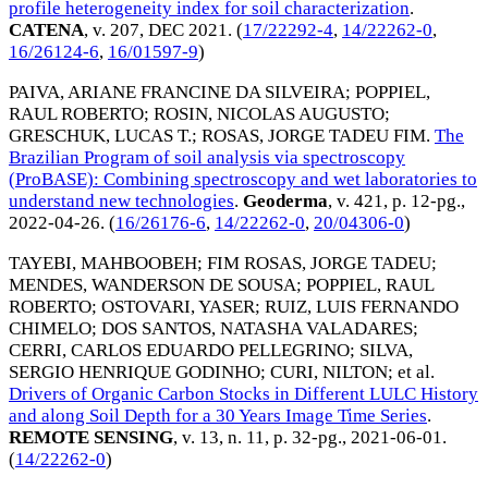
profile heterogeneity index for soil characterization
.
CATENA
, v. 207,
DEC 2021
. (
17/22292-4
,
14/22262-0
,
16/26124-6
,
16/01597-9
)
PAIVA, ARIANE FRANCINE DA SILVEIRA
;
POPPIEL,
RAUL ROBERTO
;
ROSIN, NICOLAS AUGUSTO
;
GRESCHUK, LUCAS T.
;
ROSAS, JORGE TADEU FIM
.
The
Brazilian Program of soil analysis via spectroscopy
(ProBASE): Combining spectroscopy and wet laboratories to
understand new technologies
.
Geoderma
, v. 421, p. 12-pg.,
2022-04-26
. (
16/26176-6
,
14/22262-0
,
20/04306-0
)
TAYEBI, MAHBOOBEH
;
FIM ROSAS, JORGE TADEU
;
MENDES, WANDERSON DE SOUSA
;
POPPIEL, RAUL
ROBERTO
;
OSTOVARI, YASER
;
RUIZ, LUIS FERNANDO
CHIMELO
;
DOS SANTOS, NATASHA VALADARES
;
CERRI, CARLOS EDUARDO PELLEGRINO
;
SILVA,
SERGIO HENRIQUE GODINHO
;
CURI, NILTON
; et al.
Drivers of Organic Carbon Stocks in Different LULC History
and along Soil Depth for a 30 Years Image Time Series
.
REMOTE SENSING
, v. 13, n. 11, p. 32-pg.,
2021-06-01
.
(
14/22262-0
)