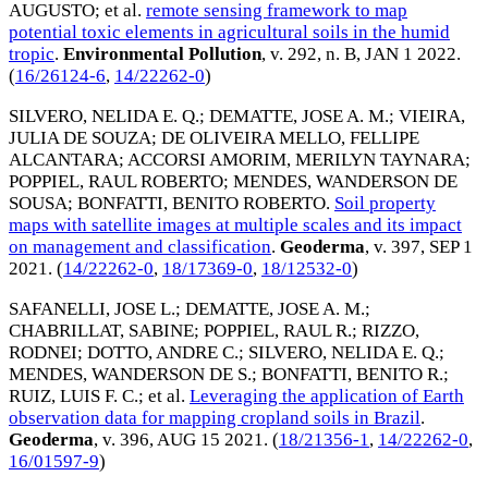
AUGUSTO
; et al.
remote sensing framework to map
potential toxic elements in agricultural soils in the humid
tropic
.
Environmental Pollution
, v. 292, n. B,
JAN 1 2022
.
(
16/26124-6
,
14/22262-0
)
SILVERO, NELIDA E. Q.
;
DEMATTE, JOSE A. M.
;
VIEIRA,
JULIA DE SOUZA
;
DE OLIVEIRA MELLO, FELLIPE
ALCANTARA
;
ACCORSI AMORIM, MERILYN TAYNARA
;
POPPIEL, RAUL ROBERTO
;
MENDES, WANDERSON DE
SOUSA
;
BONFATTI, BENITO ROBERTO
.
Soil property
maps with satellite images at multiple scales and its impact
on management and classification
.
Geoderma
, v. 397,
SEP 1
2021
. (
14/22262-0
,
18/17369-0
,
18/12532-0
)
SAFANELLI, JOSE L.
;
DEMATTE, JOSE A. M.
;
CHABRILLAT, SABINE
;
POPPIEL, RAUL R.
;
RIZZO,
RODNEI
;
DOTTO, ANDRE C.
;
SILVERO, NELIDA E. Q.
;
MENDES, WANDERSON DE S.
;
BONFATTI, BENITO R.
;
RUIZ, LUIS F. C.
; et al.
Leveraging the application of Earth
observation data for mapping cropland soils in Brazil
.
Geoderma
, v. 396,
AUG 15 2021
. (
18/21356-1
,
14/22262-0
,
16/01597-9
)