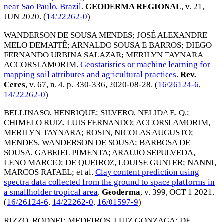
near Sao Paulo, Brazil
.
GEODERMA REGIONAL
, v. 21,
JUN 2020
. (
14/22262-0
)
WANDERSON DE SOUSA MENDES
;
JOSÉ ALEXANDRE
MELO DEMATTÊ
;
ARNALDO SOUSA E BARROS
;
DIEGO
FERNANDO URBINA SALAZAR
;
MERILYN TAYNARA
ACCORSI AMORIM
.
Geostatistics or machine learning for
mapping soil attributes and agricultural practices
.
Rev.
Ceres
, v. 67, n. 4, p. 330-336,
2020-08-28
. (
16/26124-6
,
14/22262-0
)
BELLINASO, HENRIQUE
;
SILVERO, NELIDA E. Q.
;
CHIMELO RUIZ, LUIS FERNANDO
;
ACCORSI AMORIM,
MERILYN TAYNARA
;
ROSIN, NICOLAS AUGUSTO
;
MENDES, WANDERSON DE SOUSA
;
BARBOSA DE
SOUSA, GABRIEL PIMENTA
;
ARAUJO SEPULVEDA,
LENO MARCIO
;
DE QUEIROZ, LOUISE GUNTER
;
NANNI,
MARCOS RAFAEL
; et al.
Clay content prediction using
spectra data collected from the ground to space platforms in
a smallholder tropical area
.
Geoderma
, v. 399,
OCT 1 2021
.
(
16/26124-6
,
14/22262-0
,
16/01597-9
)
RIZZO, RODNEI
;
MEDEIROS, LUIZ GONZAGA
;
DE