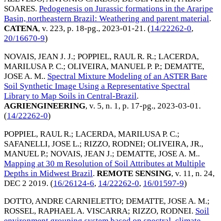
SOARES
.
Pedogenesis on Jurassic formations in the Araripe
Basin, northeastern Brazil: Weathering and parent material
.
CATENA
, v. 223, p. 18-pg.,
2023-01-21
. (
14/22262-0
,
20/16670-9
)
NOVAIS, JEAN J. J.
;
POPPIEL, RAUL R. R.
;
LACERDA,
MARILUSA P. C.
;
OLIVEIRA, MANUEL P. P.
;
DEMATTE,
JOSE A. M.
.
Spectral Mixture Modeling of an ASTER Bare
Soil Synthetic Image Using a Representative Spectral
Library to Map Soils in Central-Brazil
.
AGRIENGINEERING
, v. 5, n. 1, p. 17-pg.,
2023-03-01
.
(
14/22262-0
)
POPPIEL, RAUL R.
;
LACERDA, MARILUSA P. C.
;
SAFANELLI, JOSE L.
;
RIZZO, RODNEI
;
OLIVEIRA, JR.,
MANUEL P.
;
NOVAIS, JEAN J.
;
DEMATTE, JOSE A. M.
.
Mapping at 30 m Resolution of Soil Attributes at Multiple
Depths in Midwest Brazil
.
REMOTE SENSING
, v. 11, n. 24,
DEC 2 2019
. (
16/26124-6
,
14/22262-0
,
16/01597-9
)
DOTTO, ANDRE CARNIELETTO
;
DEMATTE, JOSE A. M.
;
ROSSEL, RAPHAEL A. VISCARRA
;
RIZZO, RODNEI
.
Soil
environment grouping system based on spectral, climate,