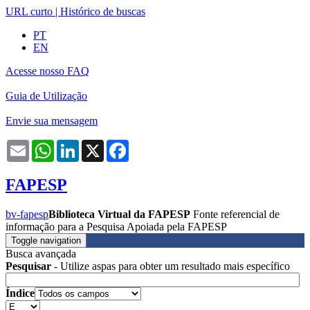
URL curto
|
Histórico de buscas
PT
EN
Acesse nosso FAQ
Guia de Utilização
Envie sua mensagem
Email
WhatsApp
LinkedIn
X
Facebook
FAPESP
bv-fapesp
Biblioteca Virtual da FAPESP
Fonte referencial de
informação para a Pesquisa Apoiada pela FAPESP
Toggle navigation
Busca avançada
Pesquisar
- Utilize aspas para obter um resultado mais específico
Índice