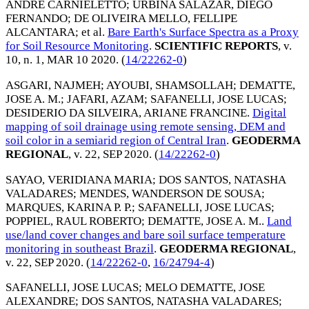
ANDRE CARNIELETTO
;
URBINA SALAZAR, DIEGO
FERNANDO
;
DE OLIVEIRA MELLO, FELLIPE
ALCANTARA
; et al.
Bare Earth's Surface Spectra as a Proxy
for Soil Resource Monitoring
.
SCIENTIFIC REPORTS
, v.
10, n. 1,
MAR 10 2020
. (
14/22262-0
)
ASGARI, NAJMEH
;
AYOUBI, SHAMSOLLAH
;
DEMATTE,
JOSE A. M.
;
JAFARI, AZAM
;
SAFANELLI, JOSE LUCAS
;
DESIDERIO DA SILVEIRA, ARIANE FRANCINE
.
Digital
mapping of soil drainage using remote sensing, DEM and
soil color in a semiarid region of Central Iran
.
GEODERMA
REGIONAL
, v. 22,
SEP 2020
. (
14/22262-0
)
SAYAO, VERIDIANA MARIA
;
DOS SANTOS, NATASHA
VALADARES
;
MENDES, WANDERSON DE SOUSA
;
MARQUES, KARINA P. P.
;
SAFANELLI, JOSE LUCAS
;
POPPIEL, RAUL ROBERTO
;
DEMATTE, JOSE A. M.
.
Land
use/land cover changes and bare soil surface temperature
monitoring in southeast Brazil
.
GEODERMA REGIONAL
,
v. 22,
SEP 2020
. (
14/22262-0
,
16/24794-4
)
SAFANELLI, JOSE LUCAS
;
MELO DEMATTE, JOSE
ALEXANDRE
;
DOS SANTOS, NATASHA VALADARES
;