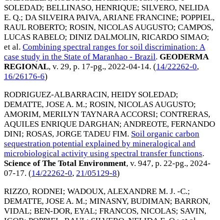
SOLEDAD
;
BELLINASO, HENRIQUE
;
SILVERO, NELIDA
E. Q.
;
DA SILVEIRA PAIVA, ARIANE FRANCINE
;
POPPIEL,
RAUL ROBERTO
;
ROSIN, NICOLAS AUGUSTO
;
CAMPOS,
LUCAS RABELO
;
DINIZ DALMOLIN, RICARDO SIMAO
;
et al.
Combining spectral ranges for soil discrimination: A
case study in the State of Maranhao - Brazil
.
GEODERMA
REGIONAL
, v. 29, p. 17-pg.,
2022-04-14
. (
14/22262-0
,
16/26176-6
)
RODRIGUEZ-ALBARRACIN, HEIDY SOLEDAD
;
DEMATTE, JOSE A. M.
;
ROSIN, NICOLAS AUGUSTO
;
AMORIM, MERILYN TAYNARA ACCORSI
;
CONTRERAS,
AQUILES ENRIQUE DARGHAN
;
ANDREOTE, FERNANDO
DINI
;
ROSAS, JORGE TADEU FIM
.
Soil organic carbon
sequestration potential explained by mineralogical and
microbiological activity using spectral transfer functions
.
Science of The Total Environment
, v. 947, p. 22-pg.,
2024-
07-17
. (
14/22262-0
,
21/05129-8
)
RIZZO, RODNEI
;
WADOUX, ALEXANDRE M. J. -C.
;
DEMATTE, JOSE A. M.
;
MINASNY, BUDIMAN
;
BARRON,
VIDAL
;
BEN-DOR, EYAL
;
FRANCOS, NICOLAS
;
SAVIN,