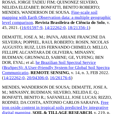
ROSAS, JORGE TADEU FIM
;
QUINONEZ SILVERO,
NELIDA ELIZABET
;
BONFATTI, BENITO ROBERTO
;
MENDES, WANDERSON DE SOUSA
.
Fine-scale soil
mapping with Earth Observation data: a multiple geographic
level comparison
.
Revista Brasileira de Ciência do Solo
, v.
45,
2021
. (
16/01597-9
,
14/22262-0
,
18/21356-1
)
DEMATTE, JOSE A. M.
;
PAIVA, ARIANE FRANCINE DA
SILVEIRA
;
POPPIEL, RAUL ROBERTO
;
ROSIN, NICOLAS
AUGUSTO
;
RUIZ, LUIS FERNANDO CHIMELO
;
MELLO,
FELLIPE ALCANTARA DE OLIVEIRA
;
MINASNY,
BUDIMAN
;
GRUNWALD, SABINE
;
GE, YUFENG
;
BEN
DOR, EYAL
; et al.
he Brazilian Soil Spectral Service
(BraSpecS): A User-Friendly System for Global Soil Spectra
Communicatio
.
REMOTE SENSING
, v. 14, n. 3,
FEB 2022
.
(
14/22262-0
,
20/04306-0
,
16/26176-6
)
MENDES, WANDERSON DE SOUSA
;
DEMATTE, JOSE A.
M.
;
MINASNY, BUDIMAN
;
SILVERO, NELIDA E. Q.
;
BONFATTI, BENITO R.
;
SAFANELLI, JOSE LUCAS
;
RIZZO,
RODNEI
;
DA COSTA, ANTONIO CARLOS SARAIVA
.
Free
iron oxide content in tropical soils predicted by integrative
digital mapping
.
SOIL & TILLAGE RESEARCH
, v. 219, p.