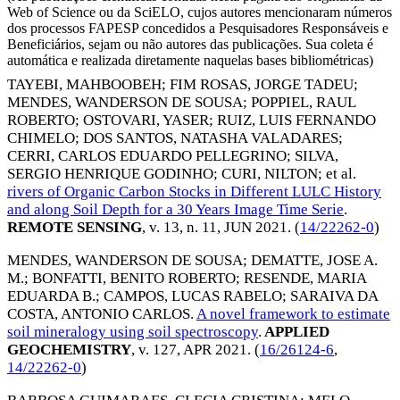
Web of Science ou da SciELO, cujos autores mencionaram números
dos processos FAPESP concedidos a Pesquisadores Responsáveis e
Beneficiários, sejam ou não autores das publicações. Sua coleta é
automática e realizada diretamente naquelas bases bibliométricas)
TAYEBI, MAHBOOBEH
;
FIM ROSAS, JORGE TADEU
;
MENDES, WANDERSON DE SOUSA
;
POPPIEL, RAUL
ROBERTO
;
OSTOVARI, YASER
;
RUIZ, LUIS FERNANDO
CHIMELO
;
DOS SANTOS, NATASHA VALADARES
;
CERRI, CARLOS EDUARDO PELLEGRINO
;
SILVA,
SERGIO HENRIQUE GODINHO
;
CURI, NILTON
; et al.
rivers of Organic Carbon Stocks in Different LULC History
and along Soil Depth for a 30 Years Image Time Serie
.
REMOTE SENSING
, v. 13, n. 11,
JUN 2021
. (
14/22262-0
)
MENDES, WANDERSON DE SOUSA
;
DEMATTE, JOSE A.
M.
;
BONFATTI, BENITO ROBERTO
;
RESENDE, MARIA
EDUARDA B.
;
CAMPOS, LUCAS RABELO
;
SARAIVA DA
COSTA, ANTONIO CARLOS
.
A novel framework to estimate
soil mineralogy using soil spectroscopy
.
APPLIED
GEOCHEMISTRY
, v. 127,
APR 2021
. (
16/26124-6
,
14/22262-0
)