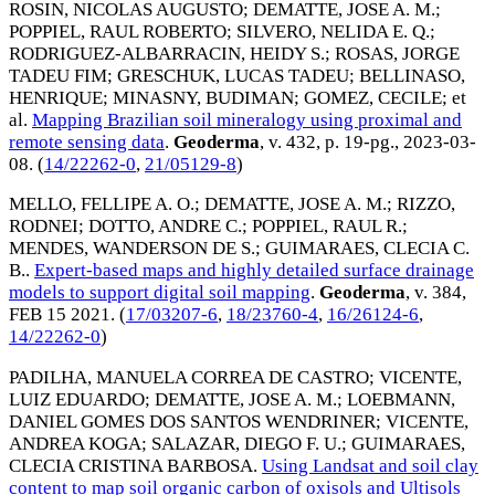
ROSIN, NICOLAS AUGUSTO
;
DEMATTE, JOSE A. M.
;
POPPIEL, RAUL ROBERTO
;
SILVERO, NELIDA E. Q.
;
RODRIGUEZ-ALBARRACIN, HEIDY S.
;
ROSAS, JORGE
TADEU FIM
;
GRESCHUK, LUCAS TADEU
;
BELLINASO,
HENRIQUE
;
MINASNY, BUDIMAN
;
GOMEZ, CECILE
; et
al.
Mapping Brazilian soil mineralogy using proximal and
remote sensing data
.
Geoderma
, v. 432, p. 19-pg.,
2023-03-
08
. (
14/22262-0
,
21/05129-8
)
MELLO, FELLIPE A. O.
;
DEMATTE, JOSE A. M.
;
RIZZO,
RODNEI
;
DOTTO, ANDRE C.
;
POPPIEL, RAUL R.
;
MENDES, WANDERSON DE S.
;
GUIMARAES, CLECIA C.
B.
.
Expert-based maps and highly detailed surface drainage
models to support digital soil mapping
.
Geoderma
, v. 384,
FEB 15 2021
. (
17/03207-6
,
18/23760-4
,
16/26124-6
,
14/22262-0
)
PADILHA, MANUELA CORREA DE CASTRO
;
VICENTE,
LUIZ EDUARDO
;
DEMATTE, JOSE A. M.
;
LOEBMANN,
DANIEL GOMES DOS SANTOS WENDRINER
;
VICENTE,
ANDREA KOGA
;
SALAZAR, DIEGO F. U.
;
GUIMARAES,
CLECIA CRISTINA BARBOSA
.
Using Landsat and soil clay
content to map soil organic carbon of oxisols and Ultisols