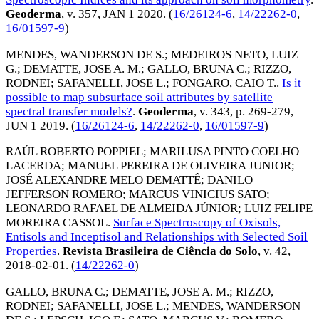
Geoderma
, v. 357,
JAN 1 2020
. (
16/26124-6
,
14/22262-0
,
16/01597-9
)
MENDES, WANDERSON DE S.
;
MEDEIROS NETO, LUIZ
G.
;
DEMATTE, JOSE A. M.
;
GALLO, BRUNA C.
;
RIZZO,
RODNEI
;
SAFANELLI, JOSE L.
;
FONGARO, CAIO T.
.
Is it
possible to map subsurface soil attributes by satellite
spectral transfer models?
.
Geoderma
, v. 343, p. 269-279,
JUN 1 2019
. (
16/26124-6
,
14/22262-0
,
16/01597-9
)
RAÚL ROBERTO POPPIEL
;
MARILUSA PINTO COELHO
LACERDA
;
MANUEL PEREIRA DE OLIVEIRA JUNIOR
;
JOSÉ ALEXANDRE MELO DEMATTÊ
;
DANILO
JEFFERSON ROMERO
;
MARCUS VINICIUS SATO
;
LEONARDO RAFAEL DE ALMEIDA JÚNIOR
;
LUIZ FELIPE
MOREIRA CASSOL
.
Surface Spectroscopy of Oxisols,
Entisols and Inceptisol and Relationships with Selected Soil
Properties
.
Revista Brasileira de Ciência do Solo
, v. 42,
2018-02-01
. (
14/22262-0
)
GALLO, BRUNA C.
;
DEMATTE, JOSE A. M.
;
RIZZO,
RODNEI
;
SAFANELLI, JOSE L.
;
MENDES, WANDERSON