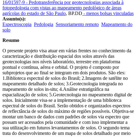
16/01597-9 - Pedotransferência por geotecnologias associada à
fotopedologia com vistas ao mapeamento pedológico de áreas
agrícolas do estado de São Paulo
,
BP.DD
- menos bolsas vinculadas
Assunto(s):
Espectroscopia
Pedologia
Sensoriamento remoto
Mapeamento do
solo
Resumo
O presente projeto visa atuar em várias frentes no conhecimento da
caracterização e distribuição espacial dos solos através das
geotecnologias nos níveis laboratório, terrestre em plataforma
pontual e contínua, aérea e orbital. O projeto é composto por
subprojetos que ao final se integram em dois produtos. São eles:
1.Biblioteca espectral de solos do Brasil; 2.Imagens de satélite no
mapeamento detalhado de solos; 3.Geotecnologia integrada no
mapeamento de solos in-situ; 4.Análise estratigráfica na
espacialização de solos; 5.Geotecnologia no mapeamento digital de
solos. Inicialmente visa-se a implementação de uma biblioteca
espectral de solos do Brasil. Serão obtidos e organizados espectros
de reflectância de solos do máximo de regiões possíveis. Objetiva-se
montar um banco de dados com padrões de solos via espectro que
possam ser acessados pela comunidade e com isso implementar a
sua utilização em futuros levantamentos de solos. O segundo tema
trata do desenvolvimento de um mapa de solos detalhado por meio