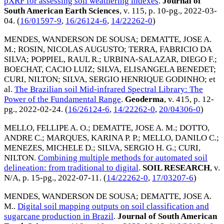
pXRF for assessing soil weathering indexes
.
Journal of
South American Earth Sciences
, v. 115, p. 10-pg.,
2022-03-
04
. (
16/01597-9
,
16/26124-6
,
14/22262-0
)
MENDES, WANDERSON DE SOUSA
;
DEMATTE, JOSE A.
M.
;
ROSIN, NICOLAS AUGUSTO
;
TERRA, FABRICIO DA
SILVA
;
POPPIEL, RAUL R.
;
URBINA-SALAZAR, DIEGO F.
;
BOECHAT, CACIO LUIZ
;
SILVA, ELISANGELA BENEDET
;
CURI, NILTON
;
SILVA, SERGIO HENRIQUE GODINHO
; et
al.
The Brazilian soil Mid-infrared Spectral Library: The
Power of the Fundamental Range
.
Geoderma
, v. 415, p. 12-
pg.,
2022-02-24
. (
16/26124-6
,
14/22262-0
,
20/04306-0
)
MELLO, FELLIPE A. O.
;
DEMATTE, JOSE A. M.
;
DOTTO,
ANDRE C.
;
MARQUES, KARINA P. P.
;
MELLO, DANILO C.
;
MENEZES, MICHELE D.
;
SILVA, SERGIO H. G.
;
CURI,
NILTON
.
Combining multiple methods for automated soil
delineation: from traditional to digital
.
SOIL RESEARCH
, v.
N/A, p. 15-pg.,
2022-07-11
. (
14/22262-0
,
17/03207-6
)
MENDES, WANDERSON DE SOUSA
;
DEMATTE, JOSE A.
M.
.
Digital soil mapping outputs on soil classification and
sugarcane production in Brazil
.
Journal of South American