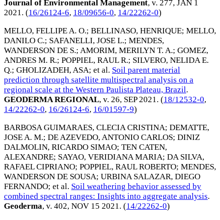
Journal of Environmental Management
, v. 277,
JAN 1
2021
. (
16/26124-6
,
18/09656-0
,
14/22262-0
)
MELLO, FELLIPE A. O.
;
BELLINASO, HENRIQUE
;
MELLO,
DANILO C.
;
SAFANELLI, JOSE L.
;
MENDES,
WANDERSON DE S.
;
AMORIM, MERILYN T. A.
;
GOMEZ,
ANDRES M. R.
;
POPPIEL, RAUL R.
;
SILVERO, NELIDA E.
Q.
;
GHOLIZADEH, ASA
; et al.
Soil parent material
prediction through satellite multispectral analysis on a
regional scale at the Western Paulista Plateau, Brazil
.
GEODERMA REGIONAL
, v. 26,
SEP 2021
. (
18/12532-0
,
14/22262-0
,
16/26124-6
,
16/01597-9
)
BARBOSA GUIMARAES, CLECIA CRISTINA
;
DEMATTE,
JOSE A. M.
;
DE AZEVEDO, ANTONIO CARLOS
;
DINIZ
DALMOLIN, RICARDO SIMAO
;
TEN CATEN,
ALEXANDRE
;
SAYAO, VERIDIANA MARIA
;
DA SILVA,
RAFAEL CIPRIANO
;
POPPIEL, RAUL ROBERTO
;
MENDES,
WANDERSON DE SOUSA
;
URBINA SALAZAR, DIEGO
FERNANDO
; et al.
Soil weathering behavior assessed by
combined spectral ranges: Insights into aggregate analysis
.
Geoderma
, v. 402,
NOV 15 2021
. (
14/22262-0
)