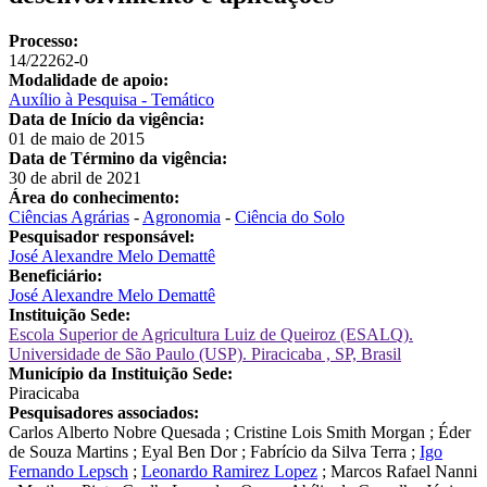
Processo:
14/22262-0
Modalidade de apoio:
Auxílio à Pesquisa - Temático
Data de Início da vigência:
01 de maio de 2015
Data de Término da vigência:
30 de abril de 2021
Área do conhecimento:
Ciências Agrárias
-
Agronomia
-
Ciência do Solo
Pesquisador responsável:
José Alexandre Melo Demattê
Beneficiário:
José Alexandre Melo Demattê
Instituição Sede:
Escola Superior de Agricultura Luiz de Queiroz (ESALQ).
Universidade de São Paulo (USP). Piracicaba , SP, Brasil
Município da Instituição Sede:
Piracicaba
Pesquisadores associados:
Carlos Alberto Nobre Quesada
;
Cristine Lois Smith Morgan
;
Éder
de Souza Martins
;
Eyal Ben Dor
;
Fabrício da Silva Terra
;
Igo
Fernando Lepsch
;
Leonardo Ramirez Lopez
;
Marcos Rafael Nanni