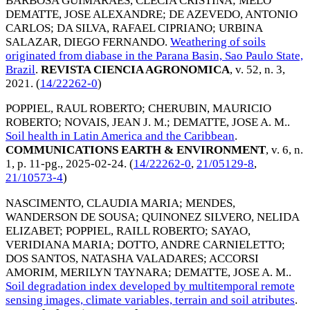
BARBOSA GUIMARAES, CLECIA CRISTINA
;
MELO
DEMATTE, JOSE ALEXANDRE
;
DE AZEVEDO, ANTONIO
CARLOS
;
DA SILVA, RAFAEL CIPRIANO
;
URBINA
SALAZAR, DIEGO FERNANDO
.
Weathering of soils
originated from diabase in the Parana Basin, Sao Paulo State,
Brazil
.
REVISTA CIENCIA AGRONOMICA
, v. 52, n. 3,
2021
. (
14/22262-0
)
POPPIEL, RAUL ROBERTO
;
CHERUBIN, MAURICIO
ROBERTO
;
NOVAIS, JEAN J. M.
;
DEMATTE, JOSE A. M.
.
Soil health in Latin America and the Caribbean
.
COMMUNICATIONS EARTH & ENVIRONMENT
, v. 6, n.
1, p. 11-pg.,
2025-02-24
. (
14/22262-0
,
21/05129-8
,
21/10573-4
)
NASCIMENTO, CLAUDIA MARIA
;
MENDES,
WANDERSON DE SOUSA
;
QUINONEZ SILVERO, NELIDA
ELIZABET
;
POPPIEL, RAILL ROBERTO
;
SAYAO,
VERIDIANA MARIA
;
DOTTO, ANDRE CARNIELETTO
;
DOS SANTOS, NATASHA VALADARES
;
ACCORSI
AMORIM, MERILYN TAYNARA
;
DEMATTE, JOSE A. M.
.
Soil degradation index developed by multitemporal remote
sensing images, climate variables, terrain and soil atributes
.