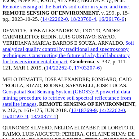
IGOR
;
POPPIEL, RAUL
;
SILVERO, NELIDA E. Q.
; et al.
Remote sensing of the Earth's soil color in space and time
.
REMOTE SENSING OF ENVIRONMENT
, v. 299, p. 15-
pg.,
2023-10-25
. (
14/22262-0
,
18/23760-4
,
16/26176-6
)
DEMATTE, JOSE ALEXANDRE M.
;
DOTTO, ANDRE
CARNIELETTO
;
BEDIN, LUIS GUSTAVO
;
SAYAO,
VERIDIANA MARIA
;
BARROS E SOUZA, ARNALDO
.
Soil
analytical quality control by traditional and spectroscopy
techniques: Constructing the future of a hybrid laboratory
for low environmental impact
.
Geoderma
, v. 337, p. 111-
121,
MAR 1 2019
. (
14/22262-0
,
17/03207-6
)
MELO DEMATTE, JOSE ALEXANDRE
;
FONGARO, CAIO
TROULA
;
RIZZO, RODNEI
;
SAFANELLI, JOSE LUCAS
.
Geospatial Soil Sensing System (GEOS3): A powerful data
mining procedure to retrieve soil spectral reflectance from
satellite images
.
REMOTE SENSING OF ENVIRONMENT
,
v. 212, p. 161-175,
JUN 2018
. (
13/18769-9
,
14/22262-0
,
16/01597-9
,
13/20377-1
)
QUINONEZ SILVERO, NELIDA ELIZABET
;
DI LORETO DI
RAIMO, LUIS AUGUSTO
;
PEREIRA, GISLAINE SILVA
;
DE