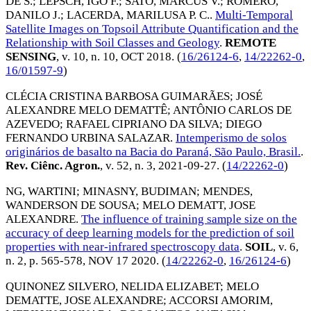
DE S.
;
LEPSCH, IGO F.
;
SATO, MARCUS V.
;
ROMERO,
DANILO J.
;
LACERDA, MARILUSA P. C.
.
Multi-Temporal
Satellite Images on Topsoil Attribute Quantification and the
Relationship with Soil Classes and Geology
.
REMOTE
SENSING
, v. 10, n. 10,
OCT 2018
. (
16/26124-6
,
14/22262-0
,
16/01597-9
)
CLÉCIA CRISTINA BARBOSA GUIMARÃES
;
JOSÉ
ALEXANDRE MELO DEMATTÊ
;
ANTÔNIO CARLOS DE
AZEVEDO
;
RAFAEL CIPRIANO DA SILVA
;
DIEGO
FERNANDO URBINA SALAZAR
.
Intemperismo de solos
originários de basalto na Bacia do Paraná, São Paulo, Brasil.
.
Rev. Ciênc. Agron.
, v. 52, n. 3,
2021-09-27
. (
14/22262-0
)
NG, WARTINI
;
MINASNY, BUDIMAN
;
MENDES,
WANDERSON DE SOUSA
;
MELO DEMATT, JOSE
ALEXANDRE
.
The influence of training sample size on the
accuracy of deep learning models for the prediction of soil
properties with near-infrared spectroscopy data
.
SOIL
, v. 6,
n. 2, p. 565-578,
NOV 17 2020
. (
14/22262-0
,
16/26124-6
)
QUINONEZ SILVERO, NELIDA ELIZABET
;
MELO
DEMATTE, JOSE ALEXANDRE
;
ACCORSI AMORIM,