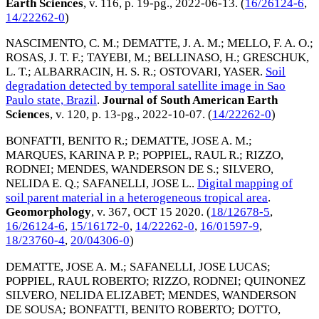
Earth Sciences
, v. 116, p. 19-pg.,
2022-06-13
. (
16/26124-6
,
14/22262-0
)
NASCIMENTO, C. M.
;
DEMATTE, J. A. M.
;
MELLO, F. A. O.
;
ROSAS, J. T. F.
;
TAYEBI, M.
;
BELLINASO, H.
;
GRESCHUK,
L. T.
;
ALBARRACIN, H. S. R.
;
OSTOVARI, YASER
.
Soil
degradation detected by temporal satellite image in Sao
Paulo state, Brazil
.
Journal of South American Earth
Sciences
, v. 120, p. 13-pg.,
2022-10-07
. (
14/22262-0
)
BONFATTI, BENITO R.
;
DEMATTE, JOSE A. M.
;
MARQUES, KARINA P. P.
;
POPPIEL, RAUL R.
;
RIZZO,
RODNEI
;
MENDES, WANDERSON DE S.
;
SILVERO,
NELIDA E. Q.
;
SAFANELLI, JOSE L.
.
Digital mapping of
soil parent material in a heterogeneous tropical area
.
Geomorphology
, v. 367,
OCT 15 2020
. (
18/12678-5
,
16/26124-6
,
15/16172-0
,
14/22262-0
,
16/01597-9
,
18/23760-4
,
20/04306-0
)
DEMATTE, JOSE A. M.
;
SAFANELLI, JOSE LUCAS
;
POPPIEL, RAUL ROBERTO
;
RIZZO, RODNEI
;
QUINONEZ
SILVERO, NELIDA ELIZABET
;
MENDES, WANDERSON
DE SOUSA
;
BONFATTI, BENITO ROBERTO
;
DOTTO,