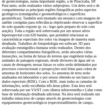
de geotecnologias, numa importante região, a de Piracicaba, SP.
Para tanto, serão realizados vários subprojetos. Um deles será o de
compartimentar as principais regiões fisiográficas pelos aspectos
geológicos (estratigrafia) e geomorfológicos ( superfícies
geomórficas). Também será montado um mosaico com imagens de
satélite corrigidas para reflectância objetivando observar a superfície
do solo quando exposto (p. ex.: logo após preparo do solo com
aração). Toda a região será sobrevoada por um sensor aéreo
hiperespectral com 620 bandas, que permitirá relacionar as
características espectrais dos solos via imagem de maneira mais
detalhada. Trabalhos de fotopedologia em software 3D para
avaliação estratigráfica humana serão realizados. Dentro dos
diferentes compartimentos fisiográficos, serão alocados várias
transeções, na forma de faixas do terreno que englobem todas as
unidades de paisagem regionais, desde divisores de água até os
canais de drenagem; nessas faixas os solos serão delimitados por
processos convencionais e prospecções será feitas para coleta de
amostras de horizontes dos solos. As amostras de terra serão
analisadas em laboratório e por sensor obtendo-se um banco de
dados espectrais (BDE). Com o BDE, mais todas as camadas de
informações, serão escolhidas três áreas piloto. Esta área será
sobrevoada por um VANT com câmera infravermelha e Lidar como
base de informação detalhada adicional. Na área será realizado um
trabalho minucioso de campo através de geotecnologias com
equipamentos geotecnológicos (espectroradiômetro de campo,