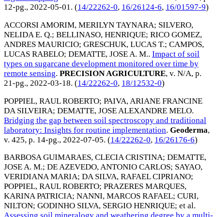
12-pg.,
2022-05-01
. (
14/22262-0
,
16/26124-6
,
16/01597-9
)
ACCORSI AMORIM, MERILYN TAYNARA
;
SILVERO,
NELIDA E. Q.
;
BELLINASO, HENRIQUE
;
RICO GOMEZ,
ANDRES MAURICIO
;
GRESCHUK, LUCAS T.
;
CAMPOS,
LUCAS RABELO
;
DEMATTE, JOSE A. M.
.
Impact of soil
types on sugarcane development monitored over time by
remote sensing
.
PRECISION AGRICULTURE
, v. N/A, p.
21-pg.,
2022-03-18
. (
14/22262-0
,
18/12532-0
)
POPPIEL, RAUL ROBERTO
;
PAIVA, ARIANE FRANCINE
DA SILVEIRA
;
DEMATTE, JOSE ALEXANDRE MELO
.
Bridging the gap between soil spectroscopy and traditional
laboratory: Insights for routine implementation
.
Geoderma
,
v. 425, p. 14-pg.,
2022-07-05
. (
14/22262-0
,
16/26176-6
)
BARBOSA GUIMARAES, CLECIA CRISTINA
;
DEMATTE,
JOSE A. M.
;
DE AZEVEDO, ANTONIO CARLOS
;
SAYAO,
VERIDIANA MARIA
;
DA SILVA, RAFAEL CIPRIANO
;
POPPIEL, RAUL ROBERTO
;
PRAZERES MARQUES,
KARINA PATRICIA
;
NANNI, MARCOS RAFAEL
;
CURI,
NILTON
;
GODINHO SILVA, SERGIO HENRIQUE
; et al.
Assessing soil mineralogy and weathering degree by a multi-