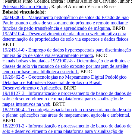
;
Marilusa Pinto CoelhoLacerda
;
Osmar Abílio de Carvalho Júnior
;
Peterson Ricardo Fiorio
;
Raphael Armando Viscarra Rossel
Bolsa(s) vinculada(s):
20/04306-0 - Mapeamento pedométrico de solos do Estado de São
Paulo usando dados de sensoriamento próximo e remoto mediante
funções de pedo-transferência e aprendizado de máquina
,
BP.PD
19/24510-4 - Desenvolvimento de plataforma web interativa para
determinação de propriedades de solo via espectros e dados físicos
,
BP.TT
19/24514-0 - Emprego de dados hyperespectrais para discriminação
mineralógica de solos via sensoriamento remoto
,
BP.IC
+ mais bolsas vinculadas
19/21002-8 - Determinação de atributos e
classes de solo via mosaico de solo exposto por imagem de satélite
tendo por base uma biblioteca espectral.
,
BP.IC
19/20462-5 - Geotecnologias no Mapeamento Digital Pedológico
Detalhado e Biblioteca Espectral de Solos do Brasil:
Desenvolvimento e Aplicações
,
BP.PD
19/18127-3 - Informatização e processamento de banco de dados de
solo e desenvolvimento de uma plataforma para visualização de
mapas interativos na web
,
BP.TT
18/23760-4 - Tecnologia espacial no ciclo do sensoriamento de solo
e planta: aplicações nas áreas de mapeamento, agrícola e ambiental
,
BP.PD
18/22991-2 - Informatização e processamento de banco de dados de
solo e desenvolvimento de uma plataforma para visualização de