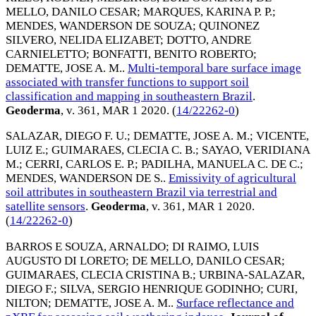
MELLO, DANILO CESAR
;
MARQUES, KARINA P. P.
;
MENDES, WANDERSON DE SOUZA
;
QUINONEZ
SILVERO, NELIDA ELIZABET
;
DOTTO, ANDRE
CARNIELETTO
;
BONFATTI, BENITO ROBERTO
;
DEMATTE, JOSE A. M.
.
Multi-temporal bare surface image
associated with transfer functions to support soil
classification and mapping in southeastern Brazil
.
Geoderma
, v. 361,
MAR 1 2020
. (
14/22262-0
)
SALAZAR, DIEGO F. U.
;
DEMATTE, JOSE A. M.
;
VICENTE,
LUIZ E.
;
GUIMARAES, CLECIA C. B.
;
SAYAO, VERIDIANA
M.
;
CERRI, CARLOS E. P.
;
PADILHA, MANUELA C. DE C.
;
MENDES, WANDERSON DE S.
.
Emissivity of agricultural
soil attributes in southeastern Brazil via terrestrial and
satellite sensors
.
Geoderma
, v. 361,
MAR 1 2020
.
(
14/22262-0
)
BARROS E SOUZA, ARNALDO
;
DI RAIMO, LUIS
AUGUSTO DI LORETO
;
DE MELLO, DANILO CESAR
;
GUIMARAES, CLECIA CRISTINA B.
;
URBINA-SALAZAR,
DIEGO F.
;
SILVA, SERGIO HENRIQUE GODINHO
;
CURI,
NILTON
;
DEMATTE, JOSE A. M.
.
Surface reflectance and