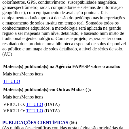
colorímetros, GPS, condutivímetro, susceptibilidade magnética,
gamaespectrômetro, radar, computadores e sistemas de informação
geográficos), com equipamento de avaliação pontual. Tais
equipamentos darão apoio à decisão do pedólogo nas interpretações
e mapeamento de solos in-situ em tempo real. Somados todos os
conhecimentos adquiridos, a metodologia será aplicada na grande
região a ser mapeada num nível detalhado, e baseado num misto de
tradicional e geotecnológico. Com este projeto, espera-se ter como
resultado dois produtos: uma biblioteca espectral de solos disponível
ao público e um mapa de solos detalhado, a nível de séries de solo.
(AU)
Matéria(s) publicada(s) na Agência FAPESP sobre o auxílio:
Mais itens
Menos itens
TITULO
Matéria(s) publicada(s) em Outras Mídias (
):
Mais itens
Menos itens
VEICULO:
TITULO
(DATA)
VEICULO:
TITULO
(DATA)
PUBLICAÇÕES CIENTÍFICAS
(66)
(As publicações científicas contidas nesta página são originárias da