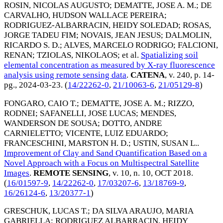
ROSIN, NICOLAS AUGUSTO
;
DEMATTE, JOSE A. M.
;
DE
CARVALHO, HUDSON WALLACE PEREIRA
;
RODRIGUEZ-ALBARRACIN, HEIDY SOLEDAD
;
ROSAS,
JORGE TADEU FIM
;
NOVAIS, JEAN JESUS
;
DALMOLIN,
RICARDO S. D.
;
ALVES, MARCELO RODRIGO
;
FALCIONI,
RENAN
;
TZIOLAS, NIKOLAOS
; et al.
Spatializing soil
elemental concentration as measured by X-ray fluorescence
analysis using remote sensing data
.
CATENA
, v. 240, p. 14-
pg.,
2024-03-23
. (
14/22262-0
,
21/10063-6
,
21/05129-8
)
FONGARO, CAIO T.
;
DEMATTE, JOSE A. M.
;
RIZZO,
RODNEI
;
SAFANELLI, JOSE LUCAS
;
MENDES,
WANDERSON DE SOUSA
;
DOTTO, ANDRE
CARNIELETTO
;
VICENTE, LUIZ EDUARDO
;
FRANCESCHINI, MARSTON H. D.
;
USTIN, SUSAN L.
.
Improvement of Clay and Sand Quantification Based on a
Novel Approach with a Focus on Multispectral Satellite
Images
.
REMOTE SENSING
, v. 10, n. 10,
OCT 2018
.
(
16/01597-9
,
14/22262-0
,
17/03207-6
,
13/18769-9
,
16/26124-6
,
13/20377-1
)
GRESCHUK, LUCAS T.
;
DA SILVA ARAUJO, MARIA
GABRIELLA
;
RODRIGUEZ ALBARRACIN, HEIDY