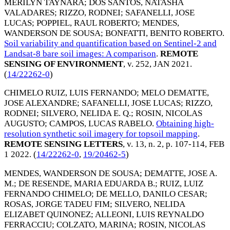
MERILYN TAYNARA
;
DOS SANTOS, NATASHA
VALADARES
;
RIZZO, RODNEI
;
SAFANELLI, JOSE
LUCAS
;
POPPIEL, RAUL ROBERTO
;
MENDES,
WANDERSON DE SOUSA
;
BONFATTI, BENITO ROBERTO
.
Soil variability and quantification based on Sentinel-2 and
Landsat-8 bare soil images: A comparison
.
REMOTE
SENSING OF ENVIRONMENT
, v. 252,
JAN 2021
.
(
14/22262-0
)
CHIMELO RUIZ, LUIS FERNANDO
;
MELO DEMATTE,
JOSE ALEXANDRE
;
SAFANELLI, JOSE LUCAS
;
RIZZO,
RODNEI
;
SILVERO, NELIDA E. Q.
;
ROSIN, NICOLAS
AUGUSTO
;
CAMPOS, LUCAS RABELO
.
Obtaining high-
resolution synthetic soil imagery for topsoil mapping
.
REMOTE SENSING LETTERS
, v. 13, n. 2, p. 107-114,
FEB
1 2022
. (
14/22262-0
,
19/20462-5
)
MENDES, WANDERSON DE SOUSA
;
DEMATTE, JOSE A.
M.
;
DE RESENDE, MARIA EDUARDA B.
;
RUIZ, LUIZ
FERNANDO CHIMELO
;
DE MELLO, DANILO CESAR
;
ROSAS, JORGE TADEU FIM
;
SILVERO, NELIDA
ELIZABET QUINONEZ
;
ALLEONI, LUIS REYNALDO
FERRACCIU
;
COLZATO, MARINA
;
ROSIN, NICOLAS