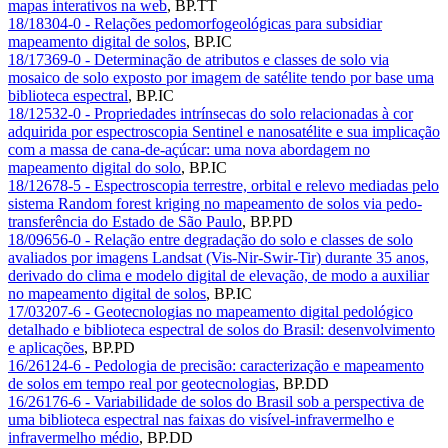
mapas interativos na web
,
BP.TT
18/18304-0 - Relações pedomorfogeológicas para subsidiar
mapeamento digital de solos
,
BP.IC
18/17369-0 - Determinação de atributos e classes de solo via
mosaico de solo exposto por imagem de satélite tendo por base uma
biblioteca espectral
,
BP.IC
18/12532-0 - Propriedades intrínsecas do solo relacionadas à cor
adquirida por espectroscopia Sentinel e nanosatélite e sua implicação
com a massa de cana-de-açúcar: uma nova abordagem no
mapeamento digital do solo
,
BP.IC
18/12678-5 - Espectroscopia terrestre, orbital e relevo mediadas pelo
sistema Random forest kriging no mapeamento de solos via pedo-
transferência do Estado de São Paulo
,
BP.PD
18/09656-0 - Relação entre degradação do solo e classes de solo
avaliados por imagens Landsat (Vis-Nir-Swir-Tir) durante 35 anos,
derivado do clima e modelo digital de elevação, de modo a auxiliar
no mapeamento digital de solos
,
BP.IC
17/03207-6 - Geotecnologias no mapeamento digital pedológico
detalhado e biblioteca espectral de solos do Brasil: desenvolvimento
e aplicações
,
BP.PD
16/26124-6 - Pedologia de precisão: caracterização e mapeamento
de solos em tempo real por geotecnologias
,
BP.DD
16/26176-6 - Variabilidade de solos do Brasil sob a perspectiva de
uma biblioteca espectral nas faixas do visível-infravermelho e
infravermelho médio
,
BP.DD