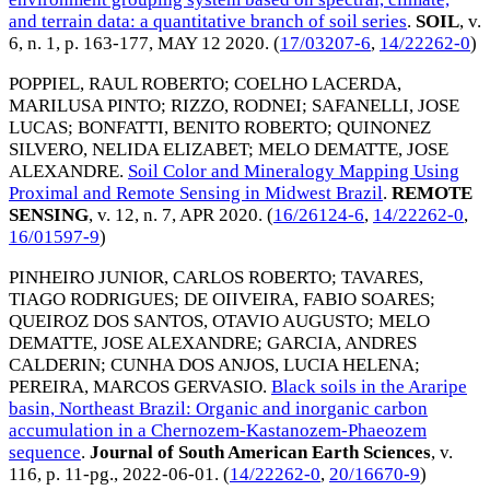
and terrain data: a quantitative branch of soil series
.
SOIL
, v.
6, n. 1, p. 163-177,
MAY 12 2020
. (
17/03207-6
,
14/22262-0
)
POPPIEL, RAUL ROBERTO
;
COELHO LACERDA,
MARILUSA PINTO
;
RIZZO, RODNEI
;
SAFANELLI, JOSE
LUCAS
;
BONFATTI, BENITO ROBERTO
;
QUINONEZ
SILVERO, NELIDA ELIZABET
;
MELO DEMATTE, JOSE
ALEXANDRE
.
Soil Color and Mineralogy Mapping Using
Proximal and Remote Sensing in Midwest Brazil
.
REMOTE
SENSING
, v. 12, n. 7,
APR 2020
. (
16/26124-6
,
14/22262-0
,
16/01597-9
)
PINHEIRO JUNIOR, CARLOS ROBERTO
;
TAVARES,
TIAGO RODRIGUES
;
DE OIIVEIRA, FABIO SOARES
;
QUEIROZ DOS SANTOS, OTAVIO AUGUSTO
;
MELO
DEMATTE, JOSE ALEXANDRE
;
GARCIA, ANDRES
CALDERIN
;
CUNHA DOS ANJOS, LUCIA HELENA
;
PEREIRA, MARCOS GERVASIO
.
Black soils in the Araripe
basin, Northeast Brazil: Organic and inorganic carbon
accumulation in a Chernozem-Kastanozem-Phaeozem
sequence
.
Journal of South American Earth Sciences
, v.
116, p. 11-pg.,
2022-06-01
. (
14/22262-0
,
20/16670-9
)